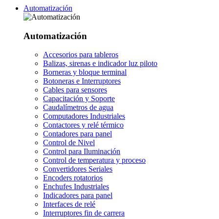
Automatización
Automatización
Accesorios para tableros
Balizas, sirenas e indicador luz piloto
Borneras y bloque terminal
Botoneras e Interruptores
Cables para sensores
Capacitación y Soporte
Caudalímetros de agua
Computadores Industriales
Contactores y relé térmico
Contadores para panel
Control de Nivel
Control para Iluminación
Control de temperatura y proceso
Convertidores Seriales
Encoders rotatorios
Enchufes Industriales
Indicadores para panel
Interfaces de relé
Interruptores fin de carrera