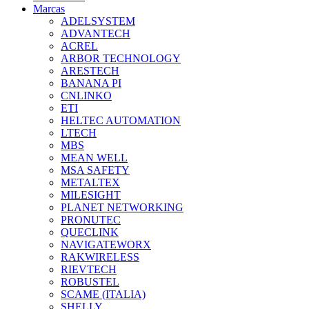
Marcas
ADELSYSTEM
ADVANTECH
ACREL
ARBOR TECHNOLOGY
ARESTECH
BANANA PI
CNLINKO
ETI
HELTEC AUTOMATION
LTECH
MBS
MEAN WELL
MSA SAFETY
METALTEX
MILESIGHT
PLANET NETWORKING
PRONUTEC
QUECLINK
NAVIGATEWORX
RAKWIRELESS
RIEVTECH
ROBUSTEL
SCAME (ITALIA)
SHELLY