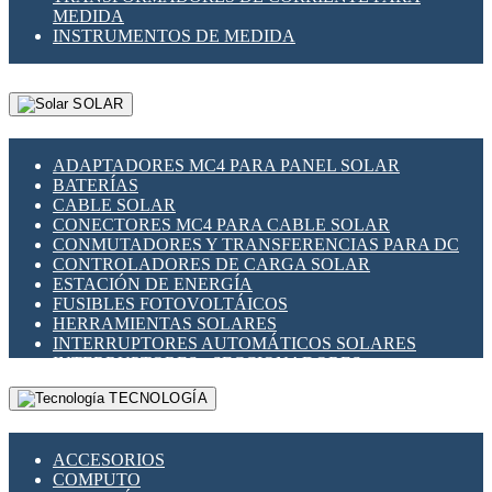
MEDIDA
INSTRUMENTOS DE MEDIDA
SOLAR
ADAPTADORES MC4 PARA PANEL SOLAR
BATERÍAS
CABLE SOLAR
CONECTORES MC4 PARA CABLE SOLAR
CONMUTADORES Y TRANSFERENCIAS PARA DC
CONTROLADORES DE CARGA SOLAR
ESTACIÓN DE ENERGÍA
FUSIBLES FOTOVOLTÁICOS
HERRAMIENTAS SOLARES
INTERRUPTORES AUTOMÁTICOS SOLARES
INTERRUPTORES - SECCIONADORES
FOTOVOLTÁICOS
TECNOLOGÍA
MONTAJE PANEL SOLAR
PORTA FUSIBLES Y SECCIONADORES
FOTOVOLTAICOS
ACCESORIOS
SUPRESOR DE TRANSIENTES SPDS PARA
COMPUTO
APLICACIONES FOTOVOLTAICAS