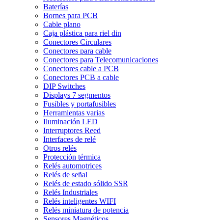
Baterías
Bornes para PCB
Cable plano
Caja plástica para riel din
Conectores Circulares
Conectores para cable
Conectores para Telecomunicaciones
Conectores cable a PCB
Conectores PCB a cable
DIP Switches
Displays 7 segmentos
Fusibles y portafusibles
Herramientas varias
Iluminación LED
Interruptores Reed
Interfaces de relé
Otros relés
Protección térmica
Relés automotrices
Relés de señal
Relés de estado sólido SSR
Relés Industriales
Relés inteligentes WIFI
Relés miniatura de potencia
Sensores Magnéticos