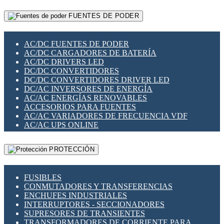
RELÉS INTELIGENTES WIFI
GATEWAY LORAWAN
RELÉS MINIATURA DE POTENCIA
FUENTES DE PODER
GESTIÓN DE REDES
SENSORES MAGNÉTICOS
INFRAESTRUCTURA ETHERCAT
SOPORTE PARA CIRCUITO IMPRESO
PERIFÉRICOS DE RED
SOQUETES PARA RELÉ
AC/DC FUENTES DE PODER
PLACAS MODULARES IOT
SWITCH Y MICROSWITCH
AC/DC CARGADORES DE BATERÍA
SWITCHES Y REDES WIFI
TARJETAS PI
AC/DC DRIVERS LED
SOLUCIONES IOT
UNIÓN Y DERIVACIÓN DE CABLE
DC/DC CONVERTIDORES
SOLUCIONES LORAWAN
DC/DC CONVERTIDORES DRIVER LED
SOLUCIONES RED CELULAR
DC/AC INVERSORES DE ENERGÍA
SEGURIDAD PARA REDES
AC/AC ENERGÍAS RENOVABLES
SWITCHES LAN
ACCESORIOS PARA FUENTES
TELEFONÍA IP (VOIP)
AC/AC VARIADORES DE FRECUENCIA VDF
VIGILANCIA IP (CCTV)
AC/AC UPS ONLINE
MESHTASTIC
PROTECCIÓN
FUSIBLES
CONMUTADORES Y TRANSFERENCIAS
ENCHUFES INDUSTRIALES
INTERRUPTORES - SECCIONADORES
SUPRESORES DE TRANSIENTES
TRANSFORMADORES DE CORRIENTE PARA