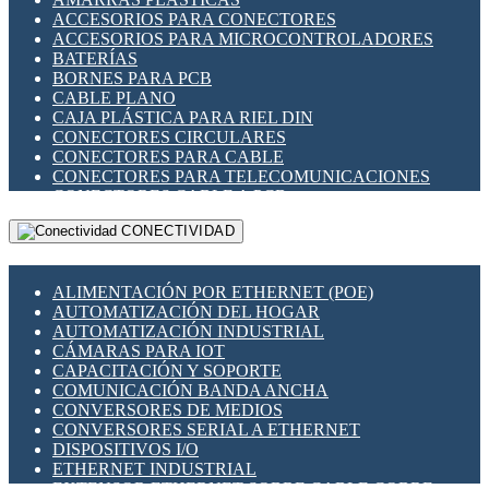
ENCHUFES INDUSTRIALES
ACCESORIOS PARA CONECTORES
INDICADORES PARA PANEL
ACCESORIOS PARA MICROCONTROLADORES
INTERFACES DE RELÉ
BATERÍAS
INTERRUPTORES FIN DE CARRERA
BORNES PARA PCB
LLAVES CONMUTADORAS
CABLE PLANO
MEDIDORES DE ENERGÍA Y TC'S DE CORRIENTE
CAJA PLÁSTICA PARA RIEL DIN
MOTORES PASO A PASO
CONECTORES CIRCULARES
PANTALLAS HMI
CONECTORES PARA CABLE
PLC -CONTROLADORES LÓGICO PROGRAMABLES
CONECTORES PARA TELECOMUNICACIONES
PROGRAMADORES DE HORARIO
CONECTORES CABLE A PCB
PROTECCIÓN ELÉCTRICA
CONECTORES PCB A CABLE
RELÉS DE PROTECCIÓN
CONECTIVIDAD
DIP SWITCHES
SENSORES CAPACITIVOS
DISPLAYS 7 SEGMENTOS
SENSORES DE POSICIÓN LINEAL
FUSIBLES Y PORTAFUSIBLES
SENSORES FOTOELÉCTRICOS
ALIMENTACIÓN POR ETHERNET (POE)
HERRAMIENTAS VARIAS
SENSORES INDUCTIVOS
AUTOMATIZACIÓN DEL HOGAR
ILUMINACIÓN LED
TEMPORIZADORES
AUTOMATIZACIÓN INDUSTRIAL
INTERRUPTORES REED
VARIACS
CÁMARAS PARA IOT
INTERFACES DE RELÉ
VARIADORES DE FRECUENCIA [VDF]
CAPACITACIÓN Y SOPORTE
OTROS RELÉS
SECCIONADORES - INTERRUPTORES
COMUNICACIÓN BANDA ANCHA
PROTECCIÓN TÉRMICA
MAQUINARIA
CONVERSORES DE MEDIOS
RELÉS AUTOMOTRICES
CONVERSORES SERIAL A ETHERNET
RELÉS DE SEÑAL
DISPOSITIVOS I/O
RELÉS DE ESTADO SÓLIDO SSR
ETHERNET INDUSTRIAL
RELÉS INDUSTRIALES
EXTENSOR ETHERNET SOBRE CABLE COBRE