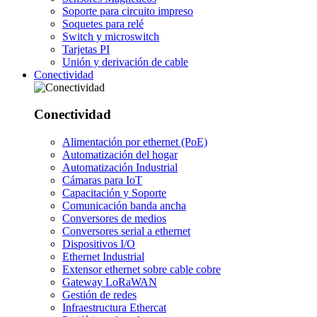
Soporte para circuito impreso
Soquetes para relé
Switch y microswitch
Tarjetas PI
Unión y derivación de cable
Conectividad
Conectividad
Alimentación por ethernet (PoE)
Automatización del hogar
Automatización Industrial
Cámaras para IoT
Capacitación y Soporte
Comunicación banda ancha
Conversores de medios
Conversores serial a ethernet
Dispositivos I/O
Ethernet Industrial
Extensor ethernet sobre cable cobre
Gateway LoRaWAN
Gestión de redes
Infraestructura Ethercat