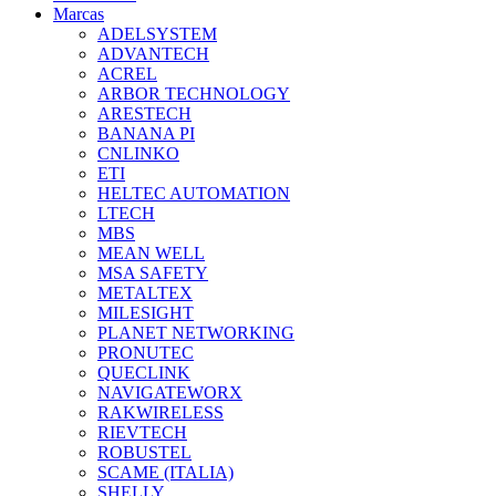
Marcas
ADELSYSTEM
ADVANTECH
ACREL
ARBOR TECHNOLOGY
ARESTECH
BANANA PI
CNLINKO
ETI
HELTEC AUTOMATION
LTECH
MBS
MEAN WELL
MSA SAFETY
METALTEX
MILESIGHT
PLANET NETWORKING
PRONUTEC
QUECLINK
NAVIGATEWORX
RAKWIRELESS
RIEVTECH
ROBUSTEL
SCAME (ITALIA)
SHELLY