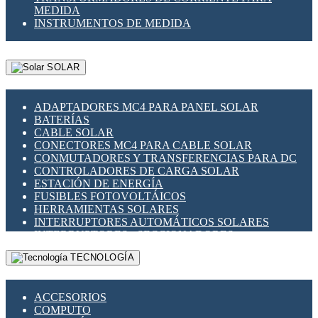
MEDIDA
INSTRUMENTOS DE MEDIDA
SOLAR
ADAPTADORES MC4 PARA PANEL SOLAR
BATERÍAS
CABLE SOLAR
CONECTORES MC4 PARA CABLE SOLAR
CONMUTADORES Y TRANSFERENCIAS PARA DC
CONTROLADORES DE CARGA SOLAR
ESTACIÓN DE ENERGÍA
FUSIBLES FOTOVOLTÁICOS
HERRAMIENTAS SOLARES
INTERRUPTORES AUTOMÁTICOS SOLARES
INTERRUPTORES - SECCIONADORES
FOTOVOLTÁICOS
TECNOLOGÍA
MONTAJE PANEL SOLAR
PORTA FUSIBLES Y SECCIONADORES
FOTOVOLTAICOS
ACCESORIOS
SUPRESOR DE TRANSIENTES SPDS PARA
COMPUTO
APLICACIONES FOTOVOLTAICAS