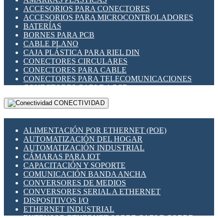
ENCHUFES INDUSTRIALES
ACCESORIOS PARA CONECTORES
INDICADORES PARA PANEL
ACCESORIOS PARA MICROCONTROLADORES
INTERFACES DE RELÉ
BATERÍAS
INTERRUPTORES FIN DE CARRERA
BORNES PARA PCB
LLAVES CONMUTADORAS
CABLE PLANO
MEDIDORES DE ENERGÍA Y TC'S DE CORRIENTE
CAJA PLÁSTICA PARA RIEL DIN
MOTORES PASO A PASO
CONECTORES CIRCULARES
PANTALLAS HMI
CONECTORES PARA CABLE
PLC -CONTROLADORES LÓGICO PROGRAMABLES
CONECTORES PARA TELECOMUNICACIONES
PROGRAMADORES DE HORARIO
CONECTORES CABLE A PCB
PROTECCIÓN ELÉCTRICA
CONECTORES PCB A CABLE
RELÉS DE PROTECCIÓN
CONECTIVIDAD
DIP SWITCHES
SENSORES CAPACITIVOS
DISPLAYS 7 SEGMENTOS
SENSORES DE POSICIÓN LINEAL
FUSIBLES Y PORTAFUSIBLES
SENSORES FOTOELÉCTRICOS
ALIMENTACIÓN POR ETHERNET (POE)
HERRAMIENTAS VARIAS
SENSORES INDUCTIVOS
AUTOMATIZACIÓN DEL HOGAR
ILUMINACIÓN LED
TEMPORIZADORES
AUTOMATIZACIÓN INDUSTRIAL
INTERRUPTORES REED
VARIACS
CÁMARAS PARA IOT
INTERFACES DE RELÉ
VARIADORES DE FRECUENCIA [VDF]
CAPACITACIÓN Y SOPORTE
OTROS RELÉS
SECCIONADORES - INTERRUPTORES
COMUNICACIÓN BANDA ANCHA
PROTECCIÓN TÉRMICA
MAQUINARIA
CONVERSORES DE MEDIOS
RELÉS AUTOMOTRICES
CONVERSORES SERIAL A ETHERNET
RELÉS DE SEÑAL
DISPOSITIVOS I/O
RELÉS DE ESTADO SÓLIDO SSR
ETHERNET INDUSTRIAL
RELÉS INDUSTRIALES
EXTENSOR ETHERNET SOBRE CABLE COBRE