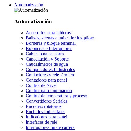
Automatización
Automatización
Accesorios para tableros
Balizas, sirenas e indicador luz piloto
Borneras y bloque terminal
Botoneras e Interruptores
Cables para sensores
Capacitación y Soporte
Caudalímetros de agua
Computadores Industriales
Contactores y relé térmico
Contadores para panel
Control de Nivel
Control para Iluminación
Control de temperatura y proceso
Convertidores Seriales
Encoders rotatorios
Enchufes Industriales
Indicadores para panel
Interfaces de relé
Interruptores fin de carrera