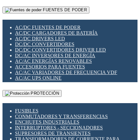
RELÉS INTELIGENTES WIFI
GATEWAY LORAWAN
RELÉS MINIATURA DE POTENCIA
FUENTES DE PODER
GESTIÓN DE REDES
SENSORES MAGNÉTICOS
INFRAESTRUCTURA ETHERCAT
SOPORTE PARA CIRCUITO IMPRESO
PERIFÉRICOS DE RED
SOQUETES PARA RELÉ
AC/DC FUENTES DE PODER
PLACAS MODULARES IOT
SWITCH Y MICROSWITCH
AC/DC CARGADORES DE BATERÍA
SWITCHES Y REDES WIFI
TARJETAS PI
AC/DC DRIVERS LED
SOLUCIONES IOT
UNIÓN Y DERIVACIÓN DE CABLE
DC/DC CONVERTIDORES
SOLUCIONES LORAWAN
DC/DC CONVERTIDORES DRIVER LED
SOLUCIONES RED CELULAR
DC/AC INVERSORES DE ENERGÍA
SEGURIDAD PARA REDES
AC/AC ENERGÍAS RENOVABLES
SWITCHES LAN
ACCESORIOS PARA FUENTES
TELEFONÍA IP (VOIP)
AC/AC VARIADORES DE FRECUENCIA VDF
VIGILANCIA IP (CCTV)
AC/AC UPS ONLINE
MESHTASTIC
PROTECCIÓN
FUSIBLES
CONMUTADORES Y TRANSFERENCIAS
ENCHUFES INDUSTRIALES
INTERRUPTORES - SECCIONADORES
SUPRESORES DE TRANSIENTES
TRANSFORMADORES DE CORRIENTE PARA