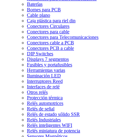
Baterías
Bornes para PCB
Cable plano
Caja plástica para riel din
Conectores Circulares
Conectores para cable
Conectores para Telecomunicaciones
Conectores cable a PCB
Conectores PCB a cable
DIP Switches
Displays 7 segmentos
Fusibles y portafusibles
Herramientas varias
Iluminación LED
Interruptores Reed
Interfaces de relé
Otros relés
Protección térmica
Relés automotrices
Relés de señal
Relés de estado sólido SSR
Relés Industriales
Relés inteligentes WIFI
Relés miniatura de potencia
Sensores Magnéticos