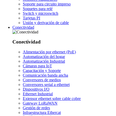
Soporte para circuito impreso
Soquetes para relé
Switch y microswitch
Tarjetas PI
Unión y derivación de cable
Conectividad
Conectividad
Alimentación por ethernet (PoE)
Automatización del hogar
Automatización Industrial
Cámaras para IoT
Capacitación y Soporte
Comunicación banda ancha
Conversores de medios
Conversores serial a ethernet
Dispositivos I/O
Ethernet Industrial
Extensor ethernet sobre cable cobre
Gateway LoRaWAN
Gestión de redes
Infraestructura Ethercat