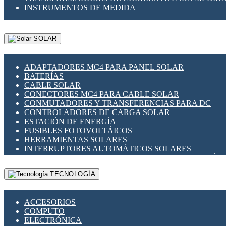
INSTRUMENTOS DE MEDIDA
SOLAR
ADAPTADORES MC4 PARA PANEL SOLAR
BATERÍAS
CABLE SOLAR
CONECTORES MC4 PARA CABLE SOLAR
CONMUTADORES Y TRANSFERENCIAS PARA DC
CONTROLADORES DE CARGA SOLAR
ESTACIÓN DE ENERGÍA
FUSIBLES FOTOVOLTÁICOS
HERRAMIENTAS SOLARES
INTERRUPTORES AUTOMÁTICOS SOLARES
INTERRUPTORES - SECCIONADORES FOTOVOLTÁI
MONTAJE PANEL SOLAR
TECNOLOGÍA
PORTA FUSIBLES Y SECCIONADORES FOTOVOLTAI
SUPRESOR DE TRANSIENTES SPDS PARA APLICACI
ACCESORIOS
COMPUTO
ELECTRÓNICA