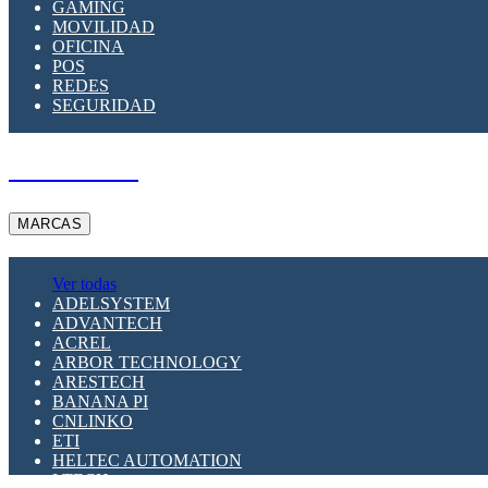
GAMING
MOVILIDAD
OFICINA
POS
REDES
SEGURIDAD
A PEDIDO
MARCAS
Ver todas
ADELSYSTEM
ADVANTECH
ACREL
ARBOR TECHNOLOGY
ARESTECH
BANANA PI
CNLINKO
ETI
HELTEC AUTOMATION
LTECH