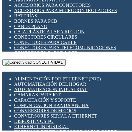
ENCHUFES INDUSTRIALES
ACCESORIOS PARA CONECTORES
INDICADORES PARA PANEL
ACCESORIOS PARA MICROCONTROLADORES
INTERFACES DE RELÉ
BATERÍAS
INTERRUPTORES FIN DE CARRERA
BORNES PARA PCB
LLAVES CONMUTADORAS
CABLE PLANO
MEDIDORES DE ENERGÍA Y TC'S DE CORRIENTE
CAJA PLÁSTICA PARA RIEL DIN
MOTORES PASO A PASO
CONECTORES CIRCULARES
PANTALLAS HMI
CONECTORES PARA CABLE
PLC -CONTROLADORES LÓGICO PROGRAMABLES
CONECTORES PARA TELECOMUNICACIONES
PROGRAMADORES DE HORARIO
CONECTORES CABLE A PCB
PROTECCIÓN ELÉCTRICA
CONECTORES PCB A CABLE
RELÉS DE PROTECCIÓN
CONECTIVIDAD
DIP SWITCHES
SENSORES CAPACITIVOS
DISPLAYS 7 SEGMENTOS
SENSORES DE POSICIÓN LINEAL
FUSIBLES Y PORTAFUSIBLES
SENSORES FOTOELÉCTRICOS
ALIMENTACIÓN POR ETHERNET (POE)
HERRAMIENTAS VARIAS
SENSORES INDUCTIVOS
AUTOMATIZACIÓN DEL HOGAR
ILUMINACIÓN LED
TEMPORIZADORES
AUTOMATIZACIÓN INDUSTRIAL
INTERRUPTORES REED
VARIACS
CÁMARAS PARA IOT
INTERFACES DE RELÉ
VARIADORES DE FRECUENCIA [VDF]
CAPACITACIÓN Y SOPORTE
OTROS RELÉS
SECCIONADORES - INTERRUPTORES
COMUNICACIÓN BANDA ANCHA
PROTECCIÓN TÉRMICA
MAQUINARIA
CONVERSORES DE MEDIOS
RELÉS AUTOMOTRICES
CONVERSORES SERIAL A ETHERNET
RELÉS DE SEÑAL
DISPOSITIVOS I/O
RELÉS DE ESTADO SÓLIDO SSR
ETHERNET INDUSTRIAL
RELÉS INDUSTRIALES
EXTENSOR ETHERNET SOBRE CABLE COBRE