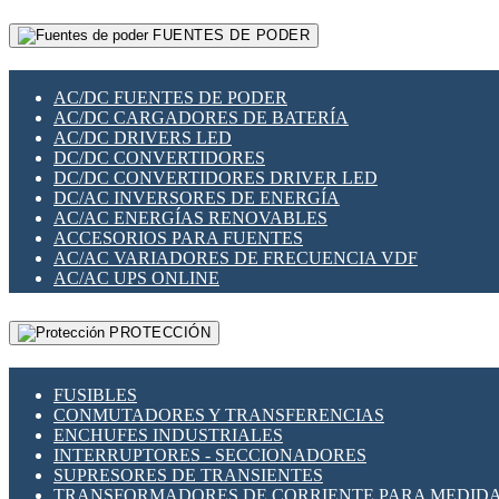
RELÉS INTELIGENTES WIFI
GATEWAY LORAWAN
RELÉS MINIATURA DE POTENCIA
FUENTES DE PODER
GESTIÓN DE REDES
SENSORES MAGNÉTICOS
INFRAESTRUCTURA ETHERCAT
SOPORTE PARA CIRCUITO IMPRESO
PERIFÉRICOS DE RED
SOQUETES PARA RELÉ
AC/DC FUENTES DE PODER
PLACAS MODULARES IOT
SWITCH Y MICROSWITCH
AC/DC CARGADORES DE BATERÍA
SWITCHES Y REDES WIFI
TARJETAS PI
AC/DC DRIVERS LED
SOLUCIONES IOT
UNIÓN Y DERIVACIÓN DE CABLE
DC/DC CONVERTIDORES
SOLUCIONES LORAWAN
DC/DC CONVERTIDORES DRIVER LED
SOLUCIONES RED CELULAR
DC/AC INVERSORES DE ENERGÍA
SEGURIDAD PARA REDES
AC/AC ENERGÍAS RENOVABLES
SWITCHES LAN
ACCESORIOS PARA FUENTES
TELEFONÍA IP (VOIP)
AC/AC VARIADORES DE FRECUENCIA VDF
VIGILANCIA IP (CCTV)
AC/AC UPS ONLINE
MESHTASTIC
PROTECCIÓN
FUSIBLES
CONMUTADORES Y TRANSFERENCIAS
ENCHUFES INDUSTRIALES
INTERRUPTORES - SECCIONADORES
SUPRESORES DE TRANSIENTES
TRANSFORMADORES DE CORRIENTE PARA MEDID