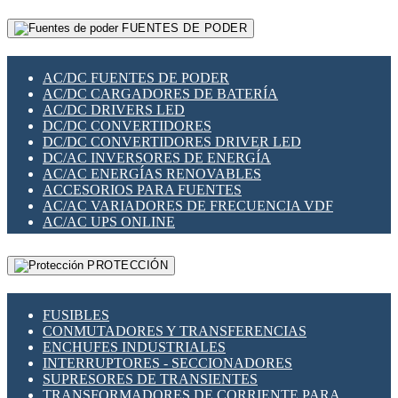
RELÉS INTELIGENTES WIFI
GATEWAY LORAWAN
RELÉS MINIATURA DE POTENCIA
FUENTES DE PODER
GESTIÓN DE REDES
SENSORES MAGNÉTICOS
INFRAESTRUCTURA ETHERCAT
SOPORTE PARA CIRCUITO IMPRESO
PERIFÉRICOS DE RED
SOQUETES PARA RELÉ
AC/DC FUENTES DE PODER
PLACAS MODULARES IOT
SWITCH Y MICROSWITCH
AC/DC CARGADORES DE BATERÍA
SWITCHES Y REDES WIFI
TARJETAS PI
AC/DC DRIVERS LED
SOLUCIONES IOT
UNIÓN Y DERIVACIÓN DE CABLE
DC/DC CONVERTIDORES
SOLUCIONES LORAWAN
DC/DC CONVERTIDORES DRIVER LED
SOLUCIONES RED CELULAR
DC/AC INVERSORES DE ENERGÍA
SEGURIDAD PARA REDES
AC/AC ENERGÍAS RENOVABLES
SWITCHES LAN
ACCESORIOS PARA FUENTES
TELEFONÍA IP (VOIP)
AC/AC VARIADORES DE FRECUENCIA VDF
VIGILANCIA IP (CCTV)
AC/AC UPS ONLINE
MESHTASTIC
PROTECCIÓN
FUSIBLES
CONMUTADORES Y TRANSFERENCIAS
ENCHUFES INDUSTRIALES
INTERRUPTORES - SECCIONADORES
SUPRESORES DE TRANSIENTES
TRANSFORMADORES DE CORRIENTE PARA