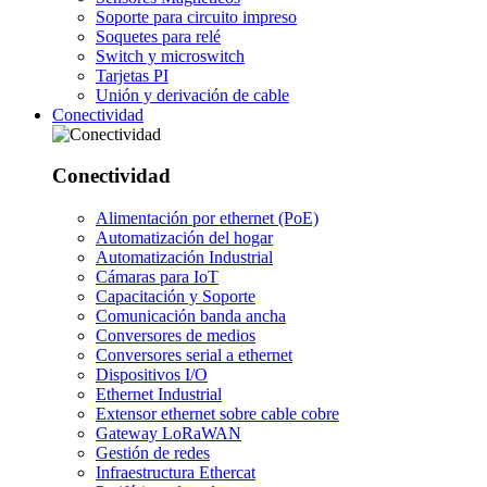
Soporte para circuito impreso
Soquetes para relé
Switch y microswitch
Tarjetas PI
Unión y derivación de cable
Conectividad
Conectividad
Alimentación por ethernet (PoE)
Automatización del hogar
Automatización Industrial
Cámaras para IoT
Capacitación y Soporte
Comunicación banda ancha
Conversores de medios
Conversores serial a ethernet
Dispositivos I/O
Ethernet Industrial
Extensor ethernet sobre cable cobre
Gateway LoRaWAN
Gestión de redes
Infraestructura Ethercat