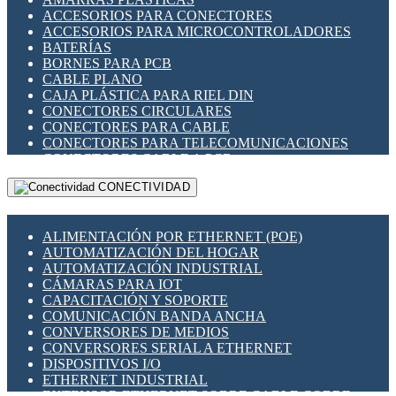
ENCHUFES INDUSTRIALES
ACCESORIOS PARA CONECTORES
INDICADORES PARA PANEL
ACCESORIOS PARA MICROCONTROLADORES
INTERFACES DE RELÉ
BATERÍAS
INTERRUPTORES FIN DE CARRERA
BORNES PARA PCB
LLAVES CONMUTADORAS
CABLE PLANO
MEDIDORES DE ENERGÍA Y TC'S DE CORRIENTE
CAJA PLÁSTICA PARA RIEL DIN
MOTORES PASO A PASO
CONECTORES CIRCULARES
PANTALLAS HMI
CONECTORES PARA CABLE
PLC -CONTROLADORES LÓGICO PROGRAMABLES
CONECTORES PARA TELECOMUNICACIONES
PROGRAMADORES DE HORARIO
CONECTORES CABLE A PCB
PROTECCIÓN ELÉCTRICA
CONECTORES PCB A CABLE
RELÉS DE PROTECCIÓN
CONECTIVIDAD
DIP SWITCHES
SENSORES CAPACITIVOS
DISPLAYS 7 SEGMENTOS
SENSORES DE POSICIÓN LINEAL
FUSIBLES Y PORTAFUSIBLES
SENSORES FOTOELÉCTRICOS
ALIMENTACIÓN POR ETHERNET (POE)
HERRAMIENTAS VARIAS
SENSORES INDUCTIVOS
AUTOMATIZACIÓN DEL HOGAR
ILUMINACIÓN LED
TEMPORIZADORES
AUTOMATIZACIÓN INDUSTRIAL
INTERRUPTORES REED
VARIACS
CÁMARAS PARA IOT
INTERFACES DE RELÉ
VARIADORES DE FRECUENCIA [VDF]
CAPACITACIÓN Y SOPORTE
OTROS RELÉS
SECCIONADORES - INTERRUPTORES
COMUNICACIÓN BANDA ANCHA
PROTECCIÓN TÉRMICA
MAQUINARIA
CONVERSORES DE MEDIOS
RELÉS AUTOMOTRICES
CONVERSORES SERIAL A ETHERNET
RELÉS DE SEÑAL
DISPOSITIVOS I/O
RELÉS DE ESTADO SÓLIDO SSR
ETHERNET INDUSTRIAL
RELÉS INDUSTRIALES
EXTENSOR ETHERNET SOBRE CABLE COBRE