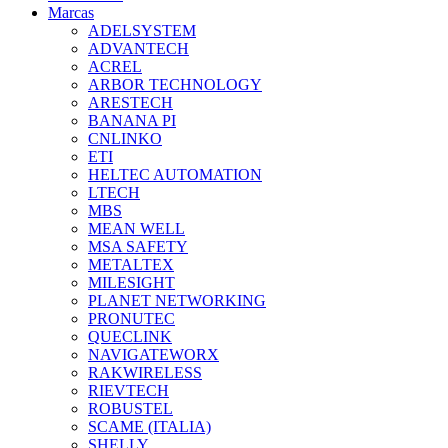
Marcas
ADELSYSTEM
ADVANTECH
ACREL
ARBOR TECHNOLOGY
ARESTECH
BANANA PI
CNLINKO
ETI
HELTEC AUTOMATION
LTECH
MBS
MEAN WELL
MSA SAFETY
METALTEX
MILESIGHT
PLANET NETWORKING
PRONUTEC
QUECLINK
NAVIGATEWORX
RAKWIRELESS
RIEVTECH
ROBUSTEL
SCAME (ITALIA)
SHELLY