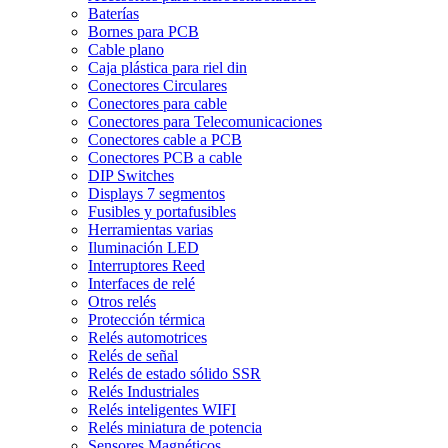
Baterías
Bornes para PCB
Cable plano
Caja plástica para riel din
Conectores Circulares
Conectores para cable
Conectores para Telecomunicaciones
Conectores cable a PCB
Conectores PCB a cable
DIP Switches
Displays 7 segmentos
Fusibles y portafusibles
Herramientas varias
Iluminación LED
Interruptores Reed
Interfaces de relé
Otros relés
Protección térmica
Relés automotrices
Relés de señal
Relés de estado sólido SSR
Relés Industriales
Relés inteligentes WIFI
Relés miniatura de potencia
Sensores Magnéticos