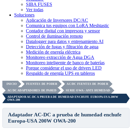
SIBA FUSES
Ver todas
Soluciones
Aplicación de Inversores DC/AC
Comunica tus equipos con LoRA Meshtastic
Contador digital con impresora y sensor
Control de iluminación remoto
Datalogger para datos y entrenamiento AI
Detección de fugas y filtración de agua
Medición de energía eléctrica
Monitoreo extracción de Agua DGA
Monitoreo inteligente de banco de baterías
Porque considerar el uso de drivers LED
Respaldo de energía UPS en tableros
INICIO
FUENTES DE PODER
AC/DC FUENTES DE PODER
AC/DC ADAPTADORES DE PARED
SERIE OWA - ANTI HUMEDAD
ADAPTADOR AC-DC A PRUEBA DE HUMEDAD ENCHUFE EUROPA-USA 200W
OWA-200
Adaptador AC-DC a prueba de humedad enchufe
Europa-USA 200W OWA-200