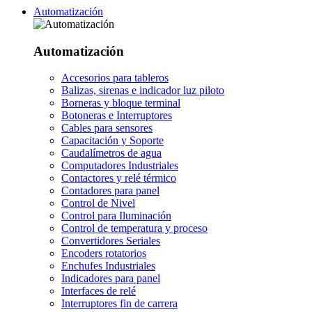
Automatización
Automatización
Accesorios para tableros
Balizas, sirenas e indicador luz piloto
Borneras y bloque terminal
Botoneras e Interruptores
Cables para sensores
Capacitación y Soporte
Caudalímetros de agua
Computadores Industriales
Contactores y relé térmico
Contadores para panel
Control de Nivel
Control para Iluminación
Control de temperatura y proceso
Convertidores Seriales
Encoders rotatorios
Enchufes Industriales
Indicadores para panel
Interfaces de relé
Interruptores fin de carrera