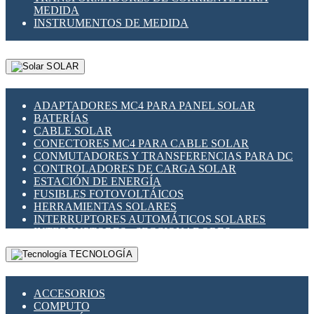
MEDIDA
INSTRUMENTOS DE MEDIDA
SOLAR
ADAPTADORES MC4 PARA PANEL SOLAR
BATERÍAS
CABLE SOLAR
CONECTORES MC4 PARA CABLE SOLAR
CONMUTADORES Y TRANSFERENCIAS PARA DC
CONTROLADORES DE CARGA SOLAR
ESTACIÓN DE ENERGÍA
FUSIBLES FOTOVOLTÁICOS
HERRAMIENTAS SOLARES
INTERRUPTORES AUTOMÁTICOS SOLARES
INTERRUPTORES - SECCIONADORES
FOTOVOLTÁICOS
TECNOLOGÍA
MONTAJE PANEL SOLAR
PORTA FUSIBLES Y SECCIONADORES
FOTOVOLTAICOS
ACCESORIOS
SUPRESOR DE TRANSIENTES SPDS PARA
COMPUTO
APLICACIONES FOTOVOLTAICAS