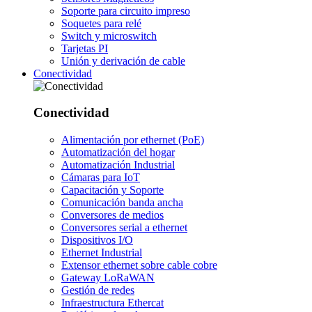
Soporte para circuito impreso
Soquetes para relé
Switch y microswitch
Tarjetas PI
Unión y derivación de cable
Conectividad
Conectividad
Alimentación por ethernet (PoE)
Automatización del hogar
Automatización Industrial
Cámaras para IoT
Capacitación y Soporte
Comunicación banda ancha
Conversores de medios
Conversores serial a ethernet
Dispositivos I/O
Ethernet Industrial
Extensor ethernet sobre cable cobre
Gateway LoRaWAN
Gestión de redes
Infraestructura Ethercat