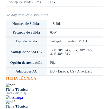
Voltaje de salida (C.V.)
12V
No hay detalles disponibles.
Número de Salidas
1 Salida
Potencia de Salida
60W
Tipo de Salida
Voltaje+Corriente C.V+C.C.
12V
,
20V
,
24V
,
15V
,
30V
,
36V
,
Voltaje de Salida DC
42V
,
48V
,
54V
Opción de atenuación
Fija
Adaptador AC
EU - Europa
,
US - Americano
FICHA TÉCNICA
Ficha Técnica
OWA-60E (EU)
Ficha Técnica