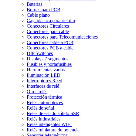
Baterías
Bornes para PCB
Cable plano
Caja plástica para riel din
Conectores Circulares
Conectores para cable
Conectores para Telecomunicaciones
Conectores cable a PCB
Conectores PCB a cable
DIP Switches
Displays 7 segmentos
Fusibles y portafusibles
Herramientas varias
Iluminación LED
Interruptores Reed
Interfaces de relé
Otros relés
Protección térmica
Relés automotrices
Relés de señal
Relés de estado sólido SSR
Relés Industriales
Relés inteligentes WIFI
Relés miniatura de potencia
Sensores Magnéticos