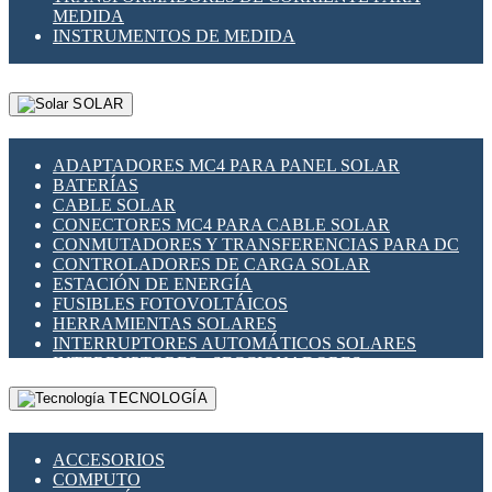
MEDIDA
INSTRUMENTOS DE MEDIDA
SOLAR
ADAPTADORES MC4 PARA PANEL SOLAR
BATERÍAS
CABLE SOLAR
CONECTORES MC4 PARA CABLE SOLAR
CONMUTADORES Y TRANSFERENCIAS PARA DC
CONTROLADORES DE CARGA SOLAR
ESTACIÓN DE ENERGÍA
FUSIBLES FOTOVOLTÁICOS
HERRAMIENTAS SOLARES
INTERRUPTORES AUTOMÁTICOS SOLARES
INTERRUPTORES - SECCIONADORES
FOTOVOLTÁICOS
TECNOLOGÍA
MONTAJE PANEL SOLAR
PORTA FUSIBLES Y SECCIONADORES
FOTOVOLTAICOS
ACCESORIOS
SUPRESOR DE TRANSIENTES SPDS PARA
COMPUTO
APLICACIONES FOTOVOLTAICAS