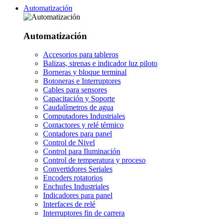
Automatización
Automatización
Accesorios para tableros
Balizas, sirenas e indicador luz piloto
Borneras y bloque terminal
Botoneras e Interruptores
Cables para sensores
Capacitación y Soporte
Caudalímetros de agua
Computadores Industriales
Contactores y relé térmico
Contadores para panel
Control de Nivel
Control para Iluminación
Control de temperatura y proceso
Convertidores Seriales
Encoders rotatorios
Enchufes Industriales
Indicadores para panel
Interfaces de relé
Interruptores fin de carrera