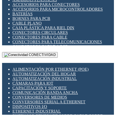
ENCHUFES INDUSTRIALES
ACCESORIOS PARA CONECTORES
INDICADORES PARA PANEL
ACCESORIOS PARA MICROCONTROLADORES
INTERFACES DE RELÉ
BATERÍAS
INTERRUPTORES FIN DE CARRERA
BORNES PARA PCB
LLAVES CONMUTADORAS
CABLE PLANO
MEDIDORES DE ENERGÍA Y TC'S DE CORRIENTE
CAJA PLÁSTICA PARA RIEL DIN
MOTORES PASO A PASO
CONECTORES CIRCULARES
PANTALLAS HMI
CONECTORES PARA CABLE
PLC -CONTROLADORES LÓGICO PROGRAMABLES
CONECTORES PARA TELECOMUNICACIONES
PROGRAMADORES DE HORARIO
CONECTORES CABLE A PCB
PROTECCIÓN ELÉCTRICA
CONECTORES PCB A CABLE
RELÉS DE PROTECCIÓN
CONECTIVIDAD
DIP SWITCHES
SENSORES CAPACITIVOS
DISPLAYS 7 SEGMENTOS
SENSORES DE POSICIÓN LINEAL
FUSIBLES Y PORTAFUSIBLES
SENSORES FOTOELÉCTRICOS
ALIMENTACIÓN POR ETHERNET (POE)
HERRAMIENTAS VARIAS
SENSORES INDUCTIVOS
AUTOMATIZACIÓN DEL HOGAR
ILUMINACIÓN LED
TEMPORIZADORES
AUTOMATIZACIÓN INDUSTRIAL
INTERRUPTORES REED
VARIACS
CÁMARAS PARA IOT
INTERFACES DE RELÉ
VARIADORES DE FRECUENCIA [VDF]
CAPACITACIÓN Y SOPORTE
OTROS RELÉS
SECCIONADORES - INTERRUPTORES
COMUNICACIÓN BANDA ANCHA
PROTECCIÓN TÉRMICA
MAQUINARIA
CONVERSORES DE MEDIOS
RELÉS AUTOMOTRICES
CONVERSORES SERIAL A ETHERNET
RELÉS DE SEÑAL
DISPOSITIVOS I/O
RELÉS DE ESTADO SÓLIDO SSR
ETHERNET INDUSTRIAL
RELÉS INDUSTRIALES
EXTENSOR ETHERNET SOBRE CABLE COBRE