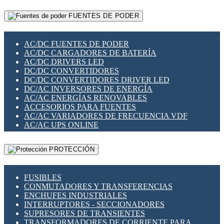
RELÉS INTELIGENTES WIFI
GATEWAY LORAWAN
RELÉS MINIATURA DE POTENCIA
FUENTES DE PODER
GESTIÓN DE REDES
SENSORES MAGNÉTICOS
INFRAESTRUCTURA ETHERCAT
SOPORTE PARA CIRCUITO IMPRESO
PERIFÉRICOS DE RED
SOQUETES PARA RELÉ
AC/DC FUENTES DE PODER
PLACAS MODULARES IOT
SWITCH Y MICROSWITCH
AC/DC CARGADORES DE BATERÍA
SWITCHES Y REDES WIFI
TARJETAS PI
AC/DC DRIVERS LED
SOLUCIONES IOT
UNIÓN Y DERIVACIÓN DE CABLE
DC/DC CONVERTIDORES
SOLUCIONES LORAWAN
DC/DC CONVERTIDORES DRIVER LED
SOLUCIONES RED CELULAR
DC/AC INVERSORES DE ENERGÍA
SEGURIDAD PARA REDES
AC/AC ENERGÍAS RENOVABLES
SWITCHES LAN
ACCESORIOS PARA FUENTES
TELEFONÍA IP (VOIP)
AC/AC VARIADORES DE FRECUENCIA VDF
VIGILANCIA IP (CCTV)
AC/AC UPS ONLINE
MESHTASTIC
PROTECCIÓN
FUSIBLES
CONMUTADORES Y TRANSFERENCIAS
ENCHUFES INDUSTRIALES
INTERRUPTORES - SECCIONADORES
SUPRESORES DE TRANSIENTES
TRANSFORMADORES DE CORRIENTE PARA