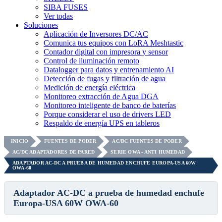
SIBA FUSES
Ver todas
Soluciones
Aplicación de Inversores DC/AC
Comunica tus equipos con LoRA Meshtastic
Contador digital con impresora y sensor
Control de iluminación remoto
Datalogger para datos y entrenamiento AI
Detección de fugas y filtración de agua
Medición de energía eléctrica
Monitoreo extracción de Agua DGA
Monitoreo inteligente de banco de baterías
Porque considerar el uso de drivers LED
Respaldo de energía UPS en tableros
INICIO
FUENTES DE PODER
AC/DC FUENTES DE PODER
AC/DC ADAPTADORES DE PARED
SERIE OWA - ANTI HUMEDAD
ADAPTADOR AC-DC A PRUEBA DE HUMEDAD ENCHUFE EUROPA-USA 60W
OWA-60
Adaptador AC-DC a prueba de humedad enchufe
Europa-USA 60W OWA-60