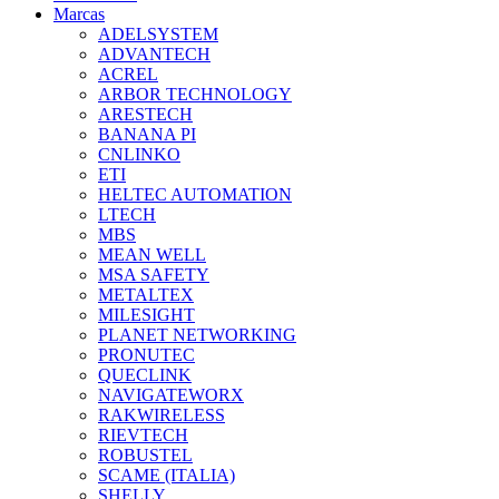
Marcas
ADELSYSTEM
ADVANTECH
ACREL
ARBOR TECHNOLOGY
ARESTECH
BANANA PI
CNLINKO
ETI
HELTEC AUTOMATION
LTECH
MBS
MEAN WELL
MSA SAFETY
METALTEX
MILESIGHT
PLANET NETWORKING
PRONUTEC
QUECLINK
NAVIGATEWORX
RAKWIRELESS
RIEVTECH
ROBUSTEL
SCAME (ITALIA)
SHELLY