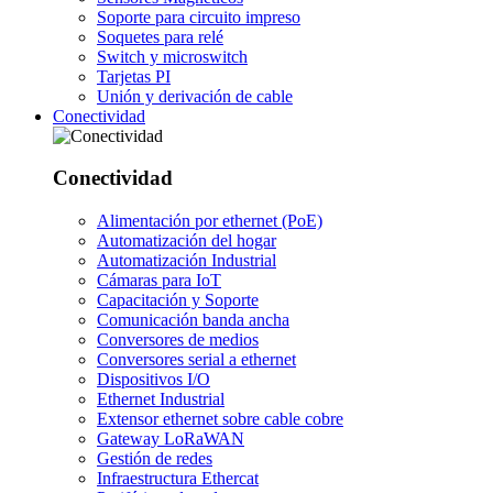
Soporte para circuito impreso
Soquetes para relé
Switch y microswitch
Tarjetas PI
Unión y derivación de cable
Conectividad
Conectividad
Alimentación por ethernet (PoE)
Automatización del hogar
Automatización Industrial
Cámaras para IoT
Capacitación y Soporte
Comunicación banda ancha
Conversores de medios
Conversores serial a ethernet
Dispositivos I/O
Ethernet Industrial
Extensor ethernet sobre cable cobre
Gateway LoRaWAN
Gestión de redes
Infraestructura Ethercat