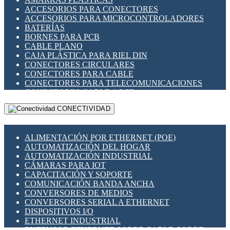
ENCHUFES INDUSTRIALES
ACCESORIOS PARA CONECTORES
INDICADORES PARA PANEL
ACCESORIOS PARA MICROCONTROLADORES
INTERFACES DE RELÉ
BATERÍAS
INTERRUPTORES FIN DE CARRERA
BORNES PARA PCB
LLAVES CONMUTADORAS
CABLE PLANO
MEDIDORES DE ENERGÍA Y TC'S DE CORRIENTE
CAJA PLÁSTICA PARA RIEL DIN
MOTORES PASO A PASO
CONECTORES CIRCULARES
PANTALLAS HMI
CONECTORES PARA CABLE
PLC -CONTROLADORES LÓGICO PROGRAMABLES
CONECTORES PARA TELECOMUNICACIONES
PROGRAMADORES DE HORARIO
CONECTORES CABLE A PCB
PROTECCIÓN ELÉCTRICA
CONECTORES PCB A CABLE
RELÉS DE PROTECCIÓN
CONECTIVIDAD
DIP SWITCHES
SENSORES CAPACITIVOS
DISPLAYS 7 SEGMENTOS
SENSORES DE POSICIÓN LINEAL
FUSIBLES Y PORTAFUSIBLES
SENSORES FOTOELÉCTRICOS
ALIMENTACIÓN POR ETHERNET (POE)
HERRAMIENTAS VARIAS
SENSORES INDUCTIVOS
AUTOMATIZACIÓN DEL HOGAR
ILUMINACIÓN LED
TEMPORIZADORES
AUTOMATIZACIÓN INDUSTRIAL
INTERRUPTORES REED
VARIACS
CÁMARAS PARA IOT
INTERFACES DE RELÉ
VARIADORES DE FRECUENCIA [VDF]
CAPACITACIÓN Y SOPORTE
OTROS RELÉS
SECCIONADORES - INTERRUPTORES
COMUNICACIÓN BANDA ANCHA
PROTECCIÓN TÉRMICA
MAQUINARIA
CONVERSORES DE MEDIOS
RELÉS AUTOMOTRICES
CONVERSORES SERIAL A ETHERNET
RELÉS DE SEÑAL
DISPOSITIVOS I/O
RELÉS DE ESTADO SÓLIDO SSR
ETHERNET INDUSTRIAL
RELÉS INDUSTRIALES
EXTENSOR ETHERNET SOBRE CABLE COBRE