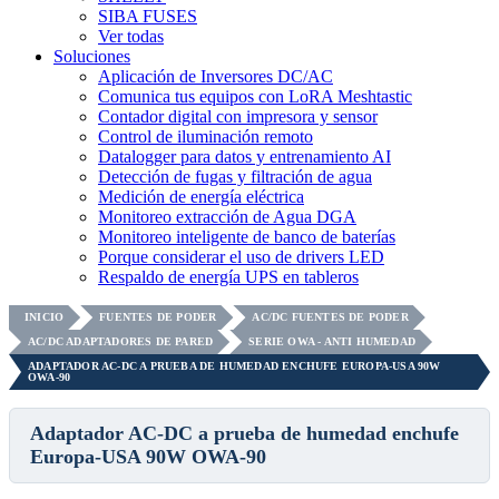
SIBA FUSES
Ver todas
Soluciones
Aplicación de Inversores DC/AC
Comunica tus equipos con LoRA Meshtastic
Contador digital con impresora y sensor
Control de iluminación remoto
Datalogger para datos y entrenamiento AI
Detección de fugas y filtración de agua
Medición de energía eléctrica
Monitoreo extracción de Agua DGA
Monitoreo inteligente de banco de baterías
Porque considerar el uso de drivers LED
Respaldo de energía UPS en tableros
INICIO
FUENTES DE PODER
AC/DC FUENTES DE PODER
AC/DC ADAPTADORES DE PARED
SERIE OWA - ANTI HUMEDAD
ADAPTADOR AC-DC A PRUEBA DE HUMEDAD ENCHUFE EUROPA-USA 90W
OWA-90
Adaptador AC-DC a prueba de humedad enchufe
Europa-USA 90W OWA-90