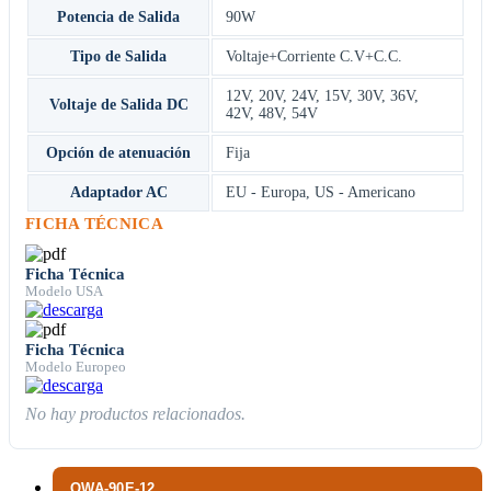
Potencia de Salida
90W
Tipo de Salida
Voltaje+Corriente C.V+C.C.
12V
,
20V
,
24V
,
15V
,
30V
,
36V
,
Voltaje de Salida DC
42V
,
48V
,
54V
Opción de atenuación
Fija
Adaptador AC
EU - Europa
,
US - Americano
FICHA TÉCNICA
Ficha Técnica
Modelo USA
Ficha Técnica
Modelo Europeo
No hay productos relacionados.
OWA-90E-12