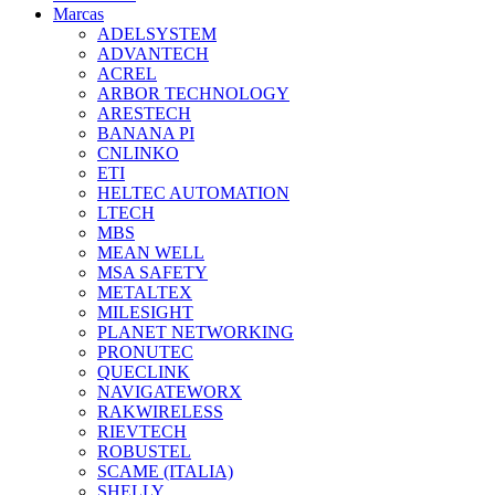
Marcas
ADELSYSTEM
ADVANTECH
ACREL
ARBOR TECHNOLOGY
ARESTECH
BANANA PI
CNLINKO
ETI
HELTEC AUTOMATION
LTECH
MBS
MEAN WELL
MSA SAFETY
METALTEX
MILESIGHT
PLANET NETWORKING
PRONUTEC
QUECLINK
NAVIGATEWORX
RAKWIRELESS
RIEVTECH
ROBUSTEL
SCAME (ITALIA)
SHELLY