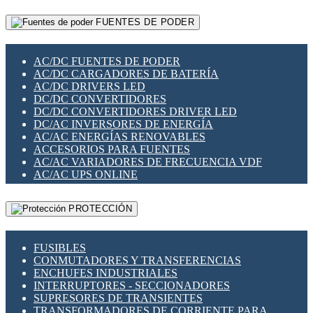
RELÉS INTELIGENTES WIFI
GATEWAY LORAWAN
RELÉS MINIATURA DE POTENCIA
FUENTES DE PODER
GESTIÓN DE REDES
SENSORES MAGNÉTICOS
INFRAESTRUCTURA ETHERCAT
SOPORTE PARA CIRCUITO IMPRESO
PERIFÉRICOS DE RED
SOQUETES PARA RELÉ
AC/DC FUENTES DE PODER
PLACAS MODULARES IOT
SWITCH Y MICROSWITCH
AC/DC CARGADORES DE BATERÍA
SWITCHES Y REDES WIFI
TARJETAS PI
AC/DC DRIVERS LED
SOLUCIONES IOT
UNIÓN Y DERIVACIÓN DE CABLE
DC/DC CONVERTIDORES
SOLUCIONES LORAWAN
DC/DC CONVERTIDORES DRIVER LED
SOLUCIONES RED CELULAR
DC/AC INVERSORES DE ENERGÍA
SEGURIDAD PARA REDES
AC/AC ENERGÍAS RENOVABLES
SWITCHES LAN
ACCESORIOS PARA FUENTES
TELEFONÍA IP (VOIP)
AC/AC VARIADORES DE FRECUENCIA VDF
VIGILANCIA IP (CCTV)
AC/AC UPS ONLINE
MESHTASTIC
PROTECCIÓN
FUSIBLES
CONMUTADORES Y TRANSFERENCIAS
ENCHUFES INDUSTRIALES
INTERRUPTORES - SECCIONADORES
SUPRESORES DE TRANSIENTES
TRANSFORMADORES DE CORRIENTE PARA