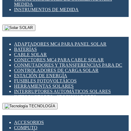
MEDIDA
INSTRUMENTOS DE MEDIDA
SOLAR
ADAPTADORES MC4 PARA PANEL SOLAR
BATERÍAS
CABLE SOLAR
CONECTORES MC4 PARA CABLE SOLAR
CONMUTADORES Y TRANSFERENCIAS PARA DC
CONTROLADORES DE CARGA SOLAR
ESTACIÓN DE ENERGÍA
FUSIBLES FOTOVOLTÁICOS
HERRAMIENTAS SOLARES
INTERRUPTORES AUTOMÁTICOS SOLARES
INTERRUPTORES - SECCIONADORES
FOTOVOLTÁICOS
TECNOLOGÍA
MONTAJE PANEL SOLAR
PORTA FUSIBLES Y SECCIONADORES
FOTOVOLTAICOS
ACCESORIOS
SUPRESOR DE TRANSIENTES SPDS PARA
COMPUTO
APLICACIONES FOTOVOLTAICAS