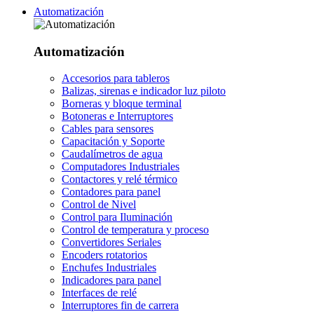
Automatización
Automatización
Accesorios para tableros
Balizas, sirenas e indicador luz piloto
Borneras y bloque terminal
Botoneras e Interruptores
Cables para sensores
Capacitación y Soporte
Caudalímetros de agua
Computadores Industriales
Contactores y relé térmico
Contadores para panel
Control de Nivel
Control para Iluminación
Control de temperatura y proceso
Convertidores Seriales
Encoders rotatorios
Enchufes Industriales
Indicadores para panel
Interfaces de relé
Interruptores fin de carrera