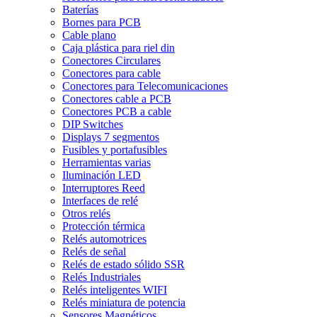
Baterías
Bornes para PCB
Cable plano
Caja plástica para riel din
Conectores Circulares
Conectores para cable
Conectores para Telecomunicaciones
Conectores cable a PCB
Conectores PCB a cable
DIP Switches
Displays 7 segmentos
Fusibles y portafusibles
Herramientas varias
Iluminación LED
Interruptores Reed
Interfaces de relé
Otros relés
Protección térmica
Relés automotrices
Relés de señal
Relés de estado sólido SSR
Relés Industriales
Relés inteligentes WIFI
Relés miniatura de potencia
Sensores Magnéticos