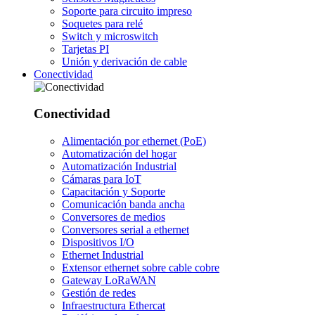
Soporte para circuito impreso
Soquetes para relé
Switch y microswitch
Tarjetas PI
Unión y derivación de cable
Conectividad
Conectividad
Alimentación por ethernet (PoE)
Automatización del hogar
Automatización Industrial
Cámaras para IoT
Capacitación y Soporte
Comunicación banda ancha
Conversores de medios
Conversores serial a ethernet
Dispositivos I/O
Ethernet Industrial
Extensor ethernet sobre cable cobre
Gateway LoRaWAN
Gestión de redes
Infraestructura Ethercat