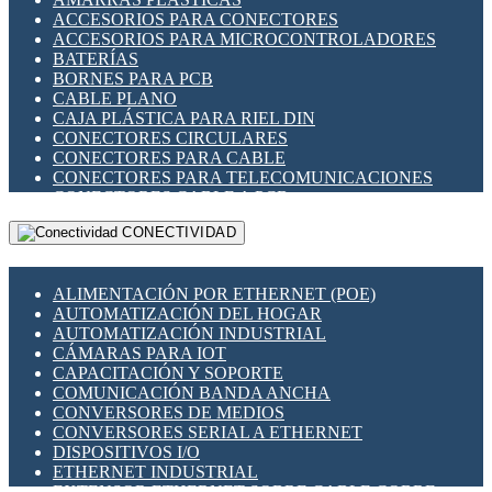
ENCHUFES INDUSTRIALES
ACCESORIOS PARA CONECTORES
INDICADORES PARA PANEL
ACCESORIOS PARA MICROCONTROLADORES
INTERFACES DE RELÉ
BATERÍAS
INTERRUPTORES FIN DE CARRERA
BORNES PARA PCB
LLAVES CONMUTADORAS
CABLE PLANO
MEDIDORES DE ENERGÍA Y TC'S DE CORRIENTE
CAJA PLÁSTICA PARA RIEL DIN
MOTORES PASO A PASO
CONECTORES CIRCULARES
PANTALLAS HMI
CONECTORES PARA CABLE
PLC -CONTROLADORES LÓGICO PROGRAMABLES
CONECTORES PARA TELECOMUNICACIONES
PROGRAMADORES DE HORARIO
CONECTORES CABLE A PCB
PROTECCIÓN ELÉCTRICA
CONECTORES PCB A CABLE
RELÉS DE PROTECCIÓN
CONECTIVIDAD
DIP SWITCHES
SENSORES CAPACITIVOS
DISPLAYS 7 SEGMENTOS
SENSORES DE POSICIÓN LINEAL
FUSIBLES Y PORTAFUSIBLES
SENSORES FOTOELÉCTRICOS
ALIMENTACIÓN POR ETHERNET (POE)
HERRAMIENTAS VARIAS
SENSORES INDUCTIVOS
AUTOMATIZACIÓN DEL HOGAR
ILUMINACIÓN LED
TEMPORIZADORES
AUTOMATIZACIÓN INDUSTRIAL
INTERRUPTORES REED
VARIACS
CÁMARAS PARA IOT
INTERFACES DE RELÉ
VARIADORES DE FRECUENCIA [VDF]
CAPACITACIÓN Y SOPORTE
OTROS RELÉS
SECCIONADORES - INTERRUPTORES
COMUNICACIÓN BANDA ANCHA
PROTECCIÓN TÉRMICA
MAQUINARIA
CONVERSORES DE MEDIOS
RELÉS AUTOMOTRICES
CONVERSORES SERIAL A ETHERNET
RELÉS DE SEÑAL
DISPOSITIVOS I/O
RELÉS DE ESTADO SÓLIDO SSR
ETHERNET INDUSTRIAL
RELÉS INDUSTRIALES
EXTENSOR ETHERNET SOBRE CABLE COBRE