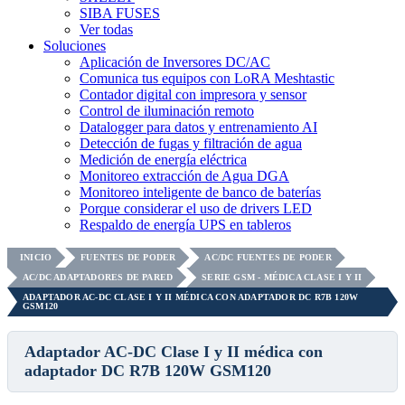
SIBA FUSES
Ver todas
Soluciones
Aplicación de Inversores DC/AC
Comunica tus equipos con LoRA Meshtastic
Contador digital con impresora y sensor
Control de iluminación remoto
Datalogger para datos y entrenamiento AI
Detección de fugas y filtración de agua
Medición de energía eléctrica
Monitoreo extracción de Agua DGA
Monitoreo inteligente de banco de baterías
Porque considerar el uso de drivers LED
Respaldo de energía UPS en tableros
INICIO
FUENTES DE PODER
AC/DC FUENTES DE PODER
AC/DC ADAPTADORES DE PARED
SERIE GSM - MÉDICA CLASE I Y II
ADAPTADOR AC-DC CLASE I Y II MÉDICA CON ADAPTADOR DC R7B 120W
GSM120
Adaptador AC-DC Clase I y II médica con
adaptador DC R7B 120W GSM120