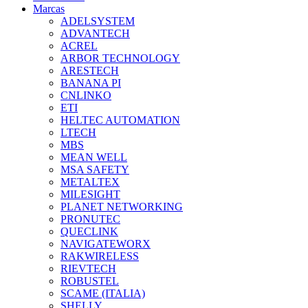
Marcas
ADELSYSTEM
ADVANTECH
ACREL
ARBOR TECHNOLOGY
ARESTECH
BANANA PI
CNLINKO
ETI
HELTEC AUTOMATION
LTECH
MBS
MEAN WELL
MSA SAFETY
METALTEX
MILESIGHT
PLANET NETWORKING
PRONUTEC
QUECLINK
NAVIGATEWORX
RAKWIRELESS
RIEVTECH
ROBUSTEL
SCAME (ITALIA)
SHELLY