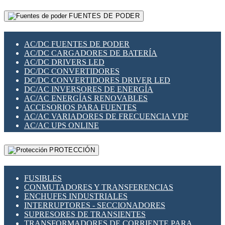
RELÉS INTELIGENTES WIFI
GATEWAY LORAWAN
RELÉS MINIATURA DE POTENCIA
FUENTES DE PODER
GESTIÓN DE REDES
SENSORES MAGNÉTICOS
INFRAESTRUCTURA ETHERCAT
SOPORTE PARA CIRCUITO IMPRESO
PERIFÉRICOS DE RED
SOQUETES PARA RELÉ
AC/DC FUENTES DE PODER
PLACAS MODULARES IOT
SWITCH Y MICROSWITCH
AC/DC CARGADORES DE BATERÍA
SWITCHES Y REDES WIFI
TARJETAS PI
AC/DC DRIVERS LED
SOLUCIONES IOT
UNIÓN Y DERIVACIÓN DE CABLE
DC/DC CONVERTIDORES
SOLUCIONES LORAWAN
DC/DC CONVERTIDORES DRIVER LED
SOLUCIONES RED CELULAR
DC/AC INVERSORES DE ENERGÍA
SEGURIDAD PARA REDES
AC/AC ENERGÍAS RENOVABLES
SWITCHES LAN
ACCESORIOS PARA FUENTES
TELEFONÍA IP (VOIP)
AC/AC VARIADORES DE FRECUENCIA VDF
VIGILANCIA IP (CCTV)
AC/AC UPS ONLINE
MESHTASTIC
PROTECCIÓN
FUSIBLES
CONMUTADORES Y TRANSFERENCIAS
ENCHUFES INDUSTRIALES
INTERRUPTORES - SECCIONADORES
SUPRESORES DE TRANSIENTES
TRANSFORMADORES DE CORRIENTE PARA