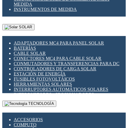
MEDIDA
INSTRUMENTOS DE MEDIDA
SOLAR
ADAPTADORES MC4 PARA PANEL SOLAR
BATERÍAS
CABLE SOLAR
CONECTORES MC4 PARA CABLE SOLAR
CONMUTADORES Y TRANSFERENCIAS PARA DC
CONTROLADORES DE CARGA SOLAR
ESTACIÓN DE ENERGÍA
FUSIBLES FOTOVOLTÁICOS
HERRAMIENTAS SOLARES
INTERRUPTORES AUTOMÁTICOS SOLARES
INTERRUPTORES - SECCIONADORES
FOTOVOLTÁICOS
TECNOLOGÍA
MONTAJE PANEL SOLAR
PORTA FUSIBLES Y SECCIONADORES
FOTOVOLTAICOS
ACCESORIOS
SUPRESOR DE TRANSIENTES SPDS PARA
COMPUTO
APLICACIONES FOTOVOLTAICAS