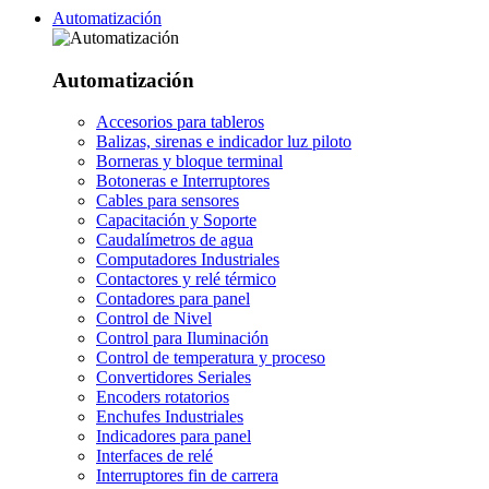
Automatización
Automatización
Accesorios para tableros
Balizas, sirenas e indicador luz piloto
Borneras y bloque terminal
Botoneras e Interruptores
Cables para sensores
Capacitación y Soporte
Caudalímetros de agua
Computadores Industriales
Contactores y relé térmico
Contadores para panel
Control de Nivel
Control para Iluminación
Control de temperatura y proceso
Convertidores Seriales
Encoders rotatorios
Enchufes Industriales
Indicadores para panel
Interfaces de relé
Interruptores fin de carrera