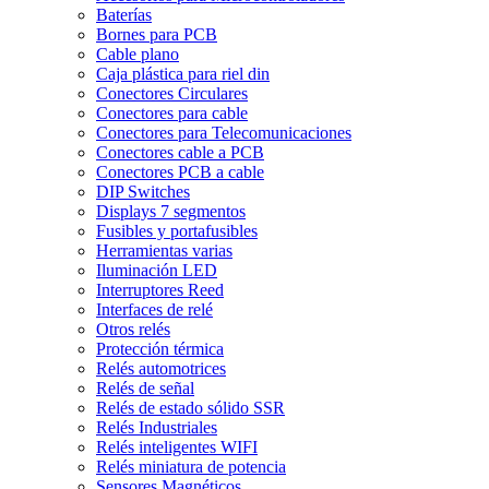
Baterías
Bornes para PCB
Cable plano
Caja plástica para riel din
Conectores Circulares
Conectores para cable
Conectores para Telecomunicaciones
Conectores cable a PCB
Conectores PCB a cable
DIP Switches
Displays 7 segmentos
Fusibles y portafusibles
Herramientas varias
Iluminación LED
Interruptores Reed
Interfaces de relé
Otros relés
Protección térmica
Relés automotrices
Relés de señal
Relés de estado sólido SSR
Relés Industriales
Relés inteligentes WIFI
Relés miniatura de potencia
Sensores Magnéticos