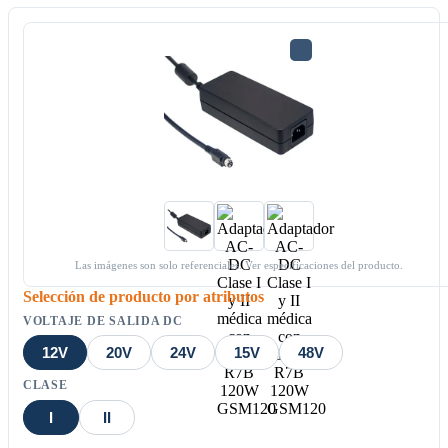
Las imágenes son solo referenciales. Ver especificaciones del producto.
Selección de producto por atributos
VOLTAJE DE SALIDA DC
12V
20V
24V
15V
48V
CLASE
I
II