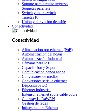
Soporte para circuito impreso
Soquetes para relé
Switch y microswitch
Tarjetas PI
Unión y derivación de cable
Conectividad
Conectividad
Alimentación por ethernet (PoE)
Automatización del hogar
Automatización Industrial
Cámaras para IoT
Capacitación y Soporte
Comunicación banda ancha
Conversores de medios
Conversores serial a ethernet
Dispositivos I/O
Ethernet Industrial
Extensor ethernet sobre cable cobre
Gateway LoRaWAN
Gestión de redes
Infraestructura Ethercat