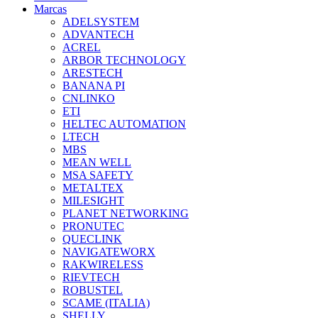
Marcas
ADELSYSTEM
ADVANTECH
ACREL
ARBOR TECHNOLOGY
ARESTECH
BANANA PI
CNLINKO
ETI
HELTEC AUTOMATION
LTECH
MBS
MEAN WELL
MSA SAFETY
METALTEX
MILESIGHT
PLANET NETWORKING
PRONUTEC
QUECLINK
NAVIGATEWORX
RAKWIRELESS
RIEVTECH
ROBUSTEL
SCAME (ITALIA)
SHELLY