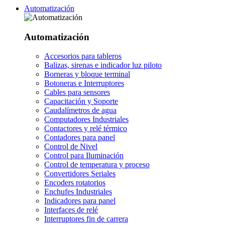
Automatización
Automatización
Accesorios para tableros
Balizas, sirenas e indicador luz piloto
Borneras y bloque terminal
Botoneras e Interruptores
Cables para sensores
Capacitación y Soporte
Caudalímetros de agua
Computadores Industriales
Contactores y relé térmico
Contadores para panel
Control de Nivel
Control para Iluminación
Control de temperatura y proceso
Convertidores Seriales
Encoders rotatorios
Enchufes Industriales
Indicadores para panel
Interfaces de relé
Interruptores fin de carrera