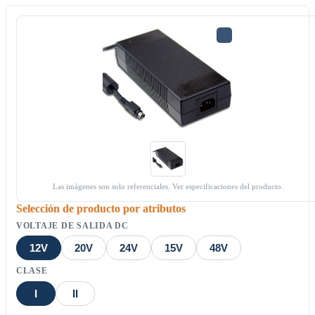
Las imágenes son solo referenciales. Ver especificaciones del producto.
Selección de producto por atributos
VOLTAJE DE SALIDA DC
12V
20V
24V
15V
48V
CLASE
I
II