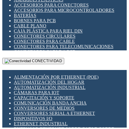
ENCHUFES INDUSTRIALES
ACCESORIOS PARA CONECTORES
INDICADORES PARA PANEL
ACCESORIOS PARA MICROCONTROLADORES
INTERFACES DE RELÉ
BATERÍAS
INTERRUPTORES FIN DE CARRERA
BORNES PARA PCB
LLAVES CONMUTADORAS
CABLE PLANO
MEDIDORES DE ENERGÍA Y TC'S DE CORRIENTE
CAJA PLÁSTICA PARA RIEL DIN
MOTORES PASO A PASO
CONECTORES CIRCULARES
PANTALLAS HMI
CONECTORES PARA CABLE
PLC -CONTROLADORES LÓGICO PROGRAMABLES
CONECTORES PARA TELECOMUNICACIONES
PROGRAMADORES DE HORARIO
CONECTORES CABLE A PCB
PROTECCIÓN ELÉCTRICA
CONECTORES PCB A CABLE
RELÉS DE PROTECCIÓN
CONECTIVIDAD
DIP SWITCHES
SENSORES CAPACITIVOS
DISPLAYS 7 SEGMENTOS
SENSORES DE POSICIÓN LINEAL
FUSIBLES Y PORTAFUSIBLES
SENSORES FOTOELÉCTRICOS
ALIMENTACIÓN POR ETHERNET (POE)
HERRAMIENTAS VARIAS
SENSORES INDUCTIVOS
AUTOMATIZACIÓN DEL HOGAR
ILUMINACIÓN LED
TEMPORIZADORES
AUTOMATIZACIÓN INDUSTRIAL
INTERRUPTORES REED
VARIACS
CÁMARAS PARA IOT
INTERFACES DE RELÉ
VARIADORES DE FRECUENCIA [VDF]
CAPACITACIÓN Y SOPORTE
OTROS RELÉS
SECCIONADORES - INTERRUPTORES
COMUNICACIÓN BANDA ANCHA
PROTECCIÓN TÉRMICA
MAQUINARIA
CONVERSORES DE MEDIOS
RELÉS AUTOMOTRICES
CONVERSORES SERIAL A ETHERNET
RELÉS DE SEÑAL
DISPOSITIVOS I/O
RELÉS DE ESTADO SÓLIDO SSR
ETHERNET INDUSTRIAL
RELÉS INDUSTRIALES
EXTENSOR ETHERNET SOBRE CABLE COBRE