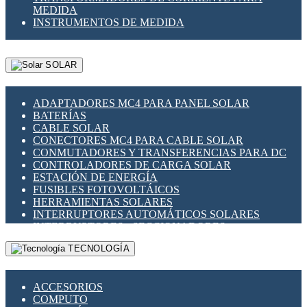
MEDIDA
INSTRUMENTOS DE MEDIDA
SOLAR
ADAPTADORES MC4 PARA PANEL SOLAR
BATERÍAS
CABLE SOLAR
CONECTORES MC4 PARA CABLE SOLAR
CONMUTADORES Y TRANSFERENCIAS PARA DC
CONTROLADORES DE CARGA SOLAR
ESTACIÓN DE ENERGÍA
FUSIBLES FOTOVOLTÁICOS
HERRAMIENTAS SOLARES
INTERRUPTORES AUTOMÁTICOS SOLARES
INTERRUPTORES - SECCIONADORES
FOTOVOLTÁICOS
TECNOLOGÍA
MONTAJE PANEL SOLAR
PORTA FUSIBLES Y SECCIONADORES
FOTOVOLTAICOS
ACCESORIOS
SUPRESOR DE TRANSIENTES SPDS PARA
COMPUTO
APLICACIONES FOTOVOLTAICAS