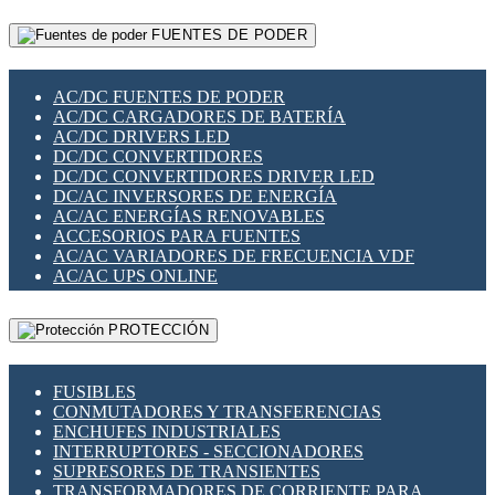
RELÉS INTELIGENTES WIFI
GATEWAY LORAWAN
RELÉS MINIATURA DE POTENCIA
FUENTES DE PODER
GESTIÓN DE REDES
SENSORES MAGNÉTICOS
INFRAESTRUCTURA ETHERCAT
SOPORTE PARA CIRCUITO IMPRESO
PERIFÉRICOS DE RED
SOQUETES PARA RELÉ
AC/DC FUENTES DE PODER
PLACAS MODULARES IOT
SWITCH Y MICROSWITCH
AC/DC CARGADORES DE BATERÍA
SWITCHES Y REDES WIFI
TARJETAS PI
AC/DC DRIVERS LED
SOLUCIONES IOT
UNIÓN Y DERIVACIÓN DE CABLE
DC/DC CONVERTIDORES
SOLUCIONES LORAWAN
DC/DC CONVERTIDORES DRIVER LED
SOLUCIONES RED CELULAR
DC/AC INVERSORES DE ENERGÍA
SEGURIDAD PARA REDES
AC/AC ENERGÍAS RENOVABLES
SWITCHES LAN
ACCESORIOS PARA FUENTES
TELEFONÍA IP (VOIP)
AC/AC VARIADORES DE FRECUENCIA VDF
VIGILANCIA IP (CCTV)
AC/AC UPS ONLINE
MESHTASTIC
PROTECCIÓN
FUSIBLES
CONMUTADORES Y TRANSFERENCIAS
ENCHUFES INDUSTRIALES
INTERRUPTORES - SECCIONADORES
SUPRESORES DE TRANSIENTES
TRANSFORMADORES DE CORRIENTE PARA