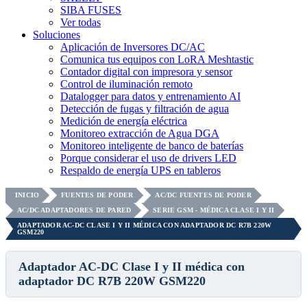
SIBA FUSES
Ver todas
Soluciones
Aplicación de Inversores DC/AC
Comunica tus equipos con LoRA Meshtastic
Contador digital con impresora y sensor
Control de iluminación remoto
Datalogger para datos y entrenamiento AI
Detección de fugas y filtración de agua
Medición de energía eléctrica
Monitoreo extracción de Agua DGA
Monitoreo inteligente de banco de baterías
Porque considerar el uso de drivers LED
Respaldo de energía UPS en tableros
INICIO
FUENTES DE PODER
AC/DC FUENTES DE PODER
AC/DC ADAPTADORES DE PARED
SERIE GSM - MÉDICA CLASE I Y II
ADAPTADOR AC-DC CLASE I Y II MÉDICA CON ADAPTADOR DC R7B 220W
GSM220
Adaptador AC-DC Clase I y II médica con
adaptador DC R7B 220W GSM220