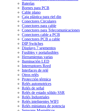
Baterías
Bornes para PCB
Cable plano
Caja plástica para riel din
Conectores Circulares
Conectores para cable
Conectores para Telecomunicaciones
Conectores cable a PCB
Conectores PCB a cable
DIP Switches
Displays 7 segmentos
Fusibles y portafusibles
Herramientas varias
Iluminación LED
Interruptores Reed
Interfaces de relé
Otros relés
Protección térmica
Relés automotrices
Relés de señal
Relés de estado sólido SSR
Relés Industriales
Relés inteligentes WIFI
Relés miniatura de potencia
Sensores Magnéticos