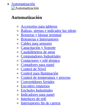
Automatización
Automatización
Accesorios para tableros
Balizas, sirenas e indicador luz piloto
Borneras y bloque terminal
Botoneras e Interruptores
Cables para sensores
Capacitación y Soporte
Caudalímetros de agua
Computadores Industriales
Contactores y relé térmico
Contadores para panel
Control de Nivel
Control para Iluminación
Control de temperatura y proceso
Convertidores Seriales
Encoders rotatorios
Enchufes Industriales
Indicadores para panel
Interfaces de relé
Interruptores fin de carrera