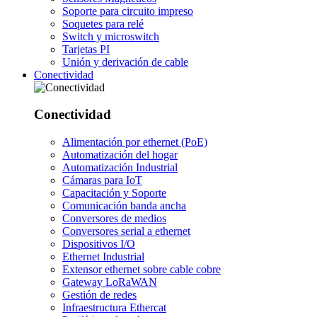
Soporte para circuito impreso
Soquetes para relé
Switch y microswitch
Tarjetas PI
Unión y derivación de cable
Conectividad
Conectividad
Alimentación por ethernet (PoE)
Automatización del hogar
Automatización Industrial
Cámaras para IoT
Capacitación y Soporte
Comunicación banda ancha
Conversores de medios
Conversores serial a ethernet
Dispositivos I/O
Ethernet Industrial
Extensor ethernet sobre cable cobre
Gateway LoRaWAN
Gestión de redes
Infraestructura Ethercat