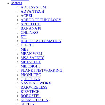
Marcas
ADELSYSTEM
ADVANTECH
ACREL
ARBOR TECHNOLOGY
ARESTECH
BANANA PI
CNLINKO
ETI
HELTEC AUTOMATION
LTECH
MBS
MEAN WELL
MSA SAFETY
METALTEX
MILESIGHT
PLANET NETWORKING
PRONUTEC
QUECLINK
NAVIGATEWORX
RAKWIRELESS
RIEVTECH
ROBUSTEL
SCAME (ITALIA)
SHELLY