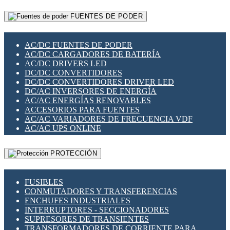
RELÉS INTELIGENTES WIFI
GATEWAY LORAWAN
RELÉS MINIATURA DE POTENCIA
FUENTES DE PODER
GESTIÓN DE REDES
SENSORES MAGNÉTICOS
INFRAESTRUCTURA ETHERCAT
SOPORTE PARA CIRCUITO IMPRESO
PERIFÉRICOS DE RED
SOQUETES PARA RELÉ
AC/DC FUENTES DE PODER
PLACAS MODULARES IOT
SWITCH Y MICROSWITCH
AC/DC CARGADORES DE BATERÍA
SWITCHES Y REDES WIFI
TARJETAS PI
AC/DC DRIVERS LED
SOLUCIONES IOT
UNIÓN Y DERIVACIÓN DE CABLE
DC/DC CONVERTIDORES
SOLUCIONES LORAWAN
DC/DC CONVERTIDORES DRIVER LED
SOLUCIONES RED CELULAR
DC/AC INVERSORES DE ENERGÍA
SEGURIDAD PARA REDES
AC/AC ENERGÍAS RENOVABLES
SWITCHES LAN
ACCESORIOS PARA FUENTES
TELEFONÍA IP (VOIP)
AC/AC VARIADORES DE FRECUENCIA VDF
VIGILANCIA IP (CCTV)
AC/AC UPS ONLINE
MESHTASTIC
PROTECCIÓN
FUSIBLES
CONMUTADORES Y TRANSFERENCIAS
ENCHUFES INDUSTRIALES
INTERRUPTORES - SECCIONADORES
SUPRESORES DE TRANSIENTES
TRANSFORMADORES DE CORRIENTE PARA