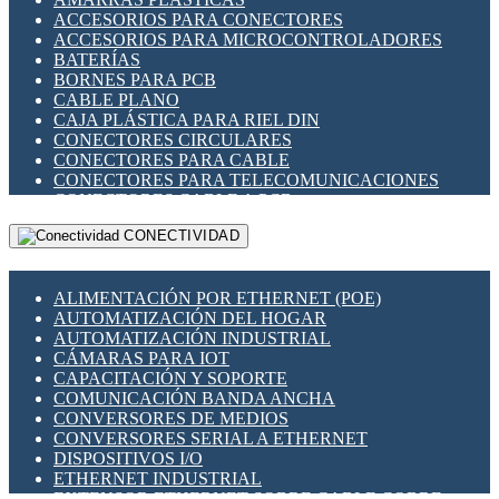
ENCHUFES INDUSTRIALES
ACCESORIOS PARA CONECTORES
INDICADORES PARA PANEL
ACCESORIOS PARA MICROCONTROLADORES
INTERFACES DE RELÉ
BATERÍAS
INTERRUPTORES FIN DE CARRERA
BORNES PARA PCB
LLAVES CONMUTADORAS
CABLE PLANO
MEDIDORES DE ENERGÍA Y TC'S DE CORRIENTE
CAJA PLÁSTICA PARA RIEL DIN
MOTORES PASO A PASO
CONECTORES CIRCULARES
PANTALLAS HMI
CONECTORES PARA CABLE
PLC -CONTROLADORES LÓGICO PROGRAMABLES
CONECTORES PARA TELECOMUNICACIONES
PROGRAMADORES DE HORARIO
CONECTORES CABLE A PCB
PROTECCIÓN ELÉCTRICA
CONECTORES PCB A CABLE
RELÉS DE PROTECCIÓN
CONECTIVIDAD
DIP SWITCHES
SENSORES CAPACITIVOS
DISPLAYS 7 SEGMENTOS
SENSORES DE POSICIÓN LINEAL
FUSIBLES Y PORTAFUSIBLES
SENSORES FOTOELÉCTRICOS
ALIMENTACIÓN POR ETHERNET (POE)
HERRAMIENTAS VARIAS
SENSORES INDUCTIVOS
AUTOMATIZACIÓN DEL HOGAR
ILUMINACIÓN LED
TEMPORIZADORES
AUTOMATIZACIÓN INDUSTRIAL
INTERRUPTORES REED
VARIACS
CÁMARAS PARA IOT
INTERFACES DE RELÉ
VARIADORES DE FRECUENCIA [VDF]
CAPACITACIÓN Y SOPORTE
OTROS RELÉS
SECCIONADORES - INTERRUPTORES
COMUNICACIÓN BANDA ANCHA
PROTECCIÓN TÉRMICA
MAQUINARIA
CONVERSORES DE MEDIOS
RELÉS AUTOMOTRICES
CONVERSORES SERIAL A ETHERNET
RELÉS DE SEÑAL
DISPOSITIVOS I/O
RELÉS DE ESTADO SÓLIDO SSR
ETHERNET INDUSTRIAL
RELÉS INDUSTRIALES
EXTENSOR ETHERNET SOBRE CABLE COBRE