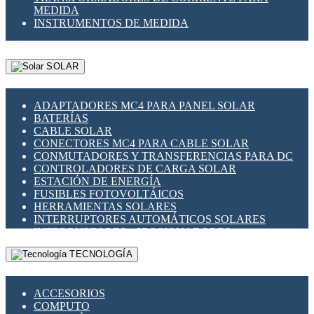
MEDIDA
INSTRUMENTOS DE MEDIDA
SOLAR
ADAPTADORES MC4 PARA PANEL SOLAR
BATERÍAS
CABLE SOLAR
CONECTORES MC4 PARA CABLE SOLAR
CONMUTADORES Y TRANSFERENCIAS PARA DC
CONTROLADORES DE CARGA SOLAR
ESTACIÓN DE ENERGÍA
FUSIBLES FOTOVOLTÁICOS
HERRAMIENTAS SOLARES
INTERRUPTORES AUTOMÁTICOS SOLARES
INTERRUPTORES - SECCIONADORES
FOTOVOLTÁICOS
TECNOLOGÍA
MONTAJE PANEL SOLAR
PORTA FUSIBLES Y SECCIONADORES
FOTOVOLTAICOS
ACCESORIOS
SUPRESOR DE TRANSIENTES SPDS PARA
COMPUTO
APLICACIONES FOTOVOLTAICAS