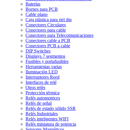
Baterías
Bornes para PCB
Cable plano
Caja plástica para riel din
Conectores Circulares
Conectores para cable
Conectores para Telecomunicaciones
Conectores cable a PCB
Conectores PCB a cable
DIP Switches
Displays 7 segmentos
Fusibles y portafusibles
Herramientas varias
Iluminación LED
Interruptores Reed
Interfaces de relé
Otros relés
Protección térmica
Relés automotrices
Relés de señal
Relés de estado sólido SSR
Relés Industriales
Relés inteligentes WIFI
Relés miniatura de potencia
Sensores Magnéticos