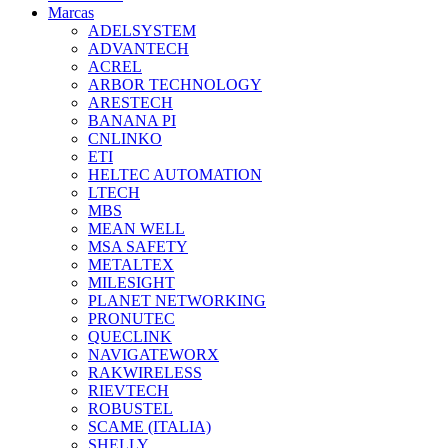
Marcas
ADELSYSTEM
ADVANTECH
ACREL
ARBOR TECHNOLOGY
ARESTECH
BANANA PI
CNLINKO
ETI
HELTEC AUTOMATION
LTECH
MBS
MEAN WELL
MSA SAFETY
METALTEX
MILESIGHT
PLANET NETWORKING
PRONUTEC
QUECLINK
NAVIGATEWORX
RAKWIRELESS
RIEVTECH
ROBUSTEL
SCAME (ITALIA)
SHELLY