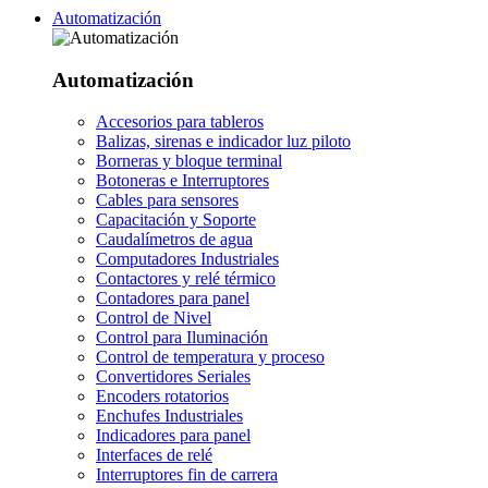
Automatización
Automatización
Accesorios para tableros
Balizas, sirenas e indicador luz piloto
Borneras y bloque terminal
Botoneras e Interruptores
Cables para sensores
Capacitación y Soporte
Caudalímetros de agua
Computadores Industriales
Contactores y relé térmico
Contadores para panel
Control de Nivel
Control para Iluminación
Control de temperatura y proceso
Convertidores Seriales
Encoders rotatorios
Enchufes Industriales
Indicadores para panel
Interfaces de relé
Interruptores fin de carrera