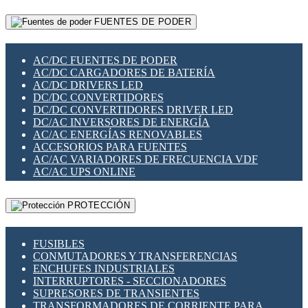
RELÉS INTELIGENTES WIFI
GATEWAY LORAWAN
RELÉS MINIATURA DE POTENCIA
FUENTES DE PODER
GESTIÓN DE REDES
SENSORES MAGNÉTICOS
INFRAESTRUCTURA ETHERCAT
SOPORTE PARA CIRCUITO IMPRESO
PERIFÉRICOS DE RED
SOQUETES PARA RELÉ
AC/DC FUENTES DE PODER
PLACAS MODULARES IOT
SWITCH Y MICROSWITCH
AC/DC CARGADORES DE BATERÍA
SWITCHES Y REDES WIFI
TARJETAS PI
AC/DC DRIVERS LED
SOLUCIONES IOT
UNIÓN Y DERIVACIÓN DE CABLE
DC/DC CONVERTIDORES
SOLUCIONES LORAWAN
DC/DC CONVERTIDORES DRIVER LED
SOLUCIONES RED CELULAR
DC/AC INVERSORES DE ENERGÍA
SEGURIDAD PARA REDES
AC/AC ENERGÍAS RENOVABLES
SWITCHES LAN
ACCESORIOS PARA FUENTES
TELEFONÍA IP (VOIP)
AC/AC VARIADORES DE FRECUENCIA VDF
VIGILANCIA IP (CCTV)
AC/AC UPS ONLINE
MESHTASTIC
PROTECCIÓN
FUSIBLES
CONMUTADORES Y TRANSFERENCIAS
ENCHUFES INDUSTRIALES
INTERRUPTORES - SECCIONADORES
SUPRESORES DE TRANSIENTES
TRANSFORMADORES DE CORRIENTE PARA