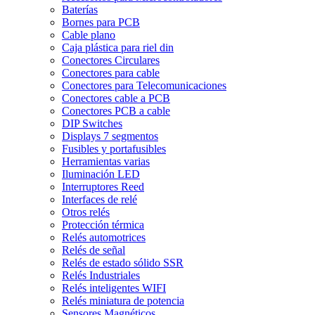
Baterías
Bornes para PCB
Cable plano
Caja plástica para riel din
Conectores Circulares
Conectores para cable
Conectores para Telecomunicaciones
Conectores cable a PCB
Conectores PCB a cable
DIP Switches
Displays 7 segmentos
Fusibles y portafusibles
Herramientas varias
Iluminación LED
Interruptores Reed
Interfaces de relé
Otros relés
Protección térmica
Relés automotrices
Relés de señal
Relés de estado sólido SSR
Relés Industriales
Relés inteligentes WIFI
Relés miniatura de potencia
Sensores Magnéticos