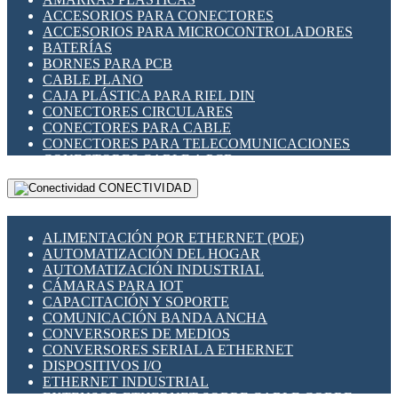
ENCHUFES INDUSTRIALES
ACCESORIOS PARA CONECTORES
INDICADORES PARA PANEL
ACCESORIOS PARA MICROCONTROLADORES
INTERFACES DE RELÉ
BATERÍAS
INTERRUPTORES FIN DE CARRERA
BORNES PARA PCB
LLAVES CONMUTADORAS
CABLE PLANO
MEDIDORES DE ENERGÍA Y TC'S DE CORRIENTE
CAJA PLÁSTICA PARA RIEL DIN
MOTORES PASO A PASO
CONECTORES CIRCULARES
PANTALLAS HMI
CONECTORES PARA CABLE
PLC -CONTROLADORES LÓGICO PROGRAMABLES
CONECTORES PARA TELECOMUNICACIONES
PROGRAMADORES DE HORARIO
CONECTORES CABLE A PCB
PROTECCIÓN ELÉCTRICA
CONECTORES PCB A CABLE
RELÉS DE PROTECCIÓN
CONECTIVIDAD
DIP SWITCHES
SENSORES CAPACITIVOS
DISPLAYS 7 SEGMENTOS
SENSORES DE POSICIÓN LINEAL
FUSIBLES Y PORTAFUSIBLES
SENSORES FOTOELÉCTRICOS
ALIMENTACIÓN POR ETHERNET (POE)
HERRAMIENTAS VARIAS
SENSORES INDUCTIVOS
AUTOMATIZACIÓN DEL HOGAR
ILUMINACIÓN LED
TEMPORIZADORES
AUTOMATIZACIÓN INDUSTRIAL
INTERRUPTORES REED
VARIACS
CÁMARAS PARA IOT
INTERFACES DE RELÉ
VARIADORES DE FRECUENCIA [VDF]
CAPACITACIÓN Y SOPORTE
OTROS RELÉS
SECCIONADORES - INTERRUPTORES
COMUNICACIÓN BANDA ANCHA
PROTECCIÓN TÉRMICA
MAQUINARIA
CONVERSORES DE MEDIOS
RELÉS AUTOMOTRICES
CONVERSORES SERIAL A ETHERNET
RELÉS DE SEÑAL
DISPOSITIVOS I/O
RELÉS DE ESTADO SÓLIDO SSR
ETHERNET INDUSTRIAL
RELÉS INDUSTRIALES
EXTENSOR ETHERNET SOBRE CABLE COBRE