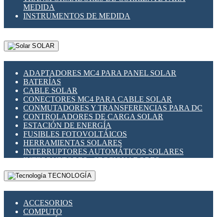
MEDIDA
INSTRUMENTOS DE MEDIDA
SOLAR
ADAPTADORES MC4 PARA PANEL SOLAR
BATERÍAS
CABLE SOLAR
CONECTORES MC4 PARA CABLE SOLAR
CONMUTADORES Y TRANSFERENCIAS PARA DC
CONTROLADORES DE CARGA SOLAR
ESTACIÓN DE ENERGÍA
FUSIBLES FOTOVOLTÁICOS
HERRAMIENTAS SOLARES
INTERRUPTORES AUTOMÁTICOS SOLARES
INTERRUPTORES - SECCIONADORES
FOTOVOLTÁICOS
TECNOLOGÍA
MONTAJE PANEL SOLAR
PORTA FUSIBLES Y SECCIONADORES
FOTOVOLTAICOS
ACCESORIOS
SUPRESOR DE TRANSIENTES SPDS PARA
COMPUTO
APLICACIONES FOTOVOLTAICAS