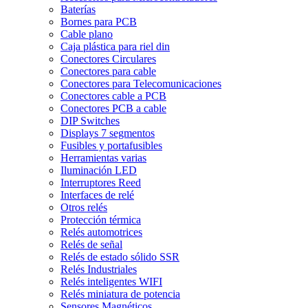
Baterías
Bornes para PCB
Cable plano
Caja plástica para riel din
Conectores Circulares
Conectores para cable
Conectores para Telecomunicaciones
Conectores cable a PCB
Conectores PCB a cable
DIP Switches
Displays 7 segmentos
Fusibles y portafusibles
Herramientas varias
Iluminación LED
Interruptores Reed
Interfaces de relé
Otros relés
Protección térmica
Relés automotrices
Relés de señal
Relés de estado sólido SSR
Relés Industriales
Relés inteligentes WIFI
Relés miniatura de potencia
Sensores Magnéticos