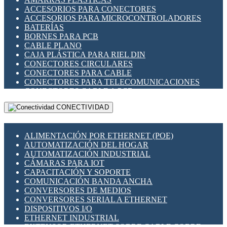
ENCHUFES INDUSTRIALES
ACCESORIOS PARA CONECTORES
INDICADORES PARA PANEL
ACCESORIOS PARA MICROCONTROLADORES
INTERFACES DE RELÉ
BATERÍAS
INTERRUPTORES FIN DE CARRERA
BORNES PARA PCB
LLAVES CONMUTADORAS
CABLE PLANO
MEDIDORES DE ENERGÍA Y TC'S DE CORRIENTE
CAJA PLÁSTICA PARA RIEL DIN
MOTORES PASO A PASO
CONECTORES CIRCULARES
PANTALLAS HMI
CONECTORES PARA CABLE
PLC -CONTROLADORES LÓGICO PROGRAMABLES
CONECTORES PARA TELECOMUNICACIONES
PROGRAMADORES DE HORARIO
CONECTORES CABLE A PCB
PROTECCIÓN ELÉCTRICA
CONECTORES PCB A CABLE
RELÉS DE PROTECCIÓN
CONECTIVIDAD
DIP SWITCHES
SENSORES CAPACITIVOS
DISPLAYS 7 SEGMENTOS
SENSORES DE POSICIÓN LINEAL
FUSIBLES Y PORTAFUSIBLES
SENSORES FOTOELÉCTRICOS
ALIMENTACIÓN POR ETHERNET (POE)
HERRAMIENTAS VARIAS
SENSORES INDUCTIVOS
AUTOMATIZACIÓN DEL HOGAR
ILUMINACIÓN LED
TEMPORIZADORES
AUTOMATIZACIÓN INDUSTRIAL
INTERRUPTORES REED
VARIACS
CÁMARAS PARA IOT
INTERFACES DE RELÉ
VARIADORES DE FRECUENCIA [VDF]
CAPACITACIÓN Y SOPORTE
OTROS RELÉS
SECCIONADORES - INTERRUPTORES
COMUNICACIÓN BANDA ANCHA
PROTECCIÓN TÉRMICA
MAQUINARIA
CONVERSORES DE MEDIOS
RELÉS AUTOMOTRICES
CONVERSORES SERIAL A ETHERNET
RELÉS DE SEÑAL
DISPOSITIVOS I/O
RELÉS DE ESTADO SÓLIDO SSR
ETHERNET INDUSTRIAL
RELÉS INDUSTRIALES
EXTENSOR ETHERNET SOBRE CABLE COBRE