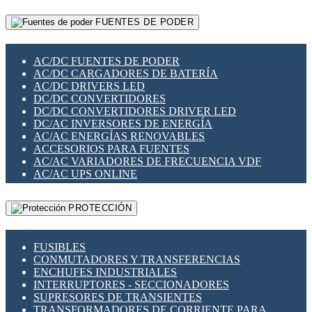
RELÉS INTELIGENTES WIFI
GATEWAY LORAWAN
RELÉS MINIATURA DE POTENCIA
FUENTES DE PODER
GESTIÓN DE REDES
SENSORES MAGNÉTICOS
INFRAESTRUCTURA ETHERCAT
SOPORTE PARA CIRCUITO IMPRESO
PERIFÉRICOS DE RED
SOQUETES PARA RELÉ
AC/DC FUENTES DE PODER
PLACAS MODULARES IOT
SWITCH Y MICROSWITCH
AC/DC CARGADORES DE BATERÍA
SWITCHES Y REDES WIFI
TARJETAS PI
AC/DC DRIVERS LED
SOLUCIONES IOT
UNIÓN Y DERIVACIÓN DE CABLE
DC/DC CONVERTIDORES
SOLUCIONES LORAWAN
DC/DC CONVERTIDORES DRIVER LED
SOLUCIONES RED CELULAR
DC/AC INVERSORES DE ENERGÍA
SEGURIDAD PARA REDES
AC/AC ENERGÍAS RENOVABLES
SWITCHES LAN
ACCESORIOS PARA FUENTES
TELEFONÍA IP (VOIP)
AC/AC VARIADORES DE FRECUENCIA VDF
VIGILANCIA IP (CCTV)
AC/AC UPS ONLINE
MESHTASTIC
PROTECCIÓN
FUSIBLES
CONMUTADORES Y TRANSFERENCIAS
ENCHUFES INDUSTRIALES
INTERRUPTORES - SECCIONADORES
SUPRESORES DE TRANSIENTES
TRANSFORMADORES DE CORRIENTE PARA