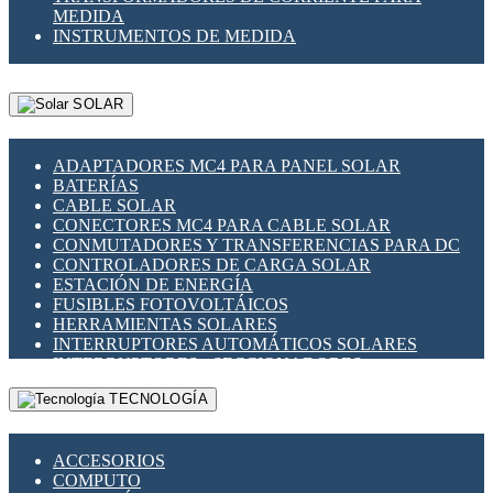
MEDIDA
INSTRUMENTOS DE MEDIDA
SOLAR
ADAPTADORES MC4 PARA PANEL SOLAR
BATERÍAS
CABLE SOLAR
CONECTORES MC4 PARA CABLE SOLAR
CONMUTADORES Y TRANSFERENCIAS PARA DC
CONTROLADORES DE CARGA SOLAR
ESTACIÓN DE ENERGÍA
FUSIBLES FOTOVOLTÁICOS
HERRAMIENTAS SOLARES
INTERRUPTORES AUTOMÁTICOS SOLARES
INTERRUPTORES - SECCIONADORES
FOTOVOLTÁICOS
TECNOLOGÍA
MONTAJE PANEL SOLAR
PORTA FUSIBLES Y SECCIONADORES
FOTOVOLTAICOS
ACCESORIOS
SUPRESOR DE TRANSIENTES SPDS PARA
COMPUTO
APLICACIONES FOTOVOLTAICAS