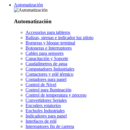
Automatización
Automatización
Accesorios para tableros
Balizas, sirenas e indicador luz piloto
Borneras y bloque terminal
Botoneras e Interruptores
Cables para sensores
Capacitación y Soporte
Caudalímetros de agua
Computadores Industriales
Contactores y relé térmico
Contadores para panel
Control de Nivel
Control para Iluminación
Control de temperatura y proceso
Convertidores Seriales
Encoders rotatorios
Enchufes Industriales
Indicadores para panel
Interfaces de relé
Interruptores fin de carrera