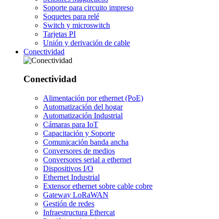
Soporte para circuito impreso
Soquetes para relé
Switch y microswitch
Tarjetas PI
Unión y derivación de cable
Conectividad
Conectividad
Alimentación por ethernet (PoE)
Automatización del hogar
Automatización Industrial
Cámaras para IoT
Capacitación y Soporte
Comunicación banda ancha
Conversores de medios
Conversores serial a ethernet
Dispositivos I/O
Ethernet Industrial
Extensor ethernet sobre cable cobre
Gateway LoRaWAN
Gestión de redes
Infraestructura Ethercat