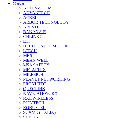
Marcas
ADELSYSTEM
ADVANTECH
ACREL
ARBOR TECHNOLOGY
ARESTECH
BANANA PI
CNLINKO
ETI
HELTEC AUTOMATION
LTECH
MBS
MEAN WELL
MSA SAFETY
METALTEX
MILESIGHT
PLANET NETWORKING
PRONUTEC
QUECLINK
NAVIGATEWORX
RAKWIRELESS
RIEVTECH
ROBUSTEL
SCAME (ITALIA)
SHELLY