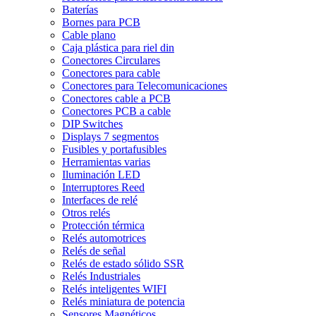
Baterías
Bornes para PCB
Cable plano
Caja plástica para riel din
Conectores Circulares
Conectores para cable
Conectores para Telecomunicaciones
Conectores cable a PCB
Conectores PCB a cable
DIP Switches
Displays 7 segmentos
Fusibles y portafusibles
Herramientas varias
Iluminación LED
Interruptores Reed
Interfaces de relé
Otros relés
Protección térmica
Relés automotrices
Relés de señal
Relés de estado sólido SSR
Relés Industriales
Relés inteligentes WIFI
Relés miniatura de potencia
Sensores Magnéticos