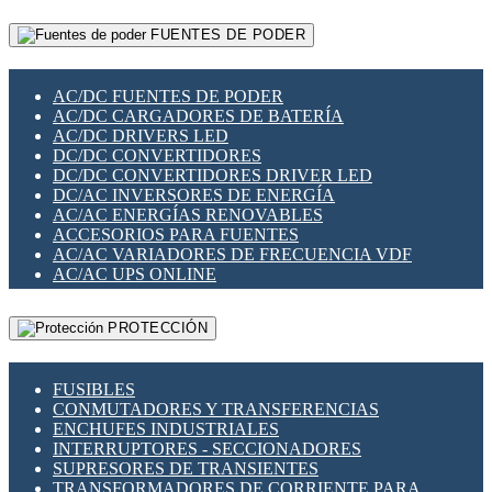
RELÉS INTELIGENTES WIFI
GATEWAY LORAWAN
RELÉS MINIATURA DE POTENCIA
FUENTES DE PODER
GESTIÓN DE REDES
SENSORES MAGNÉTICOS
INFRAESTRUCTURA ETHERCAT
SOPORTE PARA CIRCUITO IMPRESO
PERIFÉRICOS DE RED
SOQUETES PARA RELÉ
AC/DC FUENTES DE PODER
PLACAS MODULARES IOT
SWITCH Y MICROSWITCH
AC/DC CARGADORES DE BATERÍA
SWITCHES Y REDES WIFI
TARJETAS PI
AC/DC DRIVERS LED
SOLUCIONES IOT
UNIÓN Y DERIVACIÓN DE CABLE
DC/DC CONVERTIDORES
SOLUCIONES LORAWAN
DC/DC CONVERTIDORES DRIVER LED
SOLUCIONES RED CELULAR
DC/AC INVERSORES DE ENERGÍA
SEGURIDAD PARA REDES
AC/AC ENERGÍAS RENOVABLES
SWITCHES LAN
ACCESORIOS PARA FUENTES
TELEFONÍA IP (VOIP)
AC/AC VARIADORES DE FRECUENCIA VDF
VIGILANCIA IP (CCTV)
AC/AC UPS ONLINE
MESHTASTIC
PROTECCIÓN
FUSIBLES
CONMUTADORES Y TRANSFERENCIAS
ENCHUFES INDUSTRIALES
INTERRUPTORES - SECCIONADORES
SUPRESORES DE TRANSIENTES
TRANSFORMADORES DE CORRIENTE PARA