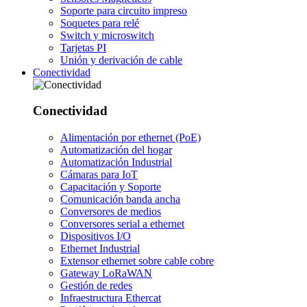
Soporte para circuito impreso
Soquetes para relé
Switch y microswitch
Tarjetas PI
Unión y derivación de cable
Conectividad
Conectividad
Alimentación por ethernet (PoE)
Automatización del hogar
Automatización Industrial
Cámaras para IoT
Capacitación y Soporte
Comunicación banda ancha
Conversores de medios
Conversores serial a ethernet
Dispositivos I/O
Ethernet Industrial
Extensor ethernet sobre cable cobre
Gateway LoRaWAN
Gestión de redes
Infraestructura Ethercat