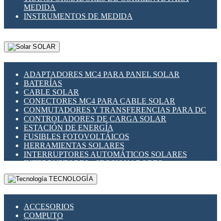
MEDIDA
INSTRUMENTOS DE MEDIDA
SOLAR
ADAPTADORES MC4 PARA PANEL SOLAR
BATERÍAS
CABLE SOLAR
CONECTORES MC4 PARA CABLE SOLAR
CONMUTADORES Y TRANSFERENCIAS PARA DC
CONTROLADORES DE CARGA SOLAR
ESTACIÓN DE ENERGÍA
FUSIBLES FOTOVOLTÁICOS
HERRAMIENTAS SOLARES
INTERRUPTORES AUTOMÁTICOS SOLARES
INTERRUPTORES - SECCIONADORES
FOTOVOLTÁICOS
TECNOLOGÍA
MONTAJE PANEL SOLAR
PORTA FUSIBLES Y SECCIONADORES
FOTOVOLTAICOS
ACCESORIOS
SUPRESOR DE TRANSIENTES SPDS PARA
COMPUTO
APLICACIONES FOTOVOLTAICAS