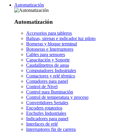
Automatización
Automatización
Accesorios para tableros
Balizas, sirenas e indicador luz piloto
Borneras y bloque terminal
Botoneras e Interruptores
Cables para sensores
Capacitación y Soporte
Caudalímetros de agua
Computadores Industriales
Contactores y relé térmico
Contadores para panel
Control de Nivel
Control para Iluminación
Control de temperatura y proceso
Convertidores Seriales
Encoders rotatorios
Enchufes Industriales
Indicadores para panel
Interfaces de relé
Interruptores fin de carrera