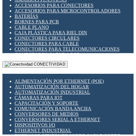
ENCHUFES INDUSTRIALES
ACCESORIOS PARA CONECTORES
INDICADORES PARA PANEL
ACCESORIOS PARA MICROCONTROLADORES
INTERFACES DE RELÉ
BATERÍAS
INTERRUPTORES FIN DE CARRERA
BORNES PARA PCB
LLAVES CONMUTADORAS
CABLE PLANO
MEDIDORES DE ENERGÍA Y TC'S DE CORRIENTE
CAJA PLÁSTICA PARA RIEL DIN
MOTORES PASO A PASO
CONECTORES CIRCULARES
PANTALLAS HMI
CONECTORES PARA CABLE
PLC -CONTROLADORES LÓGICO PROGRAMABLES
CONECTORES PARA TELECOMUNICACIONES
PROGRAMADORES DE HORARIO
CONECTORES CABLE A PCB
PROTECCIÓN ELÉCTRICA
CONECTORES PCB A CABLE
RELÉS DE PROTECCIÓN
CONECTIVIDAD
DIP SWITCHES
SENSORES CAPACITIVOS
DISPLAYS 7 SEGMENTOS
SENSORES DE POSICIÓN LINEAL
FUSIBLES Y PORTAFUSIBLES
SENSORES FOTOELÉCTRICOS
ALIMENTACIÓN POR ETHERNET (POE)
HERRAMIENTAS VARIAS
SENSORES INDUCTIVOS
AUTOMATIZACIÓN DEL HOGAR
ILUMINACIÓN LED
TEMPORIZADORES
AUTOMATIZACIÓN INDUSTRIAL
INTERRUPTORES REED
VARIACS
CÁMARAS PARA IOT
INTERFACES DE RELÉ
VARIADORES DE FRECUENCIA [VDF]
CAPACITACIÓN Y SOPORTE
OTROS RELÉS
SECCIONADORES - INTERRUPTORES
COMUNICACIÓN BANDA ANCHA
PROTECCIÓN TÉRMICA
MAQUINARIA
CONVERSORES DE MEDIOS
RELÉS AUTOMOTRICES
CONVERSORES SERIAL A ETHERNET
RELÉS DE SEÑAL
DISPOSITIVOS I/O
RELÉS DE ESTADO SÓLIDO SSR
ETHERNET INDUSTRIAL
RELÉS INDUSTRIALES
EXTENSOR ETHERNET SOBRE CABLE COBRE