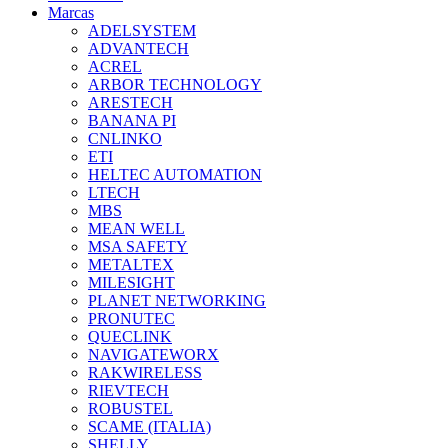
Marcas
ADELSYSTEM
ADVANTECH
ACREL
ARBOR TECHNOLOGY
ARESTECH
BANANA PI
CNLINKO
ETI
HELTEC AUTOMATION
LTECH
MBS
MEAN WELL
MSA SAFETY
METALTEX
MILESIGHT
PLANET NETWORKING
PRONUTEC
QUECLINK
NAVIGATEWORX
RAKWIRELESS
RIEVTECH
ROBUSTEL
SCAME (ITALIA)
SHELLY