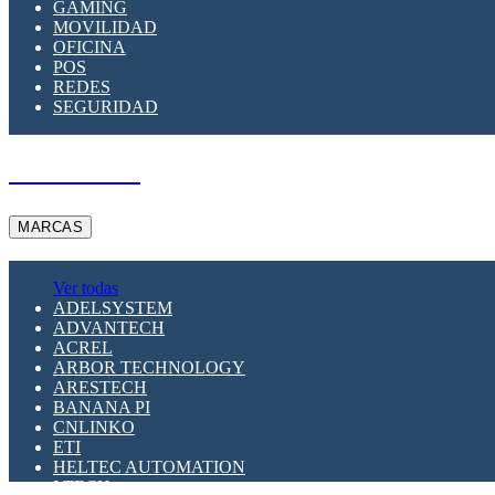
GAMING
MOVILIDAD
OFICINA
POS
REDES
SEGURIDAD
A PEDIDO
MARCAS
Ver todas
ADELSYSTEM
ADVANTECH
ACREL
ARBOR TECHNOLOGY
ARESTECH
BANANA PI
CNLINKO
ETI
HELTEC AUTOMATION
LTECH