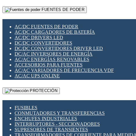
RELÉS INTELIGENTES WIFI
GATEWAY LORAWAN
RELÉS MINIATURA DE POTENCIA
FUENTES DE PODER
GESTIÓN DE REDES
SENSORES MAGNÉTICOS
INFRAESTRUCTURA ETHERCAT
SOPORTE PARA CIRCUITO IMPRESO
PERIFÉRICOS DE RED
SOQUETES PARA RELÉ
AC/DC FUENTES DE PODER
PLACAS MODULARES IOT
SWITCH Y MICROSWITCH
AC/DC CARGADORES DE BATERÍA
SWITCHES Y REDES WIFI
TARJETAS PI
AC/DC DRIVERS LED
SOLUCIONES IOT
UNIÓN Y DERIVACIÓN DE CABLE
DC/DC CONVERTIDORES
SOLUCIONES LORAWAN
DC/DC CONVERTIDORES DRIVER LED
SOLUCIONES RED CELULAR
DC/AC INVERSORES DE ENERGÍA
SEGURIDAD PARA REDES
AC/AC ENERGÍAS RENOVABLES
SWITCHES LAN
ACCESORIOS PARA FUENTES
TELEFONÍA IP (VOIP)
AC/AC VARIADORES DE FRECUENCIA VDF
VIGILANCIA IP (CCTV)
AC/AC UPS ONLINE
MESHTASTIC
PROTECCIÓN
FUSIBLES
CONMUTADORES Y TRANSFERENCIAS
ENCHUFES INDUSTRIALES
INTERRUPTORES - SECCIONADORES
SUPRESORES DE TRANSIENTES
TRANSFORMADORES DE CORRIENTE PARA MEDID