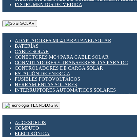
INSTRUMENTOS DE MEDIDA
SOLAR
ADAPTADORES MC4 PARA PANEL SOLAR
BATERÍAS
CABLE SOLAR
CONECTORES MC4 PARA CABLE SOLAR
CONMUTADORES Y TRANSFERENCIAS PARA DC
CONTROLADORES DE CARGA SOLAR
ESTACIÓN DE ENERGÍA
FUSIBLES FOTOVOLTÁICOS
HERRAMIENTAS SOLARES
INTERRUPTORES AUTOMÁTICOS SOLARES
INTERRUPTORES - SECCIONADORES FOTOVOLTÁI
MONTAJE PANEL SOLAR
TECNOLOGÍA
PORTA FUSIBLES Y SECCIONADORES FOTOVOLTAI
SUPRESOR DE TRANSIENTES SPDS PARA APLICACI
ACCESORIOS
COMPUTO
ELECTRÓNICA