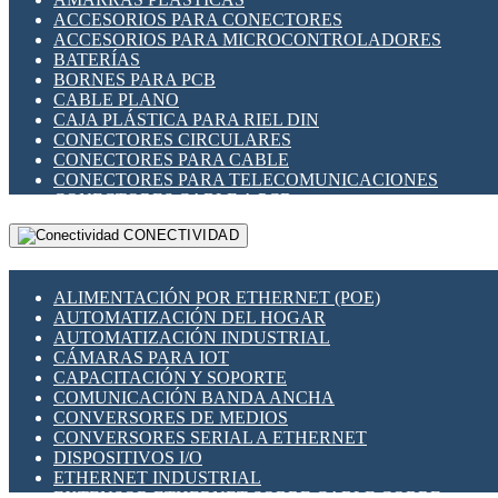
ENCHUFES INDUSTRIALES
ACCESORIOS PARA CONECTORES
INDICADORES PARA PANEL
ACCESORIOS PARA MICROCONTROLADORES
INTERFACES DE RELÉ
BATERÍAS
INTERRUPTORES FIN DE CARRERA
BORNES PARA PCB
LLAVES CONMUTADORAS
CABLE PLANO
MEDIDORES DE ENERGÍA Y TC'S DE CORRIENTE
CAJA PLÁSTICA PARA RIEL DIN
MOTORES PASO A PASO
CONECTORES CIRCULARES
PANTALLAS HMI
CONECTORES PARA CABLE
PLC -CONTROLADORES LÓGICO PROGRAMABLES
CONECTORES PARA TELECOMUNICACIONES
PROGRAMADORES DE HORARIO
CONECTORES CABLE A PCB
PROTECCIÓN ELÉCTRICA
CONECTORES PCB A CABLE
RELÉS DE PROTECCIÓN
CONECTIVIDAD
DIP SWITCHES
SENSORES CAPACITIVOS
DISPLAYS 7 SEGMENTOS
SENSORES DE POSICIÓN LINEAL
FUSIBLES Y PORTAFUSIBLES
SENSORES FOTOELÉCTRICOS
ALIMENTACIÓN POR ETHERNET (POE)
HERRAMIENTAS VARIAS
SENSORES INDUCTIVOS
AUTOMATIZACIÓN DEL HOGAR
ILUMINACIÓN LED
TEMPORIZADORES
AUTOMATIZACIÓN INDUSTRIAL
INTERRUPTORES REED
VARIACS
CÁMARAS PARA IOT
INTERFACES DE RELÉ
VARIADORES DE FRECUENCIA [VDF]
CAPACITACIÓN Y SOPORTE
OTROS RELÉS
SECCIONADORES - INTERRUPTORES
COMUNICACIÓN BANDA ANCHA
PROTECCIÓN TÉRMICA
MAQUINARIA
CONVERSORES DE MEDIOS
RELÉS AUTOMOTRICES
CONVERSORES SERIAL A ETHERNET
RELÉS DE SEÑAL
DISPOSITIVOS I/O
RELÉS DE ESTADO SÓLIDO SSR
ETHERNET INDUSTRIAL
RELÉS INDUSTRIALES
EXTENSOR ETHERNET SOBRE CABLE COBRE