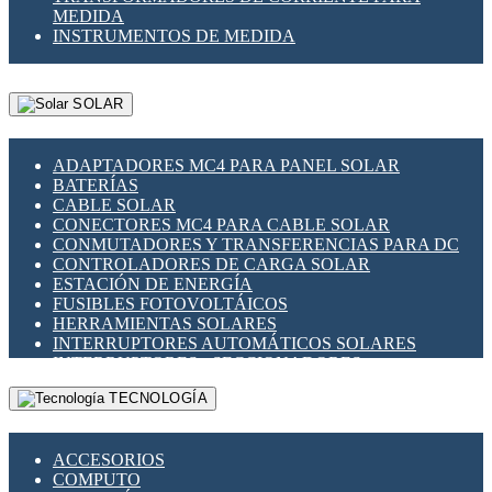
MEDIDA
INSTRUMENTOS DE MEDIDA
SOLAR
ADAPTADORES MC4 PARA PANEL SOLAR
BATERÍAS
CABLE SOLAR
CONECTORES MC4 PARA CABLE SOLAR
CONMUTADORES Y TRANSFERENCIAS PARA DC
CONTROLADORES DE CARGA SOLAR
ESTACIÓN DE ENERGÍA
FUSIBLES FOTOVOLTÁICOS
HERRAMIENTAS SOLARES
INTERRUPTORES AUTOMÁTICOS SOLARES
INTERRUPTORES - SECCIONADORES
FOTOVOLTÁICOS
TECNOLOGÍA
MONTAJE PANEL SOLAR
PORTA FUSIBLES Y SECCIONADORES
FOTOVOLTAICOS
ACCESORIOS
SUPRESOR DE TRANSIENTES SPDS PARA
COMPUTO
APLICACIONES FOTOVOLTAICAS