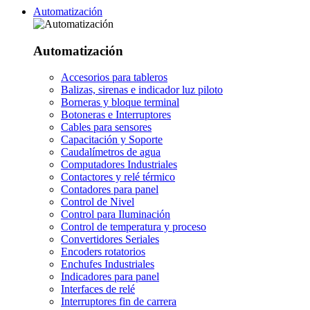
Automatización
Automatización
Accesorios para tableros
Balizas, sirenas e indicador luz piloto
Borneras y bloque terminal
Botoneras e Interruptores
Cables para sensores
Capacitación y Soporte
Caudalímetros de agua
Computadores Industriales
Contactores y relé térmico
Contadores para panel
Control de Nivel
Control para Iluminación
Control de temperatura y proceso
Convertidores Seriales
Encoders rotatorios
Enchufes Industriales
Indicadores para panel
Interfaces de relé
Interruptores fin de carrera