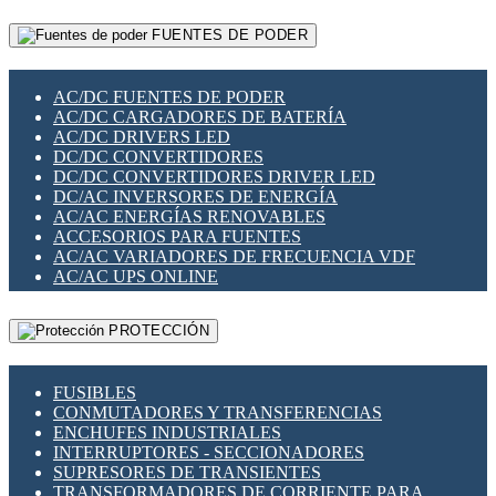
RELÉS INTELIGENTES WIFI
GATEWAY LORAWAN
RELÉS MINIATURA DE POTENCIA
FUENTES DE PODER
GESTIÓN DE REDES
SENSORES MAGNÉTICOS
INFRAESTRUCTURA ETHERCAT
SOPORTE PARA CIRCUITO IMPRESO
PERIFÉRICOS DE RED
SOQUETES PARA RELÉ
AC/DC FUENTES DE PODER
PLACAS MODULARES IOT
SWITCH Y MICROSWITCH
AC/DC CARGADORES DE BATERÍA
SWITCHES Y REDES WIFI
TARJETAS PI
AC/DC DRIVERS LED
SOLUCIONES IOT
UNIÓN Y DERIVACIÓN DE CABLE
DC/DC CONVERTIDORES
SOLUCIONES LORAWAN
DC/DC CONVERTIDORES DRIVER LED
SOLUCIONES RED CELULAR
DC/AC INVERSORES DE ENERGÍA
SEGURIDAD PARA REDES
AC/AC ENERGÍAS RENOVABLES
SWITCHES LAN
ACCESORIOS PARA FUENTES
TELEFONÍA IP (VOIP)
AC/AC VARIADORES DE FRECUENCIA VDF
VIGILANCIA IP (CCTV)
AC/AC UPS ONLINE
MESHTASTIC
PROTECCIÓN
FUSIBLES
CONMUTADORES Y TRANSFERENCIAS
ENCHUFES INDUSTRIALES
INTERRUPTORES - SECCIONADORES
SUPRESORES DE TRANSIENTES
TRANSFORMADORES DE CORRIENTE PARA