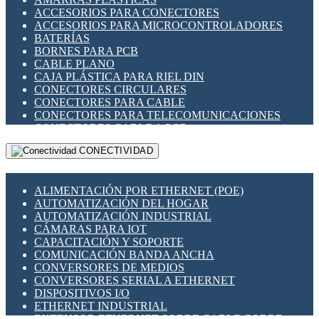
ENCHUFES INDUSTRIALES
ACCESORIOS PARA CONECTORES
INDICADORES PARA PANEL
ACCESORIOS PARA MICROCONTROLADORES
INTERFACES DE RELÉ
BATERÍAS
INTERRUPTORES FIN DE CARRERA
BORNES PARA PCB
LLAVES CONMUTADORAS
CABLE PLANO
MEDIDORES DE ENERGÍA Y TC'S DE CORRIENTE
CAJA PLÁSTICA PARA RIEL DIN
MOTORES PASO A PASO
CONECTORES CIRCULARES
PANTALLAS HMI
CONECTORES PARA CABLE
PLC -CONTROLADORES LÓGICO PROGRAMABLES
CONECTORES PARA TELECOMUNICACIONES
PROGRAMADORES DE HORARIO
CONECTORES CABLE A PCB
PROTECCIÓN ELÉCTRICA
CONECTORES PCB A CABLE
RELÉS DE PROTECCIÓN
CONECTIVIDAD
DIP SWITCHES
SENSORES CAPACITIVOS
DISPLAYS 7 SEGMENTOS
SENSORES DE POSICIÓN LINEAL
FUSIBLES Y PORTAFUSIBLES
SENSORES FOTOELÉCTRICOS
ALIMENTACIÓN POR ETHERNET (POE)
HERRAMIENTAS VARIAS
SENSORES INDUCTIVOS
AUTOMATIZACIÓN DEL HOGAR
ILUMINACIÓN LED
TEMPORIZADORES
AUTOMATIZACIÓN INDUSTRIAL
INTERRUPTORES REED
VARIACS
CÁMARAS PARA IOT
INTERFACES DE RELÉ
VARIADORES DE FRECUENCIA [VDF]
CAPACITACIÓN Y SOPORTE
OTROS RELÉS
SECCIONADORES - INTERRUPTORES
COMUNICACIÓN BANDA ANCHA
PROTECCIÓN TÉRMICA
MAQUINARIA
CONVERSORES DE MEDIOS
RELÉS AUTOMOTRICES
CONVERSORES SERIAL A ETHERNET
RELÉS DE SEÑAL
DISPOSITIVOS I/O
RELÉS DE ESTADO SÓLIDO SSR
ETHERNET INDUSTRIAL
RELÉS INDUSTRIALES
EXTENSOR ETHERNET SOBRE CABLE COBRE