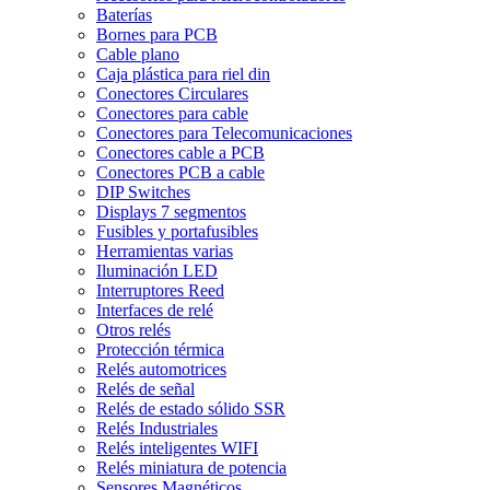
Baterías
Bornes para PCB
Cable plano
Caja plástica para riel din
Conectores Circulares
Conectores para cable
Conectores para Telecomunicaciones
Conectores cable a PCB
Conectores PCB a cable
DIP Switches
Displays 7 segmentos
Fusibles y portafusibles
Herramientas varias
Iluminación LED
Interruptores Reed
Interfaces de relé
Otros relés
Protección térmica
Relés automotrices
Relés de señal
Relés de estado sólido SSR
Relés Industriales
Relés inteligentes WIFI
Relés miniatura de potencia
Sensores Magnéticos