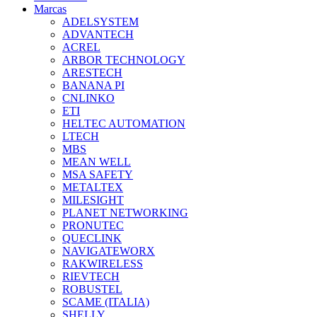
Marcas
ADELSYSTEM
ADVANTECH
ACREL
ARBOR TECHNOLOGY
ARESTECH
BANANA PI
CNLINKO
ETI
HELTEC AUTOMATION
LTECH
MBS
MEAN WELL
MSA SAFETY
METALTEX
MILESIGHT
PLANET NETWORKING
PRONUTEC
QUECLINK
NAVIGATEWORX
RAKWIRELESS
RIEVTECH
ROBUSTEL
SCAME (ITALIA)
SHELLY