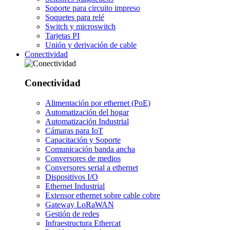
Soporte para circuito impreso
Soquetes para relé
Switch y microswitch
Tarjetas PI
Unión y derivación de cable
Conectividad
Conectividad
Alimentación por ethernet (PoE)
Automatización del hogar
Automatización Industrial
Cámaras para IoT
Capacitación y Soporte
Comunicación banda ancha
Conversores de medios
Conversores serial a ethernet
Dispositivos I/O
Ethernet Industrial
Extensor ethernet sobre cable cobre
Gateway LoRaWAN
Gestión de redes
Infraestructura Ethercat