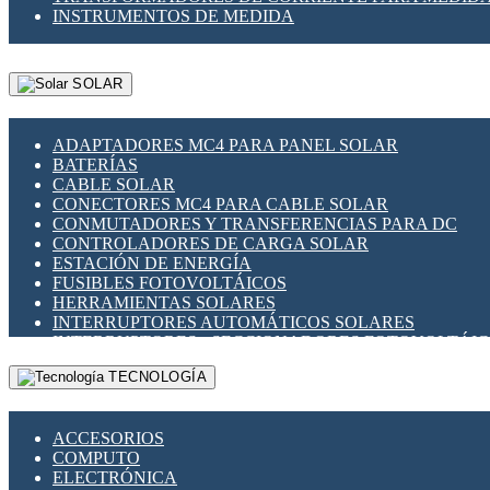
INSTRUMENTOS DE MEDIDA
SOLAR
ADAPTADORES MC4 PARA PANEL SOLAR
BATERÍAS
CABLE SOLAR
CONECTORES MC4 PARA CABLE SOLAR
CONMUTADORES Y TRANSFERENCIAS PARA DC
CONTROLADORES DE CARGA SOLAR
ESTACIÓN DE ENERGÍA
FUSIBLES FOTOVOLTÁICOS
HERRAMIENTAS SOLARES
INTERRUPTORES AUTOMÁTICOS SOLARES
INTERRUPTORES - SECCIONADORES FOTOVOLTÁI
MONTAJE PANEL SOLAR
TECNOLOGÍA
PORTA FUSIBLES Y SECCIONADORES FOTOVOLTAI
SUPRESOR DE TRANSIENTES SPDS PARA APLICACI
ACCESORIOS
COMPUTO
ELECTRÓNICA