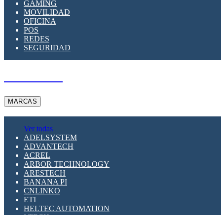
GAMING
MOVILIDAD
OFICINA
POS
REDES
SEGURIDAD
A PEDIDO
MARCAS
Ver todas
ADELSYSTEM
ADVANTECH
ACREL
ARBOR TECHNOLOGY
ARESTECH
BANANA PI
CNLINKO
ETI
HELTEC AUTOMATION
LTECH