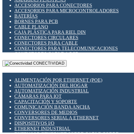
ENCHUFES INDUSTRIALES
ACCESORIOS PARA CONECTORES
INDICADORES PARA PANEL
ACCESORIOS PARA MICROCONTROLADORES
INTERFACES DE RELÉ
BATERÍAS
INTERRUPTORES FIN DE CARRERA
BORNES PARA PCB
LLAVES CONMUTADORAS
CABLE PLANO
MEDIDORES DE ENERGÍA Y TC'S DE CORRIENTE
CAJA PLÁSTICA PARA RIEL DIN
MOTORES PASO A PASO
CONECTORES CIRCULARES
PANTALLAS HMI
CONECTORES PARA CABLE
PLC -CONTROLADORES LÓGICO PROGRAMABLES
CONECTORES PARA TELECOMUNICACIONES
PROGRAMADORES DE HORARIO
CONECTORES CABLE A PCB
PROTECCIÓN ELÉCTRICA
CONECTORES PCB A CABLE
RELÉS DE PROTECCIÓN
CONECTIVIDAD
DIP SWITCHES
SENSORES CAPACITIVOS
DISPLAYS 7 SEGMENTOS
SENSORES DE POSICIÓN LINEAL
FUSIBLES Y PORTAFUSIBLES
SENSORES FOTOELÉCTRICOS
ALIMENTACIÓN POR ETHERNET (POE)
HERRAMIENTAS VARIAS
SENSORES INDUCTIVOS
AUTOMATIZACIÓN DEL HOGAR
ILUMINACIÓN LED
TEMPORIZADORES
AUTOMATIZACIÓN INDUSTRIAL
INTERRUPTORES REED
VARIACS
CÁMARAS PARA IOT
INTERFACES DE RELÉ
VARIADORES DE FRECUENCIA [VDF]
CAPACITACIÓN Y SOPORTE
OTROS RELÉS
SECCIONADORES - INTERRUPTORES
COMUNICACIÓN BANDA ANCHA
PROTECCIÓN TÉRMICA
MAQUINARIA
CONVERSORES DE MEDIOS
RELÉS AUTOMOTRICES
CONVERSORES SERIAL A ETHERNET
RELÉS DE SEÑAL
DISPOSITIVOS I/O
RELÉS DE ESTADO SÓLIDO SSR
ETHERNET INDUSTRIAL
RELÉS INDUSTRIALES
EXTENSOR ETHERNET SOBRE CABLE COBRE