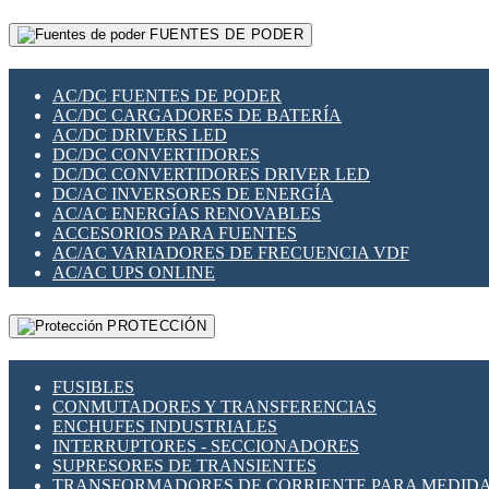
RELÉS INTELIGENTES WIFI
GATEWAY LORAWAN
RELÉS MINIATURA DE POTENCIA
FUENTES DE PODER
GESTIÓN DE REDES
SENSORES MAGNÉTICOS
INFRAESTRUCTURA ETHERCAT
SOPORTE PARA CIRCUITO IMPRESO
PERIFÉRICOS DE RED
SOQUETES PARA RELÉ
AC/DC FUENTES DE PODER
PLACAS MODULARES IOT
SWITCH Y MICROSWITCH
AC/DC CARGADORES DE BATERÍA
SWITCHES Y REDES WIFI
TARJETAS PI
AC/DC DRIVERS LED
SOLUCIONES IOT
UNIÓN Y DERIVACIÓN DE CABLE
DC/DC CONVERTIDORES
SOLUCIONES LORAWAN
DC/DC CONVERTIDORES DRIVER LED
SOLUCIONES RED CELULAR
DC/AC INVERSORES DE ENERGÍA
SEGURIDAD PARA REDES
AC/AC ENERGÍAS RENOVABLES
SWITCHES LAN
ACCESORIOS PARA FUENTES
TELEFONÍA IP (VOIP)
AC/AC VARIADORES DE FRECUENCIA VDF
VIGILANCIA IP (CCTV)
AC/AC UPS ONLINE
MESHTASTIC
PROTECCIÓN
FUSIBLES
CONMUTADORES Y TRANSFERENCIAS
ENCHUFES INDUSTRIALES
INTERRUPTORES - SECCIONADORES
SUPRESORES DE TRANSIENTES
TRANSFORMADORES DE CORRIENTE PARA MEDID