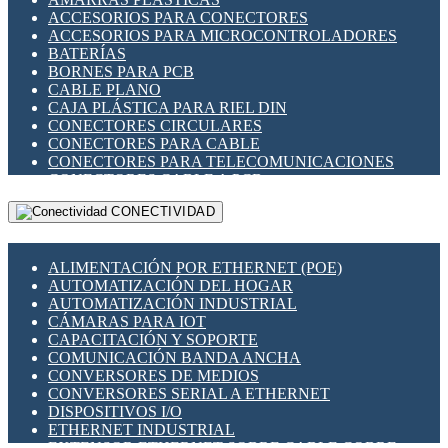
ENCHUFES INDUSTRIALES
ACCESORIOS PARA CONECTORES
INDICADORES PARA PANEL
ACCESORIOS PARA MICROCONTROLADORES
INTERFACES DE RELÉ
BATERÍAS
INTERRUPTORES FIN DE CARRERA
BORNES PARA PCB
LLAVES CONMUTADORAS
CABLE PLANO
MEDIDORES DE ENERGÍA Y TC'S DE CORRIENTE
CAJA PLÁSTICA PARA RIEL DIN
MOTORES PASO A PASO
CONECTORES CIRCULARES
PANTALLAS HMI
CONECTORES PARA CABLE
PLC -CONTROLADORES LÓGICO PROGRAMABLES
CONECTORES PARA TELECOMUNICACIONES
PROGRAMADORES DE HORARIO
CONECTORES CABLE A PCB
PROTECCIÓN ELÉCTRICA
CONECTORES PCB A CABLE
RELÉS DE PROTECCIÓN
CONECTIVIDAD
DIP SWITCHES
SENSORES CAPACITIVOS
DISPLAYS 7 SEGMENTOS
SENSORES DE POSICIÓN LINEAL
FUSIBLES Y PORTAFUSIBLES
SENSORES FOTOELÉCTRICOS
ALIMENTACIÓN POR ETHERNET (POE)
HERRAMIENTAS VARIAS
SENSORES INDUCTIVOS
AUTOMATIZACIÓN DEL HOGAR
ILUMINACIÓN LED
TEMPORIZADORES
AUTOMATIZACIÓN INDUSTRIAL
INTERRUPTORES REED
VARIACS
CÁMARAS PARA IOT
INTERFACES DE RELÉ
VARIADORES DE FRECUENCIA [VDF]
CAPACITACIÓN Y SOPORTE
OTROS RELÉS
SECCIONADORES - INTERRUPTORES
COMUNICACIÓN BANDA ANCHA
PROTECCIÓN TÉRMICA
MAQUINARIA
CONVERSORES DE MEDIOS
RELÉS AUTOMOTRICES
CONVERSORES SERIAL A ETHERNET
RELÉS DE SEÑAL
DISPOSITIVOS I/O
RELÉS DE ESTADO SÓLIDO SSR
ETHERNET INDUSTRIAL
RELÉS INDUSTRIALES
EXTENSOR ETHERNET SOBRE CABLE COBRE