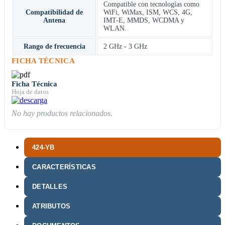
Compatible con tecnologías como
Compatibilidad de
WiFi, WiMax, ISM, WCS, 4G,
Antena
IMT-E, MMDS, WCDMA y
WLAN.
Rango de frecuencia
2 GHz - 3 GHz
FICHA TÉCNICA
Ficha Técnica
Hoja de datos
No hay productos relacionados.
424-YB
CARACTERÍSTICAS
DETALLES
ATRIBUTOS