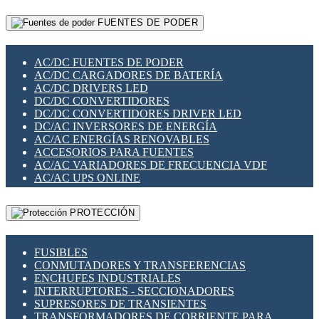
RELÉS INTELIGENTES WIFI
GATEWAY LORAWAN
RELÉS MINIATURA DE POTENCIA
FUENTES DE PODER
GESTIÓN DE REDES
SENSORES MAGNÉTICOS
INFRAESTRUCTURA ETHERCAT
SOPORTE PARA CIRCUITO IMPRESO
PERIFÉRICOS DE RED
SOQUETES PARA RELÉ
AC/DC FUENTES DE PODER
PLACAS MODULARES IOT
SWITCH Y MICROSWITCH
AC/DC CARGADORES DE BATERÍA
SWITCHES Y REDES WIFI
TARJETAS PI
AC/DC DRIVERS LED
SOLUCIONES IOT
UNIÓN Y DERIVACIÓN DE CABLE
DC/DC CONVERTIDORES
SOLUCIONES LORAWAN
DC/DC CONVERTIDORES DRIVER LED
SOLUCIONES RED CELULAR
DC/AC INVERSORES DE ENERGÍA
SEGURIDAD PARA REDES
AC/AC ENERGÍAS RENOVABLES
SWITCHES LAN
ACCESORIOS PARA FUENTES
TELEFONÍA IP (VOIP)
AC/AC VARIADORES DE FRECUENCIA VDF
VIGILANCIA IP (CCTV)
AC/AC UPS ONLINE
MESHTASTIC
PROTECCIÓN
FUSIBLES
CONMUTADORES Y TRANSFERENCIAS
ENCHUFES INDUSTRIALES
INTERRUPTORES - SECCIONADORES
SUPRESORES DE TRANSIENTES
TRANSFORMADORES DE CORRIENTE PARA