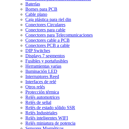
Baterías
Bornes para PCB
Cable plano
Caja plástica para riel din
Conectores Circulares
Conectores para cable
Conectores para Telecomunicaciones
Conectores cable a PCB
Conectores PCB a cable
DIP Switches
Displays 7 segmentos
Fusibles y portafusibles
Herramientas varias
Iluminación LED
Interruptores Reed
Interfaces de relé
Otros relés
Protección térmica
Relés automotrices
Relés de señal
Relés de estado sólido SSR
Relés Industriales
Relés inteligentes WIFI
Relés miniatura de potencia
Sensores Magnéticos