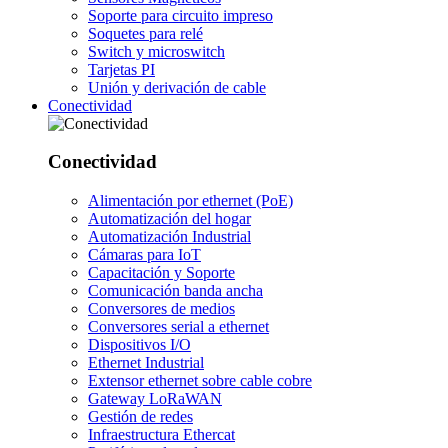
Soporte para circuito impreso
Soquetes para relé
Switch y microswitch
Tarjetas PI
Unión y derivación de cable
Conectividad
Conectividad
Alimentación por ethernet (PoE)
Automatización del hogar
Automatización Industrial
Cámaras para IoT
Capacitación y Soporte
Comunicación banda ancha
Conversores de medios
Conversores serial a ethernet
Dispositivos I/O
Ethernet Industrial
Extensor ethernet sobre cable cobre
Gateway LoRaWAN
Gestión de redes
Infraestructura Ethercat