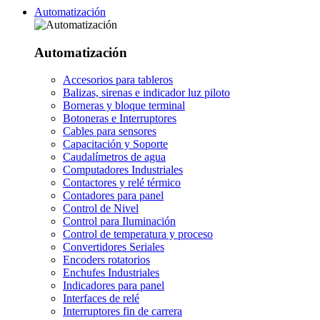
Automatización
Automatización
Accesorios para tableros
Balizas, sirenas e indicador luz piloto
Borneras y bloque terminal
Botoneras e Interruptores
Cables para sensores
Capacitación y Soporte
Caudalímetros de agua
Computadores Industriales
Contactores y relé térmico
Contadores para panel
Control de Nivel
Control para Iluminación
Control de temperatura y proceso
Convertidores Seriales
Encoders rotatorios
Enchufes Industriales
Indicadores para panel
Interfaces de relé
Interruptores fin de carrera