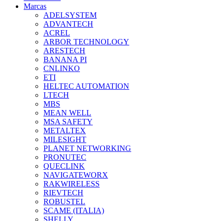
Marcas
ADELSYSTEM
ADVANTECH
ACREL
ARBOR TECHNOLOGY
ARESTECH
BANANA PI
CNLINKO
ETI
HELTEC AUTOMATION
LTECH
MBS
MEAN WELL
MSA SAFETY
METALTEX
MILESIGHT
PLANET NETWORKING
PRONUTEC
QUECLINK
NAVIGATEWORX
RAKWIRELESS
RIEVTECH
ROBUSTEL
SCAME (ITALIA)
SHELLY