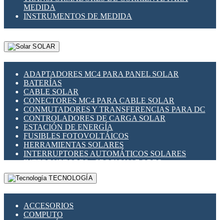
MEDIDA
INSTRUMENTOS DE MEDIDA
SOLAR
ADAPTADORES MC4 PARA PANEL SOLAR
BATERÍAS
CABLE SOLAR
CONECTORES MC4 PARA CABLE SOLAR
CONMUTADORES Y TRANSFERENCIAS PARA DC
CONTROLADORES DE CARGA SOLAR
ESTACIÓN DE ENERGÍA
FUSIBLES FOTOVOLTÁICOS
HERRAMIENTAS SOLARES
INTERRUPTORES AUTOMÁTICOS SOLARES
INTERRUPTORES - SECCIONADORES
FOTOVOLTÁICOS
TECNOLOGÍA
MONTAJE PANEL SOLAR
PORTA FUSIBLES Y SECCIONADORES
FOTOVOLTAICOS
ACCESORIOS
SUPRESOR DE TRANSIENTES SPDS PARA
COMPUTO
APLICACIONES FOTOVOLTAICAS