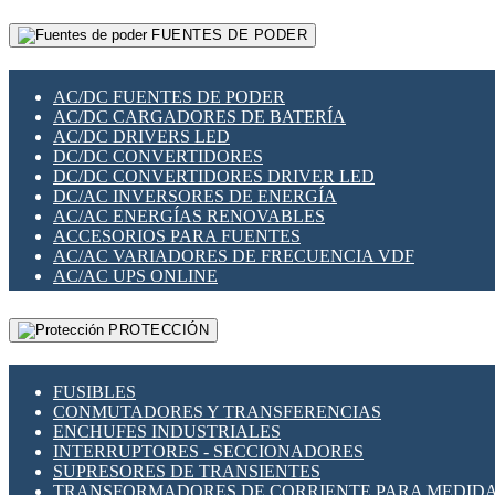
RELÉS INTELIGENTES WIFI
GATEWAY LORAWAN
RELÉS MINIATURA DE POTENCIA
FUENTES DE PODER
GESTIÓN DE REDES
SENSORES MAGNÉTICOS
INFRAESTRUCTURA ETHERCAT
SOPORTE PARA CIRCUITO IMPRESO
PERIFÉRICOS DE RED
SOQUETES PARA RELÉ
AC/DC FUENTES DE PODER
PLACAS MODULARES IOT
SWITCH Y MICROSWITCH
AC/DC CARGADORES DE BATERÍA
SWITCHES Y REDES WIFI
TARJETAS PI
AC/DC DRIVERS LED
SOLUCIONES IOT
UNIÓN Y DERIVACIÓN DE CABLE
DC/DC CONVERTIDORES
SOLUCIONES LORAWAN
DC/DC CONVERTIDORES DRIVER LED
SOLUCIONES RED CELULAR
DC/AC INVERSORES DE ENERGÍA
SEGURIDAD PARA REDES
AC/AC ENERGÍAS RENOVABLES
SWITCHES LAN
ACCESORIOS PARA FUENTES
TELEFONÍA IP (VOIP)
AC/AC VARIADORES DE FRECUENCIA VDF
VIGILANCIA IP (CCTV)
AC/AC UPS ONLINE
MESHTASTIC
PROTECCIÓN
FUSIBLES
CONMUTADORES Y TRANSFERENCIAS
ENCHUFES INDUSTRIALES
INTERRUPTORES - SECCIONADORES
SUPRESORES DE TRANSIENTES
TRANSFORMADORES DE CORRIENTE PARA MEDID