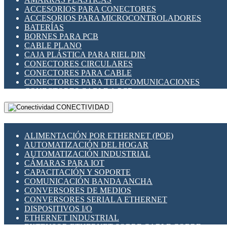
ENCHUFES INDUSTRIALES
ACCESORIOS PARA CONECTORES
INDICADORES PARA PANEL
ACCESORIOS PARA MICROCONTROLADORES
INTERFACES DE RELÉ
BATERÍAS
INTERRUPTORES FIN DE CARRERA
BORNES PARA PCB
LLAVES CONMUTADORAS
CABLE PLANO
MEDIDORES DE ENERGÍA Y TC'S DE CORRIENTE
CAJA PLÁSTICA PARA RIEL DIN
MOTORES PASO A PASO
CONECTORES CIRCULARES
PANTALLAS HMI
CONECTORES PARA CABLE
PLC -CONTROLADORES LÓGICO PROGRAMABLES
CONECTORES PARA TELECOMUNICACIONES
PROGRAMADORES DE HORARIO
CONECTORES CABLE A PCB
PROTECCIÓN ELÉCTRICA
CONECTORES PCB A CABLE
RELÉS DE PROTECCIÓN
CONECTIVIDAD
DIP SWITCHES
SENSORES CAPACITIVOS
DISPLAYS 7 SEGMENTOS
SENSORES DE POSICIÓN LINEAL
FUSIBLES Y PORTAFUSIBLES
SENSORES FOTOELÉCTRICOS
ALIMENTACIÓN POR ETHERNET (POE)
HERRAMIENTAS VARIAS
SENSORES INDUCTIVOS
AUTOMATIZACIÓN DEL HOGAR
ILUMINACIÓN LED
TEMPORIZADORES
AUTOMATIZACIÓN INDUSTRIAL
INTERRUPTORES REED
VARIACS
CÁMARAS PARA IOT
INTERFACES DE RELÉ
VARIADORES DE FRECUENCIA [VDF]
CAPACITACIÓN Y SOPORTE
OTROS RELÉS
SECCIONADORES - INTERRUPTORES
COMUNICACIÓN BANDA ANCHA
PROTECCIÓN TÉRMICA
MAQUINARIA
CONVERSORES DE MEDIOS
RELÉS AUTOMOTRICES
CONVERSORES SERIAL A ETHERNET
RELÉS DE SEÑAL
DISPOSITIVOS I/O
RELÉS DE ESTADO SÓLIDO SSR
ETHERNET INDUSTRIAL
RELÉS INDUSTRIALES
EXTENSOR ETHERNET SOBRE CABLE COBRE