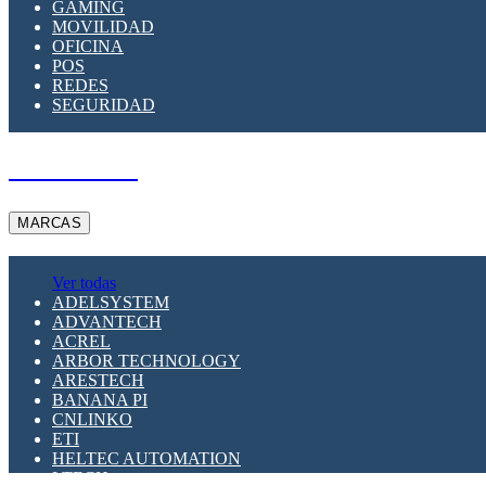
GAMING
MOVILIDAD
OFICINA
POS
REDES
SEGURIDAD
A PEDIDO
MARCAS
Ver todas
ADELSYSTEM
ADVANTECH
ACREL
ARBOR TECHNOLOGY
ARESTECH
BANANA PI
CNLINKO
ETI
HELTEC AUTOMATION
LTECH