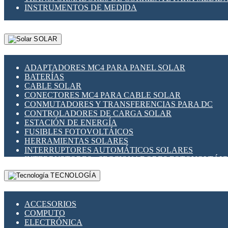
INSTRUMENTOS DE MEDIDA
SOLAR
ADAPTADORES MC4 PARA PANEL SOLAR
BATERÍAS
CABLE SOLAR
CONECTORES MC4 PARA CABLE SOLAR
CONMUTADORES Y TRANSFERENCIAS PARA DC
CONTROLADORES DE CARGA SOLAR
ESTACIÓN DE ENERGÍA
FUSIBLES FOTOVOLTÁICOS
HERRAMIENTAS SOLARES
INTERRUPTORES AUTOMÁTICOS SOLARES
INTERRUPTORES - SECCIONADORES FOTOVOLTÁI
MONTAJE PANEL SOLAR
TECNOLOGÍA
PORTA FUSIBLES Y SECCIONADORES FOTOVOLTAI
SUPRESOR DE TRANSIENTES SPDS PARA APLICACI
ACCESORIOS
COMPUTO
ELECTRÓNICA