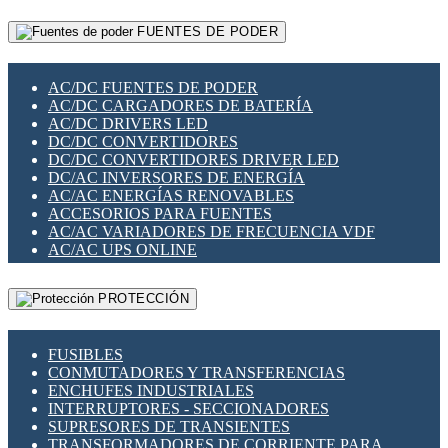
RELÉS INTELIGENTES WIFI
GATEWAY LORAWAN
RELÉS MINIATURA DE POTENCIA
FUENTES DE PODER
GESTIÓN DE REDES
SENSORES MAGNÉTICOS
INFRAESTRUCTURA ETHERCAT
SOPORTE PARA CIRCUITO IMPRESO
PERIFÉRICOS DE RED
SOQUETES PARA RELÉ
AC/DC FUENTES DE PODER
PLACAS MODULARES IOT
SWITCH Y MICROSWITCH
AC/DC CARGADORES DE BATERÍA
SWITCHES Y REDES WIFI
TARJETAS PI
AC/DC DRIVERS LED
SOLUCIONES IOT
UNIÓN Y DERIVACIÓN DE CABLE
DC/DC CONVERTIDORES
SOLUCIONES LORAWAN
DC/DC CONVERTIDORES DRIVER LED
SOLUCIONES RED CELULAR
DC/AC INVERSORES DE ENERGÍA
SEGURIDAD PARA REDES
AC/AC ENERGÍAS RENOVABLES
SWITCHES LAN
ACCESORIOS PARA FUENTES
TELEFONÍA IP (VOIP)
AC/AC VARIADORES DE FRECUENCIA VDF
VIGILANCIA IP (CCTV)
AC/AC UPS ONLINE
MESHTASTIC
PROTECCIÓN
FUSIBLES
CONMUTADORES Y TRANSFERENCIAS
ENCHUFES INDUSTRIALES
INTERRUPTORES - SECCIONADORES
SUPRESORES DE TRANSIENTES
TRANSFORMADORES DE CORRIENTE PARA