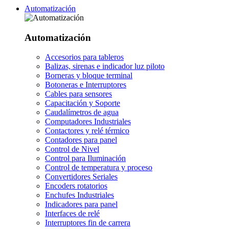
Automatización
Automatización
Accesorios para tableros
Balizas, sirenas e indicador luz piloto
Borneras y bloque terminal
Botoneras e Interruptores
Cables para sensores
Capacitación y Soporte
Caudalímetros de agua
Computadores Industriales
Contactores y relé térmico
Contadores para panel
Control de Nivel
Control para Iluminación
Control de temperatura y proceso
Convertidores Seriales
Encoders rotatorios
Enchufes Industriales
Indicadores para panel
Interfaces de relé
Interruptores fin de carrera