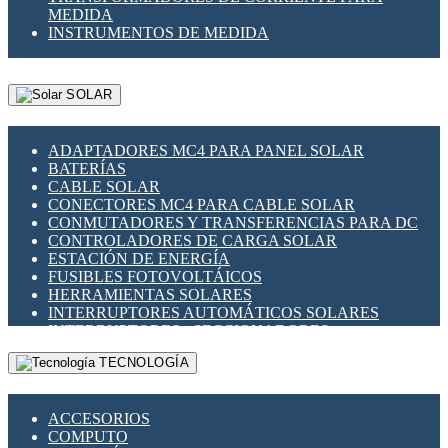
MEDIDA
INSTRUMENTOS DE MEDIDA
SOLAR
ADAPTADORES MC4 PARA PANEL SOLAR
BATERÍAS
CABLE SOLAR
CONECTORES MC4 PARA CABLE SOLAR
CONMUTADORES Y TRANSFERENCIAS PARA DC
CONTROLADORES DE CARGA SOLAR
ESTACIÓN DE ENERGÍA
FUSIBLES FOTOVOLTÁICOS
HERRAMIENTAS SOLARES
INTERRUPTORES AUTOMÁTICOS SOLARES
INTERRUPTORES - SECCIONADORES
FOTOVOLTÁICOS
TECNOLOGÍA
MONTAJE PANEL SOLAR
PORTA FUSIBLES Y SECCIONADORES
FOTOVOLTAICOS
ACCESORIOS
SUPRESOR DE TRANSIENTES SPDS PARA
COMPUTO
APLICACIONES FOTOVOLTAICAS