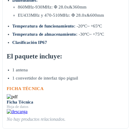
Dimensiones:
860MHz-930MHz: Փ 28.0x&360mm
EU433MHz y 470-510MHz: Փ 28.0x&600mm
Temperatura de funcionamiento:
-20ºC~ +65ºC
Temperatura de almacenamiento:
-30ºC~ +75ºC
Clasificación IP67
El paquete incluye:
1 antena
1 convertidor de interfaz tipo pigtail
FICHA TÉCNICA
Ficha Técnica
Hoja de datos
No hay productos relacionados.