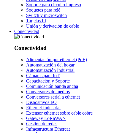
Soporte para circuito impreso
Soquetes para relé
Switch y microswitch
Tarjetas PI
Unión y derivación de cable
Conectividad
Conectividad
Alimentación por ethernet (PoE)
Automatización del hogar
Automatización Industrial
Cámaras para IoT
Capacitación y Soporte
Comunicación banda ancha
Conversores de medios
Conversores serial a ethernet
Dispositivos I/O
Ethernet Industrial
Extensor ethernet sobre cable cobre
Gateway LoRaWAN
Gestión de redes
Infraestructura Ethercat