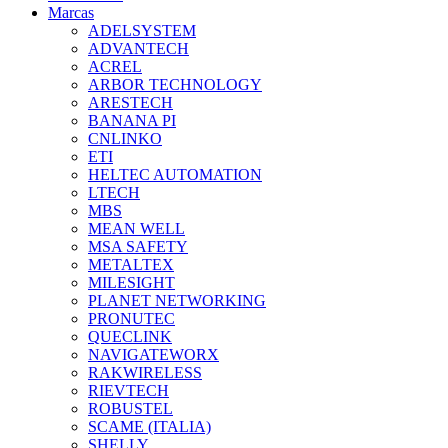
Marcas
ADELSYSTEM
ADVANTECH
ACREL
ARBOR TECHNOLOGY
ARESTECH
BANANA PI
CNLINKO
ETI
HELTEC AUTOMATION
LTECH
MBS
MEAN WELL
MSA SAFETY
METALTEX
MILESIGHT
PLANET NETWORKING
PRONUTEC
QUECLINK
NAVIGATEWORX
RAKWIRELESS
RIEVTECH
ROBUSTEL
SCAME (ITALIA)
SHELLY