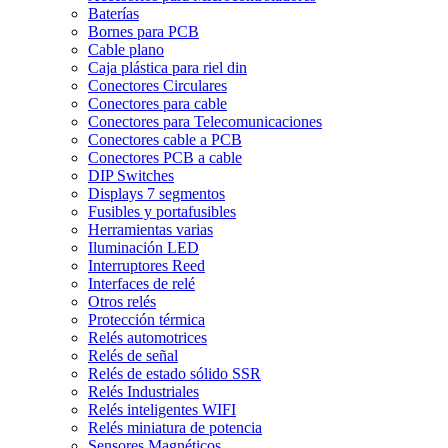
Baterías
Bornes para PCB
Cable plano
Caja plástica para riel din
Conectores Circulares
Conectores para cable
Conectores para Telecomunicaciones
Conectores cable a PCB
Conectores PCB a cable
DIP Switches
Displays 7 segmentos
Fusibles y portafusibles
Herramientas varias
Iluminación LED
Interruptores Reed
Interfaces de relé
Otros relés
Protección térmica
Relés automotrices
Relés de señal
Relés de estado sólido SSR
Relés Industriales
Relés inteligentes WIFI
Relés miniatura de potencia
Sensores Magnéticos