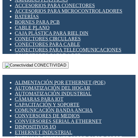
ENCHUFES INDUSTRIALES
ACCESORIOS PARA CONECTORES
INDICADORES PARA PANEL
ACCESORIOS PARA MICROCONTROLADORES
INTERFACES DE RELÉ
BATERÍAS
INTERRUPTORES FIN DE CARRERA
BORNES PARA PCB
LLAVES CONMUTADORAS
CABLE PLANO
MEDIDORES DE ENERGÍA Y TC'S DE CORRIENTE
CAJA PLÁSTICA PARA RIEL DIN
MOTORES PASO A PASO
CONECTORES CIRCULARES
PANTALLAS HMI
CONECTORES PARA CABLE
PLC -CONTROLADORES LÓGICO PROGRAMABLES
CONECTORES PARA TELECOMUNICACIONES
PROGRAMADORES DE HORARIO
CONECTORES CABLE A PCB
PROTECCIÓN ELÉCTRICA
CONECTORES PCB A CABLE
RELÉS DE PROTECCIÓN
CONECTIVIDAD
DIP SWITCHES
SENSORES CAPACITIVOS
DISPLAYS 7 SEGMENTOS
SENSORES DE POSICIÓN LINEAL
FUSIBLES Y PORTAFUSIBLES
SENSORES FOTOELÉCTRICOS
ALIMENTACIÓN POR ETHERNET (POE)
HERRAMIENTAS VARIAS
SENSORES INDUCTIVOS
AUTOMATIZACIÓN DEL HOGAR
ILUMINACIÓN LED
TEMPORIZADORES
AUTOMATIZACIÓN INDUSTRIAL
INTERRUPTORES REED
VARIACS
CÁMARAS PARA IOT
INTERFACES DE RELÉ
VARIADORES DE FRECUENCIA [VDF]
CAPACITACIÓN Y SOPORTE
OTROS RELÉS
SECCIONADORES - INTERRUPTORES
COMUNICACIÓN BANDA ANCHA
PROTECCIÓN TÉRMICA
MAQUINARIA
CONVERSORES DE MEDIOS
RELÉS AUTOMOTRICES
CONVERSORES SERIAL A ETHERNET
RELÉS DE SEÑAL
DISPOSITIVOS I/O
RELÉS DE ESTADO SÓLIDO SSR
ETHERNET INDUSTRIAL
RELÉS INDUSTRIALES
EXTENSOR ETHERNET SOBRE CABLE COBRE