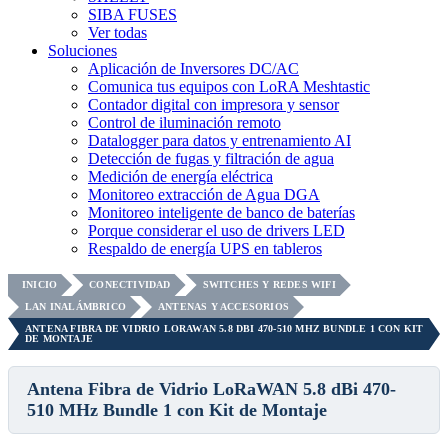
SIBA FUSES
Ver todas
Soluciones
Aplicación de Inversores DC/AC
Comunica tus equipos con LoRA Meshtastic
Contador digital con impresora y sensor
Control de iluminación remoto
Datalogger para datos y entrenamiento AI
Detección de fugas y filtración de agua
Medición de energía eléctrica
Monitoreo extracción de Agua DGA
Monitoreo inteligente de banco de baterías
Porque considerar el uso de drivers LED
Respaldo de energía UPS en tableros
INICIO
CONECTIVIDAD
SWITCHES Y REDES WIFI
LAN INALÁMBRICO
ANTENAS Y ACCESORIOS
ANTENA FIBRA DE VIDRIO LORAWAN 5.8 DBI 470-510 MHZ BUNDLE 1 CON KIT
DE MONTAJE
Antena Fibra de Vidrio LoRaWAN 5.8 dBi 470-
510 MHz Bundle 1 con Kit de Montaje