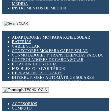
MEDIDA
INSTRUMENTOS DE MEDIDA
SOLAR
ADAPTADORES MC4 PARA PANEL SOLAR
BATERÍAS
CABLE SOLAR
CONECTORES MC4 PARA CABLE SOLAR
CONMUTADORES Y TRANSFERENCIAS PARA DC
CONTROLADORES DE CARGA SOLAR
ESTACIÓN DE ENERGÍA
FUSIBLES FOTOVOLTÁICOS
HERRAMIENTAS SOLARES
INTERRUPTORES AUTOMÁTICOS SOLARES
INTERRUPTORES - SECCIONADORES
FOTOVOLTÁICOS
TECNOLOGÍA
MONTAJE PANEL SOLAR
PORTA FUSIBLES Y SECCIONADORES
FOTOVOLTAICOS
ACCESORIOS
SUPRESOR DE TRANSIENTES SPDS PARA
COMPUTO
APLICACIONES FOTOVOLTAICAS