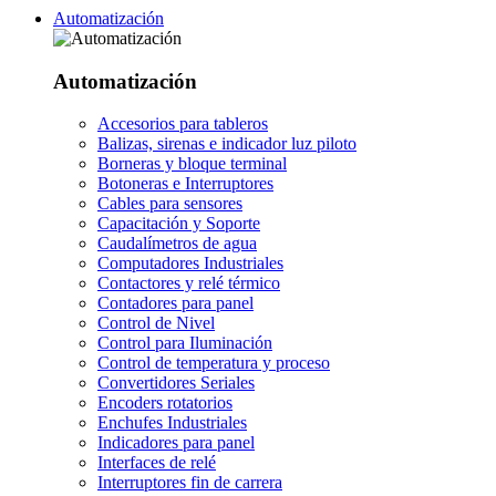
Automatización
Automatización
Accesorios para tableros
Balizas, sirenas e indicador luz piloto
Borneras y bloque terminal
Botoneras e Interruptores
Cables para sensores
Capacitación y Soporte
Caudalímetros de agua
Computadores Industriales
Contactores y relé térmico
Contadores para panel
Control de Nivel
Control para Iluminación
Control de temperatura y proceso
Convertidores Seriales
Encoders rotatorios
Enchufes Industriales
Indicadores para panel
Interfaces de relé
Interruptores fin de carrera