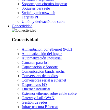
Soporte para circuito impreso
Soquetes para relé
Switch y microswitch
Tarjetas PI
Unión y derivación de cable
Conectividad
Conectividad
Alimentación por ethernet (PoE)
Automatización del hogar
Automatización Industrial
Cámaras para IoT
Capacitación y Soporte
Comunicación banda ancha
Conversores de medios
Conversores serial a ethernet
Dispositivos I/O
Ethernet Industrial
Extensor ethernet sobre cable cobre
Gateway LoRaWAN
Gestión de redes
Infraestructura Ethercat