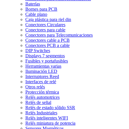
Baterías
Bornes para PCB
Cable plano
Caja plástica para riel din
Conectores Circulares
Conectores para cable
Conectores para Telecomunicaciones
Conectores cable a PCB
Conectores PCB a cable
DIP Switches
Displays 7 segmentos
Fusibles y portafusibles
Herramientas varias
Iluminación LED
Interruptores Reed
Interfaces de relé
Otros relés
Protección térmica
Relés automotrices
Relés de señal
Relés de estado sólido SSR
Relés Industriales
Relés inteligentes WIFI
Relés miniatura de potencia
Sensores Magnéticos