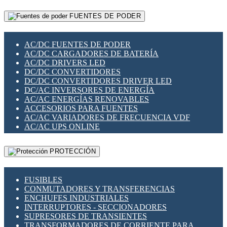
RELÉS INTELIGENTES WIFI
GATEWAY LORAWAN
RELÉS MINIATURA DE POTENCIA
FUENTES DE PODER
GESTIÓN DE REDES
SENSORES MAGNÉTICOS
INFRAESTRUCTURA ETHERCAT
SOPORTE PARA CIRCUITO IMPRESO
PERIFÉRICOS DE RED
SOQUETES PARA RELÉ
AC/DC FUENTES DE PODER
PLACAS MODULARES IOT
SWITCH Y MICROSWITCH
AC/DC CARGADORES DE BATERÍA
SWITCHES Y REDES WIFI
TARJETAS PI
AC/DC DRIVERS LED
SOLUCIONES IOT
UNIÓN Y DERIVACIÓN DE CABLE
DC/DC CONVERTIDORES
SOLUCIONES LORAWAN
DC/DC CONVERTIDORES DRIVER LED
SOLUCIONES RED CELULAR
DC/AC INVERSORES DE ENERGÍA
SEGURIDAD PARA REDES
AC/AC ENERGÍAS RENOVABLES
SWITCHES LAN
ACCESORIOS PARA FUENTES
TELEFONÍA IP (VOIP)
AC/AC VARIADORES DE FRECUENCIA VDF
VIGILANCIA IP (CCTV)
AC/AC UPS ONLINE
MESHTASTIC
PROTECCIÓN
FUSIBLES
CONMUTADORES Y TRANSFERENCIAS
ENCHUFES INDUSTRIALES
INTERRUPTORES - SECCIONADORES
SUPRESORES DE TRANSIENTES
TRANSFORMADORES DE CORRIENTE PARA