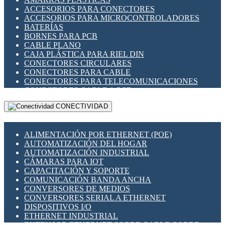
ENCHUFES INDUSTRIALES
ACCESORIOS PARA CONECTORES
INDICADORES PARA PANEL
ACCESORIOS PARA MICROCONTROLADORES
INTERFACES DE RELÉ
BATERÍAS
INTERRUPTORES FIN DE CARRERA
BORNES PARA PCB
LLAVES CONMUTADORAS
CABLE PLANO
MEDIDORES DE ENERGÍA Y TC'S DE CORRIENTE
CAJA PLÁSTICA PARA RIEL DIN
MOTORES PASO A PASO
CONECTORES CIRCULARES
PANTALLAS HMI
CONECTORES PARA CABLE
PLC -CONTROLADORES LÓGICO PROGRAMABLES
CONECTORES PARA TELECOMUNICACIONES
PROGRAMADORES DE HORARIO
CONECTORES CABLE A PCB
PROTECCIÓN ELÉCTRICA
CONECTORES PCB A CABLE
RELÉS DE PROTECCIÓN
CONECTIVIDAD
DIP SWITCHES
SENSORES CAPACITIVOS
DISPLAYS 7 SEGMENTOS
SENSORES DE POSICIÓN LINEAL
FUSIBLES Y PORTAFUSIBLES
SENSORES FOTOELÉCTRICOS
ALIMENTACIÓN POR ETHERNET (POE)
HERRAMIENTAS VARIAS
SENSORES INDUCTIVOS
AUTOMATIZACIÓN DEL HOGAR
ILUMINACIÓN LED
TEMPORIZADORES
AUTOMATIZACIÓN INDUSTRIAL
INTERRUPTORES REED
VARIACS
CÁMARAS PARA IOT
INTERFACES DE RELÉ
VARIADORES DE FRECUENCIA [VDF]
CAPACITACIÓN Y SOPORTE
OTROS RELÉS
SECCIONADORES - INTERRUPTORES
COMUNICACIÓN BANDA ANCHA
PROTECCIÓN TÉRMICA
MAQUINARIA
CONVERSORES DE MEDIOS
RELÉS AUTOMOTRICES
CONVERSORES SERIAL A ETHERNET
RELÉS DE SEÑAL
DISPOSITIVOS I/O
RELÉS DE ESTADO SÓLIDO SSR
ETHERNET INDUSTRIAL
RELÉS INDUSTRIALES
EXTENSOR ETHERNET SOBRE CABLE COBRE