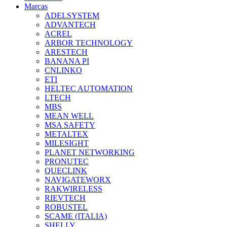
Marcas
ADELSYSTEM
ADVANTECH
ACREL
ARBOR TECHNOLOGY
ARESTECH
BANANA PI
CNLINKO
ETI
HELTEC AUTOMATION
LTECH
MBS
MEAN WELL
MSA SAFETY
METALTEX
MILESIGHT
PLANET NETWORKING
PRONUTEC
QUECLINK
NAVIGATEWORX
RAKWIRELESS
RIEVTECH
ROBUSTEL
SCAME (ITALIA)
SHELLY