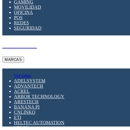
GAMING
MOVILIDAD
OFICINA
POS
REDES
SEGURIDAD
A PEDIDO
MARCAS
Ver todas
ADELSYSTEM
ADVANTECH
ACREL
ARBOR TECHNOLOGY
ARESTECH
BANANA PI
CNLINKO
ETI
HELTEC AUTOMATION
LTECH