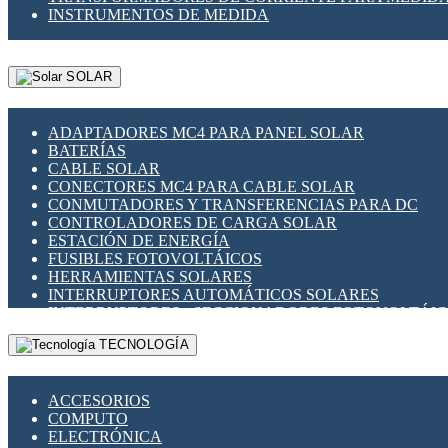
INSTRUMENTOS DE MEDIDA
SOLAR
ADAPTADORES MC4 PARA PANEL SOLAR
BATERÍAS
CABLE SOLAR
CONECTORES MC4 PARA CABLE SOLAR
CONMUTADORES Y TRANSFERENCIAS PARA DC
CONTROLADORES DE CARGA SOLAR
ESTACIÓN DE ENERGÍA
FUSIBLES FOTOVOLTÁICOS
HERRAMIENTAS SOLARES
INTERRUPTORES AUTOMÁTICOS SOLARES
INTERRUPTORES - SECCIONADORES FOTOVOLTÁI
MONTAJE PANEL SOLAR
TECNOLOGÍA
PORTA FUSIBLES Y SECCIONADORES FOTOVOLTAI
SUPRESOR DE TRANSIENTES SPDS PARA APLICACI
ACCESORIOS
COMPUTO
ELECTRÓNICA