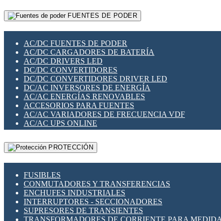
RELÉS INTELIGENTES WIFI
GATEWAY LORAWAN
RELÉS MINIATURA DE POTENCIA
FUENTES DE PODER
GESTIÓN DE REDES
SENSORES MAGNÉTICOS
INFRAESTRUCTURA ETHERCAT
SOPORTE PARA CIRCUITO IMPRESO
PERIFÉRICOS DE RED
SOQUETES PARA RELÉ
AC/DC FUENTES DE PODER
PLACAS MODULARES IOT
SWITCH Y MICROSWITCH
AC/DC CARGADORES DE BATERÍA
SWITCHES Y REDES WIFI
TARJETAS PI
AC/DC DRIVERS LED
SOLUCIONES IOT
UNIÓN Y DERIVACIÓN DE CABLE
DC/DC CONVERTIDORES
SOLUCIONES LORAWAN
DC/DC CONVERTIDORES DRIVER LED
SOLUCIONES RED CELULAR
DC/AC INVERSORES DE ENERGÍA
SEGURIDAD PARA REDES
AC/AC ENERGÍAS RENOVABLES
SWITCHES LAN
ACCESORIOS PARA FUENTES
TELEFONÍA IP (VOIP)
AC/AC VARIADORES DE FRECUENCIA VDF
VIGILANCIA IP (CCTV)
AC/AC UPS ONLINE
MESHTASTIC
PROTECCIÓN
FUSIBLES
CONMUTADORES Y TRANSFERENCIAS
ENCHUFES INDUSTRIALES
INTERRUPTORES - SECCIONADORES
SUPRESORES DE TRANSIENTES
TRANSFORMADORES DE CORRIENTE PARA MEDID