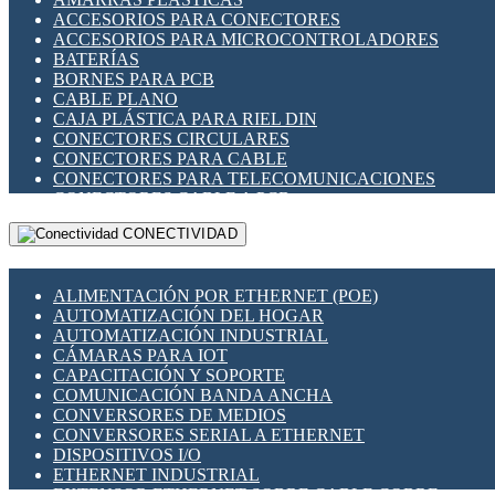
ENCHUFES INDUSTRIALES
ACCESORIOS PARA CONECTORES
INDICADORES PARA PANEL
ACCESORIOS PARA MICROCONTROLADORES
INTERFACES DE RELÉ
BATERÍAS
INTERRUPTORES FIN DE CARRERA
BORNES PARA PCB
LLAVES CONMUTADORAS
CABLE PLANO
MEDIDORES DE ENERGÍA Y TC'S DE CORRIENTE
CAJA PLÁSTICA PARA RIEL DIN
MOTORES PASO A PASO
CONECTORES CIRCULARES
PANTALLAS HMI
CONECTORES PARA CABLE
PLC -CONTROLADORES LÓGICO PROGRAMABLES
CONECTORES PARA TELECOMUNICACIONES
PROGRAMADORES DE HORARIO
CONECTORES CABLE A PCB
PROTECCIÓN ELÉCTRICA
CONECTORES PCB A CABLE
RELÉS DE PROTECCIÓN
CONECTIVIDAD
DIP SWITCHES
SENSORES CAPACITIVOS
DISPLAYS 7 SEGMENTOS
SENSORES DE POSICIÓN LINEAL
FUSIBLES Y PORTAFUSIBLES
SENSORES FOTOELÉCTRICOS
ALIMENTACIÓN POR ETHERNET (POE)
HERRAMIENTAS VARIAS
SENSORES INDUCTIVOS
AUTOMATIZACIÓN DEL HOGAR
ILUMINACIÓN LED
TEMPORIZADORES
AUTOMATIZACIÓN INDUSTRIAL
INTERRUPTORES REED
VARIACS
CÁMARAS PARA IOT
INTERFACES DE RELÉ
VARIADORES DE FRECUENCIA [VDF]
CAPACITACIÓN Y SOPORTE
OTROS RELÉS
SECCIONADORES - INTERRUPTORES
COMUNICACIÓN BANDA ANCHA
PROTECCIÓN TÉRMICA
MAQUINARIA
CONVERSORES DE MEDIOS
RELÉS AUTOMOTRICES
CONVERSORES SERIAL A ETHERNET
RELÉS DE SEÑAL
DISPOSITIVOS I/O
RELÉS DE ESTADO SÓLIDO SSR
ETHERNET INDUSTRIAL
RELÉS INDUSTRIALES
EXTENSOR ETHERNET SOBRE CABLE COBRE