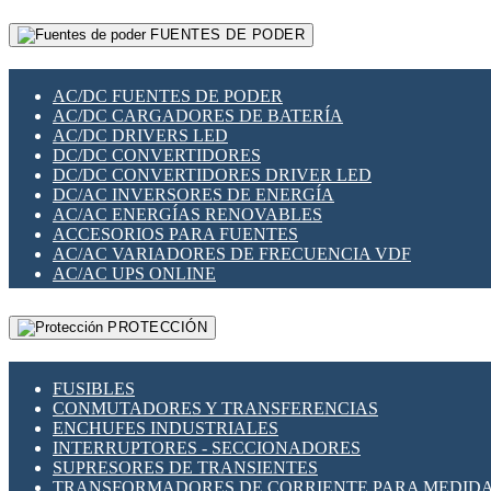
RELÉS INTELIGENTES WIFI
GATEWAY LORAWAN
RELÉS MINIATURA DE POTENCIA
FUENTES DE PODER
GESTIÓN DE REDES
SENSORES MAGNÉTICOS
INFRAESTRUCTURA ETHERCAT
SOPORTE PARA CIRCUITO IMPRESO
PERIFÉRICOS DE RED
SOQUETES PARA RELÉ
AC/DC FUENTES DE PODER
PLACAS MODULARES IOT
SWITCH Y MICROSWITCH
AC/DC CARGADORES DE BATERÍA
SWITCHES Y REDES WIFI
TARJETAS PI
AC/DC DRIVERS LED
SOLUCIONES IOT
UNIÓN Y DERIVACIÓN DE CABLE
DC/DC CONVERTIDORES
SOLUCIONES LORAWAN
DC/DC CONVERTIDORES DRIVER LED
SOLUCIONES RED CELULAR
DC/AC INVERSORES DE ENERGÍA
SEGURIDAD PARA REDES
AC/AC ENERGÍAS RENOVABLES
SWITCHES LAN
ACCESORIOS PARA FUENTES
TELEFONÍA IP (VOIP)
AC/AC VARIADORES DE FRECUENCIA VDF
VIGILANCIA IP (CCTV)
AC/AC UPS ONLINE
MESHTASTIC
PROTECCIÓN
FUSIBLES
CONMUTADORES Y TRANSFERENCIAS
ENCHUFES INDUSTRIALES
INTERRUPTORES - SECCIONADORES
SUPRESORES DE TRANSIENTES
TRANSFORMADORES DE CORRIENTE PARA MEDID