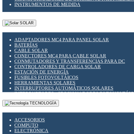
INSTRUMENTOS DE MEDIDA
SOLAR
ADAPTADORES MC4 PARA PANEL SOLAR
BATERÍAS
CABLE SOLAR
CONECTORES MC4 PARA CABLE SOLAR
CONMUTADORES Y TRANSFERENCIAS PARA DC
CONTROLADORES DE CARGA SOLAR
ESTACIÓN DE ENERGÍA
FUSIBLES FOTOVOLTÁICOS
HERRAMIENTAS SOLARES
INTERRUPTORES AUTOMÁTICOS SOLARES
INTERRUPTORES - SECCIONADORES FOTOVOLTÁI
MONTAJE PANEL SOLAR
TECNOLOGÍA
PORTA FUSIBLES Y SECCIONADORES FOTOVOLTAI
SUPRESOR DE TRANSIENTES SPDS PARA APLICACI
ACCESORIOS
COMPUTO
ELECTRÓNICA