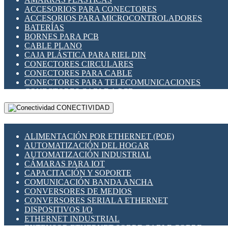
ENCHUFES INDUSTRIALES
ACCESORIOS PARA CONECTORES
INDICADORES PARA PANEL
ACCESORIOS PARA MICROCONTROLADORES
INTERFACES DE RELÉ
BATERÍAS
INTERRUPTORES FIN DE CARRERA
BORNES PARA PCB
LLAVES CONMUTADORAS
CABLE PLANO
MEDIDORES DE ENERGÍA Y TC'S DE CORRIENTE
CAJA PLÁSTICA PARA RIEL DIN
MOTORES PASO A PASO
CONECTORES CIRCULARES
PANTALLAS HMI
CONECTORES PARA CABLE
PLC -CONTROLADORES LÓGICO PROGRAMABLES
CONECTORES PARA TELECOMUNICACIONES
PROGRAMADORES DE HORARIO
CONECTORES CABLE A PCB
PROTECCIÓN ELÉCTRICA
CONECTORES PCB A CABLE
RELÉS DE PROTECCIÓN
CONECTIVIDAD
DIP SWITCHES
SENSORES CAPACITIVOS
DISPLAYS 7 SEGMENTOS
SENSORES DE POSICIÓN LINEAL
FUSIBLES Y PORTAFUSIBLES
SENSORES FOTOELÉCTRICOS
ALIMENTACIÓN POR ETHERNET (POE)
HERRAMIENTAS VARIAS
SENSORES INDUCTIVOS
AUTOMATIZACIÓN DEL HOGAR
ILUMINACIÓN LED
TEMPORIZADORES
AUTOMATIZACIÓN INDUSTRIAL
INTERRUPTORES REED
VARIACS
CÁMARAS PARA IOT
INTERFACES DE RELÉ
VARIADORES DE FRECUENCIA [VDF]
CAPACITACIÓN Y SOPORTE
OTROS RELÉS
SECCIONADORES - INTERRUPTORES
COMUNICACIÓN BANDA ANCHA
PROTECCIÓN TÉRMICA
MAQUINARIA
CONVERSORES DE MEDIOS
RELÉS AUTOMOTRICES
CONVERSORES SERIAL A ETHERNET
RELÉS DE SEÑAL
DISPOSITIVOS I/O
RELÉS DE ESTADO SÓLIDO SSR
ETHERNET INDUSTRIAL
RELÉS INDUSTRIALES
EXTENSOR ETHERNET SOBRE CABLE COBRE