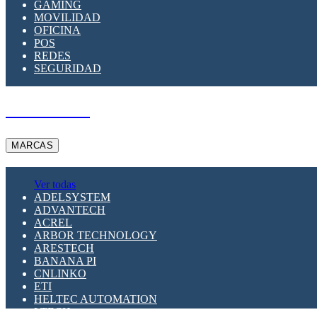
GAMING
MOVILIDAD
OFICINA
POS
REDES
SEGURIDAD
A PEDIDO
MARCAS
Ver todas
ADELSYSTEM
ADVANTECH
ACREL
ARBOR TECHNOLOGY
ARESTECH
BANANA PI
CNLINKO
ETI
HELTEC AUTOMATION
LTECH