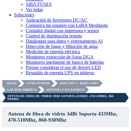
SIBA FUSES
Ver todas
Soluciones
Aplicación de Inversores DC/AC
Comunica tus equipos con LoRA Meshtastic
Contador digital con impresora y sensor
Control de iluminación remoto
Datalogger para datos y entrenamiento AI
Detección de fugas y filtración de agua
Medición de energía eléctrica
Monitoreo extracción de Agua DGA
Monitoreo inteligente de banco de baterías
Porque considerar el uso de drivers LED
Respaldo de energía UPS en tableros
INICIO
CONECTIVIDAD
SWITCHES Y REDES WIFI
LAN INALÁMBRICO
ANTENAS Y ACCESORIOS
ANTENA DE FIBRA DE VIDRIO 3DBI SOPORTA 433MHZ, 470-510MHZ, 860-
930MHZ
Antena de fibra de vidrio 3dBi Soporta 433Mhz,
470-510Mhz, 860-930Mhz