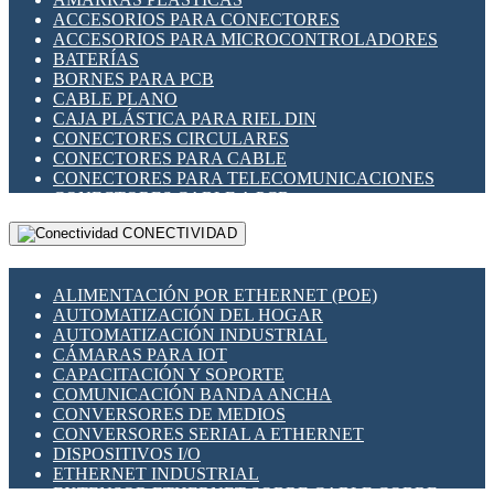
ENCHUFES INDUSTRIALES
ACCESORIOS PARA CONECTORES
INDICADORES PARA PANEL
ACCESORIOS PARA MICROCONTROLADORES
INTERFACES DE RELÉ
BATERÍAS
INTERRUPTORES FIN DE CARRERA
BORNES PARA PCB
LLAVES CONMUTADORAS
CABLE PLANO
MEDIDORES DE ENERGÍA Y TC'S DE CORRIENTE
CAJA PLÁSTICA PARA RIEL DIN
MOTORES PASO A PASO
CONECTORES CIRCULARES
PANTALLAS HMI
CONECTORES PARA CABLE
PLC -CONTROLADORES LÓGICO PROGRAMABLES
CONECTORES PARA TELECOMUNICACIONES
PROGRAMADORES DE HORARIO
CONECTORES CABLE A PCB
PROTECCIÓN ELÉCTRICA
CONECTORES PCB A CABLE
RELÉS DE PROTECCIÓN
CONECTIVIDAD
DIP SWITCHES
SENSORES CAPACITIVOS
DISPLAYS 7 SEGMENTOS
SENSORES DE POSICIÓN LINEAL
FUSIBLES Y PORTAFUSIBLES
SENSORES FOTOELÉCTRICOS
ALIMENTACIÓN POR ETHERNET (POE)
HERRAMIENTAS VARIAS
SENSORES INDUCTIVOS
AUTOMATIZACIÓN DEL HOGAR
ILUMINACIÓN LED
TEMPORIZADORES
AUTOMATIZACIÓN INDUSTRIAL
INTERRUPTORES REED
VARIACS
CÁMARAS PARA IOT
INTERFACES DE RELÉ
VARIADORES DE FRECUENCIA [VDF]
CAPACITACIÓN Y SOPORTE
OTROS RELÉS
SECCIONADORES - INTERRUPTORES
COMUNICACIÓN BANDA ANCHA
PROTECCIÓN TÉRMICA
MAQUINARIA
CONVERSORES DE MEDIOS
RELÉS AUTOMOTRICES
CONVERSORES SERIAL A ETHERNET
RELÉS DE SEÑAL
DISPOSITIVOS I/O
RELÉS DE ESTADO SÓLIDO SSR
ETHERNET INDUSTRIAL
RELÉS INDUSTRIALES
EXTENSOR ETHERNET SOBRE CABLE COBRE