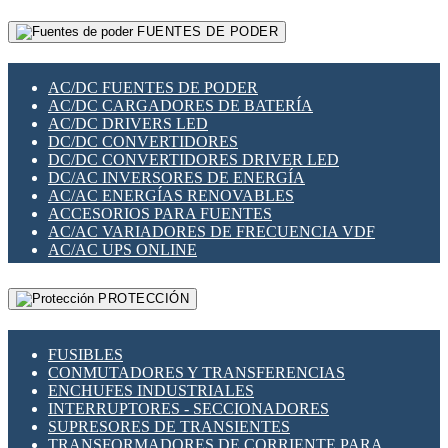
RELÉS INTELIGENTES WIFI
GATEWAY LORAWAN
RELÉS MINIATURA DE POTENCIA
FUENTES DE PODER
GESTIÓN DE REDES
SENSORES MAGNÉTICOS
INFRAESTRUCTURA ETHERCAT
SOPORTE PARA CIRCUITO IMPRESO
PERIFÉRICOS DE RED
SOQUETES PARA RELÉ
AC/DC FUENTES DE PODER
PLACAS MODULARES IOT
SWITCH Y MICROSWITCH
AC/DC CARGADORES DE BATERÍA
SWITCHES Y REDES WIFI
TARJETAS PI
AC/DC DRIVERS LED
SOLUCIONES IOT
UNIÓN Y DERIVACIÓN DE CABLE
DC/DC CONVERTIDORES
SOLUCIONES LORAWAN
DC/DC CONVERTIDORES DRIVER LED
SOLUCIONES RED CELULAR
DC/AC INVERSORES DE ENERGÍA
SEGURIDAD PARA REDES
AC/AC ENERGÍAS RENOVABLES
SWITCHES LAN
ACCESORIOS PARA FUENTES
TELEFONÍA IP (VOIP)
AC/AC VARIADORES DE FRECUENCIA VDF
VIGILANCIA IP (CCTV)
AC/AC UPS ONLINE
MESHTASTIC
PROTECCIÓN
FUSIBLES
CONMUTADORES Y TRANSFERENCIAS
ENCHUFES INDUSTRIALES
INTERRUPTORES - SECCIONADORES
SUPRESORES DE TRANSIENTES
TRANSFORMADORES DE CORRIENTE PARA