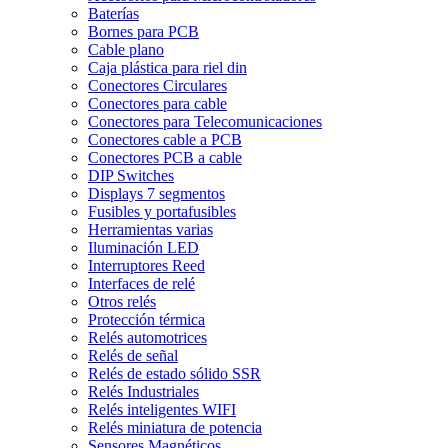
Baterías
Bornes para PCB
Cable plano
Caja plástica para riel din
Conectores Circulares
Conectores para cable
Conectores para Telecomunicaciones
Conectores cable a PCB
Conectores PCB a cable
DIP Switches
Displays 7 segmentos
Fusibles y portafusibles
Herramientas varias
Iluminación LED
Interruptores Reed
Interfaces de relé
Otros relés
Protección térmica
Relés automotrices
Relés de señal
Relés de estado sólido SSR
Relés Industriales
Relés inteligentes WIFI
Relés miniatura de potencia
Sensores Magnéticos