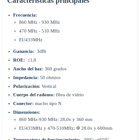
Características principales
Frecuencia:
860 MHz - 930 MHz
470 MHz - 510 MHz
EU433MHz
Ganancia:
3dBi
ROE:
≤1,8
Ancho del haz:
360 grados
Impedancia:
50 ohmios
Polarización:
Vertical
Cuerpo del radomo:
fibra de vidrio
Conector:
macho tipo N
Dimensiones:
860 MHz-930 MHz: 28,0x y 360 mm
EU433MHz y 470-510MHz: Փ 28.0x y 600mm
Temperatura de funcionamiento:
-20ºC~ +65ºC