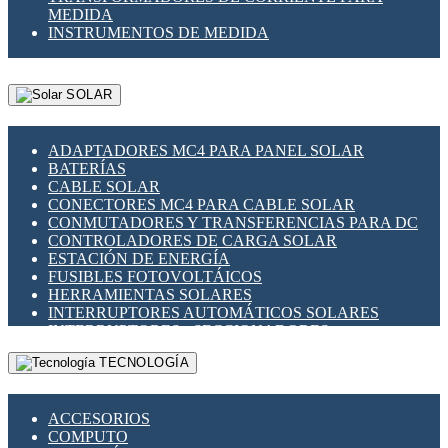
MEDIDA
INSTRUMENTOS DE MEDIDA
SOLAR
ADAPTADORES MC4 PARA PANEL SOLAR
BATERÍAS
CABLE SOLAR
CONECTORES MC4 PARA CABLE SOLAR
CONMUTADORES Y TRANSFERENCIAS PARA DC
CONTROLADORES DE CARGA SOLAR
ESTACIÓN DE ENERGÍA
FUSIBLES FOTOVOLTÁICOS
HERRAMIENTAS SOLARES
INTERRUPTORES AUTOMÁTICOS SOLARES
INTERRUPTORES - SECCIONADORES
FOTOVOLTÁICOS
TECNOLOGÍA
MONTAJE PANEL SOLAR
PORTA FUSIBLES Y SECCIONADORES
FOTOVOLTAICOS
ACCESORIOS
SUPRESOR DE TRANSIENTES SPDS PARA
COMPUTO
APLICACIONES FOTOVOLTAICAS