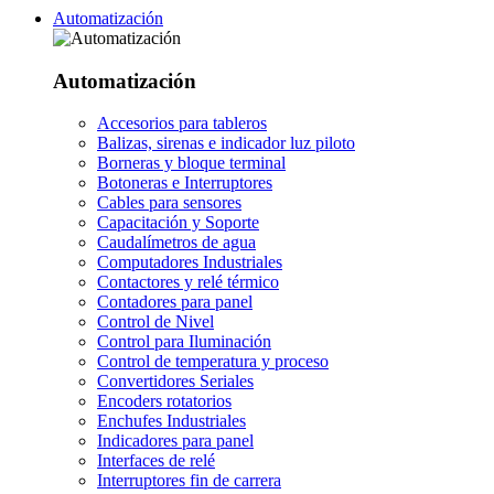
Automatización
Automatización
Accesorios para tableros
Balizas, sirenas e indicador luz piloto
Borneras y bloque terminal
Botoneras e Interruptores
Cables para sensores
Capacitación y Soporte
Caudalímetros de agua
Computadores Industriales
Contactores y relé térmico
Contadores para panel
Control de Nivel
Control para Iluminación
Control de temperatura y proceso
Convertidores Seriales
Encoders rotatorios
Enchufes Industriales
Indicadores para panel
Interfaces de relé
Interruptores fin de carrera