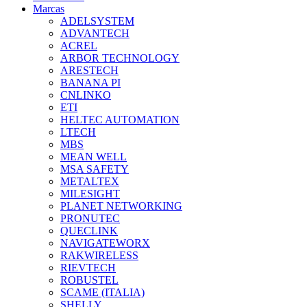
Marcas
ADELSYSTEM
ADVANTECH
ACREL
ARBOR TECHNOLOGY
ARESTECH
BANANA PI
CNLINKO
ETI
HELTEC AUTOMATION
LTECH
MBS
MEAN WELL
MSA SAFETY
METALTEX
MILESIGHT
PLANET NETWORKING
PRONUTEC
QUECLINK
NAVIGATEWORX
RAKWIRELESS
RIEVTECH
ROBUSTEL
SCAME (ITALIA)
SHELLY