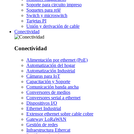
Soporte para circuito impreso
Soquetes para relé
Switch y microswitch
Tarjetas PI
Unión y derivación de cable
Conectividad
Conectividad
Alimentación por ethernet (PoE)
Automatización del hogar
Automatización Industrial
Cámaras para IoT
Capacitación y Soporte
Comunicación banda ancha
Conversores de medios
Conversores serial a ethernet
Dispositivos I/O
Ethernet Industrial
Extensor ethernet sobre cable cobre
Gateway LoRaWAN
Gestión de redes
Infraestructura Ethercat