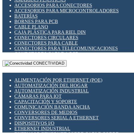
ENCHUFES INDUSTRIALES
ACCESORIOS PARA CONECTORES
INDICADORES PARA PANEL
ACCESORIOS PARA MICROCONTROLADORES
INTERFACES DE RELÉ
BATERÍAS
INTERRUPTORES FIN DE CARRERA
BORNES PARA PCB
LLAVES CONMUTADORAS
CABLE PLANO
MEDIDORES DE ENERGÍA Y TC'S DE CORRIENTE
CAJA PLÁSTICA PARA RIEL DIN
MOTORES PASO A PASO
CONECTORES CIRCULARES
PANTALLAS HMI
CONECTORES PARA CABLE
PLC -CONTROLADORES LÓGICO PROGRAMABLES
CONECTORES PARA TELECOMUNICACIONES
PROGRAMADORES DE HORARIO
CONECTORES CABLE A PCB
PROTECCIÓN ELÉCTRICA
CONECTORES PCB A CABLE
RELÉS DE PROTECCIÓN
CONECTIVIDAD
DIP SWITCHES
SENSORES CAPACITIVOS
DISPLAYS 7 SEGMENTOS
SENSORES DE POSICIÓN LINEAL
FUSIBLES Y PORTAFUSIBLES
SENSORES FOTOELÉCTRICOS
ALIMENTACIÓN POR ETHERNET (POE)
HERRAMIENTAS VARIAS
SENSORES INDUCTIVOS
AUTOMATIZACIÓN DEL HOGAR
ILUMINACIÓN LED
TEMPORIZADORES
AUTOMATIZACIÓN INDUSTRIAL
INTERRUPTORES REED
VARIACS
CÁMARAS PARA IOT
INTERFACES DE RELÉ
VARIADORES DE FRECUENCIA [VDF]
CAPACITACIÓN Y SOPORTE
OTROS RELÉS
SECCIONADORES - INTERRUPTORES
COMUNICACIÓN BANDA ANCHA
PROTECCIÓN TÉRMICA
MAQUINARIA
CONVERSORES DE MEDIOS
RELÉS AUTOMOTRICES
CONVERSORES SERIAL A ETHERNET
RELÉS DE SEÑAL
DISPOSITIVOS I/O
RELÉS DE ESTADO SÓLIDO SSR
ETHERNET INDUSTRIAL
RELÉS INDUSTRIALES
EXTENSOR ETHERNET SOBRE CABLE COBRE