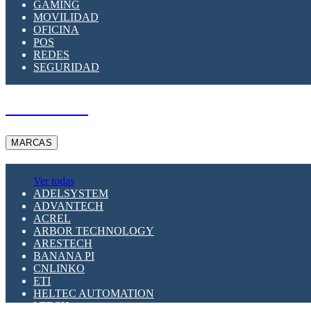
GAMING
MOVILIDAD
OFICINA
POS
REDES
SEGURIDAD
A PEDIDO
MARCAS
Ver todas
ADELSYSTEM
ADVANTECH
ACREL
ARBOR TECHNOLOGY
ARESTECH
BANANA PI
CNLINKO
ETI
HELTEC AUTOMATION
LTECH