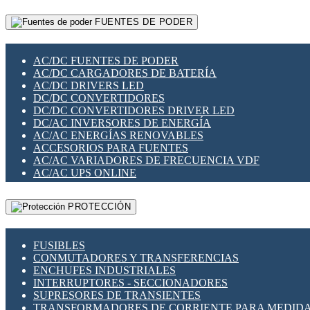
RELÉS INTELIGENTES WIFI
GATEWAY LORAWAN
RELÉS MINIATURA DE POTENCIA
FUENTES DE PODER
GESTIÓN DE REDES
SENSORES MAGNÉTICOS
INFRAESTRUCTURA ETHERCAT
SOPORTE PARA CIRCUITO IMPRESO
PERIFÉRICOS DE RED
SOQUETES PARA RELÉ
AC/DC FUENTES DE PODER
PLACAS MODULARES IOT
SWITCH Y MICROSWITCH
AC/DC CARGADORES DE BATERÍA
SWITCHES Y REDES WIFI
TARJETAS PI
AC/DC DRIVERS LED
SOLUCIONES IOT
UNIÓN Y DERIVACIÓN DE CABLE
DC/DC CONVERTIDORES
SOLUCIONES LORAWAN
DC/DC CONVERTIDORES DRIVER LED
SOLUCIONES RED CELULAR
DC/AC INVERSORES DE ENERGÍA
SEGURIDAD PARA REDES
AC/AC ENERGÍAS RENOVABLES
SWITCHES LAN
ACCESORIOS PARA FUENTES
TELEFONÍA IP (VOIP)
AC/AC VARIADORES DE FRECUENCIA VDF
VIGILANCIA IP (CCTV)
AC/AC UPS ONLINE
MESHTASTIC
PROTECCIÓN
FUSIBLES
CONMUTADORES Y TRANSFERENCIAS
ENCHUFES INDUSTRIALES
INTERRUPTORES - SECCIONADORES
SUPRESORES DE TRANSIENTES
TRANSFORMADORES DE CORRIENTE PARA MEDID