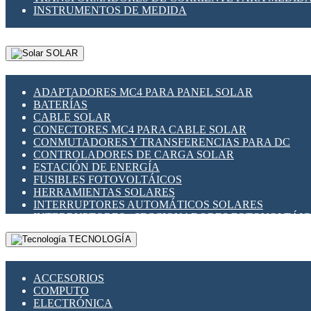
INSTRUMENTOS DE MEDIDA
SOLAR
ADAPTADORES MC4 PARA PANEL SOLAR
BATERÍAS
CABLE SOLAR
CONECTORES MC4 PARA CABLE SOLAR
CONMUTADORES Y TRANSFERENCIAS PARA DC
CONTROLADORES DE CARGA SOLAR
ESTACIÓN DE ENERGÍA
FUSIBLES FOTOVOLTÁICOS
HERRAMIENTAS SOLARES
INTERRUPTORES AUTOMÁTICOS SOLARES
INTERRUPTORES - SECCIONADORES FOTOVOLTÁI
MONTAJE PANEL SOLAR
TECNOLOGÍA
PORTA FUSIBLES Y SECCIONADORES FOTOVOLTAI
SUPRESOR DE TRANSIENTES SPDS PARA APLICACI
ACCESORIOS
COMPUTO
ELECTRÓNICA