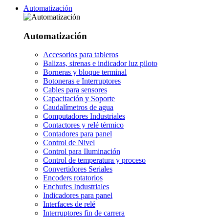
Automatización
Automatización
Accesorios para tableros
Balizas, sirenas e indicador luz piloto
Borneras y bloque terminal
Botoneras e Interruptores
Cables para sensores
Capacitación y Soporte
Caudalímetros de agua
Computadores Industriales
Contactores y relé térmico
Contadores para panel
Control de Nivel
Control para Iluminación
Control de temperatura y proceso
Convertidores Seriales
Encoders rotatorios
Enchufes Industriales
Indicadores para panel
Interfaces de relé
Interruptores fin de carrera