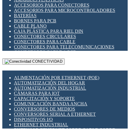
ENCHUFES INDUSTRIALES
ACCESORIOS PARA CONECTORES
INDICADORES PARA PANEL
ACCESORIOS PARA MICROCONTROLADORES
INTERFACES DE RELÉ
BATERÍAS
INTERRUPTORES FIN DE CARRERA
BORNES PARA PCB
LLAVES CONMUTADORAS
CABLE PLANO
MEDIDORES DE ENERGÍA Y TC'S DE CORRIENTE
CAJA PLÁSTICA PARA RIEL DIN
MOTORES PASO A PASO
CONECTORES CIRCULARES
PANTALLAS HMI
CONECTORES PARA CABLE
PLC -CONTROLADORES LÓGICO PROGRAMABLES
CONECTORES PARA TELECOMUNICACIONES
PROGRAMADORES DE HORARIO
CONECTORES CABLE A PCB
PROTECCIÓN ELÉCTRICA
CONECTORES PCB A CABLE
RELÉS DE PROTECCIÓN
CONECTIVIDAD
DIP SWITCHES
SENSORES CAPACITIVOS
DISPLAYS 7 SEGMENTOS
SENSORES DE POSICIÓN LINEAL
FUSIBLES Y PORTAFUSIBLES
SENSORES FOTOELÉCTRICOS
ALIMENTACIÓN POR ETHERNET (POE)
HERRAMIENTAS VARIAS
SENSORES INDUCTIVOS
AUTOMATIZACIÓN DEL HOGAR
ILUMINACIÓN LED
TEMPORIZADORES
AUTOMATIZACIÓN INDUSTRIAL
INTERRUPTORES REED
VARIACS
CÁMARAS PARA IOT
INTERFACES DE RELÉ
VARIADORES DE FRECUENCIA [VDF]
CAPACITACIÓN Y SOPORTE
OTROS RELÉS
SECCIONADORES - INTERRUPTORES
COMUNICACIÓN BANDA ANCHA
PROTECCIÓN TÉRMICA
MAQUINARIA
CONVERSORES DE MEDIOS
RELÉS AUTOMOTRICES
CONVERSORES SERIAL A ETHERNET
RELÉS DE SEÑAL
DISPOSITIVOS I/O
RELÉS DE ESTADO SÓLIDO SSR
ETHERNET INDUSTRIAL
RELÉS INDUSTRIALES
EXTENSOR ETHERNET SOBRE CABLE COBRE