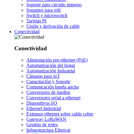
Soporte para circuito impreso
Soquetes para relé
Switch y microswitch
Tarjetas PI
Unión y derivación de cable
Conectividad
Conectividad
Alimentación por ethernet (PoE)
Automatización del hogar
Automatización Industrial
Cámaras para IoT
Capacitación y Soporte
Comunicación banda ancha
Conversores de medios
Conversores serial a ethernet
Dispositivos I/O
Ethernet Industrial
Extensor ethernet sobre cable cobre
Gateway LoRaWAN
Gestión de redes
Infraestructura Ethercat