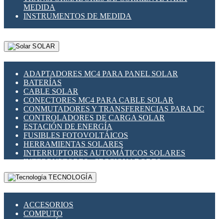
MEDIDA
INSTRUMENTOS DE MEDIDA
SOLAR
ADAPTADORES MC4 PARA PANEL SOLAR
BATERÍAS
CABLE SOLAR
CONECTORES MC4 PARA CABLE SOLAR
CONMUTADORES Y TRANSFERENCIAS PARA DC
CONTROLADORES DE CARGA SOLAR
ESTACIÓN DE ENERGÍA
FUSIBLES FOTOVOLTÁICOS
HERRAMIENTAS SOLARES
INTERRUPTORES AUTOMÁTICOS SOLARES
INTERRUPTORES - SECCIONADORES
FOTOVOLTÁICOS
TECNOLOGÍA
MONTAJE PANEL SOLAR
PORTA FUSIBLES Y SECCIONADORES
FOTOVOLTAICOS
ACCESORIOS
SUPRESOR DE TRANSIENTES SPDS PARA
COMPUTO
APLICACIONES FOTOVOLTAICAS