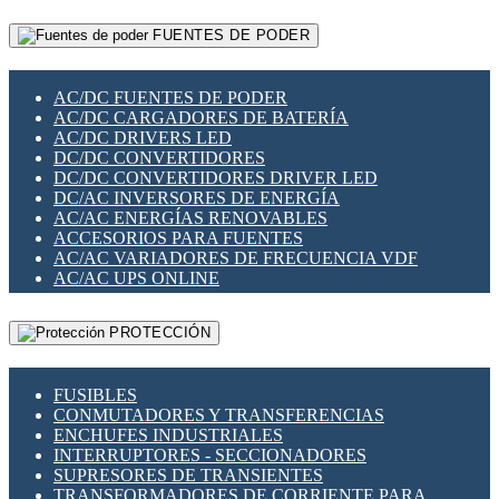
RELÉS INTELIGENTES WIFI
GATEWAY LORAWAN
RELÉS MINIATURA DE POTENCIA
FUENTES DE PODER
GESTIÓN DE REDES
SENSORES MAGNÉTICOS
INFRAESTRUCTURA ETHERCAT
SOPORTE PARA CIRCUITO IMPRESO
PERIFÉRICOS DE RED
SOQUETES PARA RELÉ
AC/DC FUENTES DE PODER
PLACAS MODULARES IOT
SWITCH Y MICROSWITCH
AC/DC CARGADORES DE BATERÍA
SWITCHES Y REDES WIFI
TARJETAS PI
AC/DC DRIVERS LED
SOLUCIONES IOT
UNIÓN Y DERIVACIÓN DE CABLE
DC/DC CONVERTIDORES
SOLUCIONES LORAWAN
DC/DC CONVERTIDORES DRIVER LED
SOLUCIONES RED CELULAR
DC/AC INVERSORES DE ENERGÍA
SEGURIDAD PARA REDES
AC/AC ENERGÍAS RENOVABLES
SWITCHES LAN
ACCESORIOS PARA FUENTES
TELEFONÍA IP (VOIP)
AC/AC VARIADORES DE FRECUENCIA VDF
VIGILANCIA IP (CCTV)
AC/AC UPS ONLINE
MESHTASTIC
PROTECCIÓN
FUSIBLES
CONMUTADORES Y TRANSFERENCIAS
ENCHUFES INDUSTRIALES
INTERRUPTORES - SECCIONADORES
SUPRESORES DE TRANSIENTES
TRANSFORMADORES DE CORRIENTE PARA