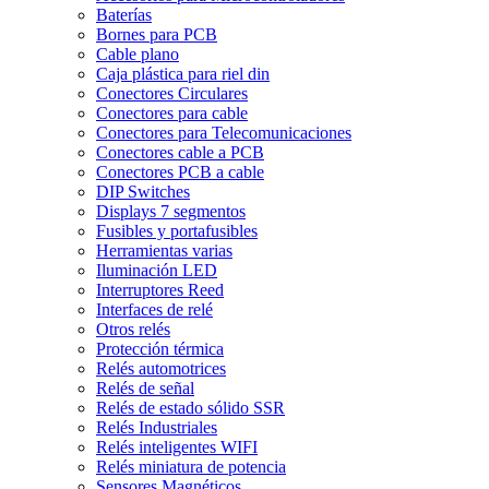
Baterías
Bornes para PCB
Cable plano
Caja plástica para riel din
Conectores Circulares
Conectores para cable
Conectores para Telecomunicaciones
Conectores cable a PCB
Conectores PCB a cable
DIP Switches
Displays 7 segmentos
Fusibles y portafusibles
Herramientas varias
Iluminación LED
Interruptores Reed
Interfaces de relé
Otros relés
Protección térmica
Relés automotrices
Relés de señal
Relés de estado sólido SSR
Relés Industriales
Relés inteligentes WIFI
Relés miniatura de potencia
Sensores Magnéticos