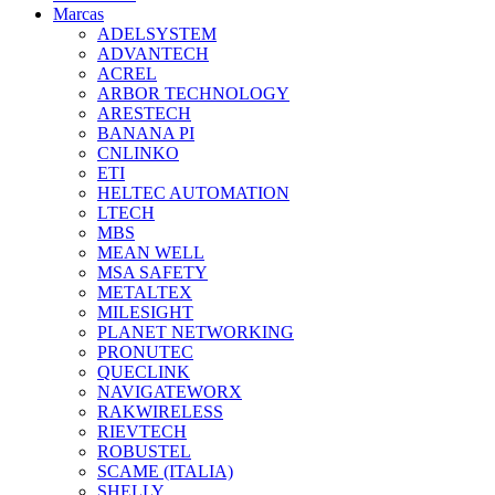
Marcas
ADELSYSTEM
ADVANTECH
ACREL
ARBOR TECHNOLOGY
ARESTECH
BANANA PI
CNLINKO
ETI
HELTEC AUTOMATION
LTECH
MBS
MEAN WELL
MSA SAFETY
METALTEX
MILESIGHT
PLANET NETWORKING
PRONUTEC
QUECLINK
NAVIGATEWORX
RAKWIRELESS
RIEVTECH
ROBUSTEL
SCAME (ITALIA)
SHELLY