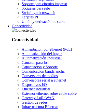
Soporte para circuito impreso
Soquetes para relé
Switch y microswitch
Tarjetas PI
Unión y derivación de cable
Conectividad
Conectividad
Alimentación por ethernet (PoE)
Automatización del hogar
Automatización Industrial
Cámaras para IoT
Capacitación y Soporte
Comunicación banda ancha
Conversores de medios
Conversores serial a ethernet
Dispositivos I/O
Ethernet Industrial
Extensor ethernet sobre cable cobre
Gateway LoRaWAN
Gestión de redes
Infraestructura Ethercat