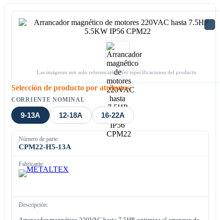
Las imágenes son solo referenciales. Ver especificaciones del producto.
Selección de producto por atributos
CORRIENTE NOMINAL
9-13A
12-18A
16-22A
Número de parte:
CPM22-H5-13A
Fabricante:
Descripción:
Arrancador magnético 220VAC hasta 7.5HP, optimiza el arranque de