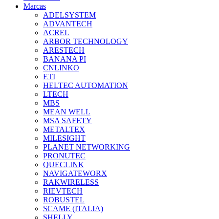
Marcas
ADELSYSTEM
ADVANTECH
ACREL
ARBOR TECHNOLOGY
ARESTECH
BANANA PI
CNLINKO
ETI
HELTEC AUTOMATION
LTECH
MBS
MEAN WELL
MSA SAFETY
METALTEX
MILESIGHT
PLANET NETWORKING
PRONUTEC
QUECLINK
NAVIGATEWORX
RAKWIRELESS
RIEVTECH
ROBUSTEL
SCAME (ITALIA)
SHELLY