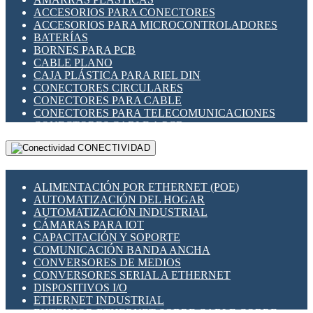
ENCHUFES INDUSTRIALES
ACCESORIOS PARA CONECTORES
INDICADORES PARA PANEL
ACCESORIOS PARA MICROCONTROLADORES
INTERFACES DE RELÉ
BATERÍAS
INTERRUPTORES FIN DE CARRERA
BORNES PARA PCB
LLAVES CONMUTADORAS
CABLE PLANO
MEDIDORES DE ENERGÍA Y TC'S DE CORRIENTE
CAJA PLÁSTICA PARA RIEL DIN
MOTORES PASO A PASO
CONECTORES CIRCULARES
PANTALLAS HMI
CONECTORES PARA CABLE
PLC -CONTROLADORES LÓGICO PROGRAMABLES
CONECTORES PARA TELECOMUNICACIONES
PROGRAMADORES DE HORARIO
CONECTORES CABLE A PCB
PROTECCIÓN ELÉCTRICA
CONECTORES PCB A CABLE
RELÉS DE PROTECCIÓN
CONECTIVIDAD
DIP SWITCHES
SENSORES CAPACITIVOS
DISPLAYS 7 SEGMENTOS
SENSORES DE POSICIÓN LINEAL
FUSIBLES Y PORTAFUSIBLES
SENSORES FOTOELÉCTRICOS
ALIMENTACIÓN POR ETHERNET (POE)
HERRAMIENTAS VARIAS
SENSORES INDUCTIVOS
AUTOMATIZACIÓN DEL HOGAR
ILUMINACIÓN LED
TEMPORIZADORES
AUTOMATIZACIÓN INDUSTRIAL
INTERRUPTORES REED
VARIACS
CÁMARAS PARA IOT
INTERFACES DE RELÉ
VARIADORES DE FRECUENCIA [VDF]
CAPACITACIÓN Y SOPORTE
OTROS RELÉS
SECCIONADORES - INTERRUPTORES
COMUNICACIÓN BANDA ANCHA
PROTECCIÓN TÉRMICA
MAQUINARIA
CONVERSORES DE MEDIOS
RELÉS AUTOMOTRICES
CONVERSORES SERIAL A ETHERNET
RELÉS DE SEÑAL
DISPOSITIVOS I/O
RELÉS DE ESTADO SÓLIDO SSR
ETHERNET INDUSTRIAL
RELÉS INDUSTRIALES
EXTENSOR ETHERNET SOBRE CABLE COBRE