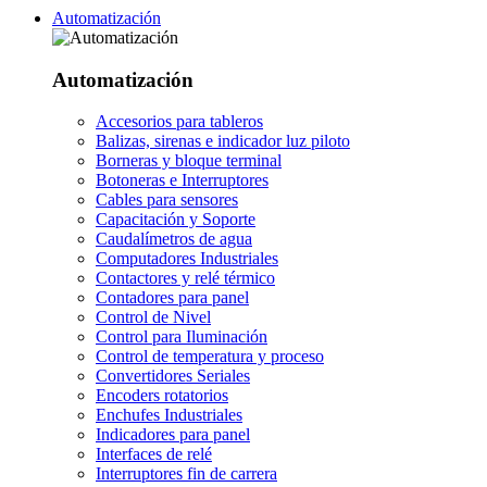
Automatización
Automatización
Accesorios para tableros
Balizas, sirenas e indicador luz piloto
Borneras y bloque terminal
Botoneras e Interruptores
Cables para sensores
Capacitación y Soporte
Caudalímetros de agua
Computadores Industriales
Contactores y relé térmico
Contadores para panel
Control de Nivel
Control para Iluminación
Control de temperatura y proceso
Convertidores Seriales
Encoders rotatorios
Enchufes Industriales
Indicadores para panel
Interfaces de relé
Interruptores fin de carrera