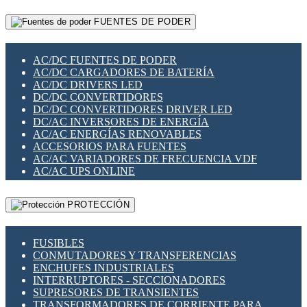
RELÉS INTELIGENTES WIFI
GATEWAY LORAWAN
RELÉS MINIATURA DE POTENCIA
FUENTES DE PODER
GESTIÓN DE REDES
SENSORES MAGNÉTICOS
INFRAESTRUCTURA ETHERCAT
SOPORTE PARA CIRCUITO IMPRESO
PERIFÉRICOS DE RED
SOQUETES PARA RELÉ
AC/DC FUENTES DE PODER
PLACAS MODULARES IOT
SWITCH Y MICROSWITCH
AC/DC CARGADORES DE BATERÍA
SWITCHES Y REDES WIFI
TARJETAS PI
AC/DC DRIVERS LED
SOLUCIONES IOT
UNIÓN Y DERIVACIÓN DE CABLE
DC/DC CONVERTIDORES
SOLUCIONES LORAWAN
DC/DC CONVERTIDORES DRIVER LED
SOLUCIONES RED CELULAR
DC/AC INVERSORES DE ENERGÍA
SEGURIDAD PARA REDES
AC/AC ENERGÍAS RENOVABLES
SWITCHES LAN
ACCESORIOS PARA FUENTES
TELEFONÍA IP (VOIP)
AC/AC VARIADORES DE FRECUENCIA VDF
VIGILANCIA IP (CCTV)
AC/AC UPS ONLINE
MESHTASTIC
PROTECCIÓN
FUSIBLES
CONMUTADORES Y TRANSFERENCIAS
ENCHUFES INDUSTRIALES
INTERRUPTORES - SECCIONADORES
SUPRESORES DE TRANSIENTES
TRANSFORMADORES DE CORRIENTE PARA