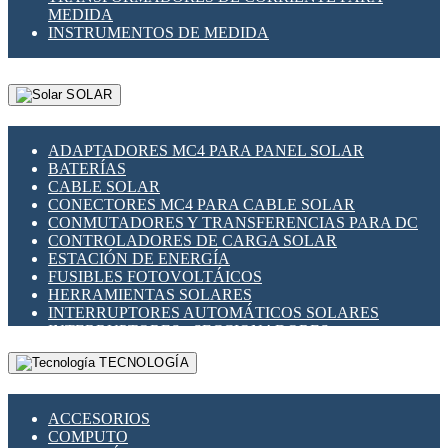
MEDIDA
INSTRUMENTOS DE MEDIDA
SOLAR
ADAPTADORES MC4 PARA PANEL SOLAR
BATERÍAS
CABLE SOLAR
CONECTORES MC4 PARA CABLE SOLAR
CONMUTADORES Y TRANSFERENCIAS PARA DC
CONTROLADORES DE CARGA SOLAR
ESTACIÓN DE ENERGÍA
FUSIBLES FOTOVOLTÁICOS
HERRAMIENTAS SOLARES
INTERRUPTORES AUTOMÁTICOS SOLARES
INTERRUPTORES - SECCIONADORES
FOTOVOLTÁICOS
TECNOLOGÍA
MONTAJE PANEL SOLAR
PORTA FUSIBLES Y SECCIONADORES
FOTOVOLTAICOS
ACCESORIOS
SUPRESOR DE TRANSIENTES SPDS PARA
COMPUTO
APLICACIONES FOTOVOLTAICAS