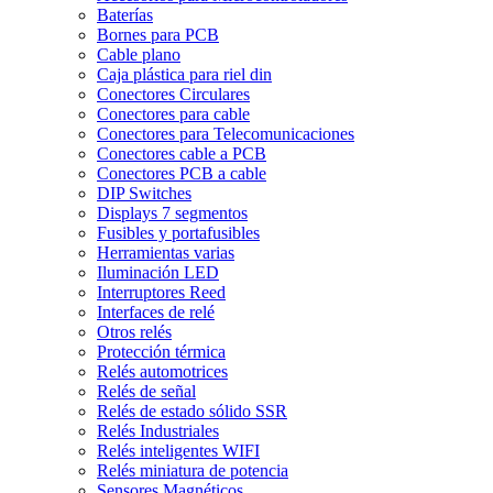
Baterías
Bornes para PCB
Cable plano
Caja plástica para riel din
Conectores Circulares
Conectores para cable
Conectores para Telecomunicaciones
Conectores cable a PCB
Conectores PCB a cable
DIP Switches
Displays 7 segmentos
Fusibles y portafusibles
Herramientas varias
Iluminación LED
Interruptores Reed
Interfaces de relé
Otros relés
Protección térmica
Relés automotrices
Relés de señal
Relés de estado sólido SSR
Relés Industriales
Relés inteligentes WIFI
Relés miniatura de potencia
Sensores Magnéticos