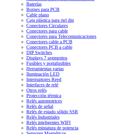
Baterías
Bornes para PCB
Cable plano
Caja plástica para riel din
Conectores Circulares
Conectores para cable
Conectores para Telecomunicaciones
Conectores cable a PCB
Conectores PCB a cable
DIP Switches
Displays 7 segmentos
Fusibles y portafusibles
Herramientas varias
Iluminación LED
Interruptores Reed
Interfaces de relé
Otros relés
Protección térmica
Relés automotrices
Relés de señal
Relés de estado sólido SSR
Relés Industriales
Relés inteligentes WIFI
Relés miniatura de potencia
Sensores Magnéticos