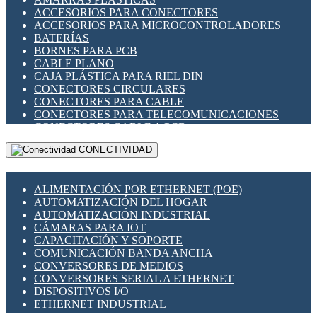
ENCHUFES INDUSTRIALES
ACCESORIOS PARA CONECTORES
INDICADORES PARA PANEL
ACCESORIOS PARA MICROCONTROLADORES
INTERFACES DE RELÉ
BATERÍAS
INTERRUPTORES FIN DE CARRERA
BORNES PARA PCB
LLAVES CONMUTADORAS
CABLE PLANO
MEDIDORES DE ENERGÍA Y TC'S DE CORRIENTE
CAJA PLÁSTICA PARA RIEL DIN
MOTORES PASO A PASO
CONECTORES CIRCULARES
PANTALLAS HMI
CONECTORES PARA CABLE
PLC -CONTROLADORES LÓGICO PROGRAMABLES
CONECTORES PARA TELECOMUNICACIONES
PROGRAMADORES DE HORARIO
CONECTORES CABLE A PCB
PROTECCIÓN ELÉCTRICA
CONECTORES PCB A CABLE
RELÉS DE PROTECCIÓN
CONECTIVIDAD
DIP SWITCHES
SENSORES CAPACITIVOS
DISPLAYS 7 SEGMENTOS
SENSORES DE POSICIÓN LINEAL
FUSIBLES Y PORTAFUSIBLES
SENSORES FOTOELÉCTRICOS
ALIMENTACIÓN POR ETHERNET (POE)
HERRAMIENTAS VARIAS
SENSORES INDUCTIVOS
AUTOMATIZACIÓN DEL HOGAR
ILUMINACIÓN LED
TEMPORIZADORES
AUTOMATIZACIÓN INDUSTRIAL
INTERRUPTORES REED
VARIACS
CÁMARAS PARA IOT
INTERFACES DE RELÉ
VARIADORES DE FRECUENCIA [VDF]
CAPACITACIÓN Y SOPORTE
OTROS RELÉS
SECCIONADORES - INTERRUPTORES
COMUNICACIÓN BANDA ANCHA
PROTECCIÓN TÉRMICA
MAQUINARIA
CONVERSORES DE MEDIOS
RELÉS AUTOMOTRICES
CONVERSORES SERIAL A ETHERNET
RELÉS DE SEÑAL
DISPOSITIVOS I/O
RELÉS DE ESTADO SÓLIDO SSR
ETHERNET INDUSTRIAL
RELÉS INDUSTRIALES
EXTENSOR ETHERNET SOBRE CABLE COBRE