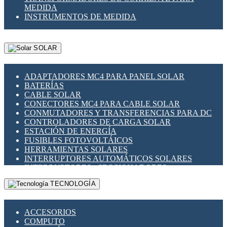
MEDIDA
INSTRUMENTOS DE MEDIDA
SOLAR
ADAPTADORES MC4 PARA PANEL SOLAR
BATERÍAS
CABLE SOLAR
CONECTORES MC4 PARA CABLE SOLAR
CONMUTADORES Y TRANSFERENCIAS PARA DC
CONTROLADORES DE CARGA SOLAR
ESTACIÓN DE ENERGÍA
FUSIBLES FOTOVOLTÁICOS
HERRAMIENTAS SOLARES
INTERRUPTORES AUTOMÁTICOS SOLARES
INTERRUPTORES - SECCIONADORES
FOTOVOLTÁICOS
TECNOLOGÍA
MONTAJE PANEL SOLAR
PORTA FUSIBLES Y SECCIONADORES
FOTOVOLTAICOS
ACCESORIOS
SUPRESOR DE TRANSIENTES SPDS PARA
COMPUTO
APLICACIONES FOTOVOLTAICAS