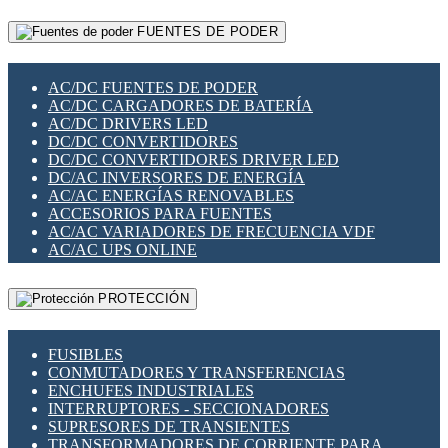
RELÉS INTELIGENTES WIFI
GATEWAY LORAWAN
RELÉS MINIATURA DE POTENCIA
FUENTES DE PODER
GESTIÓN DE REDES
SENSORES MAGNÉTICOS
INFRAESTRUCTURA ETHERCAT
SOPORTE PARA CIRCUITO IMPRESO
PERIFÉRICOS DE RED
SOQUETES PARA RELÉ
AC/DC FUENTES DE PODER
PLACAS MODULARES IOT
SWITCH Y MICROSWITCH
AC/DC CARGADORES DE BATERÍA
SWITCHES Y REDES WIFI
TARJETAS PI
AC/DC DRIVERS LED
SOLUCIONES IOT
UNIÓN Y DERIVACIÓN DE CABLE
DC/DC CONVERTIDORES
SOLUCIONES LORAWAN
DC/DC CONVERTIDORES DRIVER LED
SOLUCIONES RED CELULAR
DC/AC INVERSORES DE ENERGÍA
SEGURIDAD PARA REDES
AC/AC ENERGÍAS RENOVABLES
SWITCHES LAN
ACCESORIOS PARA FUENTES
TELEFONÍA IP (VOIP)
AC/AC VARIADORES DE FRECUENCIA VDF
VIGILANCIA IP (CCTV)
AC/AC UPS ONLINE
MESHTASTIC
PROTECCIÓN
FUSIBLES
CONMUTADORES Y TRANSFERENCIAS
ENCHUFES INDUSTRIALES
INTERRUPTORES - SECCIONADORES
SUPRESORES DE TRANSIENTES
TRANSFORMADORES DE CORRIENTE PARA