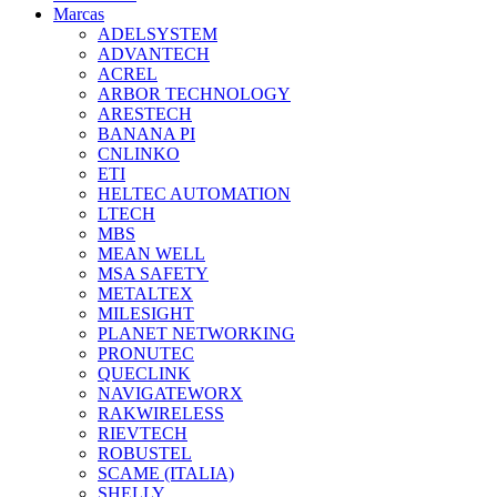
Marcas
ADELSYSTEM
ADVANTECH
ACREL
ARBOR TECHNOLOGY
ARESTECH
BANANA PI
CNLINKO
ETI
HELTEC AUTOMATION
LTECH
MBS
MEAN WELL
MSA SAFETY
METALTEX
MILESIGHT
PLANET NETWORKING
PRONUTEC
QUECLINK
NAVIGATEWORX
RAKWIRELESS
RIEVTECH
ROBUSTEL
SCAME (ITALIA)
SHELLY