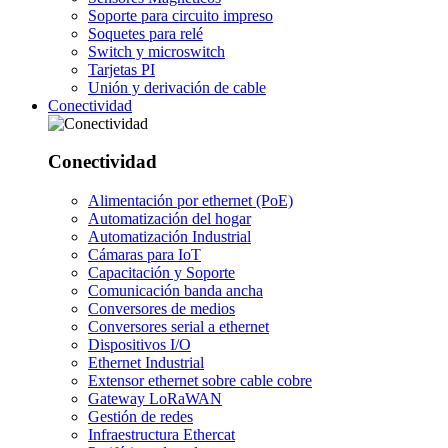
Soporte para circuito impreso
Soquetes para relé
Switch y microswitch
Tarjetas PI
Unión y derivación de cable
Conectividad
Conectividad
Alimentación por ethernet (PoE)
Automatización del hogar
Automatización Industrial
Cámaras para IoT
Capacitación y Soporte
Comunicación banda ancha
Conversores de medios
Conversores serial a ethernet
Dispositivos I/O
Ethernet Industrial
Extensor ethernet sobre cable cobre
Gateway LoRaWAN
Gestión de redes
Infraestructura Ethercat