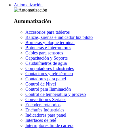
Automatización
Automatización
Accesorios para tableros
Balizas, sirenas e indicador luz piloto
Borneras y bloque terminal
Botoneras e Interruptores
Cables para sensores
Capacitación y Soporte
Caudalímetros de agua
Computadores Industriales
Contactores y relé térmico
Contadores para panel
Control de Nivel
Control para Iluminación
Control de temperatura y proceso
Convertidores Seriales
Encoders rotatorios
Enchufes Industriales
Indicadores para panel
Interfaces de relé
Interruptores fin de carrera