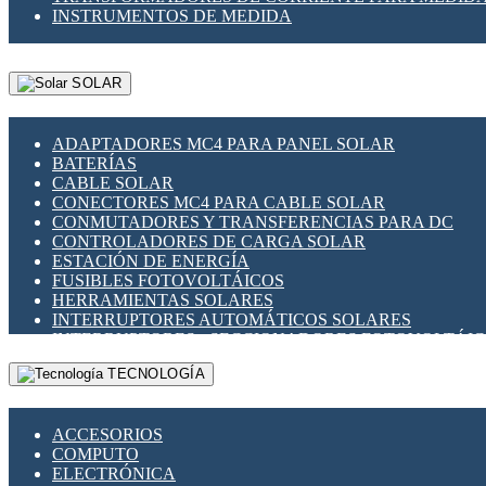
INSTRUMENTOS DE MEDIDA
SOLAR
ADAPTADORES MC4 PARA PANEL SOLAR
BATERÍAS
CABLE SOLAR
CONECTORES MC4 PARA CABLE SOLAR
CONMUTADORES Y TRANSFERENCIAS PARA DC
CONTROLADORES DE CARGA SOLAR
ESTACIÓN DE ENERGÍA
FUSIBLES FOTOVOLTÁICOS
HERRAMIENTAS SOLARES
INTERRUPTORES AUTOMÁTICOS SOLARES
INTERRUPTORES - SECCIONADORES FOTOVOLTÁI
MONTAJE PANEL SOLAR
TECNOLOGÍA
PORTA FUSIBLES Y SECCIONADORES FOTOVOLTAI
SUPRESOR DE TRANSIENTES SPDS PARA APLICACI
ACCESORIOS
COMPUTO
ELECTRÓNICA