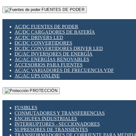
RELÉS INTELIGENTES WIFI
GATEWAY LORAWAN
RELÉS MINIATURA DE POTENCIA
FUENTES DE PODER
GESTIÓN DE REDES
SENSORES MAGNÉTICOS
INFRAESTRUCTURA ETHERCAT
SOPORTE PARA CIRCUITO IMPRESO
PERIFÉRICOS DE RED
SOQUETES PARA RELÉ
AC/DC FUENTES DE PODER
PLACAS MODULARES IOT
SWITCH Y MICROSWITCH
AC/DC CARGADORES DE BATERÍA
SWITCHES Y REDES WIFI
TARJETAS PI
AC/DC DRIVERS LED
SOLUCIONES IOT
UNIÓN Y DERIVACIÓN DE CABLE
DC/DC CONVERTIDORES
SOLUCIONES LORAWAN
DC/DC CONVERTIDORES DRIVER LED
SOLUCIONES RED CELULAR
DC/AC INVERSORES DE ENERGÍA
SEGURIDAD PARA REDES
AC/AC ENERGÍAS RENOVABLES
SWITCHES LAN
ACCESORIOS PARA FUENTES
TELEFONÍA IP (VOIP)
AC/AC VARIADORES DE FRECUENCIA VDF
VIGILANCIA IP (CCTV)
AC/AC UPS ONLINE
MESHTASTIC
PROTECCIÓN
FUSIBLES
CONMUTADORES Y TRANSFERENCIAS
ENCHUFES INDUSTRIALES
INTERRUPTORES - SECCIONADORES
SUPRESORES DE TRANSIENTES
TRANSFORMADORES DE CORRIENTE PARA MEDID