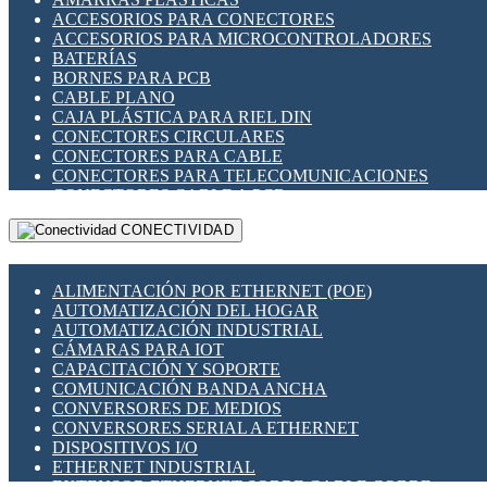
ENCHUFES INDUSTRIALES
ACCESORIOS PARA CONECTORES
INDICADORES PARA PANEL
ACCESORIOS PARA MICROCONTROLADORES
INTERFACES DE RELÉ
BATERÍAS
INTERRUPTORES FIN DE CARRERA
BORNES PARA PCB
LLAVES CONMUTADORAS
CABLE PLANO
MEDIDORES DE ENERGÍA Y TC'S DE CORRIENTE
CAJA PLÁSTICA PARA RIEL DIN
MOTORES PASO A PASO
CONECTORES CIRCULARES
PANTALLAS HMI
CONECTORES PARA CABLE
PLC -CONTROLADORES LÓGICO PROGRAMABLES
CONECTORES PARA TELECOMUNICACIONES
PROGRAMADORES DE HORARIO
CONECTORES CABLE A PCB
PROTECCIÓN ELÉCTRICA
CONECTORES PCB A CABLE
RELÉS DE PROTECCIÓN
CONECTIVIDAD
DIP SWITCHES
SENSORES CAPACITIVOS
DISPLAYS 7 SEGMENTOS
SENSORES DE POSICIÓN LINEAL
FUSIBLES Y PORTAFUSIBLES
SENSORES FOTOELÉCTRICOS
ALIMENTACIÓN POR ETHERNET (POE)
HERRAMIENTAS VARIAS
SENSORES INDUCTIVOS
AUTOMATIZACIÓN DEL HOGAR
ILUMINACIÓN LED
TEMPORIZADORES
AUTOMATIZACIÓN INDUSTRIAL
INTERRUPTORES REED
VARIACS
CÁMARAS PARA IOT
INTERFACES DE RELÉ
VARIADORES DE FRECUENCIA [VDF]
CAPACITACIÓN Y SOPORTE
OTROS RELÉS
SECCIONADORES - INTERRUPTORES
COMUNICACIÓN BANDA ANCHA
PROTECCIÓN TÉRMICA
MAQUINARIA
CONVERSORES DE MEDIOS
RELÉS AUTOMOTRICES
CONVERSORES SERIAL A ETHERNET
RELÉS DE SEÑAL
DISPOSITIVOS I/O
RELÉS DE ESTADO SÓLIDO SSR
ETHERNET INDUSTRIAL
RELÉS INDUSTRIALES
EXTENSOR ETHERNET SOBRE CABLE COBRE