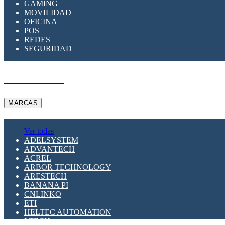
GAMING
MOVILIDAD
OFICINA
POS
REDES
SEGURIDAD
A PEDIDO
MARCAS
Ver todas
ADELSYSTEM
ADVANTECH
ACREL
ARBOR TECHNOLOGY
ARESTECH
BANANA PI
CNLINKO
ETI
HELTEC AUTOMATION
LTECH