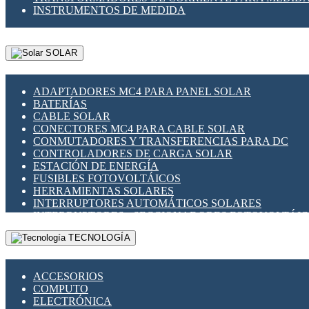
INSTRUMENTOS DE MEDIDA
SOLAR
ADAPTADORES MC4 PARA PANEL SOLAR
BATERÍAS
CABLE SOLAR
CONECTORES MC4 PARA CABLE SOLAR
CONMUTADORES Y TRANSFERENCIAS PARA DC
CONTROLADORES DE CARGA SOLAR
ESTACIÓN DE ENERGÍA
FUSIBLES FOTOVOLTÁICOS
HERRAMIENTAS SOLARES
INTERRUPTORES AUTOMÁTICOS SOLARES
INTERRUPTORES - SECCIONADORES FOTOVOLTÁI
MONTAJE PANEL SOLAR
TECNOLOGÍA
PORTA FUSIBLES Y SECCIONADORES FOTOVOLTAI
SUPRESOR DE TRANSIENTES SPDS PARA APLICACI
ACCESORIOS
COMPUTO
ELECTRÓNICA