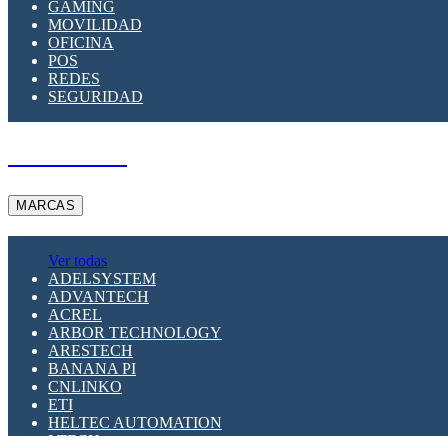
GAMING
MOVILIDAD
OFICINA
POS
REDES
SEGURIDAD
A PEDIDO
MARCAS
Ver todas
ADELSYSTEM
ADVANTECH
ACREL
ARBOR TECHNOLOGY
ARESTECH
BANANA PI
CNLINKO
ETI
HELTEC AUTOMATION
LTECH