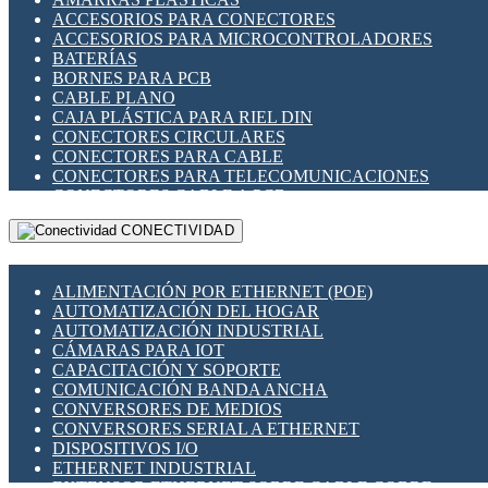
ENCHUFES INDUSTRIALES
ACCESORIOS PARA CONECTORES
INDICADORES PARA PANEL
ACCESORIOS PARA MICROCONTROLADORES
INTERFACES DE RELÉ
BATERÍAS
INTERRUPTORES FIN DE CARRERA
BORNES PARA PCB
LLAVES CONMUTADORAS
CABLE PLANO
MEDIDORES DE ENERGÍA Y TC'S DE CORRIENTE
CAJA PLÁSTICA PARA RIEL DIN
MOTORES PASO A PASO
CONECTORES CIRCULARES
PANTALLAS HMI
CONECTORES PARA CABLE
PLC -CONTROLADORES LÓGICO PROGRAMABLES
CONECTORES PARA TELECOMUNICACIONES
PROGRAMADORES DE HORARIO
CONECTORES CABLE A PCB
PROTECCIÓN ELÉCTRICA
CONECTORES PCB A CABLE
RELÉS DE PROTECCIÓN
CONECTIVIDAD
DIP SWITCHES
SENSORES CAPACITIVOS
DISPLAYS 7 SEGMENTOS
SENSORES DE POSICIÓN LINEAL
FUSIBLES Y PORTAFUSIBLES
SENSORES FOTOELÉCTRICOS
ALIMENTACIÓN POR ETHERNET (POE)
HERRAMIENTAS VARIAS
SENSORES INDUCTIVOS
AUTOMATIZACIÓN DEL HOGAR
ILUMINACIÓN LED
TEMPORIZADORES
AUTOMATIZACIÓN INDUSTRIAL
INTERRUPTORES REED
VARIACS
CÁMARAS PARA IOT
INTERFACES DE RELÉ
VARIADORES DE FRECUENCIA [VDF]
CAPACITACIÓN Y SOPORTE
OTROS RELÉS
SECCIONADORES - INTERRUPTORES
COMUNICACIÓN BANDA ANCHA
PROTECCIÓN TÉRMICA
MAQUINARIA
CONVERSORES DE MEDIOS
RELÉS AUTOMOTRICES
CONVERSORES SERIAL A ETHERNET
RELÉS DE SEÑAL
DISPOSITIVOS I/O
RELÉS DE ESTADO SÓLIDO SSR
ETHERNET INDUSTRIAL
RELÉS INDUSTRIALES
EXTENSOR ETHERNET SOBRE CABLE COBRE