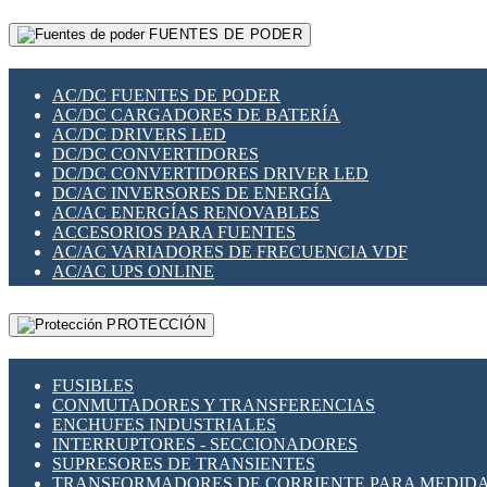
RELÉS INTELIGENTES WIFI
GATEWAY LORAWAN
RELÉS MINIATURA DE POTENCIA
FUENTES DE PODER
GESTIÓN DE REDES
SENSORES MAGNÉTICOS
INFRAESTRUCTURA ETHERCAT
SOPORTE PARA CIRCUITO IMPRESO
PERIFÉRICOS DE RED
SOQUETES PARA RELÉ
AC/DC FUENTES DE PODER
PLACAS MODULARES IOT
SWITCH Y MICROSWITCH
AC/DC CARGADORES DE BATERÍA
SWITCHES Y REDES WIFI
TARJETAS PI
AC/DC DRIVERS LED
SOLUCIONES IOT
UNIÓN Y DERIVACIÓN DE CABLE
DC/DC CONVERTIDORES
SOLUCIONES LORAWAN
DC/DC CONVERTIDORES DRIVER LED
SOLUCIONES RED CELULAR
DC/AC INVERSORES DE ENERGÍA
SEGURIDAD PARA REDES
AC/AC ENERGÍAS RENOVABLES
SWITCHES LAN
ACCESORIOS PARA FUENTES
TELEFONÍA IP (VOIP)
AC/AC VARIADORES DE FRECUENCIA VDF
VIGILANCIA IP (CCTV)
AC/AC UPS ONLINE
MESHTASTIC
PROTECCIÓN
FUSIBLES
CONMUTADORES Y TRANSFERENCIAS
ENCHUFES INDUSTRIALES
INTERRUPTORES - SECCIONADORES
SUPRESORES DE TRANSIENTES
TRANSFORMADORES DE CORRIENTE PARA MEDID