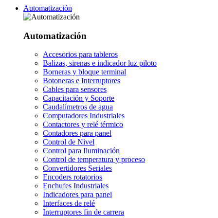
Automatización
Automatización
Accesorios para tableros
Balizas, sirenas e indicador luz piloto
Borneras y bloque terminal
Botoneras e Interruptores
Cables para sensores
Capacitación y Soporte
Caudalímetros de agua
Computadores Industriales
Contactores y relé térmico
Contadores para panel
Control de Nivel
Control para Iluminación
Control de temperatura y proceso
Convertidores Seriales
Encoders rotatorios
Enchufes Industriales
Indicadores para panel
Interfaces de relé
Interruptores fin de carrera