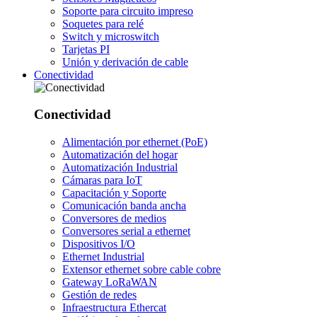
Soporte para circuito impreso
Soquetes para relé
Switch y microswitch
Tarjetas PI
Unión y derivación de cable
Conectividad
Conectividad
Alimentación por ethernet (PoE)
Automatización del hogar
Automatización Industrial
Cámaras para IoT
Capacitación y Soporte
Comunicación banda ancha
Conversores de medios
Conversores serial a ethernet
Dispositivos I/O
Ethernet Industrial
Extensor ethernet sobre cable cobre
Gateway LoRaWAN
Gestión de redes
Infraestructura Ethercat