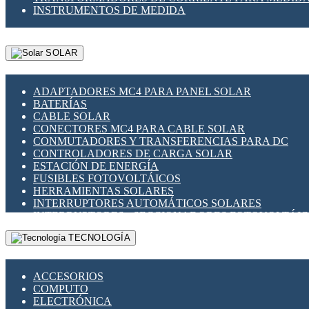
INSTRUMENTOS DE MEDIDA
SOLAR
ADAPTADORES MC4 PARA PANEL SOLAR
BATERÍAS
CABLE SOLAR
CONECTORES MC4 PARA CABLE SOLAR
CONMUTADORES Y TRANSFERENCIAS PARA DC
CONTROLADORES DE CARGA SOLAR
ESTACIÓN DE ENERGÍA
FUSIBLES FOTOVOLTÁICOS
HERRAMIENTAS SOLARES
INTERRUPTORES AUTOMÁTICOS SOLARES
INTERRUPTORES - SECCIONADORES FOTOVOLTÁI
MONTAJE PANEL SOLAR
TECNOLOGÍA
PORTA FUSIBLES Y SECCIONADORES FOTOVOLTAI
SUPRESOR DE TRANSIENTES SPDS PARA APLICACI
ACCESORIOS
COMPUTO
ELECTRÓNICA