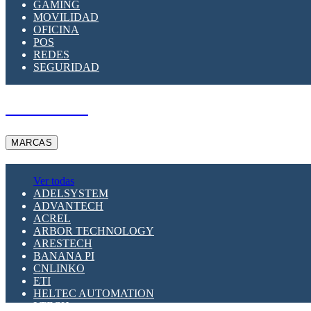
GAMING
MOVILIDAD
OFICINA
POS
REDES
SEGURIDAD
A PEDIDO
MARCAS
Ver todas
ADELSYSTEM
ADVANTECH
ACREL
ARBOR TECHNOLOGY
ARESTECH
BANANA PI
CNLINKO
ETI
HELTEC AUTOMATION
LTECH