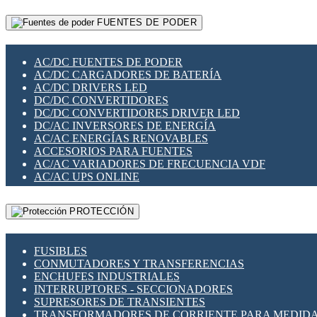
RELÉS INTELIGENTES WIFI
GATEWAY LORAWAN
RELÉS MINIATURA DE POTENCIA
FUENTES DE PODER
GESTIÓN DE REDES
SENSORES MAGNÉTICOS
INFRAESTRUCTURA ETHERCAT
SOPORTE PARA CIRCUITO IMPRESO
PERIFÉRICOS DE RED
SOQUETES PARA RELÉ
AC/DC FUENTES DE PODER
PLACAS MODULARES IOT
SWITCH Y MICROSWITCH
AC/DC CARGADORES DE BATERÍA
SWITCHES Y REDES WIFI
TARJETAS PI
AC/DC DRIVERS LED
SOLUCIONES IOT
UNIÓN Y DERIVACIÓN DE CABLE
DC/DC CONVERTIDORES
SOLUCIONES LORAWAN
DC/DC CONVERTIDORES DRIVER LED
SOLUCIONES RED CELULAR
DC/AC INVERSORES DE ENERGÍA
SEGURIDAD PARA REDES
AC/AC ENERGÍAS RENOVABLES
SWITCHES LAN
ACCESORIOS PARA FUENTES
TELEFONÍA IP (VOIP)
AC/AC VARIADORES DE FRECUENCIA VDF
VIGILANCIA IP (CCTV)
AC/AC UPS ONLINE
MESHTASTIC
PROTECCIÓN
FUSIBLES
CONMUTADORES Y TRANSFERENCIAS
ENCHUFES INDUSTRIALES
INTERRUPTORES - SECCIONADORES
SUPRESORES DE TRANSIENTES
TRANSFORMADORES DE CORRIENTE PARA MEDID