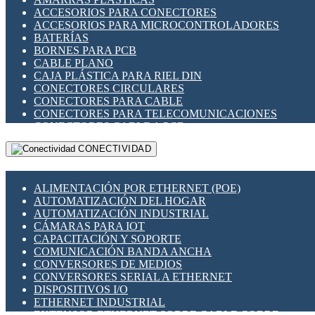
ENCHUFES INDUSTRIALES
ACCESORIOS PARA CONECTORES
INDICADORES PARA PANEL
ACCESORIOS PARA MICROCONTROLADORES
INTERFACES DE RELÉ
BATERÍAS
INTERRUPTORES FIN DE CARRERA
BORNES PARA PCB
LLAVES CONMUTADORAS
CABLE PLANO
MEDIDORES DE ENERGÍA Y TC'S DE CORRIENTE
CAJA PLÁSTICA PARA RIEL DIN
MOTORES PASO A PASO
CONECTORES CIRCULARES
PANTALLAS HMI
CONECTORES PARA CABLE
PLC -CONTROLADORES LÓGICO PROGRAMABLES
CONECTORES PARA TELECOMUNICACIONES
PROGRAMADORES DE HORARIO
CONECTORES CABLE A PCB
PROTECCIÓN ELÉCTRICA
CONECTORES PCB A CABLE
RELÉS DE PROTECCIÓN
CONECTIVIDAD
DIP SWITCHES
SENSORES CAPACITIVOS
DISPLAYS 7 SEGMENTOS
SENSORES DE POSICIÓN LINEAL
FUSIBLES Y PORTAFUSIBLES
SENSORES FOTOELÉCTRICOS
ALIMENTACIÓN POR ETHERNET (POE)
HERRAMIENTAS VARIAS
SENSORES INDUCTIVOS
AUTOMATIZACIÓN DEL HOGAR
ILUMINACIÓN LED
TEMPORIZADORES
AUTOMATIZACIÓN INDUSTRIAL
INTERRUPTORES REED
VARIACS
CÁMARAS PARA IOT
INTERFACES DE RELÉ
VARIADORES DE FRECUENCIA [VDF]
CAPACITACIÓN Y SOPORTE
OTROS RELÉS
SECCIONADORES - INTERRUPTORES
COMUNICACIÓN BANDA ANCHA
PROTECCIÓN TÉRMICA
MAQUINARIA
CONVERSORES DE MEDIOS
RELÉS AUTOMOTRICES
CONVERSORES SERIAL A ETHERNET
RELÉS DE SEÑAL
DISPOSITIVOS I/O
RELÉS DE ESTADO SÓLIDO SSR
ETHERNET INDUSTRIAL
RELÉS INDUSTRIALES
EXTENSOR ETHERNET SOBRE CABLE COBRE