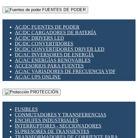
RELÉS INTELIGENTES WIFI
GATEWAY LORAWAN
RELÉS MINIATURA DE POTENCIA
FUENTES DE PODER
GESTIÓN DE REDES
SENSORES MAGNÉTICOS
INFRAESTRUCTURA ETHERCAT
SOPORTE PARA CIRCUITO IMPRESO
PERIFÉRICOS DE RED
SOQUETES PARA RELÉ
AC/DC FUENTES DE PODER
PLACAS MODULARES IOT
SWITCH Y MICROSWITCH
AC/DC CARGADORES DE BATERÍA
SWITCHES Y REDES WIFI
TARJETAS PI
AC/DC DRIVERS LED
SOLUCIONES IOT
UNIÓN Y DERIVACIÓN DE CABLE
DC/DC CONVERTIDORES
SOLUCIONES LORAWAN
DC/DC CONVERTIDORES DRIVER LED
SOLUCIONES RED CELULAR
DC/AC INVERSORES DE ENERGÍA
SEGURIDAD PARA REDES
AC/AC ENERGÍAS RENOVABLES
SWITCHES LAN
ACCESORIOS PARA FUENTES
TELEFONÍA IP (VOIP)
AC/AC VARIADORES DE FRECUENCIA VDF
VIGILANCIA IP (CCTV)
AC/AC UPS ONLINE
MESHTASTIC
PROTECCIÓN
FUSIBLES
CONMUTADORES Y TRANSFERENCIAS
ENCHUFES INDUSTRIALES
INTERRUPTORES - SECCIONADORES
SUPRESORES DE TRANSIENTES
TRANSFORMADORES DE CORRIENTE PARA