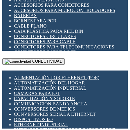
ENCHUFES INDUSTRIALES
ACCESORIOS PARA CONECTORES
INDICADORES PARA PANEL
ACCESORIOS PARA MICROCONTROLADORES
INTERFACES DE RELÉ
BATERÍAS
INTERRUPTORES FIN DE CARRERA
BORNES PARA PCB
LLAVES CONMUTADORAS
CABLE PLANO
MEDIDORES DE ENERGÍA Y TC'S DE CORRIENTE
CAJA PLÁSTICA PARA RIEL DIN
MOTORES PASO A PASO
CONECTORES CIRCULARES
PANTALLAS HMI
CONECTORES PARA CABLE
PLC -CONTROLADORES LÓGICO PROGRAMABLES
CONECTORES PARA TELECOMUNICACIONES
PROGRAMADORES DE HORARIO
CONECTORES CABLE A PCB
PROTECCIÓN ELÉCTRICA
CONECTORES PCB A CABLE
RELÉS DE PROTECCIÓN
CONECTIVIDAD
DIP SWITCHES
SENSORES CAPACITIVOS
DISPLAYS 7 SEGMENTOS
SENSORES DE POSICIÓN LINEAL
FUSIBLES Y PORTAFUSIBLES
SENSORES FOTOELÉCTRICOS
ALIMENTACIÓN POR ETHERNET (POE)
HERRAMIENTAS VARIAS
SENSORES INDUCTIVOS
AUTOMATIZACIÓN DEL HOGAR
ILUMINACIÓN LED
TEMPORIZADORES
AUTOMATIZACIÓN INDUSTRIAL
INTERRUPTORES REED
VARIACS
CÁMARAS PARA IOT
INTERFACES DE RELÉ
VARIADORES DE FRECUENCIA [VDF]
CAPACITACIÓN Y SOPORTE
OTROS RELÉS
SECCIONADORES - INTERRUPTORES
COMUNICACIÓN BANDA ANCHA
PROTECCIÓN TÉRMICA
MAQUINARIA
CONVERSORES DE MEDIOS
RELÉS AUTOMOTRICES
CONVERSORES SERIAL A ETHERNET
RELÉS DE SEÑAL
DISPOSITIVOS I/O
RELÉS DE ESTADO SÓLIDO SSR
ETHERNET INDUSTRIAL
RELÉS INDUSTRIALES
EXTENSOR ETHERNET SOBRE CABLE COBRE