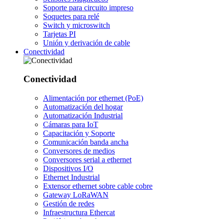
Soporte para circuito impreso
Soquetes para relé
Switch y microswitch
Tarjetas PI
Unión y derivación de cable
Conectividad
Conectividad
Alimentación por ethernet (PoE)
Automatización del hogar
Automatización Industrial
Cámaras para IoT
Capacitación y Soporte
Comunicación banda ancha
Conversores de medios
Conversores serial a ethernet
Dispositivos I/O
Ethernet Industrial
Extensor ethernet sobre cable cobre
Gateway LoRaWAN
Gestión de redes
Infraestructura Ethercat