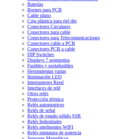
Baterías
Bornes para PCB
Cable plano
Caja plástica para riel din
Conectores Circulares
Conectores para cable
Conectores para Telecomunicaciones
Conectores cable a PCB
Conectores PCB a cable
DIP Switches
Displays 7 segmentos
Fusibles y portafusibles
Herramientas varias
Iluminación LED
Interruptores Reed
Interfaces de relé
Otros relés
Protección térmica
Relés automotrices
Relés de señal
Relés de estado sólido SSR
Relés Industriales
Relés inteligentes WIFI
Relés miniatura de potencia
Sensores Magnéticos