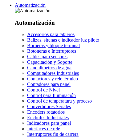
Automatización
Automatización
Accesorios para tableros
Balizas, sirenas e indicador luz piloto
Borneras y bloque terminal
Botoneras e Interruptores
Cables para sensores
Capacitación y Soporte
Caudalímetros de agua
Computadores Industriales
Contactores y relé térmico
Contadores para panel
Control de Nivel
Control para Iluminación
Control de temperatura y proceso
Convertidores Seriales
Encoders rotatorios
Enchufes Industriales
Indicadores para panel
Interfaces de relé
Interruptores fin de carrera