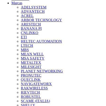
Marcas
ADELSYSTEM
ADVANTECH
ACREL
ARBOR TECHNOLOGY
ARESTECH
BANANA PI
CNLINKO
ETI
HELTEC AUTOMATION
LTECH
MBS
MEAN WELL
MSA SAFETY
METALTEX
MILESIGHT
PLANET NETWORKING
PRONUTEC
QUECLINK
NAVIGATEWORX
RAKWIRELESS
RIEVTECH
ROBUSTEL
SCAME (ITALIA)
SHELLY