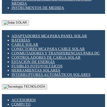
MEDIDA
INSTRUMENTOS DE MEDIDA
SOLAR
ADAPTADORES MC4 PARA PANEL SOLAR
BATERÍAS
CABLE SOLAR
CONECTORES MC4 PARA CABLE SOLAR
CONMUTADORES Y TRANSFERENCIAS PARA DC
CONTROLADORES DE CARGA SOLAR
ESTACIÓN DE ENERGÍA
FUSIBLES FOTOVOLTÁICOS
HERRAMIENTAS SOLARES
INTERRUPTORES AUTOMÁTICOS SOLARES
INTERRUPTORES - SECCIONADORES
FOTOVOLTÁICOS
TECNOLOGÍA
MONTAJE PANEL SOLAR
PORTA FUSIBLES Y SECCIONADORES
FOTOVOLTAICOS
ACCESORIOS
SUPRESOR DE TRANSIENTES SPDS PARA
COMPUTO
APLICACIONES FOTOVOLTAICAS