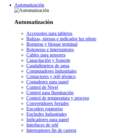
Automatización
Automatización
Accesorios para tableros
Balizas, sirenas e indicador luz piloto
Borneras y bloque terminal
Botoneras e Interruptores
Cables para sensores
Capacitación y Soporte
Caudalímetros de agua
Computadores Industriales
Contactores y relé térmico
Contadores para panel
Control de Nivel
Control para Iluminación
Control de temperatura y proceso
Convertidores Seriales
Encoders rotatorios
Enchufes Industriales
Indicadores para panel
Interfaces de relé
Interruptores fin de carrera