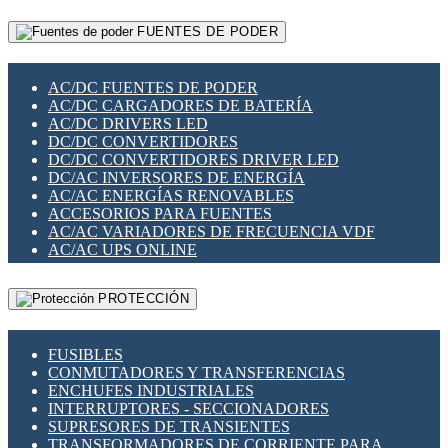
RELÉS INTELIGENTES WIFI
GATEWAY LORAWAN
RELÉS MINIATURA DE POTENCIA
FUENTES DE PODER
GESTIÓN DE REDES
SENSORES MAGNÉTICOS
INFRAESTRUCTURA ETHERCAT
SOPORTE PARA CIRCUITO IMPRESO
PERIFÉRICOS DE RED
SOQUETES PARA RELÉ
AC/DC FUENTES DE PODER
PLACAS MODULARES IOT
SWITCH Y MICROSWITCH
AC/DC CARGADORES DE BATERÍA
SWITCHES Y REDES WIFI
TARJETAS PI
AC/DC DRIVERS LED
SOLUCIONES IOT
UNIÓN Y DERIVACIÓN DE CABLE
DC/DC CONVERTIDORES
SOLUCIONES LORAWAN
DC/DC CONVERTIDORES DRIVER LED
SOLUCIONES RED CELULAR
DC/AC INVERSORES DE ENERGÍA
SEGURIDAD PARA REDES
AC/AC ENERGÍAS RENOVABLES
SWITCHES LAN
ACCESORIOS PARA FUENTES
TELEFONÍA IP (VOIP)
AC/AC VARIADORES DE FRECUENCIA VDF
VIGILANCIA IP (CCTV)
AC/AC UPS ONLINE
MESHTASTIC
PROTECCIÓN
FUSIBLES
CONMUTADORES Y TRANSFERENCIAS
ENCHUFES INDUSTRIALES
INTERRUPTORES - SECCIONADORES
SUPRESORES DE TRANSIENTES
TRANSFORMADORES DE CORRIENTE PARA