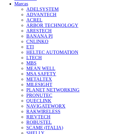
Marcas
ADELSYSTEM
ADVANTECH
ACREL
ARBOR TECHNOLOGY
ARESTECH
BANANA PI
CNLINKO
ETI
HELTEC AUTOMATION
LTECH
MBS
MEAN WELL
MSA SAFETY
METALTEX
MILESIGHT
PLANET NETWORKING
PRONUTEC
QUECLINK
NAVIGATEWORX
RAKWIRELESS
RIEVTECH
ROBUSTEL
SCAME (ITALIA)
SHELLY