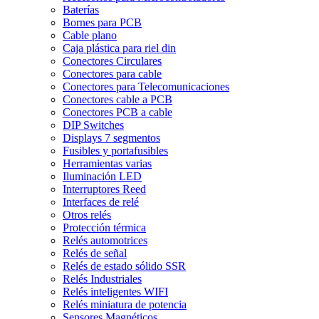
Baterías
Bornes para PCB
Cable plano
Caja plástica para riel din
Conectores Circulares
Conectores para cable
Conectores para Telecomunicaciones
Conectores cable a PCB
Conectores PCB a cable
DIP Switches
Displays 7 segmentos
Fusibles y portafusibles
Herramientas varias
Iluminación LED
Interruptores Reed
Interfaces de relé
Otros relés
Protección térmica
Relés automotrices
Relés de señal
Relés de estado sólido SSR
Relés Industriales
Relés inteligentes WIFI
Relés miniatura de potencia
Sensores Magnéticos