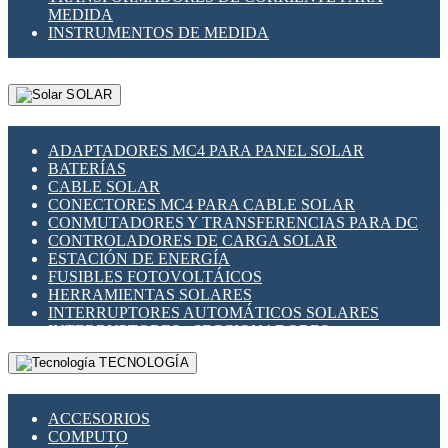
MEDIDA
INSTRUMENTOS DE MEDIDA
SOLAR
ADAPTADORES MC4 PARA PANEL SOLAR
BATERÍAS
CABLE SOLAR
CONECTORES MC4 PARA CABLE SOLAR
CONMUTADORES Y TRANSFERENCIAS PARA DC
CONTROLADORES DE CARGA SOLAR
ESTACIÓN DE ENERGÍA
FUSIBLES FOTOVOLTÁICOS
HERRAMIENTAS SOLARES
INTERRUPTORES AUTOMÁTICOS SOLARES
INTERRUPTORES - SECCIONADORES
FOTOVOLTÁICOS
TECNOLOGÍA
MONTAJE PANEL SOLAR
PORTA FUSIBLES Y SECCIONADORES
FOTOVOLTAICOS
ACCESORIOS
SUPRESOR DE TRANSIENTES SPDS PARA
COMPUTO
APLICACIONES FOTOVOLTAICAS