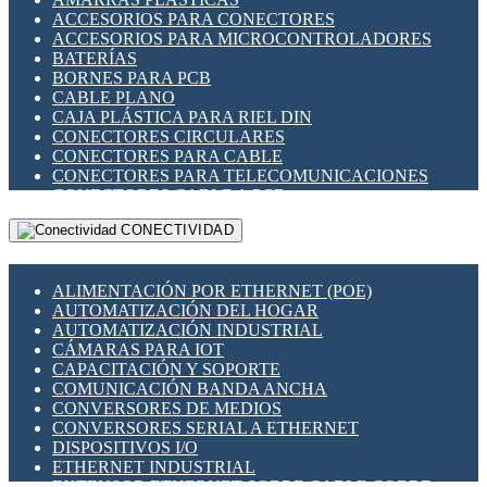
ENCHUFES INDUSTRIALES
ACCESORIOS PARA CONECTORES
INDICADORES PARA PANEL
ACCESORIOS PARA MICROCONTROLADORES
INTERFACES DE RELÉ
BATERÍAS
INTERRUPTORES FIN DE CARRERA
BORNES PARA PCB
LLAVES CONMUTADORAS
CABLE PLANO
MEDIDORES DE ENERGÍA Y TC'S DE CORRIENTE
CAJA PLÁSTICA PARA RIEL DIN
MOTORES PASO A PASO
CONECTORES CIRCULARES
PANTALLAS HMI
CONECTORES PARA CABLE
PLC -CONTROLADORES LÓGICO PROGRAMABLES
CONECTORES PARA TELECOMUNICACIONES
PROGRAMADORES DE HORARIO
CONECTORES CABLE A PCB
PROTECCIÓN ELÉCTRICA
CONECTORES PCB A CABLE
RELÉS DE PROTECCIÓN
CONECTIVIDAD
DIP SWITCHES
SENSORES CAPACITIVOS
DISPLAYS 7 SEGMENTOS
SENSORES DE POSICIÓN LINEAL
FUSIBLES Y PORTAFUSIBLES
SENSORES FOTOELÉCTRICOS
ALIMENTACIÓN POR ETHERNET (POE)
HERRAMIENTAS VARIAS
SENSORES INDUCTIVOS
AUTOMATIZACIÓN DEL HOGAR
ILUMINACIÓN LED
TEMPORIZADORES
AUTOMATIZACIÓN INDUSTRIAL
INTERRUPTORES REED
VARIACS
CÁMARAS PARA IOT
INTERFACES DE RELÉ
VARIADORES DE FRECUENCIA [VDF]
CAPACITACIÓN Y SOPORTE
OTROS RELÉS
SECCIONADORES - INTERRUPTORES
COMUNICACIÓN BANDA ANCHA
PROTECCIÓN TÉRMICA
MAQUINARIA
CONVERSORES DE MEDIOS
RELÉS AUTOMOTRICES
CONVERSORES SERIAL A ETHERNET
RELÉS DE SEÑAL
DISPOSITIVOS I/O
RELÉS DE ESTADO SÓLIDO SSR
ETHERNET INDUSTRIAL
RELÉS INDUSTRIALES
EXTENSOR ETHERNET SOBRE CABLE COBRE