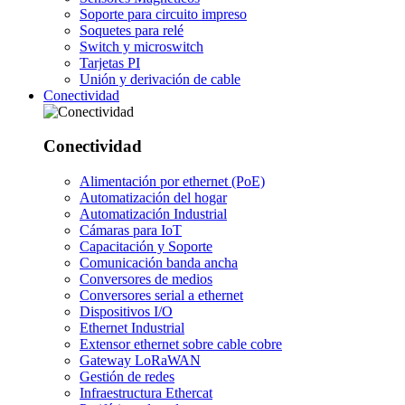
Soporte para circuito impreso
Soquetes para relé
Switch y microswitch
Tarjetas PI
Unión y derivación de cable
Conectividad
Conectividad
Alimentación por ethernet (PoE)
Automatización del hogar
Automatización Industrial
Cámaras para IoT
Capacitación y Soporte
Comunicación banda ancha
Conversores de medios
Conversores serial a ethernet
Dispositivos I/O
Ethernet Industrial
Extensor ethernet sobre cable cobre
Gateway LoRaWAN
Gestión de redes
Infraestructura Ethercat