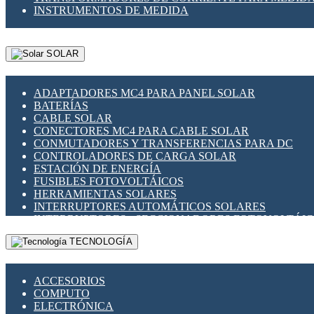
INSTRUMENTOS DE MEDIDA
SOLAR
ADAPTADORES MC4 PARA PANEL SOLAR
BATERÍAS
CABLE SOLAR
CONECTORES MC4 PARA CABLE SOLAR
CONMUTADORES Y TRANSFERENCIAS PARA DC
CONTROLADORES DE CARGA SOLAR
ESTACIÓN DE ENERGÍA
FUSIBLES FOTOVOLTÁICOS
HERRAMIENTAS SOLARES
INTERRUPTORES AUTOMÁTICOS SOLARES
INTERRUPTORES - SECCIONADORES FOTOVOLTÁI
MONTAJE PANEL SOLAR
TECNOLOGÍA
PORTA FUSIBLES Y SECCIONADORES FOTOVOLTAI
SUPRESOR DE TRANSIENTES SPDS PARA APLICACI
ACCESORIOS
COMPUTO
ELECTRÓNICA