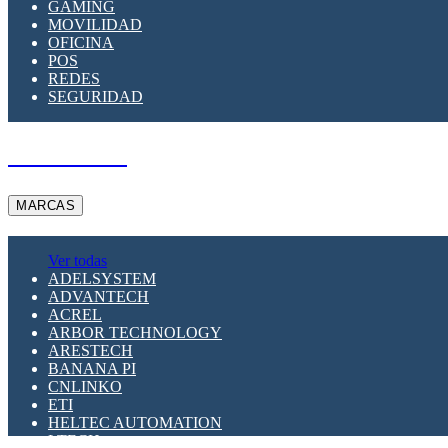
GAMING
MOVILIDAD
OFICINA
POS
REDES
SEGURIDAD
A PEDIDO
MARCAS
Ver todas
ADELSYSTEM
ADVANTECH
ACREL
ARBOR TECHNOLOGY
ARESTECH
BANANA PI
CNLINKO
ETI
HELTEC AUTOMATION
LTECH