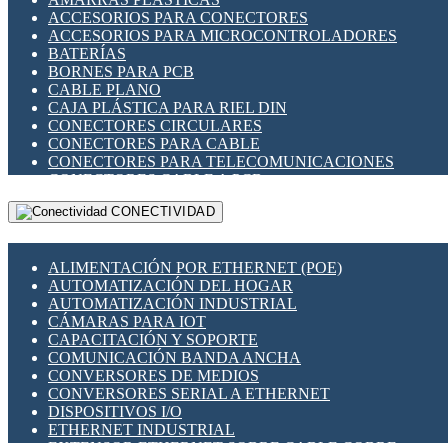
ENCHUFES INDUSTRIALES
ACCESORIOS PARA CONECTORES
INDICADORES PARA PANEL
ACCESORIOS PARA MICROCONTROLADORES
INTERFACES DE RELÉ
BATERÍAS
INTERRUPTORES FIN DE CARRERA
BORNES PARA PCB
LLAVES CONMUTADORAS
CABLE PLANO
MEDIDORES DE ENERGÍA Y TC'S DE CORRIENTE
CAJA PLÁSTICA PARA RIEL DIN
MOTORES PASO A PASO
CONECTORES CIRCULARES
PANTALLAS HMI
CONECTORES PARA CABLE
PLC -CONTROLADORES LÓGICO PROGRAMABLES
CONECTORES PARA TELECOMUNICACIONES
PROGRAMADORES DE HORARIO
CONECTORES CABLE A PCB
PROTECCIÓN ELÉCTRICA
CONECTORES PCB A CABLE
RELÉS DE PROTECCIÓN
CONECTIVIDAD
DIP SWITCHES
SENSORES CAPACITIVOS
DISPLAYS 7 SEGMENTOS
SENSORES DE POSICIÓN LINEAL
FUSIBLES Y PORTAFUSIBLES
SENSORES FOTOELÉCTRICOS
ALIMENTACIÓN POR ETHERNET (POE)
HERRAMIENTAS VARIAS
SENSORES INDUCTIVOS
AUTOMATIZACIÓN DEL HOGAR
ILUMINACIÓN LED
TEMPORIZADORES
AUTOMATIZACIÓN INDUSTRIAL
INTERRUPTORES REED
VARIACS
CÁMARAS PARA IOT
INTERFACES DE RELÉ
VARIADORES DE FRECUENCIA [VDF]
CAPACITACIÓN Y SOPORTE
OTROS RELÉS
SECCIONADORES - INTERRUPTORES
COMUNICACIÓN BANDA ANCHA
PROTECCIÓN TÉRMICA
MAQUINARIA
CONVERSORES DE MEDIOS
RELÉS AUTOMOTRICES
CONVERSORES SERIAL A ETHERNET
RELÉS DE SEÑAL
DISPOSITIVOS I/O
RELÉS DE ESTADO SÓLIDO SSR
ETHERNET INDUSTRIAL
RELÉS INDUSTRIALES
EXTENSOR ETHERNET SOBRE CABLE COBRE