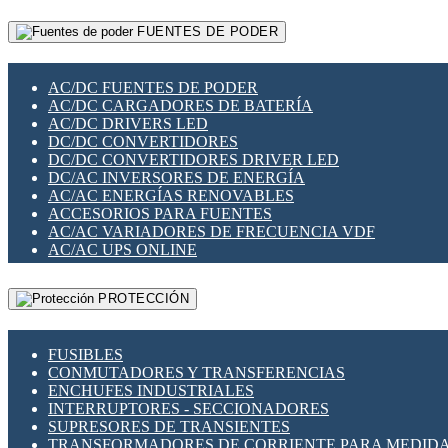
RELÉS INTELIGENTES WIFI
GATEWAY LORAWAN
RELÉS MINIATURA DE POTENCIA
FUENTES DE PODER
GESTIÓN DE REDES
SENSORES MAGNÉTICOS
INFRAESTRUCTURA ETHERCAT
SOPORTE PARA CIRCUITO IMPRESO
PERIFÉRICOS DE RED
SOQUETES PARA RELÉ
AC/DC FUENTES DE PODER
PLACAS MODULARES IOT
SWITCH Y MICROSWITCH
AC/DC CARGADORES DE BATERÍA
SWITCHES Y REDES WIFI
TARJETAS PI
AC/DC DRIVERS LED
SOLUCIONES IOT
UNIÓN Y DERIVACIÓN DE CABLE
DC/DC CONVERTIDORES
SOLUCIONES LORAWAN
DC/DC CONVERTIDORES DRIVER LED
SOLUCIONES RED CELULAR
DC/AC INVERSORES DE ENERGÍA
SEGURIDAD PARA REDES
AC/AC ENERGÍAS RENOVABLES
SWITCHES LAN
ACCESORIOS PARA FUENTES
TELEFONÍA IP (VOIP)
AC/AC VARIADORES DE FRECUENCIA VDF
VIGILANCIA IP (CCTV)
AC/AC UPS ONLINE
MESHTASTIC
PROTECCIÓN
FUSIBLES
CONMUTADORES Y TRANSFERENCIAS
ENCHUFES INDUSTRIALES
INTERRUPTORES - SECCIONADORES
SUPRESORES DE TRANSIENTES
TRANSFORMADORES DE CORRIENTE PARA MEDID