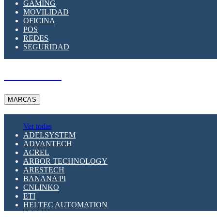
GAMING
MOVILIDAD
OFICINA
POS
REDES
SEGURIDAD
A PEDIDO
MARCAS
Ver todas
ADELSYSTEM
ADVANTECH
ACREL
ARBOR TECHNOLOGY
ARESTECH
BANANA PI
CNLINKO
ETI
HELTEC AUTOMATION
LTECH