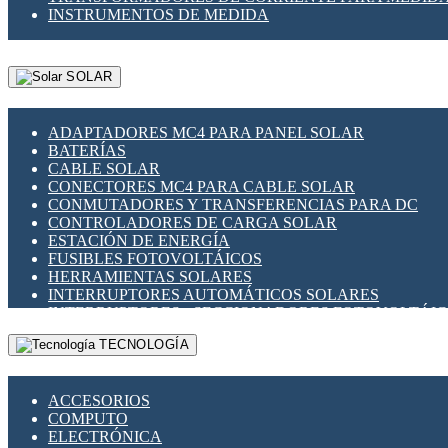
INSTRUMENTOS DE MEDIDA
SOLAR
ADAPTADORES MC4 PARA PANEL SOLAR
BATERÍAS
CABLE SOLAR
CONECTORES MC4 PARA CABLE SOLAR
CONMUTADORES Y TRANSFERENCIAS PARA DC
CONTROLADORES DE CARGA SOLAR
ESTACIÓN DE ENERGÍA
FUSIBLES FOTOVOLTÁICOS
HERRAMIENTAS SOLARES
INTERRUPTORES AUTOMÁTICOS SOLARES
INTERRUPTORES - SECCIONADORES FOTOVOLTÁI
MONTAJE PANEL SOLAR
TECNOLOGÍA
PORTA FUSIBLES Y SECCIONADORES FOTOVOLTAI
SUPRESOR DE TRANSIENTES SPDS PARA APLICACI
ACCESORIOS
COMPUTO
ELECTRÓNICA