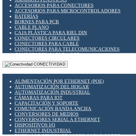
ENCHUFES INDUSTRIALES
ACCESORIOS PARA CONECTORES
INDICADORES PARA PANEL
ACCESORIOS PARA MICROCONTROLADORES
INTERFACES DE RELÉ
BATERÍAS
INTERRUPTORES FIN DE CARRERA
BORNES PARA PCB
LLAVES CONMUTADORAS
CABLE PLANO
MEDIDORES DE ENERGÍA Y TC'S DE CORRIENTE
CAJA PLÁSTICA PARA RIEL DIN
MOTORES PASO A PASO
CONECTORES CIRCULARES
PANTALLAS HMI
CONECTORES PARA CABLE
PLC -CONTROLADORES LÓGICO PROGRAMABLES
CONECTORES PARA TELECOMUNICACIONES
PROGRAMADORES DE HORARIO
CONECTORES CABLE A PCB
PROTECCIÓN ELÉCTRICA
CONECTORES PCB A CABLE
RELÉS DE PROTECCIÓN
CONECTIVIDAD
DIP SWITCHES
SENSORES CAPACITIVOS
DISPLAYS 7 SEGMENTOS
SENSORES DE POSICIÓN LINEAL
FUSIBLES Y PORTAFUSIBLES
SENSORES FOTOELÉCTRICOS
ALIMENTACIÓN POR ETHERNET (POE)
HERRAMIENTAS VARIAS
SENSORES INDUCTIVOS
AUTOMATIZACIÓN DEL HOGAR
ILUMINACIÓN LED
TEMPORIZADORES
AUTOMATIZACIÓN INDUSTRIAL
INTERRUPTORES REED
VARIACS
CÁMARAS PARA IOT
INTERFACES DE RELÉ
VARIADORES DE FRECUENCIA [VDF]
CAPACITACIÓN Y SOPORTE
OTROS RELÉS
SECCIONADORES - INTERRUPTORES
COMUNICACIÓN BANDA ANCHA
PROTECCIÓN TÉRMICA
MAQUINARIA
CONVERSORES DE MEDIOS
RELÉS AUTOMOTRICES
CONVERSORES SERIAL A ETHERNET
RELÉS DE SEÑAL
DISPOSITIVOS I/O
RELÉS DE ESTADO SÓLIDO SSR
ETHERNET INDUSTRIAL
RELÉS INDUSTRIALES
EXTENSOR ETHERNET SOBRE CABLE COBRE