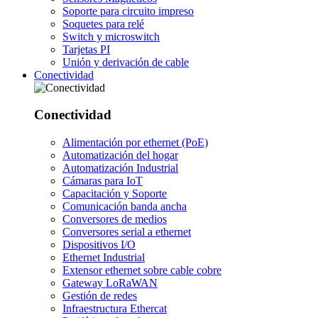
Soporte para circuito impreso
Soquetes para relé
Switch y microswitch
Tarjetas PI
Unión y derivación de cable
Conectividad
Conectividad
Alimentación por ethernet (PoE)
Automatización del hogar
Automatización Industrial
Cámaras para IoT
Capacitación y Soporte
Comunicación banda ancha
Conversores de medios
Conversores serial a ethernet
Dispositivos I/O
Ethernet Industrial
Extensor ethernet sobre cable cobre
Gateway LoRaWAN
Gestión de redes
Infraestructura Ethercat