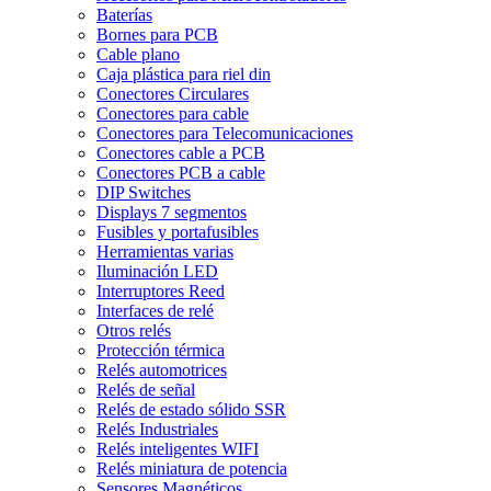
Baterías
Bornes para PCB
Cable plano
Caja plástica para riel din
Conectores Circulares
Conectores para cable
Conectores para Telecomunicaciones
Conectores cable a PCB
Conectores PCB a cable
DIP Switches
Displays 7 segmentos
Fusibles y portafusibles
Herramientas varias
Iluminación LED
Interruptores Reed
Interfaces de relé
Otros relés
Protección térmica
Relés automotrices
Relés de señal
Relés de estado sólido SSR
Relés Industriales
Relés inteligentes WIFI
Relés miniatura de potencia
Sensores Magnéticos