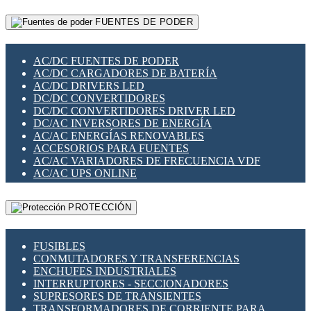
RELÉS INTELIGENTES WIFI
GATEWAY LORAWAN
RELÉS MINIATURA DE POTENCIA
FUENTES DE PODER
GESTIÓN DE REDES
SENSORES MAGNÉTICOS
INFRAESTRUCTURA ETHERCAT
SOPORTE PARA CIRCUITO IMPRESO
PERIFÉRICOS DE RED
SOQUETES PARA RELÉ
AC/DC FUENTES DE PODER
PLACAS MODULARES IOT
SWITCH Y MICROSWITCH
AC/DC CARGADORES DE BATERÍA
SWITCHES Y REDES WIFI
TARJETAS PI
AC/DC DRIVERS LED
SOLUCIONES IOT
UNIÓN Y DERIVACIÓN DE CABLE
DC/DC CONVERTIDORES
SOLUCIONES LORAWAN
DC/DC CONVERTIDORES DRIVER LED
SOLUCIONES RED CELULAR
DC/AC INVERSORES DE ENERGÍA
SEGURIDAD PARA REDES
AC/AC ENERGÍAS RENOVABLES
SWITCHES LAN
ACCESORIOS PARA FUENTES
TELEFONÍA IP (VOIP)
AC/AC VARIADORES DE FRECUENCIA VDF
VIGILANCIA IP (CCTV)
AC/AC UPS ONLINE
MESHTASTIC
PROTECCIÓN
FUSIBLES
CONMUTADORES Y TRANSFERENCIAS
ENCHUFES INDUSTRIALES
INTERRUPTORES - SECCIONADORES
SUPRESORES DE TRANSIENTES
TRANSFORMADORES DE CORRIENTE PARA