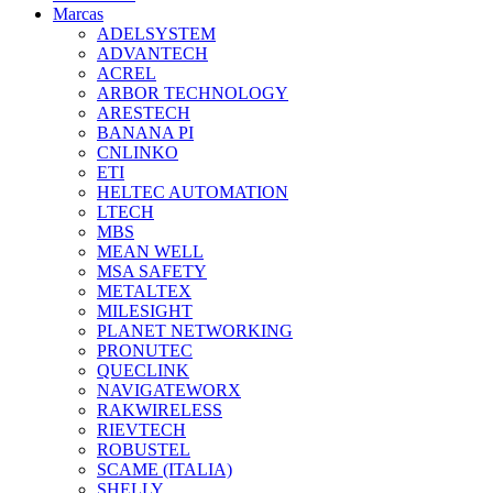
Marcas
ADELSYSTEM
ADVANTECH
ACREL
ARBOR TECHNOLOGY
ARESTECH
BANANA PI
CNLINKO
ETI
HELTEC AUTOMATION
LTECH
MBS
MEAN WELL
MSA SAFETY
METALTEX
MILESIGHT
PLANET NETWORKING
PRONUTEC
QUECLINK
NAVIGATEWORX
RAKWIRELESS
RIEVTECH
ROBUSTEL
SCAME (ITALIA)
SHELLY