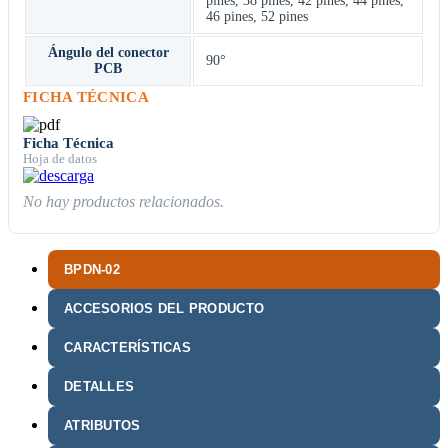
pines
,
38 pines
,
42 pines
,
44 pines
,
46 pines
,
52 pines
Ángulo del conector
90°
PCB
FICHA TÉCNICA
Ficha Técnica
Hoja de datos
No hay productos relacionados.
BPDN-02
ACCESORIOS DEL PRODUCTO
CARACTERÍSTICAS
DETALLES
ATRIBUTOS