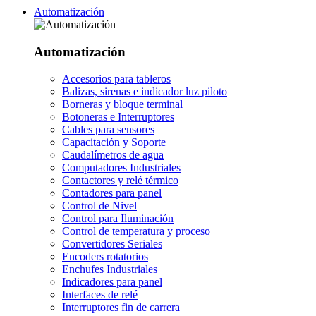
Automatización
Automatización
Accesorios para tableros
Balizas, sirenas e indicador luz piloto
Borneras y bloque terminal
Botoneras e Interruptores
Cables para sensores
Capacitación y Soporte
Caudalímetros de agua
Computadores Industriales
Contactores y relé térmico
Contadores para panel
Control de Nivel
Control para Iluminación
Control de temperatura y proceso
Convertidores Seriales
Encoders rotatorios
Enchufes Industriales
Indicadores para panel
Interfaces de relé
Interruptores fin de carrera