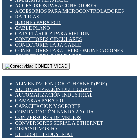
ENCHUFES INDUSTRIALES
ACCESORIOS PARA CONECTORES
INDICADORES PARA PANEL
ACCESORIOS PARA MICROCONTROLADORES
INTERFACES DE RELÉ
BATERÍAS
INTERRUPTORES FIN DE CARRERA
BORNES PARA PCB
LLAVES CONMUTADORAS
CABLE PLANO
MEDIDORES DE ENERGÍA Y TC'S DE CORRIENTE
CAJA PLÁSTICA PARA RIEL DIN
MOTORES PASO A PASO
CONECTORES CIRCULARES
PANTALLAS HMI
CONECTORES PARA CABLE
PLC -CONTROLADORES LÓGICO PROGRAMABLES
CONECTORES PARA TELECOMUNICACIONES
PROGRAMADORES DE HORARIO
CONECTORES CABLE A PCB
PROTECCIÓN ELÉCTRICA
CONECTORES PCB A CABLE
RELÉS DE PROTECCIÓN
CONECTIVIDAD
DIP SWITCHES
SENSORES CAPACITIVOS
DISPLAYS 7 SEGMENTOS
SENSORES DE POSICIÓN LINEAL
FUSIBLES Y PORTAFUSIBLES
SENSORES FOTOELÉCTRICOS
ALIMENTACIÓN POR ETHERNET (POE)
HERRAMIENTAS VARIAS
SENSORES INDUCTIVOS
AUTOMATIZACIÓN DEL HOGAR
ILUMINACIÓN LED
TEMPORIZADORES
AUTOMATIZACIÓN INDUSTRIAL
INTERRUPTORES REED
VARIACS
CÁMARAS PARA IOT
INTERFACES DE RELÉ
VARIADORES DE FRECUENCIA [VDF]
CAPACITACIÓN Y SOPORTE
OTROS RELÉS
SECCIONADORES - INTERRUPTORES
COMUNICACIÓN BANDA ANCHA
PROTECCIÓN TÉRMICA
MAQUINARIA
CONVERSORES DE MEDIOS
RELÉS AUTOMOTRICES
CONVERSORES SERIAL A ETHERNET
RELÉS DE SEÑAL
DISPOSITIVOS I/O
RELÉS DE ESTADO SÓLIDO SSR
ETHERNET INDUSTRIAL
RELÉS INDUSTRIALES
EXTENSOR ETHERNET SOBRE CABLE COBRE