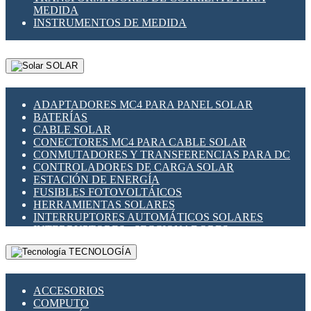
MEDIDA
INSTRUMENTOS DE MEDIDA
SOLAR
ADAPTADORES MC4 PARA PANEL SOLAR
BATERÍAS
CABLE SOLAR
CONECTORES MC4 PARA CABLE SOLAR
CONMUTADORES Y TRANSFERENCIAS PARA DC
CONTROLADORES DE CARGA SOLAR
ESTACIÓN DE ENERGÍA
FUSIBLES FOTOVOLTÁICOS
HERRAMIENTAS SOLARES
INTERRUPTORES AUTOMÁTICOS SOLARES
INTERRUPTORES - SECCIONADORES
FOTOVOLTÁICOS
TECNOLOGÍA
MONTAJE PANEL SOLAR
PORTA FUSIBLES Y SECCIONADORES
FOTOVOLTAICOS
ACCESORIOS
SUPRESOR DE TRANSIENTES SPDS PARA
COMPUTO
APLICACIONES FOTOVOLTAICAS