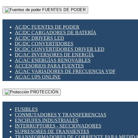
RELÉS INTELIGENTES WIFI
GATEWAY LORAWAN
RELÉS MINIATURA DE POTENCIA
FUENTES DE PODER
GESTIÓN DE REDES
SENSORES MAGNÉTICOS
INFRAESTRUCTURA ETHERCAT
SOPORTE PARA CIRCUITO IMPRESO
PERIFÉRICOS DE RED
SOQUETES PARA RELÉ
AC/DC FUENTES DE PODER
PLACAS MODULARES IOT
SWITCH Y MICROSWITCH
AC/DC CARGADORES DE BATERÍA
SWITCHES Y REDES WIFI
TARJETAS PI
AC/DC DRIVERS LED
SOLUCIONES IOT
UNIÓN Y DERIVACIÓN DE CABLE
DC/DC CONVERTIDORES
SOLUCIONES LORAWAN
DC/DC CONVERTIDORES DRIVER LED
SOLUCIONES RED CELULAR
DC/AC INVERSORES DE ENERGÍA
SEGURIDAD PARA REDES
AC/AC ENERGÍAS RENOVABLES
SWITCHES LAN
ACCESORIOS PARA FUENTES
TELEFONÍA IP (VOIP)
AC/AC VARIADORES DE FRECUENCIA VDF
VIGILANCIA IP (CCTV)
AC/AC UPS ONLINE
MESHTASTIC
PROTECCIÓN
FUSIBLES
CONMUTADORES Y TRANSFERENCIAS
ENCHUFES INDUSTRIALES
INTERRUPTORES - SECCIONADORES
SUPRESORES DE TRANSIENTES
TRANSFORMADORES DE CORRIENTE PARA MEDID