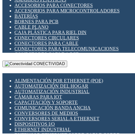
ENCHUFES INDUSTRIALES
ACCESORIOS PARA CONECTORES
INDICADORES PARA PANEL
ACCESORIOS PARA MICROCONTROLADORES
INTERFACES DE RELÉ
BATERÍAS
INTERRUPTORES FIN DE CARRERA
BORNES PARA PCB
LLAVES CONMUTADORAS
CABLE PLANO
MEDIDORES DE ENERGÍA Y TC'S DE CORRIENTE
CAJA PLÁSTICA PARA RIEL DIN
MOTORES PASO A PASO
CONECTORES CIRCULARES
PANTALLAS HMI
CONECTORES PARA CABLE
PLC -CONTROLADORES LÓGICO PROGRAMABLES
CONECTORES PARA TELECOMUNICACIONES
PROGRAMADORES DE HORARIO
CONECTORES CABLE A PCB
PROTECCIÓN ELÉCTRICA
CONECTORES PCB A CABLE
RELÉS DE PROTECCIÓN
CONECTIVIDAD
DIP SWITCHES
SENSORES CAPACITIVOS
DISPLAYS 7 SEGMENTOS
SENSORES DE POSICIÓN LINEAL
FUSIBLES Y PORTAFUSIBLES
SENSORES FOTOELÉCTRICOS
ALIMENTACIÓN POR ETHERNET (POE)
HERRAMIENTAS VARIAS
SENSORES INDUCTIVOS
AUTOMATIZACIÓN DEL HOGAR
ILUMINACIÓN LED
TEMPORIZADORES
AUTOMATIZACIÓN INDUSTRIAL
INTERRUPTORES REED
VARIACS
CÁMARAS PARA IOT
INTERFACES DE RELÉ
VARIADORES DE FRECUENCIA [VDF]
CAPACITACIÓN Y SOPORTE
OTROS RELÉS
SECCIONADORES - INTERRUPTORES
COMUNICACIÓN BANDA ANCHA
PROTECCIÓN TÉRMICA
MAQUINARIA
CONVERSORES DE MEDIOS
RELÉS AUTOMOTRICES
CONVERSORES SERIAL A ETHERNET
RELÉS DE SEÑAL
DISPOSITIVOS I/O
RELÉS DE ESTADO SÓLIDO SSR
ETHERNET INDUSTRIAL
RELÉS INDUSTRIALES
EXTENSOR ETHERNET SOBRE CABLE COBRE