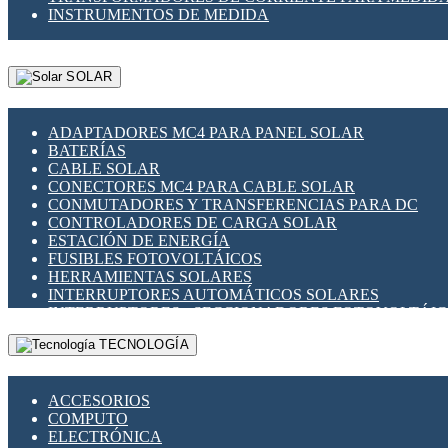
INSTRUMENTOS DE MEDIDA
SOLAR
ADAPTADORES MC4 PARA PANEL SOLAR
BATERÍAS
CABLE SOLAR
CONECTORES MC4 PARA CABLE SOLAR
CONMUTADORES Y TRANSFERENCIAS PARA DC
CONTROLADORES DE CARGA SOLAR
ESTACIÓN DE ENERGÍA
FUSIBLES FOTOVOLTÁICOS
HERRAMIENTAS SOLARES
INTERRUPTORES AUTOMÁTICOS SOLARES
INTERRUPTORES - SECCIONADORES FOTOVOLTÁI
MONTAJE PANEL SOLAR
TECNOLOGÍA
PORTA FUSIBLES Y SECCIONADORES FOTOVOLTAI
SUPRESOR DE TRANSIENTES SPDS PARA APLICACI
ACCESORIOS
COMPUTO
ELECTRÓNICA