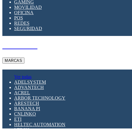
GAMING
MOVILIDAD
OFICINA
POS
REDES
SEGURIDAD
A PEDIDO
MARCAS
Ver todas
ADELSYSTEM
ADVANTECH
ACREL
ARBOR TECHNOLOGY
ARESTECH
BANANA PI
CNLINKO
ETI
HELTEC AUTOMATION
LTECH