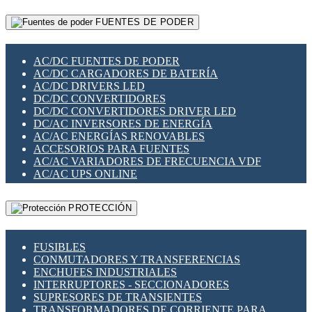
RELÉS INTELIGENTES WIFI
GATEWAY LORAWAN
RELÉS MINIATURA DE POTENCIA
FUENTES DE PODER
GESTIÓN DE REDES
SENSORES MAGNÉTICOS
INFRAESTRUCTURA ETHERCAT
SOPORTE PARA CIRCUITO IMPRESO
PERIFÉRICOS DE RED
SOQUETES PARA RELÉ
AC/DC FUENTES DE PODER
PLACAS MODULARES IOT
SWITCH Y MICROSWITCH
AC/DC CARGADORES DE BATERÍA
SWITCHES Y REDES WIFI
TARJETAS PI
AC/DC DRIVERS LED
SOLUCIONES IOT
UNIÓN Y DERIVACIÓN DE CABLE
DC/DC CONVERTIDORES
SOLUCIONES LORAWAN
DC/DC CONVERTIDORES DRIVER LED
SOLUCIONES RED CELULAR
DC/AC INVERSORES DE ENERGÍA
SEGURIDAD PARA REDES
AC/AC ENERGÍAS RENOVABLES
SWITCHES LAN
ACCESORIOS PARA FUENTES
TELEFONÍA IP (VOIP)
AC/AC VARIADORES DE FRECUENCIA VDF
VIGILANCIA IP (CCTV)
AC/AC UPS ONLINE
MESHTASTIC
PROTECCIÓN
FUSIBLES
CONMUTADORES Y TRANSFERENCIAS
ENCHUFES INDUSTRIALES
INTERRUPTORES - SECCIONADORES
SUPRESORES DE TRANSIENTES
TRANSFORMADORES DE CORRIENTE PARA