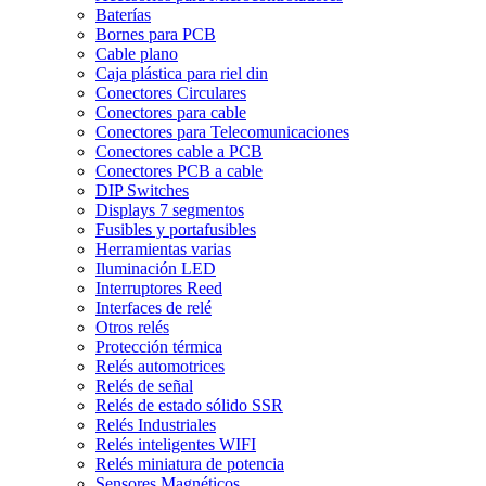
Baterías
Bornes para PCB
Cable plano
Caja plástica para riel din
Conectores Circulares
Conectores para cable
Conectores para Telecomunicaciones
Conectores cable a PCB
Conectores PCB a cable
DIP Switches
Displays 7 segmentos
Fusibles y portafusibles
Herramientas varias
Iluminación LED
Interruptores Reed
Interfaces de relé
Otros relés
Protección térmica
Relés automotrices
Relés de señal
Relés de estado sólido SSR
Relés Industriales
Relés inteligentes WIFI
Relés miniatura de potencia
Sensores Magnéticos