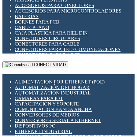
ENCHUFES INDUSTRIALES
ACCESORIOS PARA CONECTORES
INDICADORES PARA PANEL
ACCESORIOS PARA MICROCONTROLADORES
INTERFACES DE RELÉ
BATERÍAS
INTERRUPTORES FIN DE CARRERA
BORNES PARA PCB
LLAVES CONMUTADORAS
CABLE PLANO
MEDIDORES DE ENERGÍA Y TC'S DE CORRIENTE
CAJA PLÁSTICA PARA RIEL DIN
MOTORES PASO A PASO
CONECTORES CIRCULARES
PANTALLAS HMI
CONECTORES PARA CABLE
PLC -CONTROLADORES LÓGICO PROGRAMABLES
CONECTORES PARA TELECOMUNICACIONES
PROGRAMADORES DE HORARIO
CONECTORES CABLE A PCB
PROTECCIÓN ELÉCTRICA
CONECTORES PCB A CABLE
RELÉS DE PROTECCIÓN
CONECTIVIDAD
DIP SWITCHES
SENSORES CAPACITIVOS
DISPLAYS 7 SEGMENTOS
SENSORES DE POSICIÓN LINEAL
FUSIBLES Y PORTAFUSIBLES
SENSORES FOTOELÉCTRICOS
ALIMENTACIÓN POR ETHERNET (POE)
HERRAMIENTAS VARIAS
SENSORES INDUCTIVOS
AUTOMATIZACIÓN DEL HOGAR
ILUMINACIÓN LED
TEMPORIZADORES
AUTOMATIZACIÓN INDUSTRIAL
INTERRUPTORES REED
VARIACS
CÁMARAS PARA IOT
INTERFACES DE RELÉ
VARIADORES DE FRECUENCIA [VDF]
CAPACITACIÓN Y SOPORTE
OTROS RELÉS
SECCIONADORES - INTERRUPTORES
COMUNICACIÓN BANDA ANCHA
PROTECCIÓN TÉRMICA
MAQUINARIA
CONVERSORES DE MEDIOS
RELÉS AUTOMOTRICES
CONVERSORES SERIAL A ETHERNET
RELÉS DE SEÑAL
DISPOSITIVOS I/O
RELÉS DE ESTADO SÓLIDO SSR
ETHERNET INDUSTRIAL
RELÉS INDUSTRIALES
EXTENSOR ETHERNET SOBRE CABLE COBRE