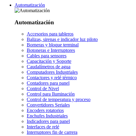
Automatización
Automatización
Accesorios para tableros
Balizas, sirenas e indicador luz piloto
Borneras y bloque terminal
Botoneras e Interruptores
Cables para sensores
Capacitación y Soporte
Caudalímetros de agua
Computadores Industriales
Contactores y relé térmico
Contadores para panel
Control de Nivel
Control para Iluminación
Control de temperatura y proceso
Convertidores Seriales
Encoders rotatorios
Enchufes Industriales
Indicadores para panel
Interfaces de relé
Interruptores fin de carrera