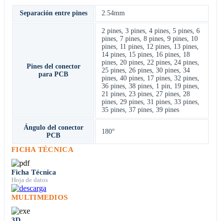
Separación entre pines
2.54mm
2 pines
,
3 pines
,
4 pines
,
5 pines
,
6
pines
,
7 pines
,
8 pines
,
9 pines
,
10
pines
,
11 pines
,
12 pines
,
13 pines
,
14 pines
,
15 pines
,
16 pines
,
18
pines
,
20 pines
,
22 pines
,
24 pines
,
Pines del conector
25 pines
,
26 pines
,
30 pines
,
34
para PCB
pines
,
40 pines
,
17 pines
,
32 pines
,
36 pines
,
38 pines
,
1 pin
,
19 pines
,
21 pines
,
23 pines
,
27 pines
,
28
pines
,
29 pines
,
31 pines
,
33 pines
,
35 pines
,
37 pines
,
39 pines
Ángulo del conector
180°
PCB
FICHA TÉCNICA
Ficha Técnica
Hoja de datos
MULTIMEDIOS
3D