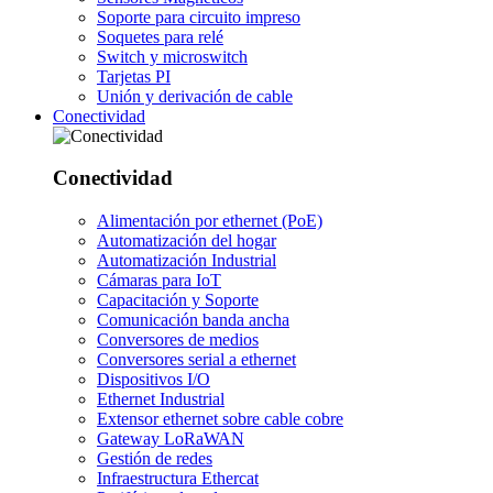
Soporte para circuito impreso
Soquetes para relé
Switch y microswitch
Tarjetas PI
Unión y derivación de cable
Conectividad
Conectividad
Alimentación por ethernet (PoE)
Automatización del hogar
Automatización Industrial
Cámaras para IoT
Capacitación y Soporte
Comunicación banda ancha
Conversores de medios
Conversores serial a ethernet
Dispositivos I/O
Ethernet Industrial
Extensor ethernet sobre cable cobre
Gateway LoRaWAN
Gestión de redes
Infraestructura Ethercat