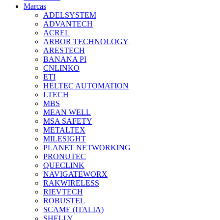
Marcas
ADELSYSTEM
ADVANTECH
ACREL
ARBOR TECHNOLOGY
ARESTECH
BANANA PI
CNLINKO
ETI
HELTEC AUTOMATION
LTECH
MBS
MEAN WELL
MSA SAFETY
METALTEX
MILESIGHT
PLANET NETWORKING
PRONUTEC
QUECLINK
NAVIGATEWORX
RAKWIRELESS
RIEVTECH
ROBUSTEL
SCAME (ITALIA)
SHELLY