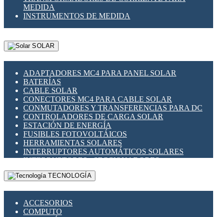
MEDIDA
INSTRUMENTOS DE MEDIDA
SOLAR
ADAPTADORES MC4 PARA PANEL SOLAR
BATERÍAS
CABLE SOLAR
CONECTORES MC4 PARA CABLE SOLAR
CONMUTADORES Y TRANSFERENCIAS PARA DC
CONTROLADORES DE CARGA SOLAR
ESTACIÓN DE ENERGÍA
FUSIBLES FOTOVOLTÁICOS
HERRAMIENTAS SOLARES
INTERRUPTORES AUTOMÁTICOS SOLARES
INTERRUPTORES - SECCIONADORES
FOTOVOLTÁICOS
TECNOLOGÍA
MONTAJE PANEL SOLAR
PORTA FUSIBLES Y SECCIONADORES
FOTOVOLTAICOS
ACCESORIOS
SUPRESOR DE TRANSIENTES SPDS PARA
COMPUTO
APLICACIONES FOTOVOLTAICAS