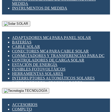
MEDIDA
INSTRUMENTOS DE MEDIDA
SOLAR
ADAPTADORES MC4 PARA PANEL SOLAR
BATERÍAS
CABLE SOLAR
CONECTORES MC4 PARA CABLE SOLAR
CONMUTADORES Y TRANSFERENCIAS PARA DC
CONTROLADORES DE CARGA SOLAR
ESTACIÓN DE ENERGÍA
FUSIBLES FOTOVOLTÁICOS
HERRAMIENTAS SOLARES
INTERRUPTORES AUTOMÁTICOS SOLARES
INTERRUPTORES - SECCIONADORES
FOTOVOLTÁICOS
TECNOLOGÍA
MONTAJE PANEL SOLAR
PORTA FUSIBLES Y SECCIONADORES
FOTOVOLTAICOS
ACCESORIOS
SUPRESOR DE TRANSIENTES SPDS PARA
COMPUTO
APLICACIONES FOTOVOLTAICAS