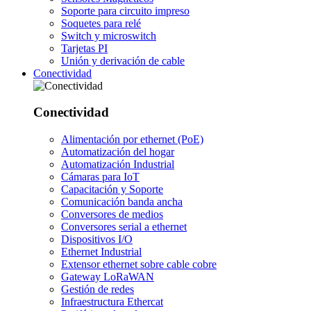
Soporte para circuito impreso
Soquetes para relé
Switch y microswitch
Tarjetas PI
Unión y derivación de cable
Conectividad
Conectividad
Alimentación por ethernet (PoE)
Automatización del hogar
Automatización Industrial
Cámaras para IoT
Capacitación y Soporte
Comunicación banda ancha
Conversores de medios
Conversores serial a ethernet
Dispositivos I/O
Ethernet Industrial
Extensor ethernet sobre cable cobre
Gateway LoRaWAN
Gestión de redes
Infraestructura Ethercat