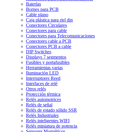
Baterías
Bornes para PCB
Cable plano
Caja plástica para riel din
Conectores Circulares
Conectores para cable
Conectores para Telecomunicaciones
Conectores cable a PCB
Conectores PCB a cable
DIP Switches
Displays 7 segmentos
Fusibles y portafusibles
Herramientas varias
Iluminación LED
Interruptores Reed
Interfaces de relé
Otros relés
Protección térmica
Relés automotrices
Relés de señal
Relés de estado sólido SSR
Relés Industriales
Relés inteligentes WIFI
Relés miniatura de potencia
Sensores Magnéticos