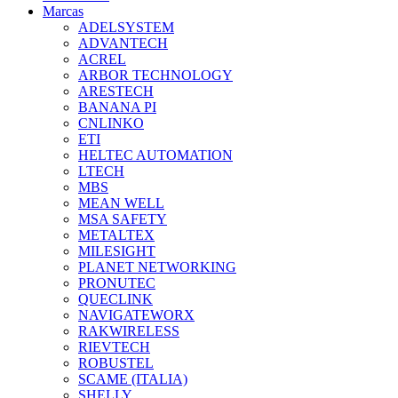
Marcas
ADELSYSTEM
ADVANTECH
ACREL
ARBOR TECHNOLOGY
ARESTECH
BANANA PI
CNLINKO
ETI
HELTEC AUTOMATION
LTECH
MBS
MEAN WELL
MSA SAFETY
METALTEX
MILESIGHT
PLANET NETWORKING
PRONUTEC
QUECLINK
NAVIGATEWORX
RAKWIRELESS
RIEVTECH
ROBUSTEL
SCAME (ITALIA)
SHELLY