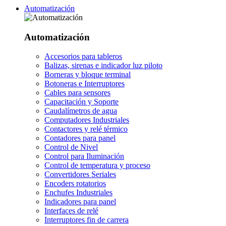
Automatización
Automatización
Accesorios para tableros
Balizas, sirenas e indicador luz piloto
Borneras y bloque terminal
Botoneras e Interruptores
Cables para sensores
Capacitación y Soporte
Caudalímetros de agua
Computadores Industriales
Contactores y relé térmico
Contadores para panel
Control de Nivel
Control para Iluminación
Control de temperatura y proceso
Convertidores Seriales
Encoders rotatorios
Enchufes Industriales
Indicadores para panel
Interfaces de relé
Interruptores fin de carrera