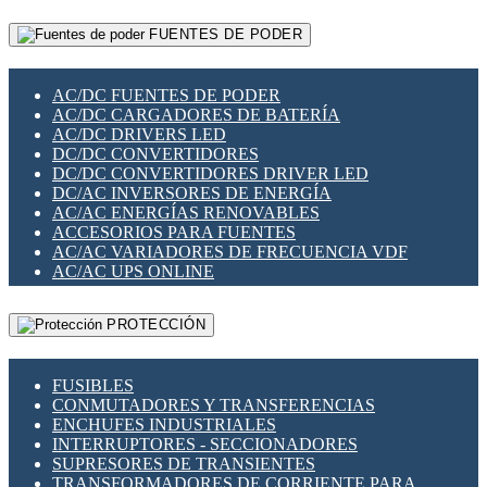
RELÉS INTELIGENTES WIFI
GATEWAY LORAWAN
RELÉS MINIATURA DE POTENCIA
FUENTES DE PODER
GESTIÓN DE REDES
SENSORES MAGNÉTICOS
INFRAESTRUCTURA ETHERCAT
SOPORTE PARA CIRCUITO IMPRESO
PERIFÉRICOS DE RED
SOQUETES PARA RELÉ
AC/DC FUENTES DE PODER
PLACAS MODULARES IOT
SWITCH Y MICROSWITCH
AC/DC CARGADORES DE BATERÍA
SWITCHES Y REDES WIFI
TARJETAS PI
AC/DC DRIVERS LED
SOLUCIONES IOT
UNIÓN Y DERIVACIÓN DE CABLE
DC/DC CONVERTIDORES
SOLUCIONES LORAWAN
DC/DC CONVERTIDORES DRIVER LED
SOLUCIONES RED CELULAR
DC/AC INVERSORES DE ENERGÍA
SEGURIDAD PARA REDES
AC/AC ENERGÍAS RENOVABLES
SWITCHES LAN
ACCESORIOS PARA FUENTES
TELEFONÍA IP (VOIP)
AC/AC VARIADORES DE FRECUENCIA VDF
VIGILANCIA IP (CCTV)
AC/AC UPS ONLINE
MESHTASTIC
PROTECCIÓN
FUSIBLES
CONMUTADORES Y TRANSFERENCIAS
ENCHUFES INDUSTRIALES
INTERRUPTORES - SECCIONADORES
SUPRESORES DE TRANSIENTES
TRANSFORMADORES DE CORRIENTE PARA