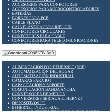
ENCHUFES INDUSTRIALES
ACCESORIOS PARA CONECTORES
INDICADORES PARA PANEL
ACCESORIOS PARA MICROCONTROLADORES
INTERFACES DE RELÉ
BATERÍAS
INTERRUPTORES FIN DE CARRERA
BORNES PARA PCB
LLAVES CONMUTADORAS
CABLE PLANO
MEDIDORES DE ENERGÍA Y TC'S DE CORRIENTE
CAJA PLÁSTICA PARA RIEL DIN
MOTORES PASO A PASO
CONECTORES CIRCULARES
PANTALLAS HMI
CONECTORES PARA CABLE
PLC -CONTROLADORES LÓGICO PROGRAMABLES
CONECTORES PARA TELECOMUNICACIONES
PROGRAMADORES DE HORARIO
CONECTORES CABLE A PCB
PROTECCIÓN ELÉCTRICA
CONECTORES PCB A CABLE
RELÉS DE PROTECCIÓN
CONECTIVIDAD
DIP SWITCHES
SENSORES CAPACITIVOS
DISPLAYS 7 SEGMENTOS
SENSORES DE POSICIÓN LINEAL
FUSIBLES Y PORTAFUSIBLES
SENSORES FOTOELÉCTRICOS
ALIMENTACIÓN POR ETHERNET (POE)
HERRAMIENTAS VARIAS
SENSORES INDUCTIVOS
AUTOMATIZACIÓN DEL HOGAR
ILUMINACIÓN LED
TEMPORIZADORES
AUTOMATIZACIÓN INDUSTRIAL
INTERRUPTORES REED
VARIACS
CÁMARAS PARA IOT
INTERFACES DE RELÉ
VARIADORES DE FRECUENCIA [VDF]
CAPACITACIÓN Y SOPORTE
OTROS RELÉS
SECCIONADORES - INTERRUPTORES
COMUNICACIÓN BANDA ANCHA
PROTECCIÓN TÉRMICA
MAQUINARIA
CONVERSORES DE MEDIOS
RELÉS AUTOMOTRICES
CONVERSORES SERIAL A ETHERNET
RELÉS DE SEÑAL
DISPOSITIVOS I/O
RELÉS DE ESTADO SÓLIDO SSR
ETHERNET INDUSTRIAL
RELÉS INDUSTRIALES
EXTENSOR ETHERNET SOBRE CABLE COBRE