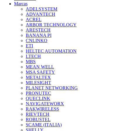
Marcas
ADELSYSTEM
ADVANTECH
ACREL
ARBOR TECHNOLOGY
ARESTECH
BANANA PI
CNLINKO
ETI
HELTEC AUTOMATION
LTECH
MBS
MEAN WELL
MSA SAFETY
METALTEX
MILESIGHT
PLANET NETWORKING
PRONUTEC
QUECLINK
NAVIGATEWORX
RAKWIRELESS
RIEVTECH
ROBUSTEL
SCAME (ITALIA)
SHELLY