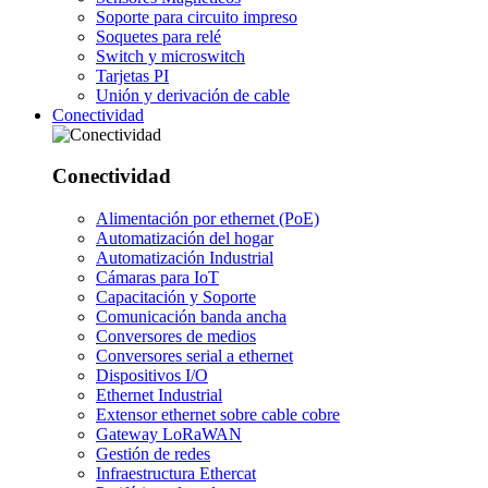
Soporte para circuito impreso
Soquetes para relé
Switch y microswitch
Tarjetas PI
Unión y derivación de cable
Conectividad
Conectividad
Alimentación por ethernet (PoE)
Automatización del hogar
Automatización Industrial
Cámaras para IoT
Capacitación y Soporte
Comunicación banda ancha
Conversores de medios
Conversores serial a ethernet
Dispositivos I/O
Ethernet Industrial
Extensor ethernet sobre cable cobre
Gateway LoRaWAN
Gestión de redes
Infraestructura Ethercat