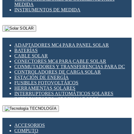
MEDIDA
INSTRUMENTOS DE MEDIDA
SOLAR
ADAPTADORES MC4 PARA PANEL SOLAR
BATERÍAS
CABLE SOLAR
CONECTORES MC4 PARA CABLE SOLAR
CONMUTADORES Y TRANSFERENCIAS PARA DC
CONTROLADORES DE CARGA SOLAR
ESTACIÓN DE ENERGÍA
FUSIBLES FOTOVOLTÁICOS
HERRAMIENTAS SOLARES
INTERRUPTORES AUTOMÁTICOS SOLARES
INTERRUPTORES - SECCIONADORES
FOTOVOLTÁICOS
TECNOLOGÍA
MONTAJE PANEL SOLAR
PORTA FUSIBLES Y SECCIONADORES
FOTOVOLTAICOS
ACCESORIOS
SUPRESOR DE TRANSIENTES SPDS PARA
COMPUTO
APLICACIONES FOTOVOLTAICAS