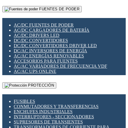
RELÉS INTELIGENTES WIFI
GATEWAY LORAWAN
RELÉS MINIATURA DE POTENCIA
FUENTES DE PODER
GESTIÓN DE REDES
SENSORES MAGNÉTICOS
INFRAESTRUCTURA ETHERCAT
SOPORTE PARA CIRCUITO IMPRESO
PERIFÉRICOS DE RED
SOQUETES PARA RELÉ
AC/DC FUENTES DE PODER
PLACAS MODULARES IOT
SWITCH Y MICROSWITCH
AC/DC CARGADORES DE BATERÍA
SWITCHES Y REDES WIFI
TARJETAS PI
AC/DC DRIVERS LED
SOLUCIONES IOT
UNIÓN Y DERIVACIÓN DE CABLE
DC/DC CONVERTIDORES
SOLUCIONES LORAWAN
DC/DC CONVERTIDORES DRIVER LED
SOLUCIONES RED CELULAR
DC/AC INVERSORES DE ENERGÍA
SEGURIDAD PARA REDES
AC/AC ENERGÍAS RENOVABLES
SWITCHES LAN
ACCESORIOS PARA FUENTES
TELEFONÍA IP (VOIP)
AC/AC VARIADORES DE FRECUENCIA VDF
VIGILANCIA IP (CCTV)
AC/AC UPS ONLINE
MESHTASTIC
PROTECCIÓN
FUSIBLES
CONMUTADORES Y TRANSFERENCIAS
ENCHUFES INDUSTRIALES
INTERRUPTORES - SECCIONADORES
SUPRESORES DE TRANSIENTES
TRANSFORMADORES DE CORRIENTE PARA