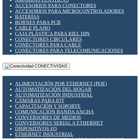
ENCHUFES INDUSTRIALES
ACCESORIOS PARA CONECTORES
INDICADORES PARA PANEL
ACCESORIOS PARA MICROCONTROLADORES
INTERFACES DE RELÉ
BATERÍAS
INTERRUPTORES FIN DE CARRERA
BORNES PARA PCB
LLAVES CONMUTADORAS
CABLE PLANO
MEDIDORES DE ENERGÍA Y TC'S DE CORRIENTE
CAJA PLÁSTICA PARA RIEL DIN
MOTORES PASO A PASO
CONECTORES CIRCULARES
PANTALLAS HMI
CONECTORES PARA CABLE
PLC -CONTROLADORES LÓGICO PROGRAMABLES
CONECTORES PARA TELECOMUNICACIONES
PROGRAMADORES DE HORARIO
CONECTORES CABLE A PCB
PROTECCIÓN ELÉCTRICA
CONECTORES PCB A CABLE
RELÉS DE PROTECCIÓN
CONECTIVIDAD
DIP SWITCHES
SENSORES CAPACITIVOS
DISPLAYS 7 SEGMENTOS
SENSORES DE POSICIÓN LINEAL
FUSIBLES Y PORTAFUSIBLES
SENSORES FOTOELÉCTRICOS
ALIMENTACIÓN POR ETHERNET (POE)
HERRAMIENTAS VARIAS
SENSORES INDUCTIVOS
AUTOMATIZACIÓN DEL HOGAR
ILUMINACIÓN LED
TEMPORIZADORES
AUTOMATIZACIÓN INDUSTRIAL
INTERRUPTORES REED
VARIACS
CÁMARAS PARA IOT
INTERFACES DE RELÉ
VARIADORES DE FRECUENCIA [VDF]
CAPACITACIÓN Y SOPORTE
OTROS RELÉS
SECCIONADORES - INTERRUPTORES
COMUNICACIÓN BANDA ANCHA
PROTECCIÓN TÉRMICA
MAQUINARIA
CONVERSORES DE MEDIOS
RELÉS AUTOMOTRICES
CONVERSORES SERIAL A ETHERNET
RELÉS DE SEÑAL
DISPOSITIVOS I/O
RELÉS DE ESTADO SÓLIDO SSR
ETHERNET INDUSTRIAL
RELÉS INDUSTRIALES
EXTENSOR ETHERNET SOBRE CABLE COBRE