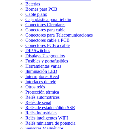
Baterías
Bornes para PCB
Cable plano
Caja plástica para riel din
Conectores Circulares
Conectores para cable
Conectores para Telecomunicaciones
Conectores cable a PCB
Conectores PCB a cable
DIP Switches
Displays 7 segmentos
Fusibles y portafusibles
Herramientas varias
Iluminación LED
Interruptores Reed
Interfaces de relé
Otros relés
Protección térmica
Relés automotrices
Relés de señal
Relés de estado sólido SSR
Relés Industriales
Relés inteligentes WIFI
Relés miniatura de potencia
Sensores Magnéticos