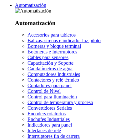
Automatización
Automatización
Accesorios para tableros
Balizas, sirenas e indicador luz piloto
Borneras y bloque terminal
Botoneras e Interruptores
Cables para sensores
Capacitación y Soporte
Caudalímetros de agua
Computadores Industriales
Contactores y relé térmico
Contadores para panel
Control de Nivel
Control para Iluminación
Control de temperatura y proceso
Convertidores Seriales
Encoders rotatorios
Enchufes Industriales
Indicadores para panel
Interfaces de relé
Interruptores fin de carrera