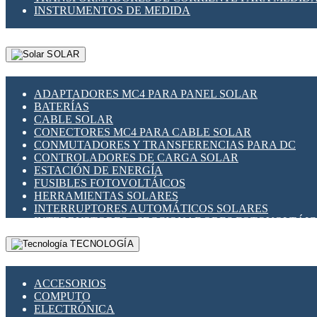
INSTRUMENTOS DE MEDIDA
SOLAR
ADAPTADORES MC4 PARA PANEL SOLAR
BATERÍAS
CABLE SOLAR
CONECTORES MC4 PARA CABLE SOLAR
CONMUTADORES Y TRANSFERENCIAS PARA DC
CONTROLADORES DE CARGA SOLAR
ESTACIÓN DE ENERGÍA
FUSIBLES FOTOVOLTÁICOS
HERRAMIENTAS SOLARES
INTERRUPTORES AUTOMÁTICOS SOLARES
INTERRUPTORES - SECCIONADORES FOTOVOLTÁI
MONTAJE PANEL SOLAR
TECNOLOGÍA
PORTA FUSIBLES Y SECCIONADORES FOTOVOLTAI
SUPRESOR DE TRANSIENTES SPDS PARA APLICACI
ACCESORIOS
COMPUTO
ELECTRÓNICA