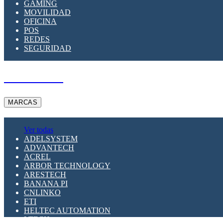
GAMING
MOVILIDAD
OFICINA
POS
REDES
SEGURIDAD
A PEDIDO
MARCAS
Ver todas
ADELSYSTEM
ADVANTECH
ACREL
ARBOR TECHNOLOGY
ARESTECH
BANANA PI
CNLINKO
ETI
HELTEC AUTOMATION
LTECH