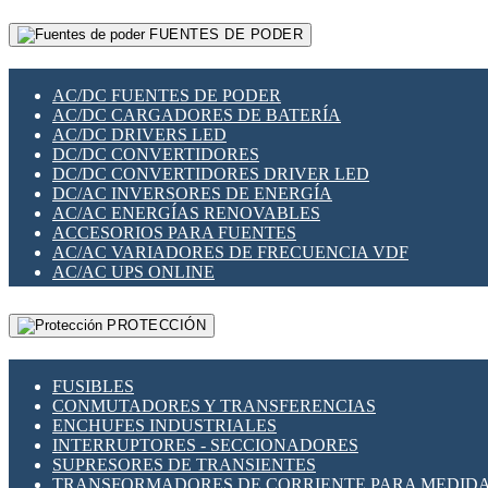
RELÉS INTELIGENTES WIFI
GATEWAY LORAWAN
RELÉS MINIATURA DE POTENCIA
FUENTES DE PODER
GESTIÓN DE REDES
SENSORES MAGNÉTICOS
INFRAESTRUCTURA ETHERCAT
SOPORTE PARA CIRCUITO IMPRESO
PERIFÉRICOS DE RED
SOQUETES PARA RELÉ
AC/DC FUENTES DE PODER
PLACAS MODULARES IOT
SWITCH Y MICROSWITCH
AC/DC CARGADORES DE BATERÍA
SWITCHES Y REDES WIFI
TARJETAS PI
AC/DC DRIVERS LED
SOLUCIONES IOT
UNIÓN Y DERIVACIÓN DE CABLE
DC/DC CONVERTIDORES
SOLUCIONES LORAWAN
DC/DC CONVERTIDORES DRIVER LED
SOLUCIONES RED CELULAR
DC/AC INVERSORES DE ENERGÍA
SEGURIDAD PARA REDES
AC/AC ENERGÍAS RENOVABLES
SWITCHES LAN
ACCESORIOS PARA FUENTES
TELEFONÍA IP (VOIP)
AC/AC VARIADORES DE FRECUENCIA VDF
VIGILANCIA IP (CCTV)
AC/AC UPS ONLINE
MESHTASTIC
PROTECCIÓN
FUSIBLES
CONMUTADORES Y TRANSFERENCIAS
ENCHUFES INDUSTRIALES
INTERRUPTORES - SECCIONADORES
SUPRESORES DE TRANSIENTES
TRANSFORMADORES DE CORRIENTE PARA MEDID