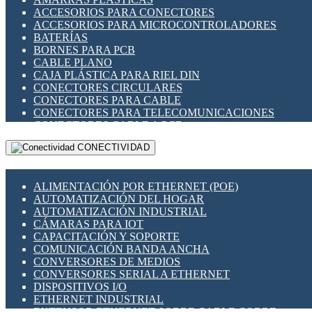
ENCHUFES INDUSTRIALES
ACCESORIOS PARA CONECTORES
INDICADORES PARA PANEL
ACCESORIOS PARA MICROCONTROLADORES
INTERFACES DE RELÉ
BATERÍAS
INTERRUPTORES FIN DE CARRERA
BORNES PARA PCB
LLAVES CONMUTADORAS
CABLE PLANO
MEDIDORES DE ENERGÍA Y TC'S DE CORRIENTE
CAJA PLÁSTICA PARA RIEL DIN
MOTORES PASO A PASO
CONECTORES CIRCULARES
PANTALLAS HMI
CONECTORES PARA CABLE
PLC -CONTROLADORES LÓGICO PROGRAMABLES
CONECTORES PARA TELECOMUNICACIONES
PROGRAMADORES DE HORARIO
CONECTORES CABLE A PCB
PROTECCIÓN ELÉCTRICA
CONECTORES PCB A CABLE
RELÉS DE PROTECCIÓN
CONECTIVIDAD
DIP SWITCHES
SENSORES CAPACITIVOS
DISPLAYS 7 SEGMENTOS
SENSORES DE POSICIÓN LINEAL
FUSIBLES Y PORTAFUSIBLES
SENSORES FOTOELÉCTRICOS
ALIMENTACIÓN POR ETHERNET (POE)
HERRAMIENTAS VARIAS
SENSORES INDUCTIVOS
AUTOMATIZACIÓN DEL HOGAR
ILUMINACIÓN LED
TEMPORIZADORES
AUTOMATIZACIÓN INDUSTRIAL
INTERRUPTORES REED
VARIACS
CÁMARAS PARA IOT
INTERFACES DE RELÉ
VARIADORES DE FRECUENCIA [VDF]
CAPACITACIÓN Y SOPORTE
OTROS RELÉS
SECCIONADORES - INTERRUPTORES
COMUNICACIÓN BANDA ANCHA
PROTECCIÓN TÉRMICA
MAQUINARIA
CONVERSORES DE MEDIOS
RELÉS AUTOMOTRICES
CONVERSORES SERIAL A ETHERNET
RELÉS DE SEÑAL
DISPOSITIVOS I/O
RELÉS DE ESTADO SÓLIDO SSR
ETHERNET INDUSTRIAL
RELÉS INDUSTRIALES
EXTENSOR ETHERNET SOBRE CABLE COBRE