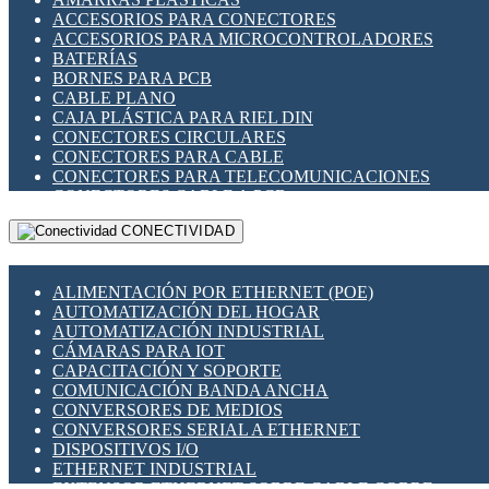
ENCHUFES INDUSTRIALES
ACCESORIOS PARA CONECTORES
INDICADORES PARA PANEL
ACCESORIOS PARA MICROCONTROLADORES
INTERFACES DE RELÉ
BATERÍAS
INTERRUPTORES FIN DE CARRERA
BORNES PARA PCB
LLAVES CONMUTADORAS
CABLE PLANO
MEDIDORES DE ENERGÍA Y TC'S DE CORRIENTE
CAJA PLÁSTICA PARA RIEL DIN
MOTORES PASO A PASO
CONECTORES CIRCULARES
PANTALLAS HMI
CONECTORES PARA CABLE
PLC -CONTROLADORES LÓGICO PROGRAMABLES
CONECTORES PARA TELECOMUNICACIONES
PROGRAMADORES DE HORARIO
CONECTORES CABLE A PCB
PROTECCIÓN ELÉCTRICA
CONECTORES PCB A CABLE
RELÉS DE PROTECCIÓN
CONECTIVIDAD
DIP SWITCHES
SENSORES CAPACITIVOS
DISPLAYS 7 SEGMENTOS
SENSORES DE POSICIÓN LINEAL
FUSIBLES Y PORTAFUSIBLES
SENSORES FOTOELÉCTRICOS
ALIMENTACIÓN POR ETHERNET (POE)
HERRAMIENTAS VARIAS
SENSORES INDUCTIVOS
AUTOMATIZACIÓN DEL HOGAR
ILUMINACIÓN LED
TEMPORIZADORES
AUTOMATIZACIÓN INDUSTRIAL
INTERRUPTORES REED
VARIACS
CÁMARAS PARA IOT
INTERFACES DE RELÉ
VARIADORES DE FRECUENCIA [VDF]
CAPACITACIÓN Y SOPORTE
OTROS RELÉS
SECCIONADORES - INTERRUPTORES
COMUNICACIÓN BANDA ANCHA
PROTECCIÓN TÉRMICA
MAQUINARIA
CONVERSORES DE MEDIOS
RELÉS AUTOMOTRICES
CONVERSORES SERIAL A ETHERNET
RELÉS DE SEÑAL
DISPOSITIVOS I/O
RELÉS DE ESTADO SÓLIDO SSR
ETHERNET INDUSTRIAL
RELÉS INDUSTRIALES
EXTENSOR ETHERNET SOBRE CABLE COBRE