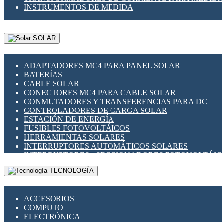
INSTRUMENTOS DE MEDIDA
SOLAR
ADAPTADORES MC4 PARA PANEL SOLAR
BATERÍAS
CABLE SOLAR
CONECTORES MC4 PARA CABLE SOLAR
CONMUTADORES Y TRANSFERENCIAS PARA DC
CONTROLADORES DE CARGA SOLAR
ESTACIÓN DE ENERGÍA
FUSIBLES FOTOVOLTÁICOS
HERRAMIENTAS SOLARES
INTERRUPTORES AUTOMÁTICOS SOLARES
INTERRUPTORES - SECCIONADORES FOTOVOLTÁI
MONTAJE PANEL SOLAR
TECNOLOGÍA
PORTA FUSIBLES Y SECCIONADORES FOTOVOLTAI
SUPRESOR DE TRANSIENTES SPDS PARA APLICACI
ACCESORIOS
COMPUTO
ELECTRÓNICA