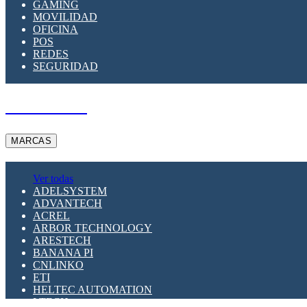
GAMING
MOVILIDAD
OFICINA
POS
REDES
SEGURIDAD
A PEDIDO
MARCAS
Ver todas
ADELSYSTEM
ADVANTECH
ACREL
ARBOR TECHNOLOGY
ARESTECH
BANANA PI
CNLINKO
ETI
HELTEC AUTOMATION
LTECH