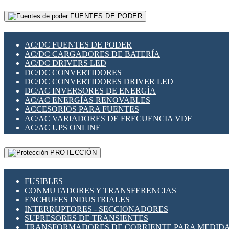
RELÉS INTELIGENTES WIFI
GATEWAY LORAWAN
RELÉS MINIATURA DE POTENCIA
FUENTES DE PODER
GESTIÓN DE REDES
SENSORES MAGNÉTICOS
INFRAESTRUCTURA ETHERCAT
SOPORTE PARA CIRCUITO IMPRESO
PERIFÉRICOS DE RED
SOQUETES PARA RELÉ
AC/DC FUENTES DE PODER
PLACAS MODULARES IOT
SWITCH Y MICROSWITCH
AC/DC CARGADORES DE BATERÍA
SWITCHES Y REDES WIFI
TARJETAS PI
AC/DC DRIVERS LED
SOLUCIONES IOT
UNIÓN Y DERIVACIÓN DE CABLE
DC/DC CONVERTIDORES
SOLUCIONES LORAWAN
DC/DC CONVERTIDORES DRIVER LED
SOLUCIONES RED CELULAR
DC/AC INVERSORES DE ENERGÍA
SEGURIDAD PARA REDES
AC/AC ENERGÍAS RENOVABLES
SWITCHES LAN
ACCESORIOS PARA FUENTES
TELEFONÍA IP (VOIP)
AC/AC VARIADORES DE FRECUENCIA VDF
VIGILANCIA IP (CCTV)
AC/AC UPS ONLINE
MESHTASTIC
PROTECCIÓN
FUSIBLES
CONMUTADORES Y TRANSFERENCIAS
ENCHUFES INDUSTRIALES
INTERRUPTORES - SECCIONADORES
SUPRESORES DE TRANSIENTES
TRANSFORMADORES DE CORRIENTE PARA MEDID