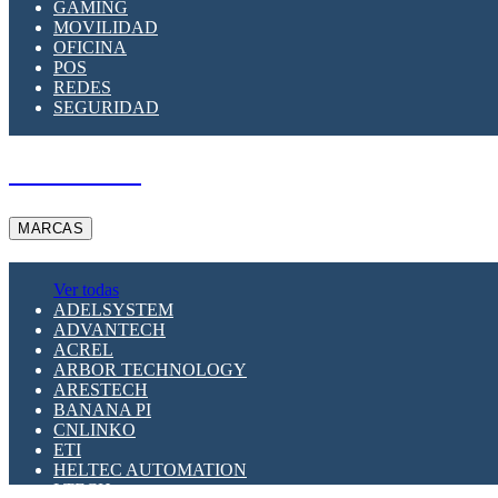
GAMING
MOVILIDAD
OFICINA
POS
REDES
SEGURIDAD
A PEDIDO
MARCAS
Ver todas
ADELSYSTEM
ADVANTECH
ACREL
ARBOR TECHNOLOGY
ARESTECH
BANANA PI
CNLINKO
ETI
HELTEC AUTOMATION
LTECH