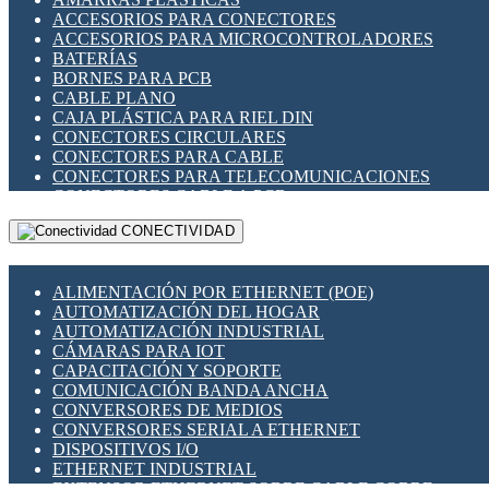
ENCHUFES INDUSTRIALES
ACCESORIOS PARA CONECTORES
INDICADORES PARA PANEL
ACCESORIOS PARA MICROCONTROLADORES
INTERFACES DE RELÉ
BATERÍAS
INTERRUPTORES FIN DE CARRERA
BORNES PARA PCB
LLAVES CONMUTADORAS
CABLE PLANO
MEDIDORES DE ENERGÍA Y TC'S DE CORRIENTE
CAJA PLÁSTICA PARA RIEL DIN
MOTORES PASO A PASO
CONECTORES CIRCULARES
PANTALLAS HMI
CONECTORES PARA CABLE
PLC -CONTROLADORES LÓGICO PROGRAMABLES
CONECTORES PARA TELECOMUNICACIONES
PROGRAMADORES DE HORARIO
CONECTORES CABLE A PCB
PROTECCIÓN ELÉCTRICA
CONECTORES PCB A CABLE
RELÉS DE PROTECCIÓN
CONECTIVIDAD
DIP SWITCHES
SENSORES CAPACITIVOS
DISPLAYS 7 SEGMENTOS
SENSORES DE POSICIÓN LINEAL
FUSIBLES Y PORTAFUSIBLES
SENSORES FOTOELÉCTRICOS
ALIMENTACIÓN POR ETHERNET (POE)
HERRAMIENTAS VARIAS
SENSORES INDUCTIVOS
AUTOMATIZACIÓN DEL HOGAR
ILUMINACIÓN LED
TEMPORIZADORES
AUTOMATIZACIÓN INDUSTRIAL
INTERRUPTORES REED
VARIACS
CÁMARAS PARA IOT
INTERFACES DE RELÉ
VARIADORES DE FRECUENCIA [VDF]
CAPACITACIÓN Y SOPORTE
OTROS RELÉS
SECCIONADORES - INTERRUPTORES
COMUNICACIÓN BANDA ANCHA
PROTECCIÓN TÉRMICA
MAQUINARIA
CONVERSORES DE MEDIOS
RELÉS AUTOMOTRICES
CONVERSORES SERIAL A ETHERNET
RELÉS DE SEÑAL
DISPOSITIVOS I/O
RELÉS DE ESTADO SÓLIDO SSR
ETHERNET INDUSTRIAL
RELÉS INDUSTRIALES
EXTENSOR ETHERNET SOBRE CABLE COBRE