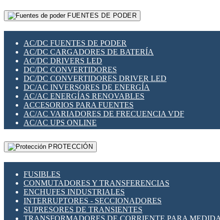
RELÉS INTELIGENTES WIFI
GATEWAY LORAWAN
RELÉS MINIATURA DE POTENCIA
FUENTES DE PODER
GESTIÓN DE REDES
SENSORES MAGNÉTICOS
INFRAESTRUCTURA ETHERCAT
SOPORTE PARA CIRCUITO IMPRESO
PERIFÉRICOS DE RED
SOQUETES PARA RELÉ
AC/DC FUENTES DE PODER
PLACAS MODULARES IOT
SWITCH Y MICROSWITCH
AC/DC CARGADORES DE BATERÍA
SWITCHES Y REDES WIFI
TARJETAS PI
AC/DC DRIVERS LED
SOLUCIONES IOT
UNIÓN Y DERIVACIÓN DE CABLE
DC/DC CONVERTIDORES
SOLUCIONES LORAWAN
DC/DC CONVERTIDORES DRIVER LED
SOLUCIONES RED CELULAR
DC/AC INVERSORES DE ENERGÍA
SEGURIDAD PARA REDES
AC/AC ENERGÍAS RENOVABLES
SWITCHES LAN
ACCESORIOS PARA FUENTES
TELEFONÍA IP (VOIP)
AC/AC VARIADORES DE FRECUENCIA VDF
VIGILANCIA IP (CCTV)
AC/AC UPS ONLINE
MESHTASTIC
PROTECCIÓN
FUSIBLES
CONMUTADORES Y TRANSFERENCIAS
ENCHUFES INDUSTRIALES
INTERRUPTORES - SECCIONADORES
SUPRESORES DE TRANSIENTES
TRANSFORMADORES DE CORRIENTE PARA MEDID