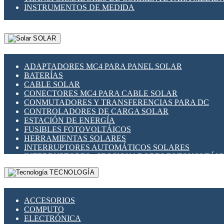
INSTRUMENTOS DE MEDIDA
SOLAR
ADAPTADORES MC4 PARA PANEL SOLAR
BATERÍAS
CABLE SOLAR
CONECTORES MC4 PARA CABLE SOLAR
CONMUTADORES Y TRANSFERENCIAS PARA DC
CONTROLADORES DE CARGA SOLAR
ESTACIÓN DE ENERGÍA
FUSIBLES FOTOVOLTÁICOS
HERRAMIENTAS SOLARES
INTERRUPTORES AUTOMÁTICOS SOLARES
INTERRUPTORES - SECCIONADORES FOTOVOLTÁI
MONTAJE PANEL SOLAR
TECNOLOGÍA
PORTA FUSIBLES Y SECCIONADORES FOTOVOLTAI
SUPRESOR DE TRANSIENTES SPDS PARA APLICACI
ACCESORIOS
COMPUTO
ELECTRÓNICA