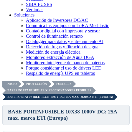
SIBA FUSES
Ver todas
Soluciones
Aplicación de Inversores DC/AC
Comunica tus equipos con LoRA Meshtastic
Contador digital con impresora y sensor
Control de iluminación remoto
Datalogger para datos y entrenamiento AI
Detección de fugas y filtración de agua
Medición de energía eléctrica
Monitoreo extracción de Agua DGA
Monitoreo inteligente de banco de baterías
Porque considerar el uso de drivers LED
Respaldo de energía UPS en tableros
INICIO
PROTECCIÓN
FUSIBLES
BASES PORTA FUSIBLES Y SECCIONADORES FUSIBLES
BASE PORTAFUSIBLE 10X38 1000V DC; 25A MAX. MARCA ETI (EUROPA)
BASE PORTAFUSIBLE 10X38 1000V DC; 25A
max. marca ETI (Europa)