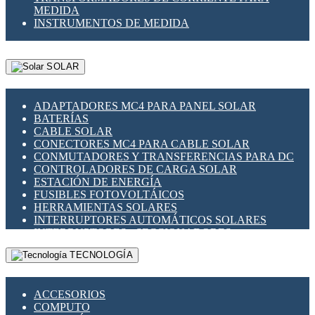
MEDIDA
INSTRUMENTOS DE MEDIDA
SOLAR
ADAPTADORES MC4 PARA PANEL SOLAR
BATERÍAS
CABLE SOLAR
CONECTORES MC4 PARA CABLE SOLAR
CONMUTADORES Y TRANSFERENCIAS PARA DC
CONTROLADORES DE CARGA SOLAR
ESTACIÓN DE ENERGÍA
FUSIBLES FOTOVOLTÁICOS
HERRAMIENTAS SOLARES
INTERRUPTORES AUTOMÁTICOS SOLARES
INTERRUPTORES - SECCIONADORES
FOTOVOLTÁICOS
TECNOLOGÍA
MONTAJE PANEL SOLAR
PORTA FUSIBLES Y SECCIONADORES
FOTOVOLTAICOS
ACCESORIOS
SUPRESOR DE TRANSIENTES SPDS PARA
COMPUTO
APLICACIONES FOTOVOLTAICAS