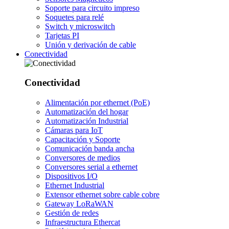
Soporte para circuito impreso
Soquetes para relé
Switch y microswitch
Tarjetas PI
Unión y derivación de cable
Conectividad
Conectividad
Alimentación por ethernet (PoE)
Automatización del hogar
Automatización Industrial
Cámaras para IoT
Capacitación y Soporte
Comunicación banda ancha
Conversores de medios
Conversores serial a ethernet
Dispositivos I/O
Ethernet Industrial
Extensor ethernet sobre cable cobre
Gateway LoRaWAN
Gestión de redes
Infraestructura Ethercat