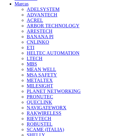
Marcas
ADELSYSTEM
ADVANTECH
ACREL
ARBOR TECHNOLOGY
ARESTECH
BANANA PI
CNLINKO
ETI
HELTEC AUTOMATION
LTECH
MBS
MEAN WELL
MSA SAFETY
METALTEX
MILESIGHT
PLANET NETWORKING
PRONUTEC
QUECLINK
NAVIGATEWORX
RAKWIRELESS
RIEVTECH
ROBUSTEL
SCAME (ITALIA)
SHELLY