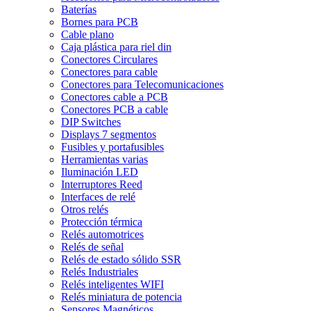
Baterías
Bornes para PCB
Cable plano
Caja plástica para riel din
Conectores Circulares
Conectores para cable
Conectores para Telecomunicaciones
Conectores cable a PCB
Conectores PCB a cable
DIP Switches
Displays 7 segmentos
Fusibles y portafusibles
Herramientas varias
Iluminación LED
Interruptores Reed
Interfaces de relé
Otros relés
Protección térmica
Relés automotrices
Relés de señal
Relés de estado sólido SSR
Relés Industriales
Relés inteligentes WIFI
Relés miniatura de potencia
Sensores Magnéticos