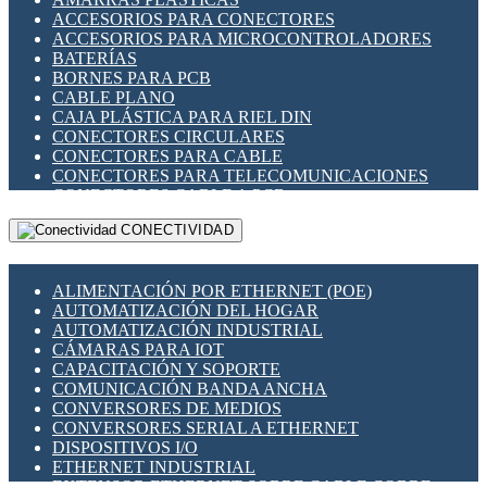
ENCHUFES INDUSTRIALES
ACCESORIOS PARA CONECTORES
INDICADORES PARA PANEL
ACCESORIOS PARA MICROCONTROLADORES
INTERFACES DE RELÉ
BATERÍAS
INTERRUPTORES FIN DE CARRERA
BORNES PARA PCB
LLAVES CONMUTADORAS
CABLE PLANO
MEDIDORES DE ENERGÍA Y TC'S DE CORRIENTE
CAJA PLÁSTICA PARA RIEL DIN
MOTORES PASO A PASO
CONECTORES CIRCULARES
PANTALLAS HMI
CONECTORES PARA CABLE
PLC -CONTROLADORES LÓGICO PROGRAMABLES
CONECTORES PARA TELECOMUNICACIONES
PROGRAMADORES DE HORARIO
CONECTORES CABLE A PCB
PROTECCIÓN ELÉCTRICA
CONECTORES PCB A CABLE
RELÉS DE PROTECCIÓN
CONECTIVIDAD
DIP SWITCHES
SENSORES CAPACITIVOS
DISPLAYS 7 SEGMENTOS
SENSORES DE POSICIÓN LINEAL
FUSIBLES Y PORTAFUSIBLES
SENSORES FOTOELÉCTRICOS
ALIMENTACIÓN POR ETHERNET (POE)
HERRAMIENTAS VARIAS
SENSORES INDUCTIVOS
AUTOMATIZACIÓN DEL HOGAR
ILUMINACIÓN LED
TEMPORIZADORES
AUTOMATIZACIÓN INDUSTRIAL
INTERRUPTORES REED
VARIACS
CÁMARAS PARA IOT
INTERFACES DE RELÉ
VARIADORES DE FRECUENCIA [VDF]
CAPACITACIÓN Y SOPORTE
OTROS RELÉS
SECCIONADORES - INTERRUPTORES
COMUNICACIÓN BANDA ANCHA
PROTECCIÓN TÉRMICA
MAQUINARIA
CONVERSORES DE MEDIOS
RELÉS AUTOMOTRICES
CONVERSORES SERIAL A ETHERNET
RELÉS DE SEÑAL
DISPOSITIVOS I/O
RELÉS DE ESTADO SÓLIDO SSR
ETHERNET INDUSTRIAL
RELÉS INDUSTRIALES
EXTENSOR ETHERNET SOBRE CABLE COBRE