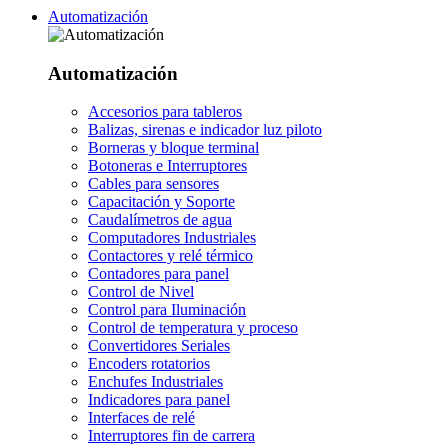
Automatización
Automatización
Accesorios para tableros
Balizas, sirenas e indicador luz piloto
Borneras y bloque terminal
Botoneras e Interruptores
Cables para sensores
Capacitación y Soporte
Caudalímetros de agua
Computadores Industriales
Contactores y relé térmico
Contadores para panel
Control de Nivel
Control para Iluminación
Control de temperatura y proceso
Convertidores Seriales
Encoders rotatorios
Enchufes Industriales
Indicadores para panel
Interfaces de relé
Interruptores fin de carrera