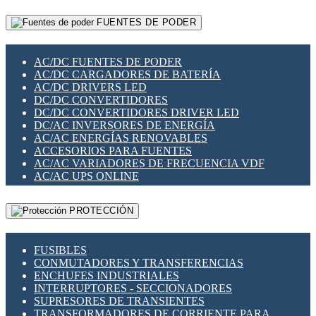
RELÉS INTELIGENTES WIFI
GATEWAY LORAWAN
RELÉS MINIATURA DE POTENCIA
FUENTES DE PODER
GESTIÓN DE REDES
SENSORES MAGNÉTICOS
INFRAESTRUCTURA ETHERCAT
SOPORTE PARA CIRCUITO IMPRESO
PERIFÉRICOS DE RED
SOQUETES PARA RELÉ
AC/DC FUENTES DE PODER
PLACAS MODULARES IOT
SWITCH Y MICROSWITCH
AC/DC CARGADORES DE BATERÍA
SWITCHES Y REDES WIFI
TARJETAS PI
AC/DC DRIVERS LED
SOLUCIONES IOT
UNIÓN Y DERIVACIÓN DE CABLE
DC/DC CONVERTIDORES
SOLUCIONES LORAWAN
DC/DC CONVERTIDORES DRIVER LED
SOLUCIONES RED CELULAR
DC/AC INVERSORES DE ENERGÍA
SEGURIDAD PARA REDES
AC/AC ENERGÍAS RENOVABLES
SWITCHES LAN
ACCESORIOS PARA FUENTES
TELEFONÍA IP (VOIP)
AC/AC VARIADORES DE FRECUENCIA VDF
VIGILANCIA IP (CCTV)
AC/AC UPS ONLINE
MESHTASTIC
PROTECCIÓN
FUSIBLES
CONMUTADORES Y TRANSFERENCIAS
ENCHUFES INDUSTRIALES
INTERRUPTORES - SECCIONADORES
SUPRESORES DE TRANSIENTES
TRANSFORMADORES DE CORRIENTE PARA