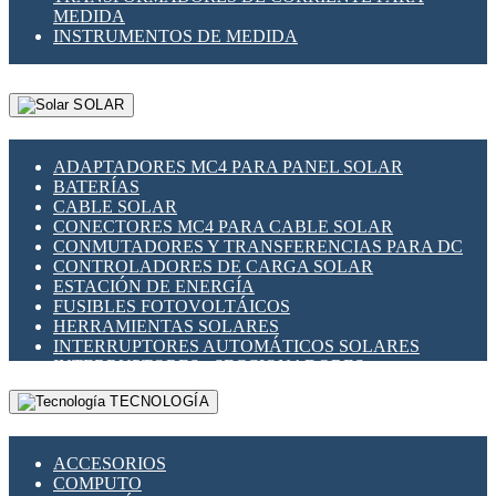
MEDIDA
INSTRUMENTOS DE MEDIDA
SOLAR
ADAPTADORES MC4 PARA PANEL SOLAR
BATERÍAS
CABLE SOLAR
CONECTORES MC4 PARA CABLE SOLAR
CONMUTADORES Y TRANSFERENCIAS PARA DC
CONTROLADORES DE CARGA SOLAR
ESTACIÓN DE ENERGÍA
FUSIBLES FOTOVOLTÁICOS
HERRAMIENTAS SOLARES
INTERRUPTORES AUTOMÁTICOS SOLARES
INTERRUPTORES - SECCIONADORES
FOTOVOLTÁICOS
TECNOLOGÍA
MONTAJE PANEL SOLAR
PORTA FUSIBLES Y SECCIONADORES
FOTOVOLTAICOS
ACCESORIOS
SUPRESOR DE TRANSIENTES SPDS PARA
COMPUTO
APLICACIONES FOTOVOLTAICAS