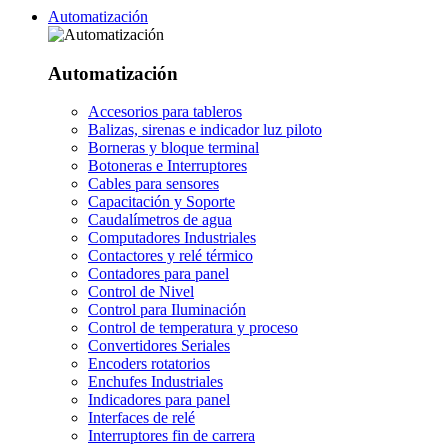
Automatización
Automatización
Accesorios para tableros
Balizas, sirenas e indicador luz piloto
Borneras y bloque terminal
Botoneras e Interruptores
Cables para sensores
Capacitación y Soporte
Caudalímetros de agua
Computadores Industriales
Contactores y relé térmico
Contadores para panel
Control de Nivel
Control para Iluminación
Control de temperatura y proceso
Convertidores Seriales
Encoders rotatorios
Enchufes Industriales
Indicadores para panel
Interfaces de relé
Interruptores fin de carrera