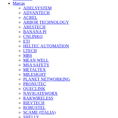
Marcas
ADELSYSTEM
ADVANTECH
ACREL
ARBOR TECHNOLOGY
ARESTECH
BANANA PI
CNLINKO
ETI
HELTEC AUTOMATION
LTECH
MBS
MEAN WELL
MSA SAFETY
METALTEX
MILESIGHT
PLANET NETWORKING
PRONUTEC
QUECLINK
NAVIGATEWORX
RAKWIRELESS
RIEVTECH
ROBUSTEL
SCAME (ITALIA)
SHELLY