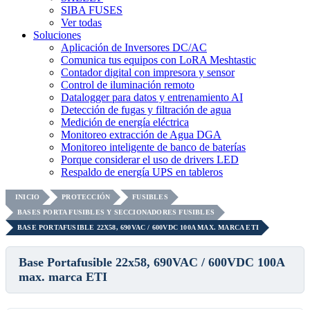
SIBA FUSES
Ver todas
Soluciones
Aplicación de Inversores DC/AC
Comunica tus equipos con LoRA Meshtastic
Contador digital con impresora y sensor
Control de iluminación remoto
Datalogger para datos y entrenamiento AI
Detección de fugas y filtración de agua
Medición de energía eléctrica
Monitoreo extracción de Agua DGA
Monitoreo inteligente de banco de baterías
Porque considerar el uso de drivers LED
Respaldo de energía UPS en tableros
INICIO
PROTECCIÓN
FUSIBLES
BASES PORTA FUSIBLES Y SECCIONADORES FUSIBLES
BASE PORTAFUSIBLE 22X58, 690VAC / 600VDC 100A MAX. MARCA ETI
Base Portafusible 22x58, 690VAC / 600VDC 100A
max. marca ETI