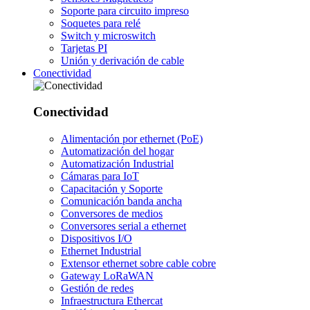
Soporte para circuito impreso
Soquetes para relé
Switch y microswitch
Tarjetas PI
Unión y derivación de cable
Conectividad
Conectividad
Alimentación por ethernet (PoE)
Automatización del hogar
Automatización Industrial
Cámaras para IoT
Capacitación y Soporte
Comunicación banda ancha
Conversores de medios
Conversores serial a ethernet
Dispositivos I/O
Ethernet Industrial
Extensor ethernet sobre cable cobre
Gateway LoRaWAN
Gestión de redes
Infraestructura Ethercat