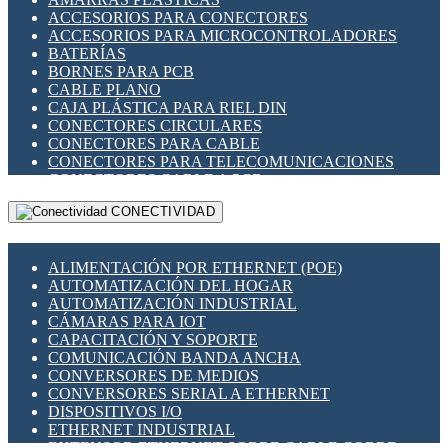
ENCHUFES INDUSTRIALES
ACCESORIOS PARA CONECTORES
INDICADORES PARA PANEL
ACCESORIOS PARA MICROCONTROLADORES
INTERFACES DE RELÉ
BATERÍAS
INTERRUPTORES FIN DE CARRERA
BORNES PARA PCB
LLAVES CONMUTADORAS
CABLE PLANO
MEDIDORES DE ENERGÍA Y TC'S DE CORRIENTE
CAJA PLÁSTICA PARA RIEL DIN
MOTORES PASO A PASO
CONECTORES CIRCULARES
PANTALLAS HMI
CONECTORES PARA CABLE
PLC -CONTROLADORES LÓGICO PROGRAMABLES
CONECTORES PARA TELECOMUNICACIONES
PROGRAMADORES DE HORARIO
CONECTORES CABLE A PCB
PROTECCIÓN ELÉCTRICA
CONECTORES PCB A CABLE
RELÉS DE PROTECCIÓN
CONECTIVIDAD
DIP SWITCHES
SENSORES CAPACITIVOS
DISPLAYS 7 SEGMENTOS
SENSORES DE POSICIÓN LINEAL
FUSIBLES Y PORTAFUSIBLES
SENSORES FOTOELÉCTRICOS
ALIMENTACIÓN POR ETHERNET (POE)
HERRAMIENTAS VARIAS
SENSORES INDUCTIVOS
AUTOMATIZACIÓN DEL HOGAR
ILUMINACIÓN LED
TEMPORIZADORES
AUTOMATIZACIÓN INDUSTRIAL
INTERRUPTORES REED
VARIACS
CÁMARAS PARA IOT
INTERFACES DE RELÉ
VARIADORES DE FRECUENCIA [VDF]
CAPACITACIÓN Y SOPORTE
OTROS RELÉS
SECCIONADORES - INTERRUPTORES
COMUNICACIÓN BANDA ANCHA
PROTECCIÓN TÉRMICA
MAQUINARIA
CONVERSORES DE MEDIOS
RELÉS AUTOMOTRICES
CONVERSORES SERIAL A ETHERNET
RELÉS DE SEÑAL
DISPOSITIVOS I/O
RELÉS DE ESTADO SÓLIDO SSR
ETHERNET INDUSTRIAL
RELÉS INDUSTRIALES
EXTENSOR ETHERNET SOBRE CABLE COBRE