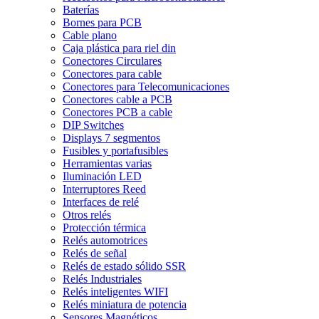
Baterías
Bornes para PCB
Cable plano
Caja plástica para riel din
Conectores Circulares
Conectores para cable
Conectores para Telecomunicaciones
Conectores cable a PCB
Conectores PCB a cable
DIP Switches
Displays 7 segmentos
Fusibles y portafusibles
Herramientas varias
Iluminación LED
Interruptores Reed
Interfaces de relé
Otros relés
Protección térmica
Relés automotrices
Relés de señal
Relés de estado sólido SSR
Relés Industriales
Relés inteligentes WIFI
Relés miniatura de potencia
Sensores Magnéticos