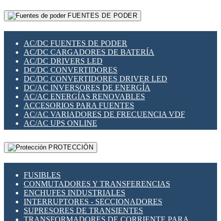
RELÉS INTELIGENTES WIFI
GATEWAY LORAWAN
RELÉS MINIATURA DE POTENCIA
FUENTES DE PODER
GESTIÓN DE REDES
SENSORES MAGNÉTICOS
INFRAESTRUCTURA ETHERCAT
SOPORTE PARA CIRCUITO IMPRESO
PERIFÉRICOS DE RED
SOQUETES PARA RELÉ
AC/DC FUENTES DE PODER
PLACAS MODULARES IOT
SWITCH Y MICROSWITCH
AC/DC CARGADORES DE BATERÍA
SWITCHES Y REDES WIFI
TARJETAS PI
AC/DC DRIVERS LED
SOLUCIONES IOT
UNIÓN Y DERIVACIÓN DE CABLE
DC/DC CONVERTIDORES
SOLUCIONES LORAWAN
DC/DC CONVERTIDORES DRIVER LED
SOLUCIONES RED CELULAR
DC/AC INVERSORES DE ENERGÍA
SEGURIDAD PARA REDES
AC/AC ENERGÍAS RENOVABLES
SWITCHES LAN
ACCESORIOS PARA FUENTES
TELEFONÍA IP (VOIP)
AC/AC VARIADORES DE FRECUENCIA VDF
VIGILANCIA IP (CCTV)
AC/AC UPS ONLINE
MESHTASTIC
PROTECCIÓN
FUSIBLES
CONMUTADORES Y TRANSFERENCIAS
ENCHUFES INDUSTRIALES
INTERRUPTORES - SECCIONADORES
SUPRESORES DE TRANSIENTES
TRANSFORMADORES DE CORRIENTE PARA