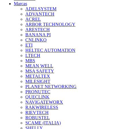
Marcas
ADELSYSTEM
ADVANTECH
ACREL
ARBOR TECHNOLOGY
ARESTECH
BANANA PI
CNLINKO
ETI
HELTEC AUTOMATION
LTECH
MBS
MEAN WELL
MSA SAFETY
METALTEX
MILESIGHT
PLANET NETWORKING
PRONUTEC
QUECLINK
NAVIGATEWORX
RAKWIRELESS
RIEVTECH
ROBUSTEL
SCAME (ITALIA)
SHELLY