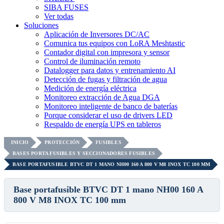
SIBA FUSES
Ver todas
Soluciones
Aplicación de Inversores DC/AC
Comunica tus equipos con LoRA Meshtastic
Contador digital con impresora y sensor
Control de iluminación remoto
Datalogger para datos y entrenamiento AI
Detección de fugas y filtración de agua
Medición de energía eléctrica
Monitoreo extracción de Agua DGA
Monitoreo inteligente de banco de baterías
Porque considerar el uso de drivers LED
Respaldo de energía UPS en tableros
INICIO
PROTECCIÓN
FUSIBLES
BASES PORTA FUSIBLES Y SECCIONADORES FUSIBLES
BASE PORTAFUSIBLE BTVC DT 1 MANO NH00 160 A 800 V M8 INOX TC 100 MM
Base portafusible BTVC DT 1 mano NH00 160 A
800 V M8 INOX TC 100 mm