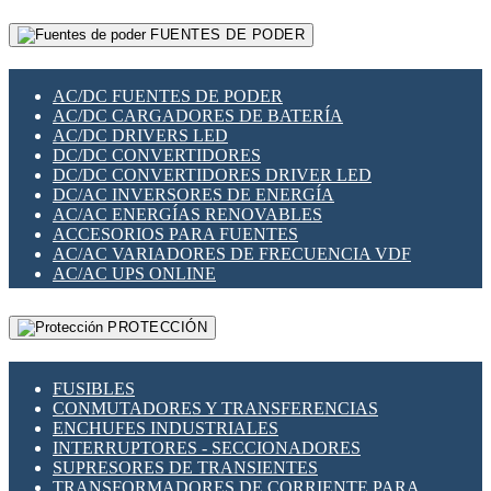
RELÉS INTELIGENTES WIFI
GATEWAY LORAWAN
RELÉS MINIATURA DE POTENCIA
FUENTES DE PODER
GESTIÓN DE REDES
SENSORES MAGNÉTICOS
INFRAESTRUCTURA ETHERCAT
SOPORTE PARA CIRCUITO IMPRESO
PERIFÉRICOS DE RED
SOQUETES PARA RELÉ
AC/DC FUENTES DE PODER
PLACAS MODULARES IOT
SWITCH Y MICROSWITCH
AC/DC CARGADORES DE BATERÍA
SWITCHES Y REDES WIFI
TARJETAS PI
AC/DC DRIVERS LED
SOLUCIONES IOT
UNIÓN Y DERIVACIÓN DE CABLE
DC/DC CONVERTIDORES
SOLUCIONES LORAWAN
DC/DC CONVERTIDORES DRIVER LED
SOLUCIONES RED CELULAR
DC/AC INVERSORES DE ENERGÍA
SEGURIDAD PARA REDES
AC/AC ENERGÍAS RENOVABLES
SWITCHES LAN
ACCESORIOS PARA FUENTES
TELEFONÍA IP (VOIP)
AC/AC VARIADORES DE FRECUENCIA VDF
VIGILANCIA IP (CCTV)
AC/AC UPS ONLINE
MESHTASTIC
PROTECCIÓN
FUSIBLES
CONMUTADORES Y TRANSFERENCIAS
ENCHUFES INDUSTRIALES
INTERRUPTORES - SECCIONADORES
SUPRESORES DE TRANSIENTES
TRANSFORMADORES DE CORRIENTE PARA