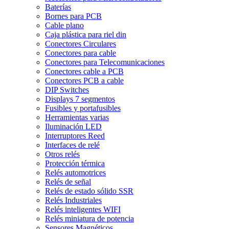
Baterías
Bornes para PCB
Cable plano
Caja plástica para riel din
Conectores Circulares
Conectores para cable
Conectores para Telecomunicaciones
Conectores cable a PCB
Conectores PCB a cable
DIP Switches
Displays 7 segmentos
Fusibles y portafusibles
Herramientas varias
Iluminación LED
Interruptores Reed
Interfaces de relé
Otros relés
Protección térmica
Relés automotrices
Relés de señal
Relés de estado sólido SSR
Relés Industriales
Relés inteligentes WIFI
Relés miniatura de potencia
Sensores Magnéticos