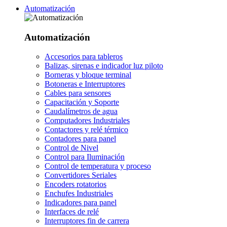
Automatización
Automatización
Accesorios para tableros
Balizas, sirenas e indicador luz piloto
Borneras y bloque terminal
Botoneras e Interruptores
Cables para sensores
Capacitación y Soporte
Caudalímetros de agua
Computadores Industriales
Contactores y relé térmico
Contadores para panel
Control de Nivel
Control para Iluminación
Control de temperatura y proceso
Convertidores Seriales
Encoders rotatorios
Enchufes Industriales
Indicadores para panel
Interfaces de relé
Interruptores fin de carrera