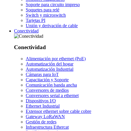
Soporte para circuito impreso
Soquetes para relé
Switch y microswitch
Tarjetas PI
Unión y derivación de cable
Conectividad
Conectividad
Alimentación por ethernet (PoE)
Automatización del hogar
Automatización Industrial
Cámaras para IoT
Capacitación y Soporte
Comunicación banda ancha
Conversores de medios
Conversores serial a ethernet
Dispositivos I/O
Ethernet Industrial
Extensor ethernet sobre cable cobre
Gateway LoRaWAN
Gestión de redes
Infraestructura Ethercat