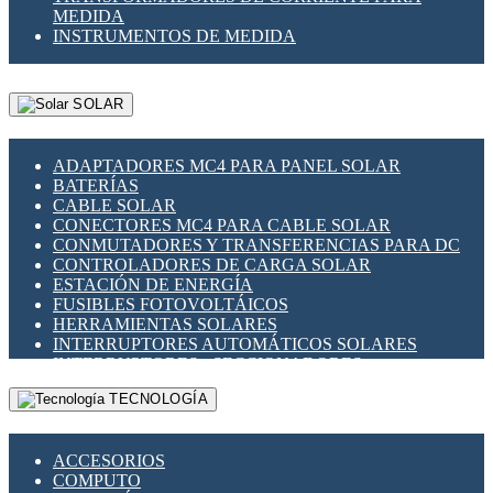
MEDIDA
INSTRUMENTOS DE MEDIDA
SOLAR
ADAPTADORES MC4 PARA PANEL SOLAR
BATERÍAS
CABLE SOLAR
CONECTORES MC4 PARA CABLE SOLAR
CONMUTADORES Y TRANSFERENCIAS PARA DC
CONTROLADORES DE CARGA SOLAR
ESTACIÓN DE ENERGÍA
FUSIBLES FOTOVOLTÁICOS
HERRAMIENTAS SOLARES
INTERRUPTORES AUTOMÁTICOS SOLARES
INTERRUPTORES - SECCIONADORES
FOTOVOLTÁICOS
TECNOLOGÍA
MONTAJE PANEL SOLAR
PORTA FUSIBLES Y SECCIONADORES
FOTOVOLTAICOS
ACCESORIOS
SUPRESOR DE TRANSIENTES SPDS PARA
COMPUTO
APLICACIONES FOTOVOLTAICAS