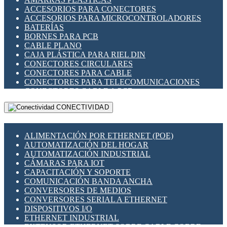
ENCHUFES INDUSTRIALES
ACCESORIOS PARA CONECTORES
INDICADORES PARA PANEL
ACCESORIOS PARA MICROCONTROLADORES
INTERFACES DE RELÉ
BATERÍAS
INTERRUPTORES FIN DE CARRERA
BORNES PARA PCB
LLAVES CONMUTADORAS
CABLE PLANO
MEDIDORES DE ENERGÍA Y TC'S DE CORRIENTE
CAJA PLÁSTICA PARA RIEL DIN
MOTORES PASO A PASO
CONECTORES CIRCULARES
PANTALLAS HMI
CONECTORES PARA CABLE
PLC -CONTROLADORES LÓGICO PROGRAMABLES
CONECTORES PARA TELECOMUNICACIONES
PROGRAMADORES DE HORARIO
CONECTORES CABLE A PCB
PROTECCIÓN ELÉCTRICA
CONECTORES PCB A CABLE
RELÉS DE PROTECCIÓN
CONECTIVIDAD
DIP SWITCHES
SENSORES CAPACITIVOS
DISPLAYS 7 SEGMENTOS
SENSORES DE POSICIÓN LINEAL
FUSIBLES Y PORTAFUSIBLES
SENSORES FOTOELÉCTRICOS
ALIMENTACIÓN POR ETHERNET (POE)
HERRAMIENTAS VARIAS
SENSORES INDUCTIVOS
AUTOMATIZACIÓN DEL HOGAR
ILUMINACIÓN LED
TEMPORIZADORES
AUTOMATIZACIÓN INDUSTRIAL
INTERRUPTORES REED
VARIACS
CÁMARAS PARA IOT
INTERFACES DE RELÉ
VARIADORES DE FRECUENCIA [VDF]
CAPACITACIÓN Y SOPORTE
OTROS RELÉS
SECCIONADORES - INTERRUPTORES
COMUNICACIÓN BANDA ANCHA
PROTECCIÓN TÉRMICA
MAQUINARIA
CONVERSORES DE MEDIOS
RELÉS AUTOMOTRICES
CONVERSORES SERIAL A ETHERNET
RELÉS DE SEÑAL
DISPOSITIVOS I/O
RELÉS DE ESTADO SÓLIDO SSR
ETHERNET INDUSTRIAL
RELÉS INDUSTRIALES
EXTENSOR ETHERNET SOBRE CABLE COBRE