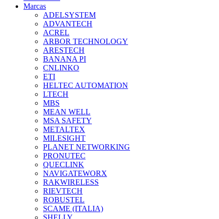
Marcas
ADELSYSTEM
ADVANTECH
ACREL
ARBOR TECHNOLOGY
ARESTECH
BANANA PI
CNLINKO
ETI
HELTEC AUTOMATION
LTECH
MBS
MEAN WELL
MSA SAFETY
METALTEX
MILESIGHT
PLANET NETWORKING
PRONUTEC
QUECLINK
NAVIGATEWORX
RAKWIRELESS
RIEVTECH
ROBUSTEL
SCAME (ITALIA)
SHELLY