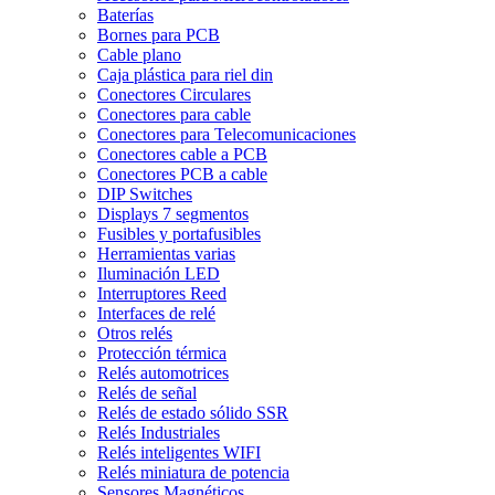
Baterías
Bornes para PCB
Cable plano
Caja plástica para riel din
Conectores Circulares
Conectores para cable
Conectores para Telecomunicaciones
Conectores cable a PCB
Conectores PCB a cable
DIP Switches
Displays 7 segmentos
Fusibles y portafusibles
Herramientas varias
Iluminación LED
Interruptores Reed
Interfaces de relé
Otros relés
Protección térmica
Relés automotrices
Relés de señal
Relés de estado sólido SSR
Relés Industriales
Relés inteligentes WIFI
Relés miniatura de potencia
Sensores Magnéticos