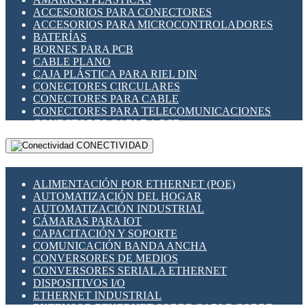
ENCHUFES INDUSTRIALES
ACCESORIOS PARA CONECTORES
INDICADORES PARA PANEL
ACCESORIOS PARA MICROCONTROLADORES
INTERFACES DE RELÉ
BATERÍAS
INTERRUPTORES FIN DE CARRERA
BORNES PARA PCB
LLAVES CONMUTADORAS
CABLE PLANO
MEDIDORES DE ENERGÍA Y TC'S DE CORRIENTE
CAJA PLÁSTICA PARA RIEL DIN
MOTORES PASO A PASO
CONECTORES CIRCULARES
PANTALLAS HMI
CONECTORES PARA CABLE
PLC -CONTROLADORES LÓGICO PROGRAMABLES
CONECTORES PARA TELECOMUNICACIONES
PROGRAMADORES DE HORARIO
CONECTORES CABLE A PCB
PROTECCIÓN ELÉCTRICA
CONECTORES PCB A CABLE
RELÉS DE PROTECCIÓN
CONECTIVIDAD
DIP SWITCHES
SENSORES CAPACITIVOS
DISPLAYS 7 SEGMENTOS
SENSORES DE POSICIÓN LINEAL
FUSIBLES Y PORTAFUSIBLES
SENSORES FOTOELÉCTRICOS
ALIMENTACIÓN POR ETHERNET (POE)
HERRAMIENTAS VARIAS
SENSORES INDUCTIVOS
AUTOMATIZACIÓN DEL HOGAR
ILUMINACIÓN LED
TEMPORIZADORES
AUTOMATIZACIÓN INDUSTRIAL
INTERRUPTORES REED
VARIACS
CÁMARAS PARA IOT
INTERFACES DE RELÉ
VARIADORES DE FRECUENCIA [VDF]
CAPACITACIÓN Y SOPORTE
OTROS RELÉS
SECCIONADORES - INTERRUPTORES
COMUNICACIÓN BANDA ANCHA
PROTECCIÓN TÉRMICA
MAQUINARIA
CONVERSORES DE MEDIOS
RELÉS AUTOMOTRICES
CONVERSORES SERIAL A ETHERNET
RELÉS DE SEÑAL
DISPOSITIVOS I/O
RELÉS DE ESTADO SÓLIDO SSR
ETHERNET INDUSTRIAL
RELÉS INDUSTRIALES
EXTENSOR ETHERNET SOBRE CABLE COBRE