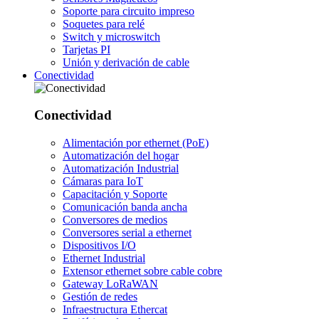
Soporte para circuito impreso
Soquetes para relé
Switch y microswitch
Tarjetas PI
Unión y derivación de cable
Conectividad
Conectividad
Alimentación por ethernet (PoE)
Automatización del hogar
Automatización Industrial
Cámaras para IoT
Capacitación y Soporte
Comunicación banda ancha
Conversores de medios
Conversores serial a ethernet
Dispositivos I/O
Ethernet Industrial
Extensor ethernet sobre cable cobre
Gateway LoRaWAN
Gestión de redes
Infraestructura Ethercat