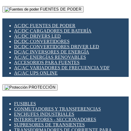
RELÉS INTELIGENTES WIFI
GATEWAY LORAWAN
RELÉS MINIATURA DE POTENCIA
FUENTES DE PODER
GESTIÓN DE REDES
SENSORES MAGNÉTICOS
INFRAESTRUCTURA ETHERCAT
SOPORTE PARA CIRCUITO IMPRESO
PERIFÉRICOS DE RED
SOQUETES PARA RELÉ
AC/DC FUENTES DE PODER
PLACAS MODULARES IOT
SWITCH Y MICROSWITCH
AC/DC CARGADORES DE BATERÍA
SWITCHES Y REDES WIFI
TARJETAS PI
AC/DC DRIVERS LED
SOLUCIONES IOT
UNIÓN Y DERIVACIÓN DE CABLE
DC/DC CONVERTIDORES
SOLUCIONES LORAWAN
DC/DC CONVERTIDORES DRIVER LED
SOLUCIONES RED CELULAR
DC/AC INVERSORES DE ENERGÍA
SEGURIDAD PARA REDES
AC/AC ENERGÍAS RENOVABLES
SWITCHES LAN
ACCESORIOS PARA FUENTES
TELEFONÍA IP (VOIP)
AC/AC VARIADORES DE FRECUENCIA VDF
VIGILANCIA IP (CCTV)
AC/AC UPS ONLINE
MESHTASTIC
PROTECCIÓN
FUSIBLES
CONMUTADORES Y TRANSFERENCIAS
ENCHUFES INDUSTRIALES
INTERRUPTORES - SECCIONADORES
SUPRESORES DE TRANSIENTES
TRANSFORMADORES DE CORRIENTE PARA