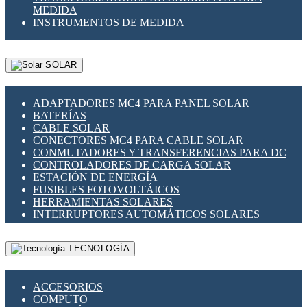
MEDIDA
INSTRUMENTOS DE MEDIDA
SOLAR
ADAPTADORES MC4 PARA PANEL SOLAR
BATERÍAS
CABLE SOLAR
CONECTORES MC4 PARA CABLE SOLAR
CONMUTADORES Y TRANSFERENCIAS PARA DC
CONTROLADORES DE CARGA SOLAR
ESTACIÓN DE ENERGÍA
FUSIBLES FOTOVOLTÁICOS
HERRAMIENTAS SOLARES
INTERRUPTORES AUTOMÁTICOS SOLARES
INTERRUPTORES - SECCIONADORES
FOTOVOLTÁICOS
TECNOLOGÍA
MONTAJE PANEL SOLAR
PORTA FUSIBLES Y SECCIONADORES
FOTOVOLTAICOS
ACCESORIOS
SUPRESOR DE TRANSIENTES SPDS PARA
COMPUTO
APLICACIONES FOTOVOLTAICAS