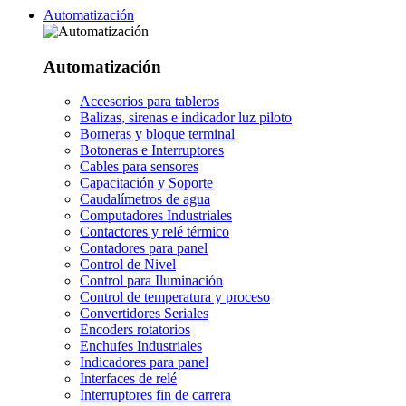
Automatización
Automatización
Accesorios para tableros
Balizas, sirenas e indicador luz piloto
Borneras y bloque terminal
Botoneras e Interruptores
Cables para sensores
Capacitación y Soporte
Caudalímetros de agua
Computadores Industriales
Contactores y relé térmico
Contadores para panel
Control de Nivel
Control para Iluminación
Control de temperatura y proceso
Convertidores Seriales
Encoders rotatorios
Enchufes Industriales
Indicadores para panel
Interfaces de relé
Interruptores fin de carrera