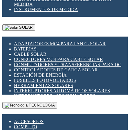
MEDIDA
INSTRUMENTOS DE MEDIDA
SOLAR
ADAPTADORES MC4 PARA PANEL SOLAR
BATERÍAS
CABLE SOLAR
CONECTORES MC4 PARA CABLE SOLAR
CONMUTADORES Y TRANSFERENCIAS PARA DC
CONTROLADORES DE CARGA SOLAR
ESTACIÓN DE ENERGÍA
FUSIBLES FOTOVOLTÁICOS
HERRAMIENTAS SOLARES
INTERRUPTORES AUTOMÁTICOS SOLARES
INTERRUPTORES - SECCIONADORES
FOTOVOLTÁICOS
TECNOLOGÍA
MONTAJE PANEL SOLAR
PORTA FUSIBLES Y SECCIONADORES
FOTOVOLTAICOS
ACCESORIOS
SUPRESOR DE TRANSIENTES SPDS PARA
COMPUTO
APLICACIONES FOTOVOLTAICAS