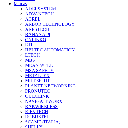
Marcas
ADELSYSTEM
ADVANTECH
ACREL
ARBOR TECHNOLOGY
ARESTECH
BANANA PI
CNLINKO
ETI
HELTEC AUTOMATION
LTECH
MBS
MEAN WELL
MSA SAFETY
METALTEX
MILESIGHT
PLANET NETWORKING
PRONUTEC
QUECLINK
NAVIGATEWORX
RAKWIRELESS
RIEVTECH
ROBUSTEL
SCAME (ITALIA)
SHELLY