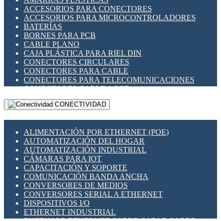
ENCHUFES INDUSTRIALES
ACCESORIOS PARA CONECTORES
INDICADORES PARA PANEL
ACCESORIOS PARA MICROCONTROLADORES
INTERFACES DE RELÉ
BATERÍAS
INTERRUPTORES FIN DE CARRERA
BORNES PARA PCB
LLAVES CONMUTADORAS
CABLE PLANO
MEDIDORES DE ENERGÍA Y TC'S DE CORRIENTE
CAJA PLÁSTICA PARA RIEL DIN
MOTORES PASO A PASO
CONECTORES CIRCULARES
PANTALLAS HMI
CONECTORES PARA CABLE
PLC -CONTROLADORES LÓGICO PROGRAMABLES
CONECTORES PARA TELECOMUNICACIONES
PROGRAMADORES DE HORARIO
CONECTORES CABLE A PCB
PROTECCIÓN ELÉCTRICA
CONECTORES PCB A CABLE
RELÉS DE PROTECCIÓN
CONECTIVIDAD
DIP SWITCHES
SENSORES CAPACITIVOS
DISPLAYS 7 SEGMENTOS
SENSORES DE POSICIÓN LINEAL
FUSIBLES Y PORTAFUSIBLES
SENSORES FOTOELÉCTRICOS
ALIMENTACIÓN POR ETHERNET (POE)
HERRAMIENTAS VARIAS
SENSORES INDUCTIVOS
AUTOMATIZACIÓN DEL HOGAR
ILUMINACIÓN LED
TEMPORIZADORES
AUTOMATIZACIÓN INDUSTRIAL
INTERRUPTORES REED
VARIACS
CÁMARAS PARA IOT
INTERFACES DE RELÉ
VARIADORES DE FRECUENCIA [VDF]
CAPACITACIÓN Y SOPORTE
OTROS RELÉS
SECCIONADORES - INTERRUPTORES
COMUNICACIÓN BANDA ANCHA
PROTECCIÓN TÉRMICA
MAQUINARIA
CONVERSORES DE MEDIOS
RELÉS AUTOMOTRICES
CONVERSORES SERIAL A ETHERNET
RELÉS DE SEÑAL
DISPOSITIVOS I/O
RELÉS DE ESTADO SÓLIDO SSR
ETHERNET INDUSTRIAL
RELÉS INDUSTRIALES
EXTENSOR ETHERNET SOBRE CABLE COBRE