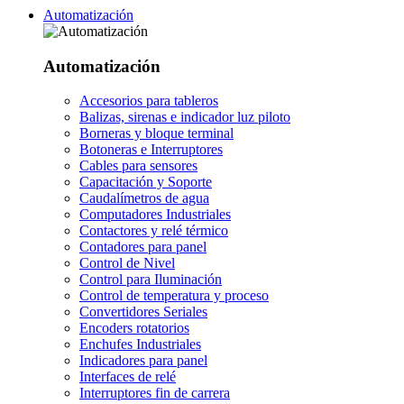
Automatización
Automatización
Accesorios para tableros
Balizas, sirenas e indicador luz piloto
Borneras y bloque terminal
Botoneras e Interruptores
Cables para sensores
Capacitación y Soporte
Caudalímetros de agua
Computadores Industriales
Contactores y relé térmico
Contadores para panel
Control de Nivel
Control para Iluminación
Control de temperatura y proceso
Convertidores Seriales
Encoders rotatorios
Enchufes Industriales
Indicadores para panel
Interfaces de relé
Interruptores fin de carrera