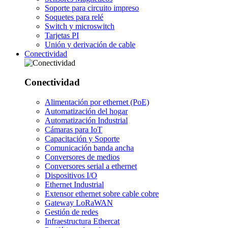
Soporte para circuito impreso
Soquetes para relé
Switch y microswitch
Tarjetas PI
Unión y derivación de cable
Conectividad
Conectividad
Alimentación por ethernet (PoE)
Automatización del hogar
Automatización Industrial
Cámaras para IoT
Capacitación y Soporte
Comunicación banda ancha
Conversores de medios
Conversores serial a ethernet
Dispositivos I/O
Ethernet Industrial
Extensor ethernet sobre cable cobre
Gateway LoRaWAN
Gestión de redes
Infraestructura Ethercat