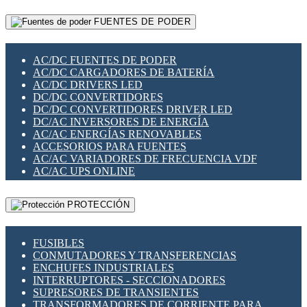
RELÉS INTELIGENTES WIFI
GATEWAY LORAWAN
RELÉS MINIATURA DE POTENCIA
FUENTES DE PODER
GESTIÓN DE REDES
SENSORES MAGNÉTICOS
INFRAESTRUCTURA ETHERCAT
SOPORTE PARA CIRCUITO IMPRESO
PERIFÉRICOS DE RED
SOQUETES PARA RELÉ
AC/DC FUENTES DE PODER
PLACAS MODULARES IOT
SWITCH Y MICROSWITCH
AC/DC CARGADORES DE BATERÍA
SWITCHES Y REDES WIFI
TARJETAS PI
AC/DC DRIVERS LED
SOLUCIONES IOT
UNIÓN Y DERIVACIÓN DE CABLE
DC/DC CONVERTIDORES
SOLUCIONES LORAWAN
DC/DC CONVERTIDORES DRIVER LED
SOLUCIONES RED CELULAR
DC/AC INVERSORES DE ENERGÍA
SEGURIDAD PARA REDES
AC/AC ENERGÍAS RENOVABLES
SWITCHES LAN
ACCESORIOS PARA FUENTES
TELEFONÍA IP (VOIP)
AC/AC VARIADORES DE FRECUENCIA VDF
VIGILANCIA IP (CCTV)
AC/AC UPS ONLINE
MESHTASTIC
PROTECCIÓN
FUSIBLES
CONMUTADORES Y TRANSFERENCIAS
ENCHUFES INDUSTRIALES
INTERRUPTORES - SECCIONADORES
SUPRESORES DE TRANSIENTES
TRANSFORMADORES DE CORRIENTE PARA