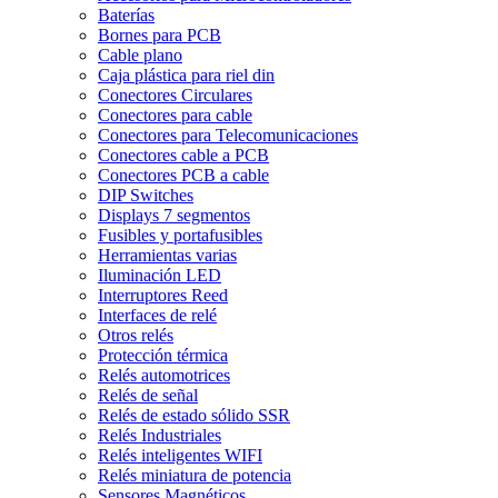
Baterías
Bornes para PCB
Cable plano
Caja plástica para riel din
Conectores Circulares
Conectores para cable
Conectores para Telecomunicaciones
Conectores cable a PCB
Conectores PCB a cable
DIP Switches
Displays 7 segmentos
Fusibles y portafusibles
Herramientas varias
Iluminación LED
Interruptores Reed
Interfaces de relé
Otros relés
Protección térmica
Relés automotrices
Relés de señal
Relés de estado sólido SSR
Relés Industriales
Relés inteligentes WIFI
Relés miniatura de potencia
Sensores Magnéticos