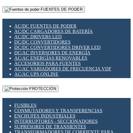
RELÉS INTELIGENTES WIFI
GATEWAY LORAWAN
RELÉS MINIATURA DE POTENCIA
FUENTES DE PODER
GESTIÓN DE REDES
SENSORES MAGNÉTICOS
INFRAESTRUCTURA ETHERCAT
SOPORTE PARA CIRCUITO IMPRESO
PERIFÉRICOS DE RED
SOQUETES PARA RELÉ
AC/DC FUENTES DE PODER
PLACAS MODULARES IOT
SWITCH Y MICROSWITCH
AC/DC CARGADORES DE BATERÍA
SWITCHES Y REDES WIFI
TARJETAS PI
AC/DC DRIVERS LED
SOLUCIONES IOT
UNIÓN Y DERIVACIÓN DE CABLE
DC/DC CONVERTIDORES
SOLUCIONES LORAWAN
DC/DC CONVERTIDORES DRIVER LED
SOLUCIONES RED CELULAR
DC/AC INVERSORES DE ENERGÍA
SEGURIDAD PARA REDES
AC/AC ENERGÍAS RENOVABLES
SWITCHES LAN
ACCESORIOS PARA FUENTES
TELEFONÍA IP (VOIP)
AC/AC VARIADORES DE FRECUENCIA VDF
VIGILANCIA IP (CCTV)
AC/AC UPS ONLINE
MESHTASTIC
PROTECCIÓN
FUSIBLES
CONMUTADORES Y TRANSFERENCIAS
ENCHUFES INDUSTRIALES
INTERRUPTORES - SECCIONADORES
SUPRESORES DE TRANSIENTES
TRANSFORMADORES DE CORRIENTE PARA