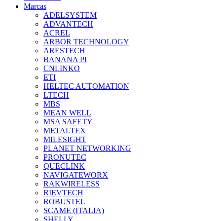
Marcas
ADELSYSTEM
ADVANTECH
ACREL
ARBOR TECHNOLOGY
ARESTECH
BANANA PI
CNLINKO
ETI
HELTEC AUTOMATION
LTECH
MBS
MEAN WELL
MSA SAFETY
METALTEX
MILESIGHT
PLANET NETWORKING
PRONUTEC
QUECLINK
NAVIGATEWORX
RAKWIRELESS
RIEVTECH
ROBUSTEL
SCAME (ITALIA)
SHELLY