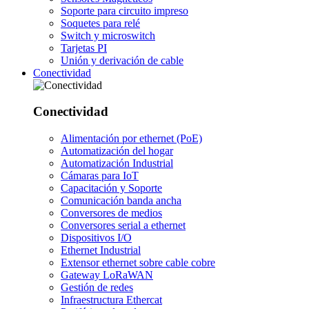
Soporte para circuito impreso
Soquetes para relé
Switch y microswitch
Tarjetas PI
Unión y derivación de cable
Conectividad
Conectividad
Alimentación por ethernet (PoE)
Automatización del hogar
Automatización Industrial
Cámaras para IoT
Capacitación y Soporte
Comunicación banda ancha
Conversores de medios
Conversores serial a ethernet
Dispositivos I/O
Ethernet Industrial
Extensor ethernet sobre cable cobre
Gateway LoRaWAN
Gestión de redes
Infraestructura Ethercat