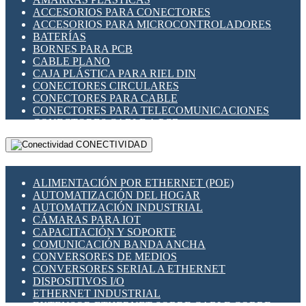
ENCHUFES INDUSTRIALES
ACCESORIOS PARA CONECTORES
INDICADORES PARA PANEL
ACCESORIOS PARA MICROCONTROLADORES
INTERFACES DE RELÉ
BATERÍAS
INTERRUPTORES FIN DE CARRERA
BORNES PARA PCB
LLAVES CONMUTADORAS
CABLE PLANO
MEDIDORES DE ENERGÍA Y TC'S DE CORRIENTE
CAJA PLÁSTICA PARA RIEL DIN
MOTORES PASO A PASO
CONECTORES CIRCULARES
PANTALLAS HMI
CONECTORES PARA CABLE
PLC -CONTROLADORES LÓGICO PROGRAMABLES
CONECTORES PARA TELECOMUNICACIONES
PROGRAMADORES DE HORARIO
CONECTORES CABLE A PCB
PROTECCIÓN ELÉCTRICA
CONECTORES PCB A CABLE
RELÉS DE PROTECCIÓN
CONECTIVIDAD
DIP SWITCHES
SENSORES CAPACITIVOS
DISPLAYS 7 SEGMENTOS
SENSORES DE POSICIÓN LINEAL
FUSIBLES Y PORTAFUSIBLES
SENSORES FOTOELÉCTRICOS
ALIMENTACIÓN POR ETHERNET (POE)
HERRAMIENTAS VARIAS
SENSORES INDUCTIVOS
AUTOMATIZACIÓN DEL HOGAR
ILUMINACIÓN LED
TEMPORIZADORES
AUTOMATIZACIÓN INDUSTRIAL
INTERRUPTORES REED
VARIACS
CÁMARAS PARA IOT
INTERFACES DE RELÉ
VARIADORES DE FRECUENCIA [VDF]
CAPACITACIÓN Y SOPORTE
OTROS RELÉS
SECCIONADORES - INTERRUPTORES
COMUNICACIÓN BANDA ANCHA
PROTECCIÓN TÉRMICA
MAQUINARIA
CONVERSORES DE MEDIOS
RELÉS AUTOMOTRICES
CONVERSORES SERIAL A ETHERNET
RELÉS DE SEÑAL
DISPOSITIVOS I/O
RELÉS DE ESTADO SÓLIDO SSR
ETHERNET INDUSTRIAL
RELÉS INDUSTRIALES
EXTENSOR ETHERNET SOBRE CABLE COBRE