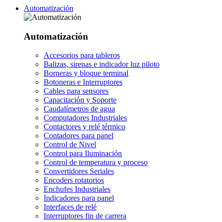
Automatización
Automatización
Accesorios para tableros
Balizas, sirenas e indicador luz piloto
Borneras y bloque terminal
Botoneras e Interruptores
Cables para sensores
Capacitación y Soporte
Caudalímetros de agua
Computadores Industriales
Contactores y relé térmico
Contadores para panel
Control de Nivel
Control para Iluminación
Control de temperatura y proceso
Convertidores Seriales
Encoders rotatorios
Enchufes Industriales
Indicadores para panel
Interfaces de relé
Interruptores fin de carrera