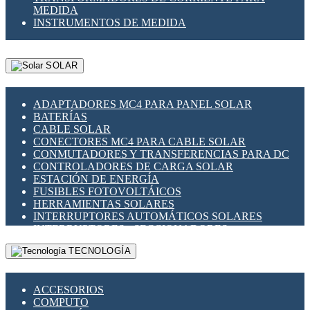
MEDIDA
INSTRUMENTOS DE MEDIDA
SOLAR
ADAPTADORES MC4 PARA PANEL SOLAR
BATERÍAS
CABLE SOLAR
CONECTORES MC4 PARA CABLE SOLAR
CONMUTADORES Y TRANSFERENCIAS PARA DC
CONTROLADORES DE CARGA SOLAR
ESTACIÓN DE ENERGÍA
FUSIBLES FOTOVOLTÁICOS
HERRAMIENTAS SOLARES
INTERRUPTORES AUTOMÁTICOS SOLARES
INTERRUPTORES - SECCIONADORES
FOTOVOLTÁICOS
TECNOLOGÍA
MONTAJE PANEL SOLAR
PORTA FUSIBLES Y SECCIONADORES
FOTOVOLTAICOS
ACCESORIOS
SUPRESOR DE TRANSIENTES SPDS PARA
COMPUTO
APLICACIONES FOTOVOLTAICAS