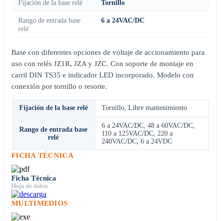
Fijación de la base relé
Tornillo
Rango de entrada base
6 a 24VAC/DC
relé
Base con diferentes opciones de voltaje de accionamiento para
uso con relés JZ1R, JZA y JZC. Con soporte de montaje en
carril DIN TS35 e indicador LED incorporado. Modelo con
conexión por tornillo o resorte.
Fijación de la base relé
Tornillo
,
Libre mantenimiento
6 a 24VAC/DC
,
48 a 60VAC/DC
,
Rango de entrada base
110 a 125VAC/DC
,
220 a
relé
240VAC/DC
,
6 a 24VDC
FICHA TÉCNICA
Ficha Técnica
Hoja de datos
MULTIMEDIOS