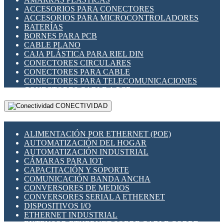
ENCHUFES INDUSTRIALES
ACCESORIOS PARA CONECTORES
INDICADORES PARA PANEL
ACCESORIOS PARA MICROCONTROLADORES
INTERFACES DE RELÉ
BATERÍAS
INTERRUPTORES FIN DE CARRERA
BORNES PARA PCB
LLAVES CONMUTADORAS
CABLE PLANO
MEDIDORES DE ENERGÍA Y TC'S DE CORRIENTE
CAJA PLÁSTICA PARA RIEL DIN
MOTORES PASO A PASO
CONECTORES CIRCULARES
PANTALLAS HMI
CONECTORES PARA CABLE
PLC -CONTROLADORES LÓGICO PROGRAMABLES
CONECTORES PARA TELECOMUNICACIONES
PROGRAMADORES DE HORARIO
CONECTORES CABLE A PCB
PROTECCIÓN ELÉCTRICA
CONECTORES PCB A CABLE
RELÉS DE PROTECCIÓN
CONECTIVIDAD
DIP SWITCHES
SENSORES CAPACITIVOS
DISPLAYS 7 SEGMENTOS
SENSORES DE POSICIÓN LINEAL
FUSIBLES Y PORTAFUSIBLES
SENSORES FOTOELÉCTRICOS
ALIMENTACIÓN POR ETHERNET (POE)
HERRAMIENTAS VARIAS
SENSORES INDUCTIVOS
AUTOMATIZACIÓN DEL HOGAR
ILUMINACIÓN LED
TEMPORIZADORES
AUTOMATIZACIÓN INDUSTRIAL
INTERRUPTORES REED
VARIACS
CÁMARAS PARA IOT
INTERFACES DE RELÉ
VARIADORES DE FRECUENCIA [VDF]
CAPACITACIÓN Y SOPORTE
OTROS RELÉS
SECCIONADORES - INTERRUPTORES
COMUNICACIÓN BANDA ANCHA
PROTECCIÓN TÉRMICA
MAQUINARIA
CONVERSORES DE MEDIOS
RELÉS AUTOMOTRICES
CONVERSORES SERIAL A ETHERNET
RELÉS DE SEÑAL
DISPOSITIVOS I/O
RELÉS DE ESTADO SÓLIDO SSR
ETHERNET INDUSTRIAL
RELÉS INDUSTRIALES
EXTENSOR ETHERNET SOBRE CABLE COBRE