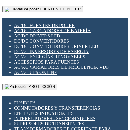
RELÉS INTELIGENTES WIFI
GATEWAY LORAWAN
RELÉS MINIATURA DE POTENCIA
FUENTES DE PODER
GESTIÓN DE REDES
SENSORES MAGNÉTICOS
INFRAESTRUCTURA ETHERCAT
SOPORTE PARA CIRCUITO IMPRESO
PERIFÉRICOS DE RED
SOQUETES PARA RELÉ
AC/DC FUENTES DE PODER
PLACAS MODULARES IOT
SWITCH Y MICROSWITCH
AC/DC CARGADORES DE BATERÍA
SWITCHES Y REDES WIFI
TARJETAS PI
AC/DC DRIVERS LED
SOLUCIONES IOT
UNIÓN Y DERIVACIÓN DE CABLE
DC/DC CONVERTIDORES
SOLUCIONES LORAWAN
DC/DC CONVERTIDORES DRIVER LED
SOLUCIONES RED CELULAR
DC/AC INVERSORES DE ENERGÍA
SEGURIDAD PARA REDES
AC/AC ENERGÍAS RENOVABLES
SWITCHES LAN
ACCESORIOS PARA FUENTES
TELEFONÍA IP (VOIP)
AC/AC VARIADORES DE FRECUENCIA VDF
VIGILANCIA IP (CCTV)
AC/AC UPS ONLINE
MESHTASTIC
PROTECCIÓN
FUSIBLES
CONMUTADORES Y TRANSFERENCIAS
ENCHUFES INDUSTRIALES
INTERRUPTORES - SECCIONADORES
SUPRESORES DE TRANSIENTES
TRANSFORMADORES DE CORRIENTE PARA