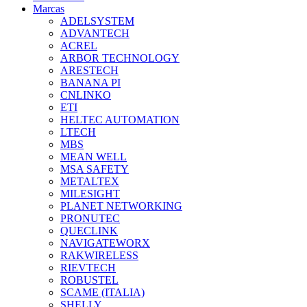
Marcas
ADELSYSTEM
ADVANTECH
ACREL
ARBOR TECHNOLOGY
ARESTECH
BANANA PI
CNLINKO
ETI
HELTEC AUTOMATION
LTECH
MBS
MEAN WELL
MSA SAFETY
METALTEX
MILESIGHT
PLANET NETWORKING
PRONUTEC
QUECLINK
NAVIGATEWORX
RAKWIRELESS
RIEVTECH
ROBUSTEL
SCAME (ITALIA)
SHELLY