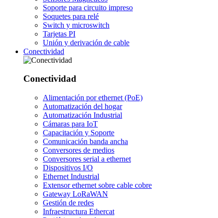
Soporte para circuito impreso
Soquetes para relé
Switch y microswitch
Tarjetas PI
Unión y derivación de cable
Conectividad
Conectividad
Alimentación por ethernet (PoE)
Automatización del hogar
Automatización Industrial
Cámaras para IoT
Capacitación y Soporte
Comunicación banda ancha
Conversores de medios
Conversores serial a ethernet
Dispositivos I/O
Ethernet Industrial
Extensor ethernet sobre cable cobre
Gateway LoRaWAN
Gestión de redes
Infraestructura Ethercat