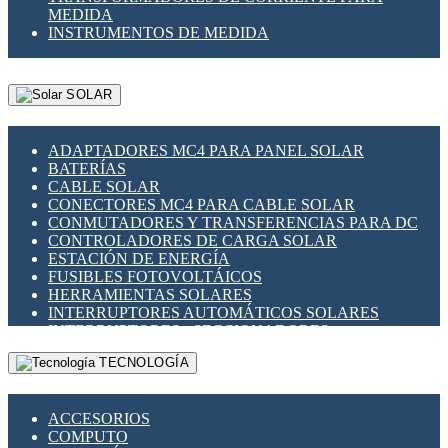
MEDIDA
INSTRUMENTOS DE MEDIDA
SOLAR
ADAPTADORES MC4 PARA PANEL SOLAR
BATERÍAS
CABLE SOLAR
CONECTORES MC4 PARA CABLE SOLAR
CONMUTADORES Y TRANSFERENCIAS PARA DC
CONTROLADORES DE CARGA SOLAR
ESTACIÓN DE ENERGÍA
FUSIBLES FOTOVOLTÁICOS
HERRAMIENTAS SOLARES
INTERRUPTORES AUTOMÁTICOS SOLARES
INTERRUPTORES - SECCIONADORES
FOTOVOLTÁICOS
TECNOLOGÍA
MONTAJE PANEL SOLAR
PORTA FUSIBLES Y SECCIONADORES
FOTOVOLTAICOS
ACCESORIOS
SUPRESOR DE TRANSIENTES SPDS PARA
COMPUTO
APLICACIONES FOTOVOLTAICAS