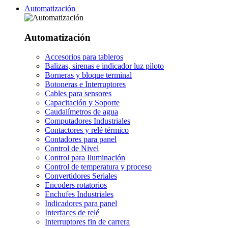
Automatización
Automatización
Accesorios para tableros
Balizas, sirenas e indicador luz piloto
Borneras y bloque terminal
Botoneras e Interruptores
Cables para sensores
Capacitación y Soporte
Caudalímetros de agua
Computadores Industriales
Contactores y relé térmico
Contadores para panel
Control de Nivel
Control para Iluminación
Control de temperatura y proceso
Convertidores Seriales
Encoders rotatorios
Enchufes Industriales
Indicadores para panel
Interfaces de relé
Interruptores fin de carrera