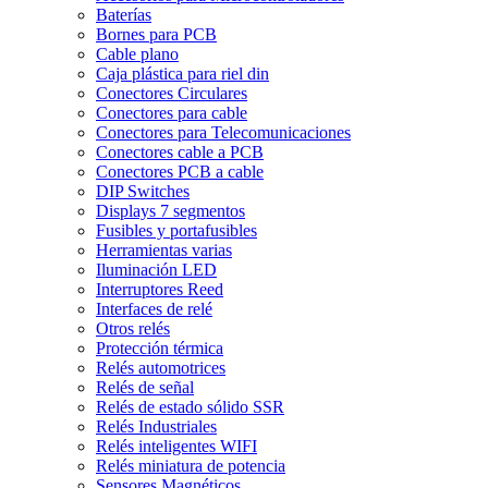
Baterías
Bornes para PCB
Cable plano
Caja plástica para riel din
Conectores Circulares
Conectores para cable
Conectores para Telecomunicaciones
Conectores cable a PCB
Conectores PCB a cable
DIP Switches
Displays 7 segmentos
Fusibles y portafusibles
Herramientas varias
Iluminación LED
Interruptores Reed
Interfaces de relé
Otros relés
Protección térmica
Relés automotrices
Relés de señal
Relés de estado sólido SSR
Relés Industriales
Relés inteligentes WIFI
Relés miniatura de potencia
Sensores Magnéticos