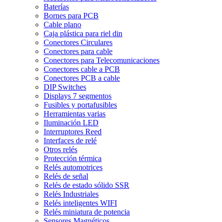
Baterías
Bornes para PCB
Cable plano
Caja plástica para riel din
Conectores Circulares
Conectores para cable
Conectores para Telecomunicaciones
Conectores cable a PCB
Conectores PCB a cable
DIP Switches
Displays 7 segmentos
Fusibles y portafusibles
Herramientas varias
Iluminación LED
Interruptores Reed
Interfaces de relé
Otros relés
Protección térmica
Relés automotrices
Relés de señal
Relés de estado sólido SSR
Relés Industriales
Relés inteligentes WIFI
Relés miniatura de potencia
Sensores Magnéticos