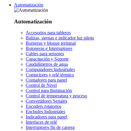
Automatización
Automatización
Accesorios para tableros
Balizas, sirenas e indicador luz piloto
Borneras y bloque terminal
Botoneras e Interruptores
Cables para sensores
Capacitación y Soporte
Caudalímetros de agua
Computadores Industriales
Contactores y relé térmico
Contadores para panel
Control de Nivel
Control para Iluminación
Control de temperatura y proceso
Convertidores Seriales
Encoders rotatorios
Enchufes Industriales
Indicadores para panel
Interfaces de relé
Interruptores fin de carrera