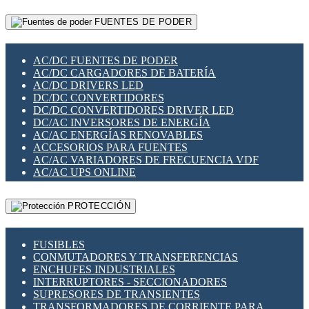
RELÉS INTELIGENTES WIFI
GATEWAY LORAWAN
RELÉS MINIATURA DE POTENCIA
FUENTES DE PODER
GESTIÓN DE REDES
SENSORES MAGNÉTICOS
INFRAESTRUCTURA ETHERCAT
SOPORTE PARA CIRCUITO IMPRESO
PERIFÉRICOS DE RED
SOQUETES PARA RELÉ
AC/DC FUENTES DE PODER
PLACAS MODULARES IOT
SWITCH Y MICROSWITCH
AC/DC CARGADORES DE BATERÍA
SWITCHES Y REDES WIFI
TARJETAS PI
AC/DC DRIVERS LED
SOLUCIONES IOT
UNIÓN Y DERIVACIÓN DE CABLE
DC/DC CONVERTIDORES
SOLUCIONES LORAWAN
DC/DC CONVERTIDORES DRIVER LED
SOLUCIONES RED CELULAR
DC/AC INVERSORES DE ENERGÍA
SEGURIDAD PARA REDES
AC/AC ENERGÍAS RENOVABLES
SWITCHES LAN
ACCESORIOS PARA FUENTES
TELEFONÍA IP (VOIP)
AC/AC VARIADORES DE FRECUENCIA VDF
VIGILANCIA IP (CCTV)
AC/AC UPS ONLINE
MESHTASTIC
PROTECCIÓN
FUSIBLES
CONMUTADORES Y TRANSFERENCIAS
ENCHUFES INDUSTRIALES
INTERRUPTORES - SECCIONADORES
SUPRESORES DE TRANSIENTES
TRANSFORMADORES DE CORRIENTE PARA