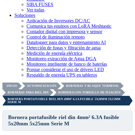
SIBA FUSES
Ver todas
Soluciones
Aplicación de Inversores DC/AC
Comunica tus equipos con LoRA Meshtastic
Contador digital con impresora y sensor
Control de iluminación remoto
Datalogger para datos y entrenamiento AI
Detección de fugas y filtración de agua
Medición de energía eléctrica
Monitoreo extracción de Agua DGA
Monitoreo inteligente de banco de baterías
Porque considerar el uso de drivers LED
Respaldo de energía UPS en tableros
INICIO
AUTOMATIZACIÓN
BORNERAS Y BLOQUE TERMINAL
BORNERAS PARA RIEL DIN
BORNERA CON TORNILLO DE FIJACIÓN
BORNERA PORTAFUSIBLE RIEL DIN 4MM² 6.3A FUSIBLE 5X20MM 5X25MM
SERIE M
Bornera portafusible riel din 4mm² 6.3A fusible
5x20mm 5x25mm Serie M