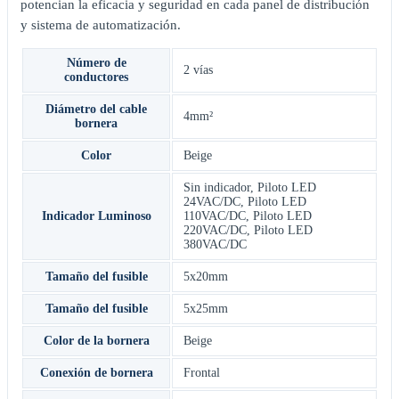
potencian la eficacia y seguridad en cada panel de distribución
y sistema de automatización.
Número de
2 vías
conductores
Diámetro del cable
4mm²
bornera
Color
Beige
Sin indicador
,
Piloto LED
24VAC/DC
,
Piloto LED
Indicador Luminoso
110VAC/DC
,
Piloto LED
220VAC/DC
,
Piloto LED
380VAC/DC
Tamaño del fusible
5x20mm
Tamaño del fusible
5x25mm
Color de la bornera
Beige
Conexión de bornera
Frontal