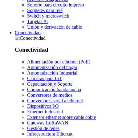
Soporte para circuito impreso
Soquetes para relé
Switch y microswitch
Tarjetas PI
Unión y derivación de cable
Conectividad
Conectividad
Alimentación por ethernet (PoE)
Automatización del hogar
Automatización Industrial
Cámaras para IoT
Capacitación y Soporte
Comunicación banda ancha
Conversores de medios
Conversores serial a ethernet
Dispositivos I/O
Ethernet Industrial
Extensor ethernet sobre cable cobre
Gateway LoRaWAN
Gestión de redes
Infraestructura Ethercat