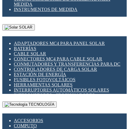
MEDIDA
INSTRUMENTOS DE MEDIDA
SOLAR
ADAPTADORES MC4 PARA PANEL SOLAR
BATERÍAS
CABLE SOLAR
CONECTORES MC4 PARA CABLE SOLAR
CONMUTADORES Y TRANSFERENCIAS PARA DC
CONTROLADORES DE CARGA SOLAR
ESTACIÓN DE ENERGÍA
FUSIBLES FOTOVOLTÁICOS
HERRAMIENTAS SOLARES
INTERRUPTORES AUTOMÁTICOS SOLARES
INTERRUPTORES - SECCIONADORES
FOTOVOLTÁICOS
TECNOLOGÍA
MONTAJE PANEL SOLAR
PORTA FUSIBLES Y SECCIONADORES
FOTOVOLTAICOS
ACCESORIOS
SUPRESOR DE TRANSIENTES SPDS PARA
COMPUTO
APLICACIONES FOTOVOLTAICAS