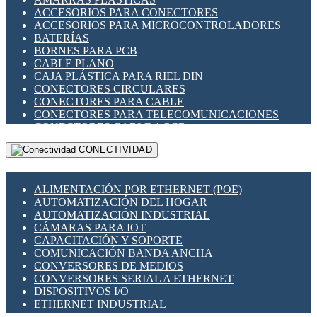
ENCHUFES INDUSTRIALES
ACCESORIOS PARA CONECTORES
INDICADORES PARA PANEL
ACCESORIOS PARA MICROCONTROLADORES
INTERFACES DE RELÉ
BATERÍAS
INTERRUPTORES FIN DE CARRERA
BORNES PARA PCB
LLAVES CONMUTADORAS
CABLE PLANO
MEDIDORES DE ENERGÍA Y TC'S DE CORRIENTE
CAJA PLÁSTICA PARA RIEL DIN
MOTORES PASO A PASO
CONECTORES CIRCULARES
PANTALLAS HMI
CONECTORES PARA CABLE
PLC -CONTROLADORES LÓGICO PROGRAMABLES
CONECTORES PARA TELECOMUNICACIONES
PROGRAMADORES DE HORARIO
CONECTORES CABLE A PCB
PROTECCIÓN ELÉCTRICA
CONECTORES PCB A CABLE
RELÉS DE PROTECCIÓN
CONECTIVIDAD
DIP SWITCHES
SENSORES CAPACITIVOS
DISPLAYS 7 SEGMENTOS
SENSORES DE POSICIÓN LINEAL
FUSIBLES Y PORTAFUSIBLES
SENSORES FOTOELÉCTRICOS
ALIMENTACIÓN POR ETHERNET (POE)
HERRAMIENTAS VARIAS
SENSORES INDUCTIVOS
AUTOMATIZACIÓN DEL HOGAR
ILUMINACIÓN LED
TEMPORIZADORES
AUTOMATIZACIÓN INDUSTRIAL
INTERRUPTORES REED
VARIACS
CÁMARAS PARA IOT
INTERFACES DE RELÉ
VARIADORES DE FRECUENCIA [VDF]
CAPACITACIÓN Y SOPORTE
OTROS RELÉS
SECCIONADORES - INTERRUPTORES
COMUNICACIÓN BANDA ANCHA
PROTECCIÓN TÉRMICA
MAQUINARIA
CONVERSORES DE MEDIOS
RELÉS AUTOMOTRICES
CONVERSORES SERIAL A ETHERNET
RELÉS DE SEÑAL
DISPOSITIVOS I/O
RELÉS DE ESTADO SÓLIDO SSR
ETHERNET INDUSTRIAL
RELÉS INDUSTRIALES
EXTENSOR ETHERNET SOBRE CABLE COBRE