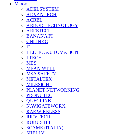
Marcas
ADELSYSTEM
ADVANTECH
ACREL
ARBOR TECHNOLOGY
ARESTECH
BANANA PI
CNLINKO
ETI
HELTEC AUTOMATION
LTECH
MBS
MEAN WELL
MSA SAFETY
METALTEX
MILESIGHT
PLANET NETWORKING
PRONUTEC
QUECLINK
NAVIGATEWORX
RAKWIRELESS
RIEVTECH
ROBUSTEL
SCAME (ITALIA)
SHELLY