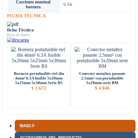
Corriente nominal
6.3A
bornera
FICHA TÉCNICA
ficha Técnica
Hoja de datos
Bornera portafusible riel din
Conector metaltex pasante
4mm² 6.3A fusible 5x20mm
2.5mm² con portafusible
5x25mm 5x30mm Serie BS
5x20mm serie BM
$
1.672
$
4.840
MAB1-F
ACCESORIOS DEL PRODUCTO